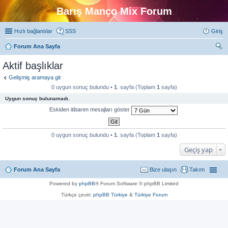
Barış Manço Mix Forum
Hızlı bağlantılar
SSS
Giriş
Forum Ana Sayfa
ra
Aktif başlıklar
Gelişmiş aramaya git
0 uygun sonuç bulundu •
1
. sayfa (Toplam
1
sayfa)
Uygun sonuç bulunamadı.
Eskiden itibaren mesajları göster
0 uygun sonuç bulundu •
1
. sayfa (Toplam
1
sayfa)
Geçiş yap
Forum Ana Sayfa
Bize ulaşın
Takım
Powered by
phpBB
® Forum Software © phpBB Limited
Türkçe çeviri:
phpBB Türkiye
&
Türkiye Forum