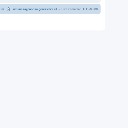
kım
Tüm mesaj panosu çerezlerini sil
Tüm zamanlar
UTC+03:00