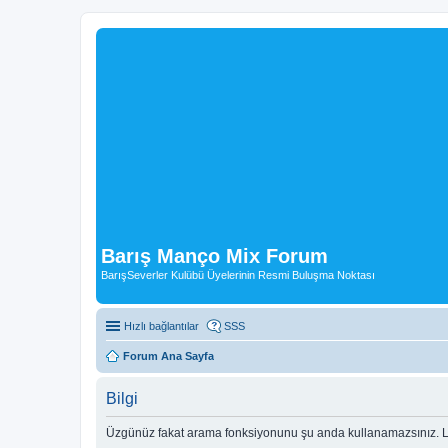
Barış Manço Mix Forum
BarışSeverler Kulübü Üyelerinin Resmi Buluşma Noktası
Hızlı bağlantılar
SSS
Forum Ana Sayfa
Bilgi
Üzgünüz fakat arama fonksiyonunu şu anda kullanamazsınız. Lü