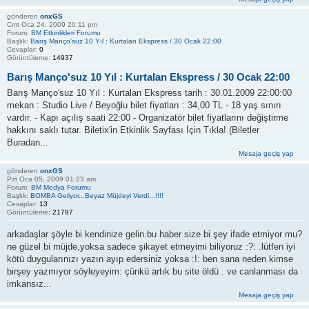
gönderen
onxGS
Cmt Oca 24, 2009 20:11 pm
Forum:
BM Etkinlikleri Forumu
Başlık:
Barış Manço'suz 10 Yıl : Kurtalan Ekspress / 30 Ocak 22:00
Cevaplar:
0
Görüntüleme:
14937
Barış Manço'suz 10 Yıl : Kurtalan Ekspress / 30 Ocak 22:00
Barış Manço'suz 10 Yıl : Kurtalan Ekspress tarih : 30.01.2009 22:00:00
mekan : Studio Live / Beyoğlu bilet fiyatları : 34,00 TL - 18 yaş sınırı
vardır. - Kapı açılış saati 22:00 - Organizatör bilet fiyatlarını değiştirme
hakkını saklı tutar. Biletix'in Etkinlik Sayfası İçin Tıkla! (Biletler
Buradan...
Mesaja geçiş yap
gönderen
onxGS
Pzt Oca 05, 2009 01:23 am
Forum:
BM Medya Forumu
Başlık:
BOMBA Geliyor...Beyaz Müjdeyi Verdi...!!!!
Cevaplar:
13
Görüntüleme:
21797
arkadaşlar şöyle bi kendinize gelin.bu haber size bi şey ifade etmiyor mu?
ne güzel bi müjde,yoksa sadece şikayet etmeyimi biliyoruz :?: .lütfen iyi
kötü duygularınızı yazın ayıp edersiniz yoksa :!: ben sana neden kimse
birşey yazmıyor söyleyeyim: çünkü artık bu site öldü . ve canlanması da
imkansız...
Mesaja geçiş yap