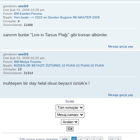
gönderen
onxGS
Cmt Şub 02, 2008 22:26 pm
Forum:
BM Eserleri Forumu
Başlık:
Yeni baski ---> 2023 ve Dünden Bugüne RE-MASTER 2008
Cevaplar:
4
Görüntüleme:
11488
sanırım bunlar "Live in Tarsus Plağı" gibi korsan albümler.
Mesaja geçiş yap
gönderen
onxGS
Cmt Şub 02, 2008 02:20 am
Forum:
BM Medya Forumu
Başlık:
BİZDEN DE BEYAZIT ÖZTÜRKE 10 PUAN 10 PUAN 10 PUAN
Cevaplar:
13
Görüntüleme:
21314
muhteşem bir olay helal olsun beyazıt öztürk'e !
Mesaja geçiş yap
Sırala
228 uygun sonuç bulundu
1
2
3
4
5
…
10