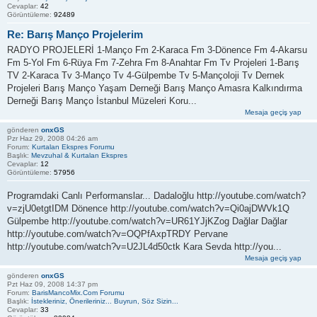
Cevaplar:
42
Görüntüleme:
92489
Re: Barış Manço Projelerim
RADYO PROJELERİ 1-Manço Fm 2-Karaca Fm 3-Dönence Fm 4-Akarsu
Fm 5-Yol Fm 6-Rüya Fm 7-Zehra Fm 8-Anahtar Fm Tv Projeleri 1-Barış
TV 2-Karaca Tv 3-Manço Tv 4-Gülpembe Tv 5-Mançoloji Tv Dernek
Projeleri Barış Manço Yaşam Derneği Barış Manço Amasra Kalkındırma
Derneği Barış Manço İstanbul Müzeleri Koru...
Mesaja geçiş yap
gönderen
onxGS
Pzr Haz 29, 2008 04:26 am
Forum:
Kurtalan Ekspres Forumu
Başlık:
Mevzuhal & Kurtalan Ekspres
Cevaplar:
12
Görüntüleme:
57956
Programdaki Canlı Performanslar... Dadaloğlu http://youtube.com/watch?
v=zjU0etgtIDM Dönence http://youtube.com/watch?v=Qi0ajDWVk1Q
Gülpembe http://youtube.com/watch?v=UR61YJjKZog Dağlar Dağlar
http://youtube.com/watch?v=OQPfAxpTRDY Pervane
http://youtube.com/watch?v=U2JL4d50ctk Kara Sevda http://you...
Mesaja geçiş yap
gönderen
onxGS
Pzt Haz 09, 2008 14:37 pm
Forum:
BarisMancoMix.Com Forumu
Başlık:
İstekleriniz, Önerileriniz... Buyrun, Söz Sizin...
Cevaplar:
33