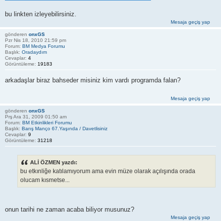
bu linkten izleyebilirsiniz.
Mesaja geçiş yap
gönderen
onxGS
Pzr Nis 18, 2010 21:59 pm
Forum:
BM Medya Forumu
Başlık:
Oradaydım
Cevaplar:
4
Görüntüleme:
19183
arkadaşlar biraz bahseder misiniz kim vardı programda falan?
Mesaja geçiş yap
gönderen
onxGS
Prş Ara 31, 2009 01:50 am
Forum:
BM Etkinlikleri Forumu
Başlık:
Barış Manço 67.Yaşında / Davetlisiniz
Cevaplar:
9
Görüntüleme:
31218
ALİ ÖZMEN yazdı:
bu etkınliğe katılamıyorum ama evin müze olarak açılışında orada
olucam kısmetse...
onun tarihi ne zaman acaba biliyor musunuz?
Mesaja geçiş yap