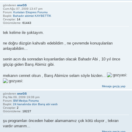
gönderen
onxGS
Cum Ağu 07, 2009 13:47 pm
Forum:
Kurtalan Ekspres Forumu
Başlık:
Bahadır abimizi KAYBETTİK
Cevaplar:
14
Görüntüleme:
61443
tek kelime ile şoktayım.
ne doğru düzgün kahvaltı edebildim , ne çevremde konuşulanları
anlayabildim...
senin acın da sonradan koyanlardan olacak Bahadır Abi , 10 yıl önce
göçüp giden Barış Abimiz gibi.
mekanın cennet olsun , Barış Abimize selam söyle bizden...
Mesaja geçiş yap
gönderen
onxGS
Prş Nis 09, 2009 19:08 pm
Forum:
BM Medya Forumu
Başlık:
24 kanalında dün Barış abi vardı
Cevaplar:
2
Görüntüleme:
18227
şu programları önceden haber alamamamız çok kötü oluyor , tekrarı
vardır umarım...
Mesaja geçiş yap