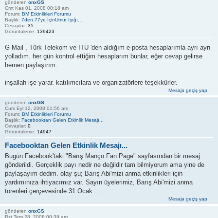
gönderen
onxGS
Cmt Kas 01, 2008 00:18 am
Forum:
BM Etkinlikleri Forumu
Başlık:
7den 77ye İçinUmut Işığı...
Cevaplar:
35
Görüntüleme:
139423
G Mail , Türk Telekom ve İTÜ 'den aldığım e-posta hesaplarımla ayrı ayrı
yolladım. her gün kontrol ettiğim hesaplarım bunlar, eğer cevap gelirse
hemen paylaşırım.
inşallah işe yarar. katılımcılara ve organizatörlere teşekkürler.
Mesaja geçiş yap
gönderen
onxGS
Cum Eyl 12, 2008 01:56 am
Forum:
BM Etkinlikleri Forumu
Başlık:
Facebooktan Gelen Etkinlik Mesajı...
Cevaplar:
0
Görüntüleme:
14947
Facebooktan Gelen Etkinlik Mesajı...
Bugün Facebook'taki "Barış Manço Fan Page" sayfasından bir mesaj
gönderildi. Gerçeklik payı nedir ne değildir tam bilmiyorum ama yine de
paylaşayım dedim. olay şu; Barış Abi'mizi anma etkinlikleri için
yardımınıza ihtiyacımız var. Sayın üyelerimiz, Barış Abi'mizi anma
törenleri çerçevesinde 31 Ocak ...
Mesaja geçiş yap
gönderen
onxGS
Pzt Tem 28, 2008 00:39 am