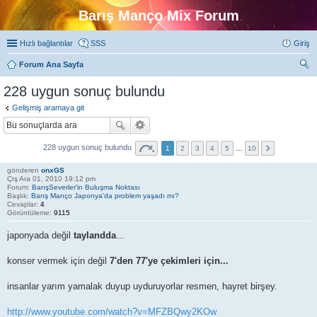
Barış Manço Mix Forum
Hızlı bağlantılar
SSS
Giriş
Forum Ana Sayfa
ra
228 uygun sonuç bulundu
Gelişmiş aramaya git
228 uygun sonuç bulundu
1
2
3
4
5
…
10
gönderen
onxGS
Çrş Ara 01, 2010 19:12 pm
Forum:
BarışSeverler'in Buluşma Noktası
Başlık:
Barış Manço Japonya'da problem yaşadı mı?
Cevaplar:
4
Görüntüleme:
9115
japonyada değil
taylandda
...
konser vermek için değil
7'den 77'ye çekimleri için...
insanlar yarım yamalak duyup uyduruyorlar resmen, hayret birşey.
http://www.youtube.com/watch?v=MFZBQwy2KOw