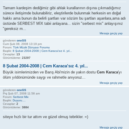
Tamam kardeşim dediğimiz gibi ahlak kurallarının dışına çıkmadığımız
sürece iletişimde bulunabiliriz, eleştirilerde bulunmak herkesin en doğal
hakkı ama bunun da belirli şartları var sözüm bu şartları aşanlara,ama adı
üstünde SERBEST MİX tabii anlayana... sizin "serbest mix" anlayışınız
"gereksiz m...
Mesaja geçiş yap
gönderen
onxGS
Cum Şub 08, 2008 13:19 pm
Forum:
Türk Müzik Dünyası Forumu
Başlık:
8 Şubat 2004-2008 | Cem Karaca'sız 4. yıl...
Cevaplar:
13
Görüntüleme:
23297
8 Şubat 2004-2008 | Cem Karaca'sız 4. yıl...
Büyük isimlerimizden ve Barış Abi'mizin de yakın dostu
Cem Karaca
'yı
ölüm yıldönümünde saygı ve rahmetle anıyoruz...
Mesaja geçiş yap
gönderen
onxGS
Prş Şub 07, 2008 11:58 am
Forum:
Serbest Mix
Başlık:
Duyuru....
Cevaplar:
2
Görüntüleme:
3884
siteye hızlı bir tur attım ve güzel olmuş tebrikler. =)
Mesaja geçiş yap