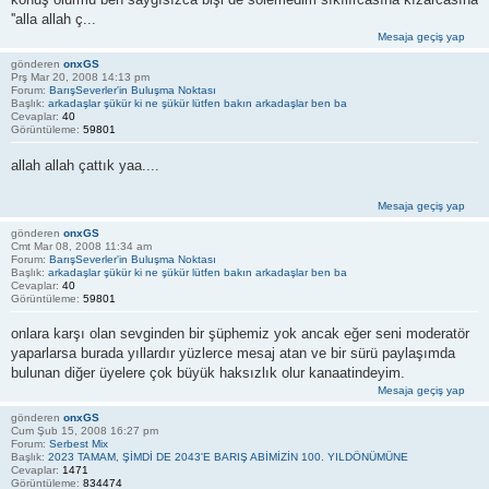
''alla allah ç...
Mesaja geçiş yap
gönderen
onxGS
Prş Mar 20, 2008 14:13 pm
Forum:
BarışSeverler'in Buluşma Noktası
Başlık:
arkadaşlar şükür ki ne şükür lütfen bakın arkadaşlar ben ba
Cevaplar:
40
Görüntüleme:
59801
allah allah çattık yaa....
Mesaja geçiş yap
gönderen
onxGS
Cmt Mar 08, 2008 11:34 am
Forum:
BarışSeverler'in Buluşma Noktası
Başlık:
arkadaşlar şükür ki ne şükür lütfen bakın arkadaşlar ben ba
Cevaplar:
40
Görüntüleme:
59801
onlara karşı olan sevginden bir şüphemiz yok ancak eğer seni moderatör
yaparlarsa burada yıllardır yüzlerce mesaj atan ve bir sürü paylaşımda
bulunan diğer üyelere çok büyük haksızlık olur kanaatindeyim.
Mesaja geçiş yap
gönderen
onxGS
Cum Şub 15, 2008 16:27 pm
Forum:
Serbest Mix
Başlık:
2023 TAMAM, ŞİMDİ DE 2043'E BARIŞ ABİMİZİN 100. YILDÖNÜMÜNE
Cevaplar:
1471
Görüntüleme:
834474