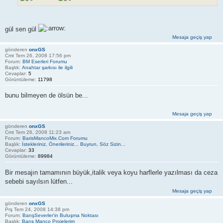
gül sen gül
Mesaja geçiş yap
gönderen
onxGS
Cmt Tem 26, 2008 17:56 pm
Forum:
BM Eserleri Forumu
Başlık:
Anahtar şarkısı ile ilgili
Cevaplar:
5
Görüntüleme:
11798
bunu bilmeyen de ölsün be...
Mesaja geçiş yap
gönderen
onxGS
Cmt Tem 26, 2008 11:23 am
Forum:
BarisMancoMix.Com Forumu
Başlık:
İstekleriniz, Önerileriniz... Buyrun, Söz Sizin...
Cevaplar:
33
Görüntüleme:
89984
Bir mesajın tamamının büyük,italik veya koyu harflerle yazılması da ceza
sebebi sayılsın lütfen...
Mesaja geçiş yap
gönderen
onxGS
Prş Tem 24, 2008 14:38 pm
Forum:
BarışSeverler'in Buluşma Noktası
Başlık:
Barış Manço Projelerim