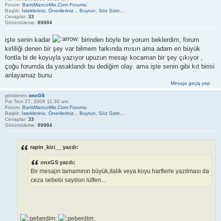
Forum:
BarisMancoMix.Com Forumu
Başlık:
İstekleriniz, Önerileriniz... Buyrun, Söz Sizin...
Cevaplar:
33
Görüntüleme:
89984
işte senin kadar
birinden böyle bir yorum beklerdim, forum
kirliliği denen bir şey var bilmem farkında mısın ama adam en büyük
fontla bi de koyuyla yazıyor upuzun mesajı kocaman bir şey çıkıyor ,
çoğu forumda da yasaklandı bu dediğim olay. ama işte senin gibi kıt birisi
anlayamaz bunu
Mesaja geçiş yap
gönderen
onxGS
Pzr Tem 27, 2008 11:30 am
Forum:
BarisMancoMix.Com Forumu
Başlık:
İstekleriniz, Önerileriniz... Buyrun, Söz Sizin...
Cevaplar:
33
Görüntüleme:
89984
rapin_kizi__ yazdı:
onxGS yazdı:
Bir mesajın tamamının büyük,italik veya koyu harflerle yazılması da
ceza sebebi sayılsın lütfen...