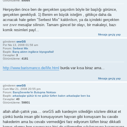
Görüntüleme:
89984
Herşeyden önce ben de gerçekten şaşırdım böyle bir başlığı görünce,
gerçekten gerekliydi. 1) Benim en büyük isteğim , gittikçe daha da
acınacak hale gelen "Serbest Mix" kaldırılsın, ya da içindeki gerçekten
ıvır zıvır mesajlar silinsin. Tamam güncel bir olayı, bir makaleyi, bazı
komik resimleri payl...
Mesaja geçiş yap
gönderen
onxGS
Pzr Nis 13, 2008 01:58 am
Forum:
Serbest Mix
Başlık:
Barış abinn ingilizce biyografisii!
Cevaplar:
3
Görüntüleme:
4181
http://www.barismanco.de/life.html
burda var kısa biraz ama...
Mesaja geçiş yap
gönderen
onxGS
Cum Mar 21, 2008 20:55 pm
Forum:
BarışSeverler'in Buluşma Noktası
Başlık:
arkadaşlar şükür ki ne şükür lütfen bakın arkadaşlar ben ba
Cevaplar:
40
Görüntüleme:
59801
allah allah çattık yaa.... onxGS adlı kardeşim sölediğin sözlere dikkat et
çünkü burda insan gibi konuşuyorum hayvan gibi konuşsam bu cavabı
hakederim ama bu cevabı vermediğini farz ediyorum lütfen biraz dikkatli
konuş olurmu ben saygısızca bişi de sölemedim sıkılırcasına kızarcasına