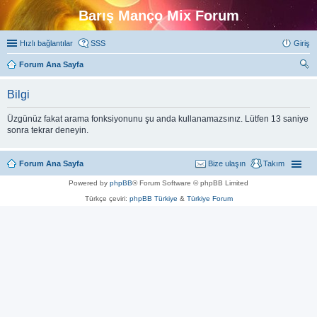
Barış Manço Mix Forum
Hızlı bağlantılar
SSS
Giriş
Forum Ana Sayfa
ra
Bilgi
Üzgünüz fakat arama fonksiyonunu şu anda kullanamazsınız. Lütfen 13 saniye
sonra tekrar deneyin.
Forum Ana Sayfa
Bize ulaşın
Takım
Powered by
phpBB
® Forum Software © phpBB Limited
Türkçe çeviri:
phpBB Türkiye
&
Türkiye Forum