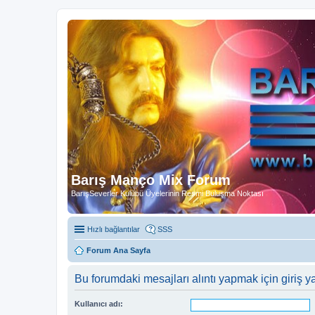
Barış Manço Mix Forum
BarışSeverler Kulübü Üyelerinin Resmi Buluşma Noktası
Hızlı bağlantılar
SSS
Forum Ana Sayfa
Bu forumdaki mesajları alıntı yapmak için giriş y
Kullanıcı adı: