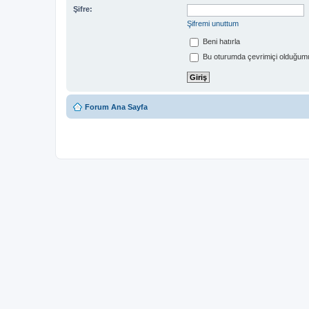
Şifre:
Şifremi unuttum
Beni hatırla
Bu oturumda çevrimiçi olduğumu
Forum Ana Sayfa