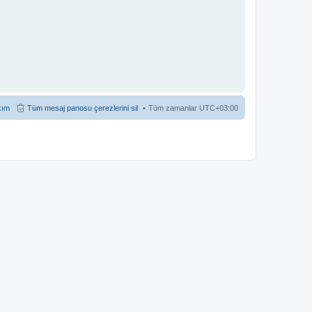
kım
Tüm mesaj panosu çerezlerini sil
Tüm zamanlar
UTC+03:00