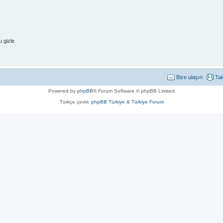
 gizle
Bize ulaşın
Ta
Powered by
phpBB
® Forum Software © phpBB Limited
Türkçe çeviri:
phpBB Türkiye
&
Türkiye Forum