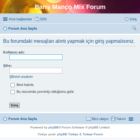
Barış Manço Mix Forum
Hızlı bağlantılar
SSS
Giriş
Forum Ana Sayfa
ra
Bu forumdaki mesajları alıntı yapmak için giriş yapmalısınız.
Kullanıcı adı:
Şifre:
Şifremi unuttum
Beni hatırla
Bu oturumda çevrimiçi olduğumu gizle
Forum Ana Sayfa
Bize ulaşın
Takım
Powered by
phpBB
® Forum Software © phpBB Limited
Türkçe çeviri:
phpBB Türkiye
&
Türkiye Forum