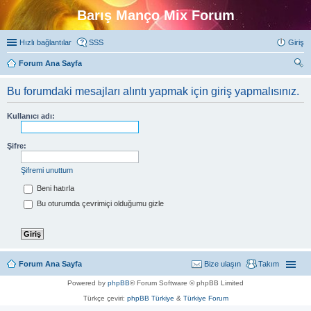
Barış Manço Mix Forum
Hızlı bağlantılar
SSS
Giriş
Forum Ana Sayfa
ra
Bu forumdaki mesajları alıntı yapmak için giriş yapmalısınız.
Kullanıcı adı:
Şifre:
Şifremi unuttum
Beni hatırla
Bu oturumda çevrimiçi olduğumu gizle
Forum Ana Sayfa
Bize ulaşın
Takım
Powered by
phpBB
® Forum Software © phpBB Limited
Türkçe çeviri:
phpBB Türkiye
&
Türkiye Forum