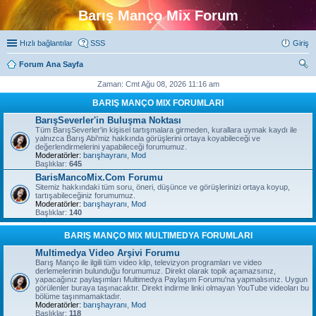
Barış Manço Mix Forum
Hızlı bağlantılar
SSS
Giriş
Forum Ana Sayfa
ra
Zaman: Cmt Ağu 08, 2026 11:16 am
BARIŞ MANÇO MIX FORUMLARI
BarışSeverler'in Buluşma Noktası
Tüm BarışSeverler'in kişisel tartışmalara girmeden, kurallara uymak kaydı ile
yalnızca Barış Abi'miz hakkında görüşlerini ortaya koyabileceği ve
değerlendirmelerini yapabileceği forumumuz.
Moderatörler:
barışhayranı
,
Mod
Başlıklar:
645
BarisMancoMix.Com Forumu
Sitemiz hakkındaki tüm soru, öneri, düşünce ve görüşlerinizi ortaya koyup,
tartışabileceğiniz forumumuz.
Moderatörler:
barışhayranı
,
Mod
Başlıklar:
140
BARIŞ MANÇO MIX MULTIMEDYA FORUMLARI
Multimedya Video Arşivi Forumu
Barış Manço ile ilgili tüm video klip, televizyon programları ve video
derlemelerinin bulunduğu forumumuz. Direkt olarak topik açamazsınız,
yapacağınız paylaşımları Multimedya Paylaşım Forumu'na yapmalısınız. Uygun
görülenler buraya taşınacaktır. Direkt indirme linki olmayan YouTube videoları bu
bölüme taşınmamaktadır.
Moderatörler:
barışhayranı
,
Mod
Başlıklar:
118