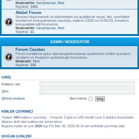
Moderatörler:
barışhayranı
,
Mod
Başlıklar:
1421
Aktüel Forum
Seviyeyi düşürmemek ve bölünmelere yol açabilecek siyasi, dini, spor/futbol
konularının konuşulmaması kaydıyla, sadece CİDDİ ve GÜNCEL konuların
konuşulabileceği forumumuz.
Moderatörler:
barışhayranı
,
Mod
Başlıklar:
21
ADMIN / MODERATOR
Forum Cezaları
Forum kurallarına aykırı davranışlarda bulunan üyelerimize verilen uyarıların,
cezaların ve ihraçların açıklanacağı forumumuz.
Moderatör:
Mod
Başlıklar:
152
GIRIŞ
Kullanıcı adı:
Şifre:
Şifremi unuttum
Beni hatırla
KIMLER ÇEVRIMIÇI
Toplam
109
kullanıcı çevrimiçi :: 0 kayıtlı, 0 gizli ve 109 misafir (son 5 dakika öncesinden
itibaren aktif olan kullanıcılar temel alınır)
Bugüne kadar en çok
2820
kişi Pzt Mar 30, 2026 05:24 am tarihinde çevrimiçi oldu
DOĞUM GÜNLERI