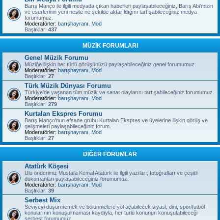
Barış Manço ile ilgili medyada çıkan haberleri paylaşabileceğiniz, Barış Abi'mizin
ve eserlerinin yeni nesile ne şekilde aktarıldığını tartışabileceğiniz medya
forumumuz.
Moderatörler:
barışhayranı
,
Mod
Başlıklar:
437
MÜZİK FORUMLARI
Genel Müzik Forumu
Müziğe ilişkin her türlü görüşünüzü paylaşabileceğiniz genel forumumuz.
Moderatörler:
barışhayranı
,
Mod
Başlıklar:
27
Türk Müzik Dünyası Forumu
Türkiye'de yaşanan tüm müzik ve sanat olaylarını tartışabileceğiniz forumumuz.
Moderatörler:
barışhayranı
,
Mod
Başlıklar:
279
Kurtalan Ekspres Forumu
Barış Manço'nun efsane grubu Kurtalan Ekspres ve üyelerine ilişkin görüş ve
gelişmeleri paylaşabileceğiniz forum.
Moderatörler:
barışhayranı
,
Mod
Başlıklar:
27
DİĞER FORUMLAR
Atatürk Köşesi
Ulu önderimiz Mustafa Kemal Atatürk ile ilgili yazıları, fotoğrafları ve çeşitli
dökümanları paylaşabileceğiniz forumumuz.
Moderatörler:
barışhayranı
,
Mod
Başlıklar:
39
Serbest Mix
Seviyeyi düşürmemek ve bölünmelere yol açabilecek siyasi, dini, spor/futbol
konularının konuşulmaması kaydıyla, her türlü konunun konuşulabileceği
serbest forumumuz.