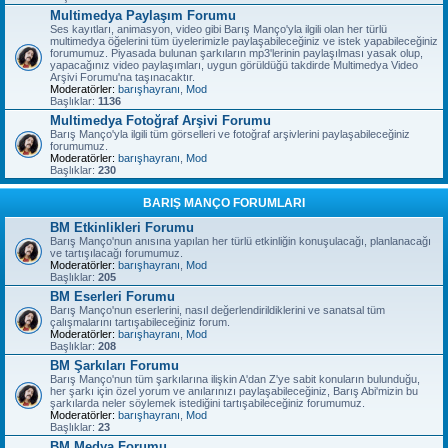
Multimedya Paylaşım Forumu
Ses kayıtları, animasyon, video gibi Barış Manço'yla ilgili olan her türlü
multimedya öğelerini tüm üyelerimizle paylaşabileceğiniz ve istek yapabileceğiniz
forumumuz. Piyasada bulunan şarkıların mp3'lerinin paylaşılması yasak olup,
yapacağınız video paylaşımları, uygun görüldüğü takdirde Multimedya Video
Arşivi Forumu'na taşınacaktır.
Moderatörler:
barışhayranı
,
Mod
Başlıklar:
1136
Multimedya Fotoğraf Arşivi Forumu
Barış Manço'yla ilgili tüm görselleri ve fotoğraf arşivlerini paylaşabileceğiniz
forumumuz.
Moderatörler:
barışhayranı
,
Mod
Başlıklar:
230
BARIŞ MANÇO FORUMLARI
BM Etkinlikleri Forumu
Barış Manço'nun anısına yapılan her türlü etkinliğin konuşulacağı, planlanacağı
ve tartışılacağı forumumuz.
Moderatörler:
barışhayranı
,
Mod
Başlıklar:
205
BM Eserleri Forumu
Barış Manço'nun eserlerini, nasıl değerlendirildiklerini ve sanatsal tüm
çalışmalarını tartışabileceğiniz forum.
Moderatörler:
barışhayranı
,
Mod
Başlıklar:
208
BM Şarkıları Forumu
Barış Manço'nun tüm şarkılarına ilişkin A'dan Z'ye sabit konuların bulunduğu,
her şarkı için özel yorum ve anılarınızı paylaşabileceğiniz, Barış Abi'mizin bu
şarkılarda neler söylemek istediğini tartışabileceğiniz forumumuz.
Moderatörler:
barışhayranı
,
Mod
Başlıklar:
23
BM Medya Forumu