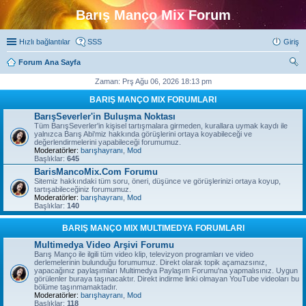
Barış Manço Mix Forum
Hızlı bağlantılar
SSS
Giriş
Forum Ana Sayfa
ra
Zaman: Prş Ağu 06, 2026 18:13 pm
BARIŞ MANÇO MIX FORUMLARI
BarışSeverler'in Buluşma Noktası
Tüm BarışSeverler'in kişisel tartışmalara girmeden, kurallara uymak kaydı ile
yalnızca Barış Abi'miz hakkında görüşlerini ortaya koyabileceği ve
değerlendirmelerini yapabileceği forumumuz.
Moderatörler:
barışhayranı
,
Mod
Başlıklar:
645
BarisMancoMix.Com Forumu
Sitemiz hakkındaki tüm soru, öneri, düşünce ve görüşlerinizi ortaya koyup,
tartışabileceğiniz forumumuz.
Moderatörler:
barışhayranı
,
Mod
Başlıklar:
140
BARIŞ MANÇO MIX MULTIMEDYA FORUMLARI
Multimedya Video Arşivi Forumu
Barış Manço ile ilgili tüm video klip, televizyon programları ve video
derlemelerinin bulunduğu forumumuz. Direkt olarak topik açamazsınız,
yapacağınız paylaşımları Multimedya Paylaşım Forumu'na yapmalısınız. Uygun
görülenler buraya taşınacaktır. Direkt indirme linki olmayan YouTube videoları bu
bölüme taşınmamaktadır.
Moderatörler:
barışhayranı
,
Mod
Başlıklar:
118