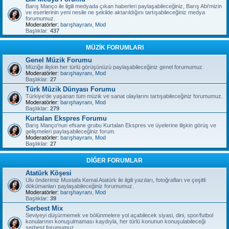
Barış Manço ile ilgili medyada çıkan haberleri paylaşabileceğiniz, Barış Abi'mizin
ve eserlerinin yeni nesile ne şekilde aktarıldığını tartışabileceğiniz medya
forumumuz.
Moderatörler:
barışhayranı
,
Mod
Başlıklar:
437
MÜZİK FORUMLARI
Genel Müzik Forumu
Müziğe ilişkin her türlü görüşünüzü paylaşabileceğiniz genel forumumuz.
Moderatörler:
barışhayranı
,
Mod
Başlıklar:
27
Türk Müzik Dünyası Forumu
Türkiye'de yaşanan tüm müzik ve sanat olaylarını tartışabileceğiniz forumumuz.
Moderatörler:
barışhayranı
,
Mod
Başlıklar:
279
Kurtalan Ekspres Forumu
Barış Manço'nun efsane grubu Kurtalan Ekspres ve üyelerine ilişkin görüş ve
gelişmeleri paylaşabileceğiniz forum.
Moderatörler:
barışhayranı
,
Mod
Başlıklar:
27
DİĞER FORUMLAR
Atatürk Köşesi
Ulu önderimiz Mustafa Kemal Atatürk ile ilgili yazıları, fotoğrafları ve çeşitli
dökümanları paylaşabileceğiniz forumumuz.
Moderatörler:
barışhayranı
,
Mod
Başlıklar:
39
Serbest Mix
Seviyeyi düşürmemek ve bölünmelere yol açabilecek siyasi, dini, spor/futbol
konularının konuşulmaması kaydıyla, her türlü konunun konuşulabileceği
serbest forumumuz.