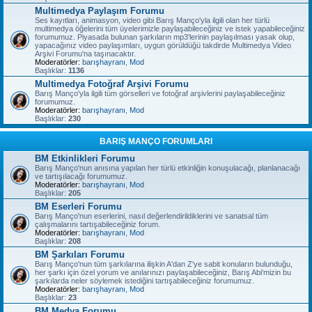
Multimedya Paylaşım Forumu
Ses kayıtları, animasyon, video gibi Barış Manço'yla ilgili olan her türlü
multimedya öğelerini tüm üyelerimizle paylaşabileceğiniz ve istek yapabileceğiniz
forumumuz. Piyasada bulunan şarkıların mp3'lerinin paylaşılması yasak olup,
yapacağınız video paylaşımları, uygun görüldüğü takdirde Multimedya Video
Arşivi Forumu'na taşınacaktır.
Moderatörler:
barışhayranı
,
Mod
Başlıklar:
1136
Multimedya Fotoğraf Arşivi Forumu
Barış Manço'yla ilgili tüm görselleri ve fotoğraf arşivlerini paylaşabileceğiniz
forumumuz.
Moderatörler:
barışhayranı
,
Mod
Başlıklar:
230
BARIŞ MANÇO FORUMLARI
BM Etkinlikleri Forumu
Barış Manço'nun anısına yapılan her türlü etkinliğin konuşulacağı, planlanacağı
ve tartışılacağı forumumuz.
Moderatörler:
barışhayranı
,
Mod
Başlıklar:
205
BM Eserleri Forumu
Barış Manço'nun eserlerini, nasıl değerlendirildiklerini ve sanatsal tüm
çalışmalarını tartışabileceğiniz forum.
Moderatörler:
barışhayranı
,
Mod
Başlıklar:
208
BM Şarkıları Forumu
Barış Manço'nun tüm şarkılarına ilişkin A'dan Z'ye sabit konuların bulunduğu,
her şarkı için özel yorum ve anılarınızı paylaşabileceğiniz, Barış Abi'mizin bu
şarkılarda neler söylemek istediğini tartışabileceğiniz forumumuz.
Moderatörler:
barışhayranı
,
Mod
Başlıklar:
23
BM Medya Forumu