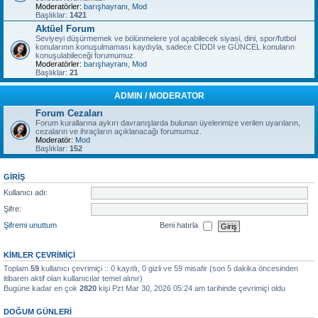
Moderatörler:
barışhayranı
,
Mod
Başlıklar:
1421
Aktüel Forum
Seviyeyi düşürmemek ve bölünmelere yol açabilecek siyasi, dini, spor/futbol
konularının konuşulmaması kaydıyla, sadece CİDDİ ve GÜNCEL konuların
konuşulabileceği forumumuz.
Moderatörler:
barışhayranı
,
Mod
Başlıklar:
21
ADMIN / MODERATOR
Forum Cezaları
Forum kurallarına aykırı davranışlarda bulunan üyelerimize verilen uyarıların,
cezaların ve ihraçların açıklanacağı forumumuz.
Moderatör:
Mod
Başlıklar:
152
GIRIŞ
Kullanıcı adı:
Şifre:
Şifremi unuttum
Beni hatırla
KIMLER ÇEVRIMIÇI
Toplam
59
kullanıcı çevrimiçi :: 0 kayıtlı, 0 gizli ve 59 misafir (son 5 dakika öncesinden
itibaren aktif olan kullanıcılar temel alınır)
Bugüne kadar en çok
2820
kişi Pzt Mar 30, 2026 05:24 am tarihinde çevrimiçi oldu
DOĞUM GÜNLERI