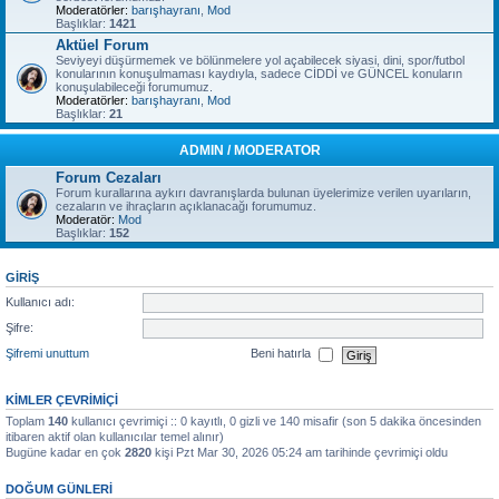
Moderatörler:
barışhayranı
,
Mod
Başlıklar:
1421
Aktüel Forum
Seviyeyi düşürmemek ve bölünmelere yol açabilecek siyasi, dini, spor/futbol
konularının konuşulmaması kaydıyla, sadece CİDDİ ve GÜNCEL konuların
konuşulabileceği forumumuz.
Moderatörler:
barışhayranı
,
Mod
Başlıklar:
21
ADMIN / MODERATOR
Forum Cezaları
Forum kurallarına aykırı davranışlarda bulunan üyelerimize verilen uyarıların,
cezaların ve ihraçların açıklanacağı forumumuz.
Moderatör:
Mod
Başlıklar:
152
GIRIŞ
Kullanıcı adı:
Şifre:
Şifremi unuttum
Beni hatırla
KIMLER ÇEVRIMIÇI
Toplam
140
kullanıcı çevrimiçi :: 0 kayıtlı, 0 gizli ve 140 misafir (son 5 dakika öncesinden
itibaren aktif olan kullanıcılar temel alınır)
Bugüne kadar en çok
2820
kişi Pzt Mar 30, 2026 05:24 am tarihinde çevrimiçi oldu
DOĞUM GÜNLERI