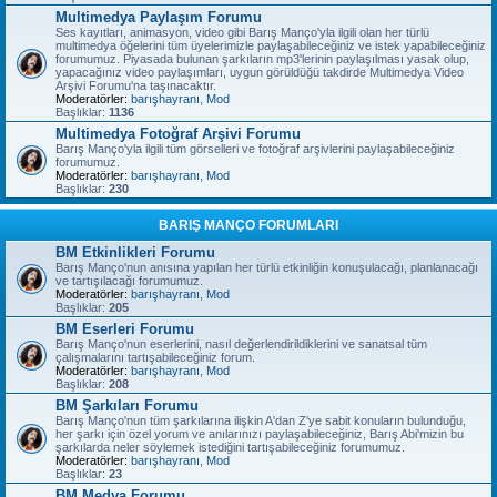
Multimedya Paylaşım Forumu
Ses kayıtları, animasyon, video gibi Barış Manço'yla ilgili olan her türlü
multimedya öğelerini tüm üyelerimizle paylaşabileceğiniz ve istek yapabileceğiniz
forumumuz. Piyasada bulunan şarkıların mp3'lerinin paylaşılması yasak olup,
yapacağınız video paylaşımları, uygun görüldüğü takdirde Multimedya Video
Arşivi Forumu'na taşınacaktır.
Moderatörler:
barışhayranı
,
Mod
Başlıklar:
1136
Multimedya Fotoğraf Arşivi Forumu
Barış Manço'yla ilgili tüm görselleri ve fotoğraf arşivlerini paylaşabileceğiniz
forumumuz.
Moderatörler:
barışhayranı
,
Mod
Başlıklar:
230
BARIŞ MANÇO FORUMLARI
BM Etkinlikleri Forumu
Barış Manço'nun anısına yapılan her türlü etkinliğin konuşulacağı, planlanacağı
ve tartışılacağı forumumuz.
Moderatörler:
barışhayranı
,
Mod
Başlıklar:
205
BM Eserleri Forumu
Barış Manço'nun eserlerini, nasıl değerlendirildiklerini ve sanatsal tüm
çalışmalarını tartışabileceğiniz forum.
Moderatörler:
barışhayranı
,
Mod
Başlıklar:
208
BM Şarkıları Forumu
Barış Manço'nun tüm şarkılarına ilişkin A'dan Z'ye sabit konuların bulunduğu,
her şarkı için özel yorum ve anılarınızı paylaşabileceğiniz, Barış Abi'mizin bu
şarkılarda neler söylemek istediğini tartışabileceğiniz forumumuz.
Moderatörler:
barışhayranı
,
Mod
Başlıklar:
23
BM Medya Forumu