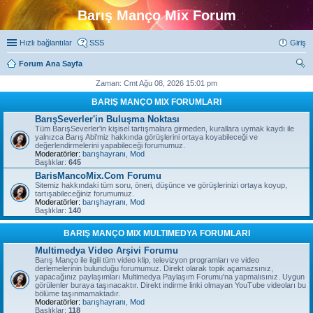
Barış Manço Mix Forum
Hızlı bağlantılar
SSS
Giriş
Forum Ana Sayfa
ra
Zaman: Cmt Ağu 08, 2026 15:01 pm
BARIŞ MANÇO MIX FORUMLARI
BarışSeverler'in Buluşma Noktası
Tüm BarışSeverler'in kişisel tartışmalara girmeden, kurallara uymak kaydı ile
yalnızca Barış Abi'miz hakkında görüşlerini ortaya koyabileceği ve
değerlendirmelerini yapabileceği forumumuz.
Moderatörler:
barışhayranı
,
Mod
Başlıklar:
645
BarisMancoMix.Com Forumu
Sitemiz hakkındaki tüm soru, öneri, düşünce ve görüşlerinizi ortaya koyup,
tartışabileceğiniz forumumuz.
Moderatörler:
barışhayranı
,
Mod
Başlıklar:
140
BARIŞ MANÇO MIX MULTIMEDYA FORUMLARI
Multimedya Video Arşivi Forumu
Barış Manço ile ilgili tüm video klip, televizyon programları ve video
derlemelerinin bulunduğu forumumuz. Direkt olarak topik açamazsınız,
yapacağınız paylaşımları Multimedya Paylaşım Forumu'na yapmalısınız. Uygun
görülenler buraya taşınacaktır. Direkt indirme linki olmayan YouTube videoları bu
bölüme taşınmamaktadır.
Moderatörler:
barışhayranı
,
Mod
Başlıklar:
118