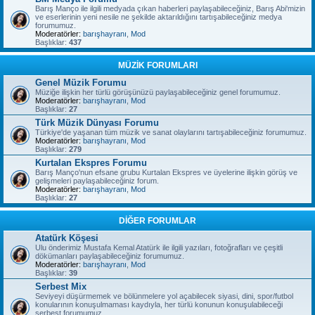
Barış Manço ile ilgili medyada çıkan haberleri paylaşabileceğiniz, Barış Abi'mizin
ve eserlerinin yeni nesile ne şekilde aktarıldığını tartışabileceğiniz medya
forumumuz.
Moderatörler:
barışhayranı
,
Mod
Başlıklar:
437
MÜZİK FORUMLARI
Genel Müzik Forumu
Müziğe ilişkin her türlü görüşünüzü paylaşabileceğiniz genel forumumuz.
Moderatörler:
barışhayranı
,
Mod
Başlıklar:
27
Türk Müzik Dünyası Forumu
Türkiye'de yaşanan tüm müzik ve sanat olaylarını tartışabileceğiniz forumumuz.
Moderatörler:
barışhayranı
,
Mod
Başlıklar:
279
Kurtalan Ekspres Forumu
Barış Manço'nun efsane grubu Kurtalan Ekspres ve üyelerine ilişkin görüş ve
gelişmeleri paylaşabileceğiniz forum.
Moderatörler:
barışhayranı
,
Mod
Başlıklar:
27
DİĞER FORUMLAR
Atatürk Köşesi
Ulu önderimiz Mustafa Kemal Atatürk ile ilgili yazıları, fotoğrafları ve çeşitli
dökümanları paylaşabileceğiniz forumumuz.
Moderatörler:
barışhayranı
,
Mod
Başlıklar:
39
Serbest Mix
Seviyeyi düşürmemek ve bölünmelere yol açabilecek siyasi, dini, spor/futbol
konularının konuşulmaması kaydıyla, her türlü konunun konuşulabileceği
serbest forumumuz.