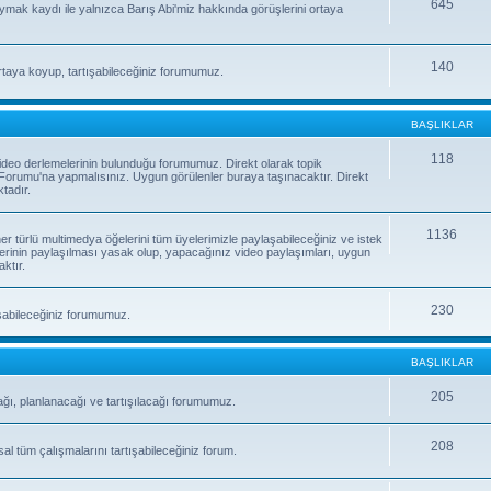
645
uymak kaydı ile yalnızca Barış Abi'miz hakkında görüşlerini ortaya
140
rtaya koyup, tartışabileceğiniz forumumuz.
BAŞLIKLAR
118
e video derlemelerinin bulunduğu forumumuz. Direkt olarak topik
orumu'na yapmalısınız. Uygun görülenler buraya taşınacaktır. Direkt
tadır.
1136
 her türlü multimedya öğelerini tüm üyelerimizle paylaşabileceğiniz ve istek
erinin paylaşılması yasak olup, yapacağınız video paylaşımları, uygun
ktır.
230
laşabileceğiniz forumumuz.
BAŞLIKLAR
205
ağı, planlanacağı ve tartışılacağı forumumuz.
208
sal tüm çalışmalarını tartışabileceğiniz forum.