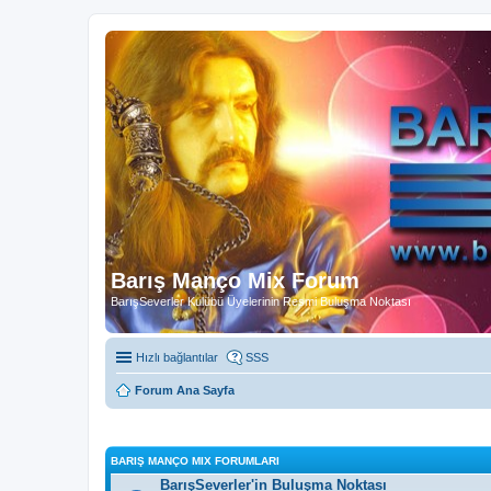
Barış Manço Mix Forum
BarışSeverler Kulübü Üyelerinin Resmi Buluşma Noktası
Hızlı bağlantılar
SSS
Forum Ana Sayfa
BARIŞ MANÇO MIX FORUMLARI
BarışSeverler'in Buluşma Noktası