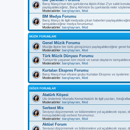
Barış Manço'nun tüm şarkılarına ilişkin A'dan Z'ye sabit konula
paylaşabileceğiniz, Barış Abi'mizin bu şarkılarda neler söyleme
Moderatörler:
barışhayranı
,
Mod
BM Medya Forumu
Barış Manço ile ilgili medyada çıkan haberleri paylaşabileceğiniz
tartışabileceğiniz medya forumumuz.
Moderatörler:
barışhayranı
,
Mod
MÜZİK FORUMLARI
Genel Müzik Forumu
Müziğe ilişkin her türlü görüşünüzü paylaşabileceğiniz genel 
Moderatörler:
barışhayranı
,
Mod
Türk Müzik Dünyası Forumu
Türkiye'de yaşanan tüm müzik ve sanat olaylarını tartışabilec
Moderatörler:
barışhayranı
,
Mod
Kurtalan Ekspres Forumu
Barış Manço'nun efsane grubu Kurtalan Ekspres ve üyelerine il
Moderatörler:
barışhayranı
,
Mod
DİĞER FORUMLAR
Atatürk Köşesi
Ulu önderimiz Mustafa Kemal Atatürk ile ilgili yazıları, fotoğra
Moderatörler:
barışhayranı
,
Mod
Serbest Mix
Seviyeyi düşürmemek ve bölünmelere yol açabilecek siyasi, di
konuşulabileceği serbest forumumuz.
Moderatörler:
barışhayranı
,
Mod
Aktüel Forum
Seviyeyi düşürmemek ve bölünmelere yol açabilecek siyasi, di