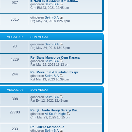
j
B Harfi İle Başlayan BM Şarkı…
t
937
m
ı
gönderen
Selim-B.A
ü
e
S
g
Cmt Eki 23, 2021 22:45 pm
l
s
o
ö
e
a
n
r
j
gönderen
Selim-B.A
m
ü
3615
S
ı
Prş May 24, 2018 19:50 pm
e
n
o
g
s
t
n
ö
a
ü
m
r
j
l
e
ü
ı
e
MESAJLAR
SON MESAJ
s
n
g
a
t
ö
gönderen
Selim-B.A
j
ü
93
r
S
Prş May 24, 2018 13:15 pm
ı
l
ü
o
g
e
n
n
ö
t
Re: Barış Manço ve Cem Karaca
m
4229
r
ü
gönderen
Selim-B.A
e
ü
l
S
Pzr Mar 12, 2023 18:13 pm
s
n
e
o
a
t
n
j
Re: Mevzuhal & Kurtalan Ekspr…
ü
244
m
ı
gönderen
Selim-B.A
l
e
S
g
Pzt Mar 13, 2023 16:39 pm
e
s
o
ö
a
n
r
j
m
ü
MESAJLAR
SON MESAJ
ı
e
n
g
s
t
gönderen
Selim-B.A
308
ö
a
S
ü
Pzt Eyl 12, 2022 12:49 pm
r
j
o
l
ü
ı
n
e
n
Re: Şu Anda Hangi Sarkıyı Din…
g
m
27703
t
gönderen
All Soul's Night
ö
e
S
ü
Cmt Mar 29, 2025 18:15 pm
r
s
o
l
ü
a
n
e
n
j
Re: 2009'a Merhaba...!
m
t
ı
233
gönderen
Selim-B.A
e
ü
g