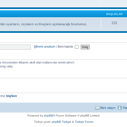
BAŞLIKLAR
152
ilen uyarıların, cezaların ve ihraçların açıklanacağı forumumuz.
Şifremi unuttum
|
Beni hatırla
a öncesinden itibaren aktif olan kullanıcılar temel alınır)
imiçi oldu
yemiz
bigSon
Bize ulaşın
Ta
Powered by
phpBB
® Forum Software © phpBB Limited
Türkçe çeviri:
phpBB Türkiye
&
Türkiye Forum