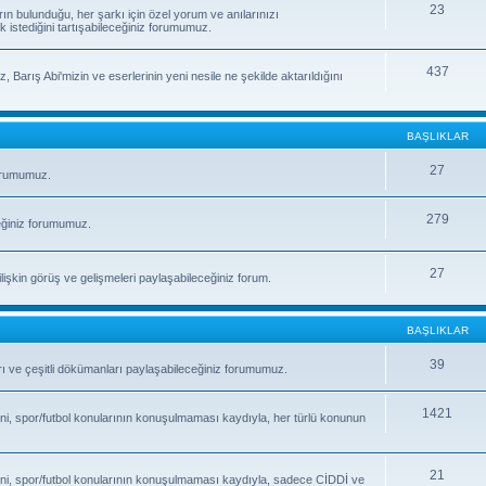
23
rın bulunduğu, her şarkı için özel yorum ve anılarınızı
k istediğini tartışabileceğiniz forumumuz.
437
, Barış Abi'mizin ve eserlerinin yeni nesile ne şekilde aktarıldığını
BAŞLIKLAR
27
forumumuz.
279
eğiniz forumumuz.
27
işkin görüş ve gelişmeleri paylaşabileceğiniz forum.
BAŞLIKLAR
39
fları ve çeşitli dökümanları paylaşabileceğiniz forumumuz.
1421
ni, spor/futbol konularının konuşulmaması kaydıyla, her türlü konunun
21
ni, spor/futbol konularının konuşulmaması kaydıyla, sadece CİDDİ ve