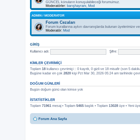
GÜNCEL konuların konuşulabileceği forumumuz.
Moderatörler:
barışhayranı
,
Mod
ADMIN / MODERATOR
Forum Cezaları
Forum kurallarına aykırı davranışlarda bulunan üyelerimize ver
Moderatör:
Mod
GIRIŞ
Kullanıcı adı:
Şifre:
KIMLER ÇEVRIMIÇI
Toplam
18
kullanıcı çevrimiçi :: 0 kayıtlı, 0 gizli ve 18 misafir (son 5 dakik
Bugüne kadar en çok
2820
kişi Pzt Mar 30, 2026 05:24 am tarihinde çevr
DOĞUM GÜNLERI
Bugün doğum günü olan kimse yok
İSTATISTIKLER
Toplam
71961
mesaj • Toplam
5465
başlık • Toplam
13028
üye • Yeni ü
Forum Ana Sayfa