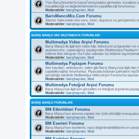
Tüm BarışSeverler'in kişisel tartışmalara girmeden, kurallara 
koyabileceği ve değerlendirmelerini yapabileceği forumumuz.
Moderatörler:
barışhayranı
,
Mod
BarisMancoMix.Com Forumu
Sitemiz hakkındaki tüm soru, öneri, düşünce ve görüşlerinizi o
Moderatörler:
barışhayranı
,
Mod
BARIŞ MANÇO MIX MULTIMEDYA FORUMLARI
Multimedya Video Arşivi Forumu
Barış Manço ile ilgili tüm video klip, televizyon programları v
açamazsınız, yapacağınız paylaşımları Multimedya Paylaşım F
indirme linki olmayan YouTube videoları bu bölüme taşınmamak
Moderatörler:
barışhayranı
,
Mod
Multimedya Paylaşım Forumu
Ses kayıtları, animasyon, video gibi Barış Manço'yla ilgili olan
yapabileceğiniz forumumuz. Piyasada bulunan şarkıların mp3'l
görüldüğü takdirde Multimedya Video Arşivi Forumu'na taşınaca
Moderatörler:
barışhayranı
,
Mod
Multimedya Fotoğraf Arşivi Forumu
Barış Manço'yla ilgili tüm görselleri ve fotoğraf arşivlerini pay
Moderatörler:
barışhayranı
,
Mod
BARIŞ MANÇO FORUMLARI
BM Etkinlikleri Forumu
Barış Manço'nun anısına yapılan her türlü etkinliğin konuşulac
Moderatörler:
barışhayranı
,
Mod
BM Eserleri Forumu
Barış Manço'nun eserlerini, nasıl değerlendirildiklerini ve sanat
Moderatörler:
barışhayranı
,
Mod
BM Şarkıları Forumu