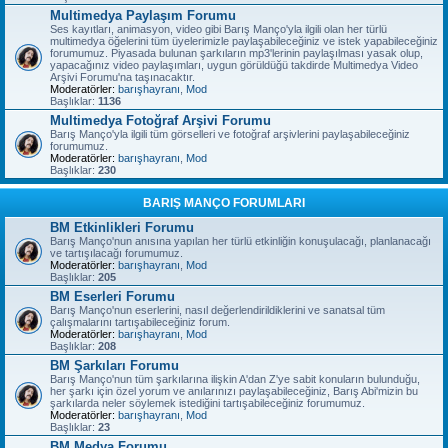
Multimedya Paylaşım Forumu
Ses kayıtları, animasyon, video gibi Barış Manço'yla ilgili olan her türlü
multimedya öğelerini tüm üyelerimizle paylaşabileceğiniz ve istek yapabileceğiniz
forumumuz. Piyasada bulunan şarkıların mp3'lerinin paylaşılması yasak olup,
yapacağınız video paylaşımları, uygun görüldüğü takdirde Multimedya Video
Arşivi Forumu'na taşınacaktır.
Moderatörler:
barışhayranı
,
Mod
Başlıklar:
1136
Multimedya Fotoğraf Arşivi Forumu
Barış Manço'yla ilgili tüm görselleri ve fotoğraf arşivlerini paylaşabileceğiniz
forumumuz.
Moderatörler:
barışhayranı
,
Mod
Başlıklar:
230
BARIŞ MANÇO FORUMLARI
BM Etkinlikleri Forumu
Barış Manço'nun anısına yapılan her türlü etkinliğin konuşulacağı, planlanacağı
ve tartışılacağı forumumuz.
Moderatörler:
barışhayranı
,
Mod
Başlıklar:
205
BM Eserleri Forumu
Barış Manço'nun eserlerini, nasıl değerlendirildiklerini ve sanatsal tüm
çalışmalarını tartışabileceğiniz forum.
Moderatörler:
barışhayranı
,
Mod
Başlıklar:
208
BM Şarkıları Forumu
Barış Manço'nun tüm şarkılarına ilişkin A'dan Z'ye sabit konuların bulunduğu,
her şarkı için özel yorum ve anılarınızı paylaşabileceğiniz, Barış Abi'mizin bu
şarkılarda neler söylemek istediğini tartışabileceğiniz forumumuz.
Moderatörler:
barışhayranı
,
Mod
Başlıklar:
23
BM Medya Forumu