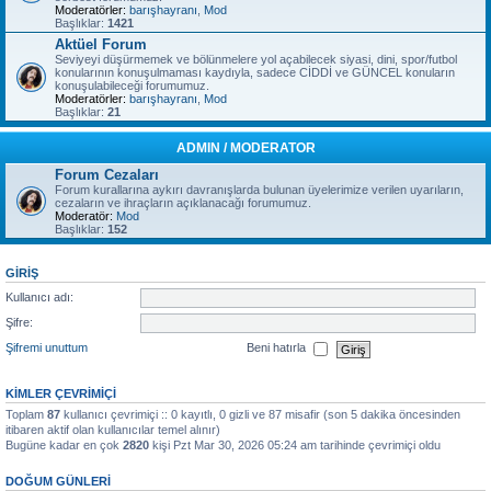
Moderatörler:
barışhayranı
,
Mod
Başlıklar:
1421
Aktüel Forum
Seviyeyi düşürmemek ve bölünmelere yol açabilecek siyasi, dini, spor/futbol
konularının konuşulmaması kaydıyla, sadece CİDDİ ve GÜNCEL konuların
konuşulabileceği forumumuz.
Moderatörler:
barışhayranı
,
Mod
Başlıklar:
21
ADMIN / MODERATOR
Forum Cezaları
Forum kurallarına aykırı davranışlarda bulunan üyelerimize verilen uyarıların,
cezaların ve ihraçların açıklanacağı forumumuz.
Moderatör:
Mod
Başlıklar:
152
GIRIŞ
Kullanıcı adı:
Şifre:
Şifremi unuttum
Beni hatırla
KIMLER ÇEVRIMIÇI
Toplam
87
kullanıcı çevrimiçi :: 0 kayıtlı, 0 gizli ve 87 misafir (son 5 dakika öncesinden
itibaren aktif olan kullanıcılar temel alınır)
Bugüne kadar en çok
2820
kişi Pzt Mar 30, 2026 05:24 am tarihinde çevrimiçi oldu
DOĞUM GÜNLERI