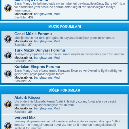
Barış Manço ile ilgili medyada çıkan haberleri paylaşabileceğiniz, Barış Abi'mizin
ve eserlerinin yeni nesile ne şekilde aktarıldığını tartışabileceğiniz medya
forumumuz.
Moderatörler:
barışhayranı
,
Mod
Başlıklar:
437
MÜZİK FORUMLARI
Genel Müzik Forumu
Müziğe ilişkin her türlü görüşünüzü paylaşabileceğiniz genel forumumuz.
Moderatörler:
barışhayranı
,
Mod
Başlıklar:
27
Türk Müzik Dünyası Forumu
Türkiye'de yaşanan tüm müzik ve sanat olaylarını tartışabileceğiniz forumumuz.
Moderatörler:
barışhayranı
,
Mod
Başlıklar:
279
Kurtalan Ekspres Forumu
Barış Manço'nun efsane grubu Kurtalan Ekspres ve üyelerine ilişkin görüş ve
gelişmeleri paylaşabileceğiniz forum.
Moderatörler:
barışhayranı
,
Mod
Başlıklar:
27
DİĞER FORUMLAR
Atatürk Köşesi
Ulu önderimiz Mustafa Kemal Atatürk ile ilgili yazıları, fotoğrafları ve çeşitli
dökümanları paylaşabileceğiniz forumumuz.
Moderatörler:
barışhayranı
,
Mod
Başlıklar:
39
Serbest Mix
Seviyeyi düşürmemek ve bölünmelere yol açabilecek siyasi, dini, spor/futbol
konularının konuşulmaması kaydıyla, her türlü konunun konuşulabileceği
serbest forumumuz.