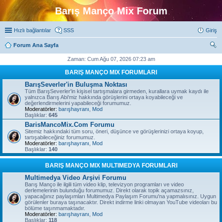
Barış Manço Mix Forum
Hızlı bağlantılar
SSS
Giriş
Forum Ana Sayfa
ra
Zaman: Cum Ağu 07, 2026 07:23 am
BARIŞ MANÇO MIX FORUMLARI
BarışSeverler'in Buluşma Noktası
Tüm BarışSeverler'in kişisel tartışmalara girmeden, kurallara uymak kaydı ile
yalnızca Barış Abi'miz hakkında görüşlerini ortaya koyabileceği ve
değerlendirmelerini yapabileceği forumumuz.
Moderatörler:
barışhayranı
,
Mod
Başlıklar:
645
BarisMancoMix.Com Forumu
Sitemiz hakkındaki tüm soru, öneri, düşünce ve görüşlerinizi ortaya koyup,
tartışabileceğiniz forumumuz.
Moderatörler:
barışhayranı
,
Mod
Başlıklar:
140
BARIŞ MANÇO MIX MULTIMEDYA FORUMLARI
Multimedya Video Arşivi Forumu
Barış Manço ile ilgili tüm video klip, televizyon programları ve video
derlemelerinin bulunduğu forumumuz. Direkt olarak topik açamazsınız,
yapacağınız paylaşımları Multimedya Paylaşım Forumu'na yapmalısınız. Uygun
görülenler buraya taşınacaktır. Direkt indirme linki olmayan YouTube videoları bu
bölüme taşınmamaktadır.
Moderatörler:
barışhayranı
,
Mod
Başlıklar:
118