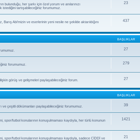
23
rın bulunduğu, her şarkı için özel yorum ve anılarınızı
k istediğini tartışabileceğiniz forumumuz.
437
, Barış Abi'mizin ve eserlerinin yeni nesile ne şekilde aktarıldığını
BAŞLIKLAR
27
forumumuz.
279
eğiniz forumumuz.
27
işkin görüş ve gelişmeleri paylaşabileceğiniz forum.
BAŞLIKLAR
39
fları ve çeşitli dökümanları paylaşabileceğiniz forumumuz.
1421
ni, spor/futbol konularının konuşulmaması kaydıyla, her türlü konunun
21
ni, spor/futbol konularının konuşulmaması kaydıyla, sadece CİDDİ ve