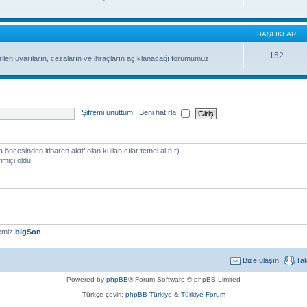
BAŞLIKLAR
152
ilen uyarıların, cezaların ve ihraçların açıklanacağı forumumuz.
Şifremi unuttum
|
Beni hatırla
a öncesinden itibaren aktif olan kullanıcılar temel alınır)
imiçi oldu
yemiz
bigSon
Bize ulaşın
Ta
Powered by
phpBB
® Forum Software © phpBB Limited
Türkçe çeviri:
phpBB Türkiye
&
Türkiye Forum