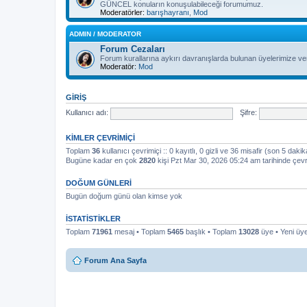
GÜNCEL konuların konuşulabileceği forumumuz.
Moderatörler:
barışhayranı
,
Mod
ADMIN / MODERATOR
Forum Cezaları
Forum kurallarına aykırı davranışlarda bulunan üyelerimize ver
Moderatör:
Mod
GIRIŞ
Kullanıcı adı:
Şifre:
KIMLER ÇEVRIMIÇI
Toplam
36
kullanıcı çevrimiçi :: 0 kayıtlı, 0 gizli ve 36 misafir (son 5 dakik
Bugüne kadar en çok
2820
kişi Pzt Mar 30, 2026 05:24 am tarihinde çevr
DOĞUM GÜNLERI
Bugün doğum günü olan kimse yok
İSTATISTIKLER
Toplam
71961
mesaj • Toplam
5465
başlık • Toplam
13028
üye • Yeni ü
Forum Ana Sayfa