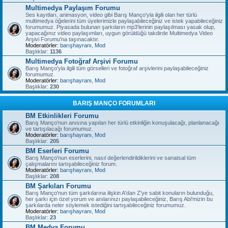
Multimedya Paylaşım Forumu
Ses kayıtları, animasyon, video gibi Barış Manço'yla ilgili olan her türlü
multimedya öğelerini tüm üyelerimizle paylaşabileceğiniz ve istek yapabileceğiniz
forumumuz. Piyasada bulunan şarkıların mp3'lerinin paylaşılması yasak olup,
yapacağınız video paylaşımları, uygun görüldüğü takdirde Multimedya Video
Arşivi Forumu'na taşınacaktır.
Moderatörler:
barışhayranı
,
Mod
Başlıklar:
1136
Multimedya Fotoğraf Arşivi Forumu
Barış Manço'yla ilgili tüm görselleri ve fotoğraf arşivlerini paylaşabileceğiniz
forumumuz.
Moderatörler:
barışhayranı
,
Mod
Başlıklar:
230
BARIŞ MANÇO FORUMLARI
BM Etkinlikleri Forumu
Barış Manço'nun anısına yapılan her türlü etkinliğin konuşulacağı, planlanacağı
ve tartışılacağı forumumuz.
Moderatörler:
barışhayranı
,
Mod
Başlıklar:
205
BM Eserleri Forumu
Barış Manço'nun eserlerini, nasıl değerlendirildiklerini ve sanatsal tüm
çalışmalarını tartışabileceğiniz forum.
Moderatörler:
barışhayranı
,
Mod
Başlıklar:
208
BM Şarkıları Forumu
Barış Manço'nun tüm şarkılarına ilişkin A'dan Z'ye sabit konuların bulunduğu,
her şarkı için özel yorum ve anılarınızı paylaşabileceğiniz, Barış Abi'mizin bu
şarkılarda neler söylemek istediğini tartışabileceğiniz forumumuz.
Moderatörler:
barışhayranı
,
Mod
Başlıklar:
23
BM Medya Forumu