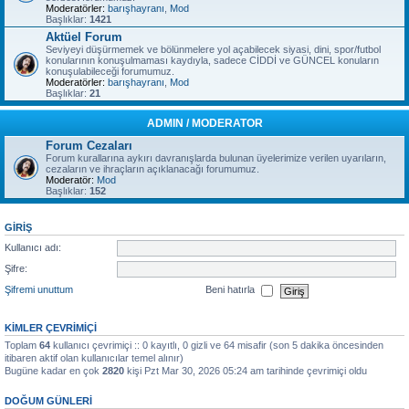
Moderatörler:
barışhayranı
,
Mod
Başlıklar:
1421
Aktüel Forum
Seviyeyi düşürmemek ve bölünmelere yol açabilecek siyasi, dini, spor/futbol
konularının konuşulmaması kaydıyla, sadece CİDDİ ve GÜNCEL konuların
konuşulabileceği forumumuz.
Moderatörler:
barışhayranı
,
Mod
Başlıklar:
21
ADMIN / MODERATOR
Forum Cezaları
Forum kurallarına aykırı davranışlarda bulunan üyelerimize verilen uyarıların,
cezaların ve ihraçların açıklanacağı forumumuz.
Moderatör:
Mod
Başlıklar:
152
GIRIŞ
Kullanıcı adı:
Şifre:
Şifremi unuttum
Beni hatırla
KIMLER ÇEVRIMIÇI
Toplam
64
kullanıcı çevrimiçi :: 0 kayıtlı, 0 gizli ve 64 misafir (son 5 dakika öncesinden
itibaren aktif olan kullanıcılar temel alınır)
Bugüne kadar en çok
2820
kişi Pzt Mar 30, 2026 05:24 am tarihinde çevrimiçi oldu
DOĞUM GÜNLERI