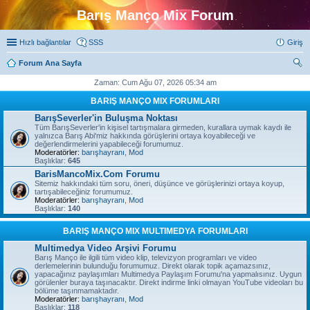
Barış Manço Mix Forum
Hızlı bağlantılar
SSS
Giriş
Forum Ana Sayfa
ra
Zaman: Cum Ağu 07, 2026 05:34 am
BARIŞ MANÇO MIX FORUMLARI
BarışSeverler'in Buluşma Noktası
Tüm BarışSeverler'in kişisel tartışmalara girmeden, kurallara uymak kaydı ile
yalnızca Barış Abi'miz hakkında görüşlerini ortaya koyabileceği ve
değerlendirmelerini yapabileceği forumumuz.
Moderatörler:
barışhayranı
,
Mod
Başlıklar:
645
BarisMancoMix.Com Forumu
Sitemiz hakkındaki tüm soru, öneri, düşünce ve görüşlerinizi ortaya koyup,
tartışabileceğiniz forumumuz.
Moderatörler:
barışhayranı
,
Mod
Başlıklar:
140
BARIŞ MANÇO MIX MULTIMEDYA FORUMLARI
Multimedya Video Arşivi Forumu
Barış Manço ile ilgili tüm video klip, televizyon programları ve video
derlemelerinin bulunduğu forumumuz. Direkt olarak topik açamazsınız,
yapacağınız paylaşımları Multimedya Paylaşım Forumu'na yapmalısınız. Uygun
görülenler buraya taşınacaktır. Direkt indirme linki olmayan YouTube videoları bu
bölüme taşınmamaktadır.
Moderatörler:
barışhayranı
,
Mod
Başlıklar:
118