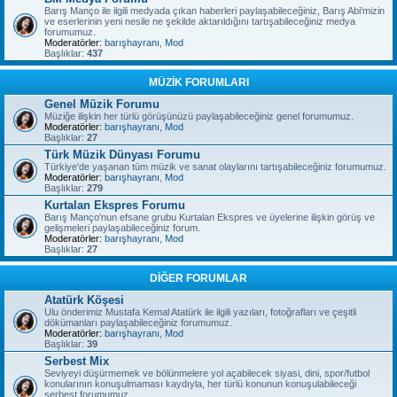
Barış Manço ile ilgili medyada çıkan haberleri paylaşabileceğiniz, Barış Abi'mizin
ve eserlerinin yeni nesile ne şekilde aktarıldığını tartışabileceğiniz medya
forumumuz.
Moderatörler:
barışhayranı
,
Mod
Başlıklar:
437
MÜZİK FORUMLARI
Genel Müzik Forumu
Müziğe ilişkin her türlü görüşünüzü paylaşabileceğiniz genel forumumuz.
Moderatörler:
barışhayranı
,
Mod
Başlıklar:
27
Türk Müzik Dünyası Forumu
Türkiye'de yaşanan tüm müzik ve sanat olaylarını tartışabileceğiniz forumumuz.
Moderatörler:
barışhayranı
,
Mod
Başlıklar:
279
Kurtalan Ekspres Forumu
Barış Manço'nun efsane grubu Kurtalan Ekspres ve üyelerine ilişkin görüş ve
gelişmeleri paylaşabileceğiniz forum.
Moderatörler:
barışhayranı
,
Mod
Başlıklar:
27
DİĞER FORUMLAR
Atatürk Köşesi
Ulu önderimiz Mustafa Kemal Atatürk ile ilgili yazıları, fotoğrafları ve çeşitli
dökümanları paylaşabileceğiniz forumumuz.
Moderatörler:
barışhayranı
,
Mod
Başlıklar:
39
Serbest Mix
Seviyeyi düşürmemek ve bölünmelere yol açabilecek siyasi, dini, spor/futbol
konularının konuşulmaması kaydıyla, her türlü konunun konuşulabileceği
serbest forumumuz.