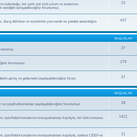
23
rın bulunduğu, her şarkı için özel yorum ve anılarınızı
k istediğini tartışabileceğiniz forumumuz.
437
, Barış Abi'mizin ve eserlerinin yeni nesile ne şekilde aktarıldığını
BAŞLIKLAR
27
forumumuz.
279
eğiniz forumumuz.
27
işkin görüş ve gelişmeleri paylaşabileceğiniz forum.
BAŞLIKLAR
39
fları ve çeşitli dökümanları paylaşabileceğiniz forumumuz.
1421
ni, spor/futbol konularının konuşulmaması kaydıyla, her türlü konunun
21
ni, spor/futbol konularının konuşulmaması kaydıyla, sadece CİDDİ ve