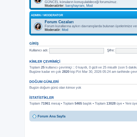
GÜNCEL konuların konuşulabileceği forumumuz.
Moderatörler:
barışhayranı
,
Mod
ADMIN / MODERATOR
Forum Cezaları
Forum kurallarına aykırı davranışlarda bulunan üyelerimize ver
Moderatör:
Mod
GIRIŞ
Kullanıcı adı:
Şifre:
KIMLER ÇEVRIMIÇI
Toplam
25
kullanıcı çevrimiçi :: 0 kayıtlı, 0 gizli ve 25 misafir (son 5 dakik
Bugüne kadar en çok
2820
kişi Pzt Mar 30, 2026 05:24 am tarihinde çevr
DOĞUM GÜNLERI
Bugün doğum günü olan kimse yok
İSTATISTIKLER
Toplam
71961
mesaj • Toplam
5465
başlık • Toplam
13028
üye • Yeni ü
Forum Ana Sayfa