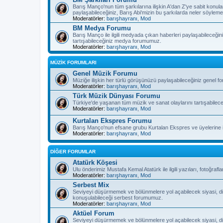
Barış Manço'nun tüm şarkılarına ilişkin A'dan Z'ye sabit konula
paylaşabileceğiniz, Barış Abi'mizin bu şarkılarda neler söyleme
Moderatörler:
barışhayranı
,
Mod
BM Medya Forumu
Barış Manço ile ilgili medyada çıkan haberleri paylaşabileceğiniz
tartışabileceğiniz medya forumumuz.
Moderatörler:
barışhayranı
,
Mod
MÜZİK FORUMLARI
Genel Müzik Forumu
Müziğe ilişkin her türlü görüşünüzü paylaşabileceğiniz genel 
Moderatörler:
barışhayranı
,
Mod
Türk Müzik Dünyası Forumu
Türkiye'de yaşanan tüm müzik ve sanat olaylarını tartışabilec
Moderatörler:
barışhayranı
,
Mod
Kurtalan Ekspres Forumu
Barış Manço'nun efsane grubu Kurtalan Ekspres ve üyelerine il
Moderatörler:
barışhayranı
,
Mod
DİĞER FORUMLAR
Atatürk Köşesi
Ulu önderimiz Mustafa Kemal Atatürk ile ilgili yazıları, fotoğra
Moderatörler:
barışhayranı
,
Mod
Serbest Mix
Seviyeyi düşürmemek ve bölünmelere yol açabilecek siyasi, di
konuşulabileceği serbest forumumuz.
Moderatörler:
barışhayranı
,
Mod
Aktüel Forum
Seviyeyi düşürmemek ve bölünmelere yol açabilecek siyasi, di