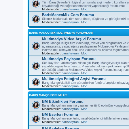
Tüm BarışSeverler'in kişisel tartışmalara girmeden, kurallara 
koyabileceği ve değerlendirmelerini yapabileceği forumumuz.
Moderatörler:
barışhayranı
,
Mod
BarisMancoMix.Com Forumu
Sitemiz hakkındaki tüm soru, öneri, düşünce ve görüşlerinizi o
Moderatörler:
barışhayranı
,
Mod
BARIŞ MANÇO MIX MULTIMEDYA FORUMLARI
Multimedya Video Arşivi Forumu
Barış Manço ile ilgili tüm video klip, televizyon programları v
açamazsınız, yapacağınız paylaşımları Multimedya Paylaşım F
indirme linki olmayan YouTube videoları bu bölüme taşınmamak
Moderatörler:
barışhayranı
,
Mod
Multimedya Paylaşım Forumu
Ses kayıtları, animasyon, video gibi Barış Manço'yla ilgili olan
yapabileceğiniz forumumuz. Piyasada bulunan şarkıların mp3'l
görüldüğü takdirde Multimedya Video Arşivi Forumu'na taşınaca
Moderatörler:
barışhayranı
,
Mod
Multimedya Fotoğraf Arşivi Forumu
Barış Manço'yla ilgili tüm görselleri ve fotoğraf arşivlerini pay
Moderatörler:
barışhayranı
,
Mod
BARIŞ MANÇO FORUMLARI
BM Etkinlikleri Forumu
Barış Manço'nun anısına yapılan her türlü etkinliğin konuşulac
Moderatörler:
barışhayranı
,
Mod
BM Eserleri Forumu
Barış Manço'nun eserlerini, nasıl değerlendirildiklerini ve sanat
Moderatörler:
barışhayranı
,
Mod
BM Şarkıları Forumu