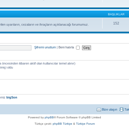
BAŞLIKLAR
152
ilen uyarıların, cezaların ve ihraçların açıklanacağı forumumuz.
Şifremi unuttum
|
Beni hatırla
a öncesinden itibaren aktif olan kullanıcılar temel alınır)
imiçi oldu
yemiz
bigSon
Bize ulaşın
Ta
Powered by
phpBB
® Forum Software © phpBB Limited
Türkçe çeviri:
phpBB Türkiye
&
Türkiye Forum