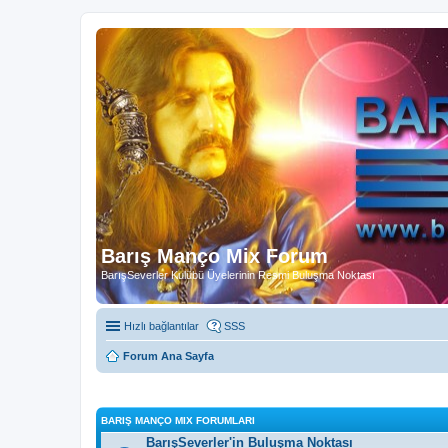
Barış Manço Mix Forum
BarışSeverler Kulübü Üyelerinin Resmi Buluşma Noktası
Hızlı bağlantılar
SSS
Forum Ana Sayfa
BARIŞ MANÇO MIX FORUMLARI
BarışSeverler'in Buluşma Noktası