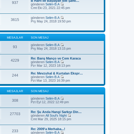
j
B Harfi İle Başlayan BM Şarkı…
t
937
m
ı
gönderen
Selim-B.A
ü
e
S
g
Cmt Eki 23, 2021 22:45 pm
l
s
o
ö
e
a
n
r
j
gönderen
Selim-B.A
m
ü
3615
S
ı
Prş May 24, 2018 19:50 pm
e
n
o
g
s
t
n
ö
a
ü
m
r
j
l
e
ü
ı
e
MESAJLAR
SON MESAJ
s
n
g
a
t
ö
gönderen
Selim-B.A
j
ü
93
r
S
Prş May 24, 2018 13:15 pm
ı
l
ü
o
g
e
n
n
ö
t
Re: Barış Manço ve Cem Karaca
m
4229
r
ü
gönderen
Selim-B.A
e
ü
l
S
Pzr Mar 12, 2023 18:13 pm
s
n
e
o
a
t
n
j
Re: Mevzuhal & Kurtalan Ekspr…
ü
244
m
ı
gönderen
Selim-B.A
l
e
S
g
Pzt Mar 13, 2023 16:39 pm
e
s
o
ö
a
n
r
j
m
ü
MESAJLAR
SON MESAJ
ı
e
n
g
s
t
gönderen
Selim-B.A
308
ö
a
S
ü
Pzt Eyl 12, 2022 12:49 pm
r
j
o
l
ü
ı
n
e
n
Re: Şu Anda Hangi Sarkıyı Din…
g
m
27703
t
gönderen
All Soul's Night
ö
e
S
ü
Cmt Mar 29, 2025 18:15 pm
r
s
o
l
ü
a
n
e
n
j
Re: 2009'a Merhaba...!
m
t
ı
233
gönderen
Selim-B.A
e
ü
g