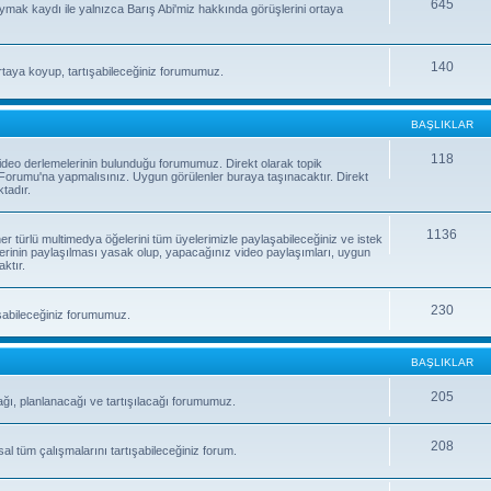
645
uymak kaydı ile yalnızca Barış Abi'miz hakkında görüşlerini ortaya
140
rtaya koyup, tartışabileceğiniz forumumuz.
BAŞLIKLAR
118
e video derlemelerinin bulunduğu forumumuz. Direkt olarak topik
orumu'na yapmalısınız. Uygun görülenler buraya taşınacaktır. Direkt
tadır.
1136
 her türlü multimedya öğelerini tüm üyelerimizle paylaşabileceğiniz ve istek
erinin paylaşılması yasak olup, yapacağınız video paylaşımları, uygun
ktır.
230
laşabileceğiniz forumumuz.
BAŞLIKLAR
205
ağı, planlanacağı ve tartışılacağı forumumuz.
208
sal tüm çalışmalarını tartışabileceğiniz forum.