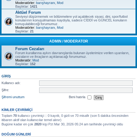
Moderatörler:
barışhayranı
,
Mod
Başlıklar:
1421
Aktüel Forum
Seviyeyi düşürmemek ve bölünmelere yol açabilecek siyasi, dini, spor/futbol
konularının konuşulmaması kaydıyla, sadece CİDDİ ve GÜNCEL konuların
konuşulabileceği forumumuz.
Moderatörler:
barışhayranı
,
Mod
Başlıklar:
21
ADMIN / MODERATOR
Forum Cezaları
Forum kurallarına aykırı davranışlarda bulunan üyelerimize verilen uyarıların,
cezaların ve ihraçların açıklanacağı forumumuz.
Moderatör:
Mod
Başlıklar:
152
GIRIŞ
Kullanıcı adı:
Şifre:
Şifremi unuttum
Beni hatırla
KIMLER ÇEVRIMIÇI
Toplam
70
kullanıcı çevrimiçi :: 0 kayıtlı, 0 gizli ve 70 misafir (son 5 dakika öncesinden
itibaren aktif olan kullanıcılar temel alınır)
Bugüne kadar en çok
2820
kişi Pzt Mar 30, 2026 05:24 am tarihinde çevrimiçi oldu
DOĞUM GÜNLERI