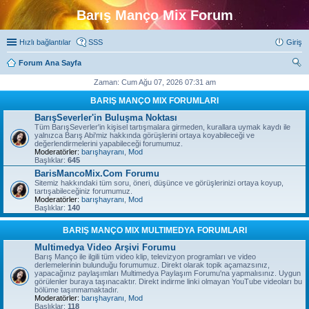
Barış Manço Mix Forum
Hızlı bağlantılar
SSS
Giriş
Forum Ana Sayfa
ra
Zaman: Cum Ağu 07, 2026 07:31 am
BARIŞ MANÇO MIX FORUMLARI
BarışSeverler'in Buluşma Noktası
Tüm BarışSeverler'in kişisel tartışmalara girmeden, kurallara uymak kaydı ile
yalnızca Barış Abi'miz hakkında görüşlerini ortaya koyabileceği ve
değerlendirmelerini yapabileceği forumumuz.
Moderatörler:
barışhayranı
,
Mod
Başlıklar:
645
BarisMancoMix.Com Forumu
Sitemiz hakkındaki tüm soru, öneri, düşünce ve görüşlerinizi ortaya koyup,
tartışabileceğiniz forumumuz.
Moderatörler:
barışhayranı
,
Mod
Başlıklar:
140
BARIŞ MANÇO MIX MULTIMEDYA FORUMLARI
Multimedya Video Arşivi Forumu
Barış Manço ile ilgili tüm video klip, televizyon programları ve video
derlemelerinin bulunduğu forumumuz. Direkt olarak topik açamazsınız,
yapacağınız paylaşımları Multimedya Paylaşım Forumu'na yapmalısınız. Uygun
görülenler buraya taşınacaktır. Direkt indirme linki olmayan YouTube videoları bu
bölüme taşınmamaktadır.
Moderatörler:
barışhayranı
,
Mod
Başlıklar:
118