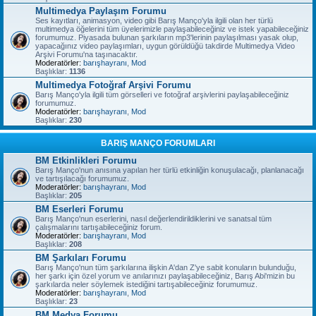
Multimedya Paylaşım Forumu
Ses kayıtları, animasyon, video gibi Barış Manço'yla ilgili olan her türlü
multimedya öğelerini tüm üyelerimizle paylaşabileceğiniz ve istek yapabileceğiniz
forumumuz. Piyasada bulunan şarkıların mp3'lerinin paylaşılması yasak olup,
yapacağınız video paylaşımları, uygun görüldüğü takdirde Multimedya Video
Arşivi Forumu'na taşınacaktır.
Moderatörler:
barışhayranı
,
Mod
Başlıklar:
1136
Multimedya Fotoğraf Arşivi Forumu
Barış Manço'yla ilgili tüm görselleri ve fotoğraf arşivlerini paylaşabileceğiniz
forumumuz.
Moderatörler:
barışhayranı
,
Mod
Başlıklar:
230
BARIŞ MANÇO FORUMLARI
BM Etkinlikleri Forumu
Barış Manço'nun anısına yapılan her türlü etkinliğin konuşulacağı, planlanacağı
ve tartışılacağı forumumuz.
Moderatörler:
barışhayranı
,
Mod
Başlıklar:
205
BM Eserleri Forumu
Barış Manço'nun eserlerini, nasıl değerlendirildiklerini ve sanatsal tüm
çalışmalarını tartışabileceğiniz forum.
Moderatörler:
barışhayranı
,
Mod
Başlıklar:
208
BM Şarkıları Forumu
Barış Manço'nun tüm şarkılarına ilişkin A'dan Z'ye sabit konuların bulunduğu,
her şarkı için özel yorum ve anılarınızı paylaşabileceğiniz, Barış Abi'mizin bu
şarkılarda neler söylemek istediğini tartışabileceğiniz forumumuz.
Moderatörler:
barışhayranı
,
Mod
Başlıklar:
23
BM Medya Forumu