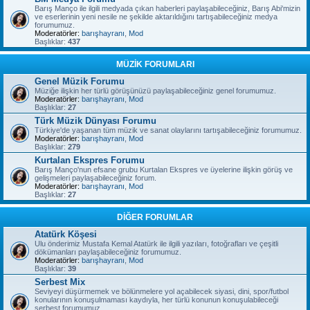
Barış Manço ile ilgili medyada çıkan haberleri paylaşabileceğiniz, Barış Abi'mizin
ve eserlerinin yeni nesile ne şekilde aktarıldığını tartışabileceğiniz medya
forumumuz.
Moderatörler:
barışhayranı
,
Mod
Başlıklar:
437
MÜZİK FORUMLARI
Genel Müzik Forumu
Müziğe ilişkin her türlü görüşünüzü paylaşabileceğiniz genel forumumuz.
Moderatörler:
barışhayranı
,
Mod
Başlıklar:
27
Türk Müzik Dünyası Forumu
Türkiye'de yaşanan tüm müzik ve sanat olaylarını tartışabileceğiniz forumumuz.
Moderatörler:
barışhayranı
,
Mod
Başlıklar:
279
Kurtalan Ekspres Forumu
Barış Manço'nun efsane grubu Kurtalan Ekspres ve üyelerine ilişkin görüş ve
gelişmeleri paylaşabileceğiniz forum.
Moderatörler:
barışhayranı
,
Mod
Başlıklar:
27
DİĞER FORUMLAR
Atatürk Köşesi
Ulu önderimiz Mustafa Kemal Atatürk ile ilgili yazıları, fotoğrafları ve çeşitli
dökümanları paylaşabileceğiniz forumumuz.
Moderatörler:
barışhayranı
,
Mod
Başlıklar:
39
Serbest Mix
Seviyeyi düşürmemek ve bölünmelere yol açabilecek siyasi, dini, spor/futbol
konularının konuşulmaması kaydıyla, her türlü konunun konuşulabileceği
serbest forumumuz.