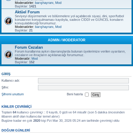
Moderatörler:
barışhayranı
,
Mod
Başlıklar:
1421
Aktüel Forum
Seviyeyi düşürmemek ve bölünmelere yol açabilecek siyasi, dini, spor/futbol
konularının konuşulmaması kaydıyla, sadece CİDDİ ve GÜNCEL konuların
konuşulabileceği forumumuz.
Moderatörler:
barışhayranı
,
Mod
Başlıklar:
21
ADMIN / MODERATOR
Forum Cezaları
Forum kurallarına aykırı davranışlarda bulunan üyelerimize verilen uyarıların,
cezaların ve ihraçların açıklanacağı forumumuz.
Moderatör:
Mod
Başlıklar:
152
GIRIŞ
Kullanıcı adı:
Şifre:
Şifremi unuttum
Beni hatırla
KIMLER ÇEVRIMIÇI
Toplam
64
kullanıcı çevrimiçi :: 0 kayıtlı, 0 gizli ve 64 misafir (son 5 dakika öncesinden
itibaren aktif olan kullanıcılar temel alınır)
Bugüne kadar en çok
2820
kişi Pzt Mar 30, 2026 05:24 am tarihinde çevrimiçi oldu
DOĞUM GÜNLERI