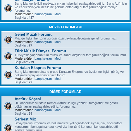
Barış Manço ile ilgili medyada çıkan haberleri paylaşabileceğiniz, Barış Abi'mizin
ve eserlerinin yeni nesile ne şekilde aktarıldığını tartışabileceğiniz medya
forumumuz.
Moderatörler:
barışhayranı
,
Mod
Başlıklar:
437
MÜZİK FORUMLARI
Genel Müzik Forumu
Müziğe ilişkin her türlü görüşünüzü paylaşabileceğiniz genel forumumuz.
Moderatörler:
barışhayranı
,
Mod
Başlıklar:
27
Türk Müzik Dünyası Forumu
Türkiye'de yaşanan tüm müzik ve sanat olaylarını tartışabileceğiniz forumumuz.
Moderatörler:
barışhayranı
,
Mod
Başlıklar:
279
Kurtalan Ekspres Forumu
Barış Manço'nun efsane grubu Kurtalan Ekspres ve üyelerine ilişkin görüş ve
gelişmeleri paylaşabileceğiniz forum.
Moderatörler:
barışhayranı
,
Mod
Başlıklar:
27
DİĞER FORUMLAR
Atatürk Köşesi
Ulu önderimiz Mustafa Kemal Atatürk ile ilgili yazıları, fotoğrafları ve çeşitli
dökümanları paylaşabileceğiniz forumumuz.
Moderatörler:
barışhayranı
,
Mod
Başlıklar:
39
Serbest Mix
Seviyeyi düşürmemek ve bölünmelere yol açabilecek siyasi, dini, spor/futbol
konularının konuşulmaması kaydıyla, her türlü konunun konuşulabileceği
serbest forumumuz.