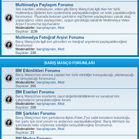
Multimedya Paylaşım Forumu
Ses kayıtları, animasyon, video gibi Barış Manço'yla ilgili olan her türlü
multimedya öğelerini tüm üyelerimizle paylaşabileceğiniz ve istek yapabileceğiniz
forumumuz. Piyasada bulunan şarkıların mp3'lerinin paylaşılması yasak olup,
yapacağınız video paylaşımları, uygun görüldüğü takdirde Multimedya Video
Arşivi Forumu'na taşınacaktır.
Moderatörler:
barışhayranı
,
Mod
Başlıklar:
1136
Multimedya Fotoğraf Arşivi Forumu
Barış Manço'yla ilgili tüm görselleri ve fotoğraf arşivlerini paylaşabileceğiniz
forumumuz.
Moderatörler:
barışhayranı
,
Mod
Başlıklar:
230
BARIŞ MANÇO FORUMLARI
BM Etkinlikleri Forumu
Barış Manço'nun anısına yapılan her türlü etkinliğin konuşulacağı, planlanacağı
ve tartışılacağı forumumuz.
Moderatörler:
barışhayranı
,
Mod
Başlıklar:
205
BM Eserleri Forumu
Barış Manço'nun eserlerini, nasıl değerlendirildiklerini ve sanatsal tüm
çalışmalarını tartışabileceğiniz forum.
Moderatörler:
barışhayranı
,
Mod
Başlıklar:
208
BM Şarkıları Forumu
Barış Manço'nun tüm şarkılarına ilişkin A'dan Z'ye sabit konuların bulunduğu,
her şarkı için özel yorum ve anılarınızı paylaşabileceğiniz, Barış Abi'mizin bu
şarkılarda neler söylemek istediğini tartışabileceğiniz forumumuz.
Moderatörler:
barışhayranı
,
Mod
Başlıklar:
23
BM Medya Forumu