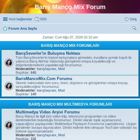
Barış Manço Mix Forum
Hızlı bağlantılar
SSS
Giriş
Forum Ana Sayfa
ra
Zaman: Cum Ağu 07, 2026 02:10 am
BARIŞ MANÇO MIX FORUMLARI
BarışSeverler'in Buluşma Noktası
Tüm BarışSeverler'in kişisel tartışmalara girmeden, kurallara uymak kaydı ile
yalnızca Barış Abi'miz hakkında görüşlerini ortaya koyabileceği ve
değerlendirmelerini yapabileceği forumumuz.
Moderatörler:
barışhayranı
,
Mod
Başlıklar:
645
BarisMancoMix.Com Forumu
Sitemiz hakkındaki tüm soru, öneri, düşünce ve görüşlerinizi ortaya koyup,
tartışabileceğiniz forumumuz.
Moderatörler:
barışhayranı
,
Mod
Başlıklar:
140
BARIŞ MANÇO MIX MULTIMEDYA FORUMLARI
Multimedya Video Arşivi Forumu
Barış Manço ile ilgili tüm video klip, televizyon programları ve video
derlemelerinin bulunduğu forumumuz. Direkt olarak topik açamazsınız,
yapacağınız paylaşımları Multimedya Paylaşım Forumu'na yapmalısınız. Uygun
görülenler buraya taşınacaktır. Direkt indirme linki olmayan YouTube videoları bu
bölüme taşınmamaktadır.
Moderatörler:
barışhayranı
,
Mod
Başlıklar:
118