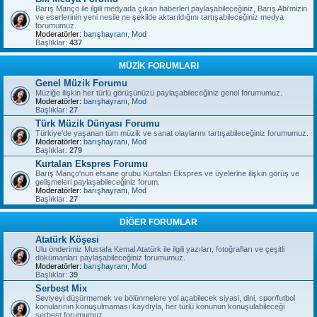
Barış Manço ile ilgili medyada çıkan haberleri paylaşabileceğiniz, Barış Abi'mizin
ve eserlerinin yeni nesile ne şekilde aktarıldığını tartışabileceğiniz medya
forumumuz.
Moderatörler:
barışhayranı
,
Mod
Başlıklar:
437
MÜZİK FORUMLARI
Genel Müzik Forumu
Müziğe ilişkin her türlü görüşünüzü paylaşabileceğiniz genel forumumuz.
Moderatörler:
barışhayranı
,
Mod
Başlıklar:
27
Türk Müzik Dünyası Forumu
Türkiye'de yaşanan tüm müzik ve sanat olaylarını tartışabileceğiniz forumumuz.
Moderatörler:
barışhayranı
,
Mod
Başlıklar:
279
Kurtalan Ekspres Forumu
Barış Manço'nun efsane grubu Kurtalan Ekspres ve üyelerine ilişkin görüş ve
gelişmeleri paylaşabileceğiniz forum.
Moderatörler:
barışhayranı
,
Mod
Başlıklar:
27
DİĞER FORUMLAR
Atatürk Köşesi
Ulu önderimiz Mustafa Kemal Atatürk ile ilgili yazıları, fotoğrafları ve çeşitli
dökümanları paylaşabileceğiniz forumumuz.
Moderatörler:
barışhayranı
,
Mod
Başlıklar:
39
Serbest Mix
Seviyeyi düşürmemek ve bölünmelere yol açabilecek siyasi, dini, spor/futbol
konularının konuşulmaması kaydıyla, her türlü konunun konuşulabileceği
serbest forumumuz.