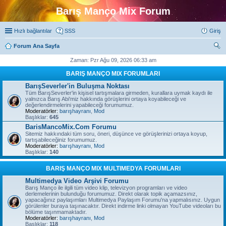
Barış Manço Mix Forum
Hızlı bağlantılar
SSS
Giriş
Forum Ana Sayfa
ra
Zaman: Pzr Ağu 09, 2026 06:33 am
BARIŞ MANÇO MIX FORUMLARI
BarışSeverler'in Buluşma Noktası
Tüm BarışSeverler'in kişisel tartışmalara girmeden, kurallara uymak kaydı ile
yalnızca Barış Abi'miz hakkında görüşlerini ortaya koyabileceği ve
değerlendirmelerini yapabileceği forumumuz.
Moderatörler:
barışhayranı
,
Mod
Başlıklar:
645
BarisMancoMix.Com Forumu
Sitemiz hakkındaki tüm soru, öneri, düşünce ve görüşlerinizi ortaya koyup,
tartışabileceğiniz forumumuz.
Moderatörler:
barışhayranı
,
Mod
Başlıklar:
140
BARIŞ MANÇO MIX MULTIMEDYA FORUMLARI
Multimedya Video Arşivi Forumu
Barış Manço ile ilgili tüm video klip, televizyon programları ve video
derlemelerinin bulunduğu forumumuz. Direkt olarak topik açamazsınız,
yapacağınız paylaşımları Multimedya Paylaşım Forumu'na yapmalısınız. Uygun
görülenler buraya taşınacaktır. Direkt indirme linki olmayan YouTube videoları bu
bölüme taşınmamaktadır.
Moderatörler:
barışhayranı
,
Mod
Başlıklar:
118