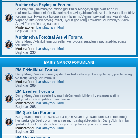
Multimedya Paylaşım Forumu
Ses kayıtları, animasyon, video gibi Barış Manço'yla ilgili olan her türlü
multimedya öğelerini tüm üyelerimizle paylaşabileceğiniz ve istek yapabileceğiniz
forumumuz. Piyasada bulunan şarkıların mp3'lerinin paylaşılması yasak olup,
yapacağınız video paylaşımları, uygun görüldüğü takdirde Multimedya Video
Arşivi Forumu'na taşınacaktır.
Moderatörler:
barışhayranı
,
Mod
Başlıklar:
1136
Multimedya Fotoğraf Arşivi Forumu
Barış Manço'yla ilgili tüm görselleri ve fotoğraf arşivlerini paylaşabileceğiniz
forumumuz.
Moderatörler:
barışhayranı
,
Mod
Başlıklar:
230
BARIŞ MANÇO FORUMLARI
BM Etkinlikleri Forumu
Barış Manço'nun anısına yapılan her türlü etkinliğin konuşulacağı, planlanacağı
ve tartışılacağı forumumuz.
Moderatörler:
barışhayranı
,
Mod
Başlıklar:
205
BM Eserleri Forumu
Barış Manço'nun eserlerini, nasıl değerlendirildiklerini ve sanatsal tüm
çalışmalarını tartışabileceğiniz forum.
Moderatörler:
barışhayranı
,
Mod
Başlıklar:
208
BM Şarkıları Forumu
Barış Manço'nun tüm şarkılarına ilişkin A'dan Z'ye sabit konuların bulunduğu,
her şarkı için özel yorum ve anılarınızı paylaşabileceğiniz, Barış Abi'mizin bu
şarkılarda neler söylemek istediğini tartışabileceğiniz forumumuz.
Moderatörler:
barışhayranı
,
Mod
Başlıklar:
23
BM Medya Forumu