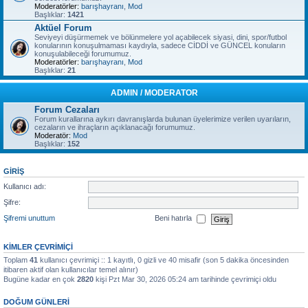
Moderatörler:
barışhayranı
,
Mod
Başlıklar:
1421
Aktüel Forum
Seviyeyi düşürmemek ve bölünmelere yol açabilecek siyasi, dini, spor/futbol
konularının konuşulmaması kaydıyla, sadece CİDDİ ve GÜNCEL konuların
konuşulabileceği forumumuz.
Moderatörler:
barışhayranı
,
Mod
Başlıklar:
21
ADMIN / MODERATOR
Forum Cezaları
Forum kurallarına aykırı davranışlarda bulunan üyelerimize verilen uyarıların,
cezaların ve ihraçların açıklanacağı forumumuz.
Moderatör:
Mod
Başlıklar:
152
GIRIŞ
Kullanıcı adı:
Şifre:
Şifremi unuttum
Beni hatırla
KIMLER ÇEVRIMIÇI
Toplam
41
kullanıcı çevrimiçi :: 1 kayıtlı, 0 gizli ve 40 misafir (son 5 dakika öncesinden
itibaren aktif olan kullanıcılar temel alınır)
Bugüne kadar en çok
2820
kişi Pzt Mar 30, 2026 05:24 am tarihinde çevrimiçi oldu
DOĞUM GÜNLERI