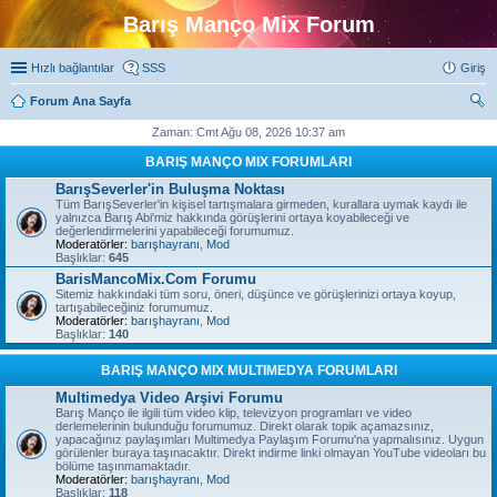
Barış Manço Mix Forum
Hızlı bağlantılar
SSS
Giriş
Forum Ana Sayfa
ra
Zaman: Cmt Ağu 08, 2026 10:37 am
BARIŞ MANÇO MIX FORUMLARI
BarışSeverler'in Buluşma Noktası
Tüm BarışSeverler'in kişisel tartışmalara girmeden, kurallara uymak kaydı ile
yalnızca Barış Abi'miz hakkında görüşlerini ortaya koyabileceği ve
değerlendirmelerini yapabileceği forumumuz.
Moderatörler:
barışhayranı
,
Mod
Başlıklar:
645
BarisMancoMix.Com Forumu
Sitemiz hakkındaki tüm soru, öneri, düşünce ve görüşlerinizi ortaya koyup,
tartışabileceğiniz forumumuz.
Moderatörler:
barışhayranı
,
Mod
Başlıklar:
140
BARIŞ MANÇO MIX MULTIMEDYA FORUMLARI
Multimedya Video Arşivi Forumu
Barış Manço ile ilgili tüm video klip, televizyon programları ve video
derlemelerinin bulunduğu forumumuz. Direkt olarak topik açamazsınız,
yapacağınız paylaşımları Multimedya Paylaşım Forumu'na yapmalısınız. Uygun
görülenler buraya taşınacaktır. Direkt indirme linki olmayan YouTube videoları bu
bölüme taşınmamaktadır.
Moderatörler:
barışhayranı
,
Mod
Başlıklar:
118