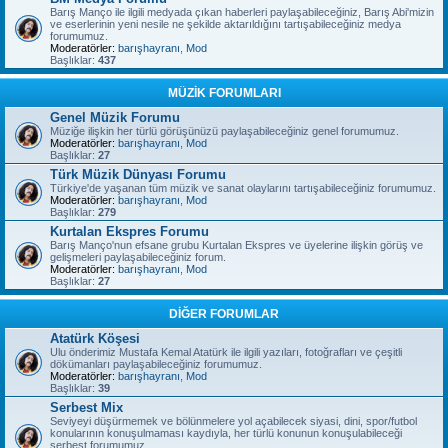
Barış Manço ile ilgili medyada çıkan haberleri paylaşabileceğiniz, Barış Abi'mizin
ve eserlerinin yeni nesile ne şekilde aktarıldığını tartışabileceğiniz medya
forumumuz.
Moderatörler:
barışhayranı
,
Mod
Başlıklar:
437
MÜZİK FORUMLARI
Genel Müzik Forumu
Müziğe ilişkin her türlü görüşünüzü paylaşabileceğiniz genel forumumuz.
Moderatörler:
barışhayranı
,
Mod
Başlıklar:
27
Türk Müzik Dünyası Forumu
Türkiye'de yaşanan tüm müzik ve sanat olaylarını tartışabileceğiniz forumumuz.
Moderatörler:
barışhayranı
,
Mod
Başlıklar:
279
Kurtalan Ekspres Forumu
Barış Manço'nun efsane grubu Kurtalan Ekspres ve üyelerine ilişkin görüş ve
gelişmeleri paylaşabileceğiniz forum.
Moderatörler:
barışhayranı
,
Mod
Başlıklar:
27
DİĞER FORUMLAR
Atatürk Köşesi
Ulu önderimiz Mustafa Kemal Atatürk ile ilgili yazıları, fotoğrafları ve çeşitli
dökümanları paylaşabileceğiniz forumumuz.
Moderatörler:
barışhayranı
,
Mod
Başlıklar:
39
Serbest Mix
Seviyeyi düşürmemek ve bölünmelere yol açabilecek siyasi, dini, spor/futbol
konularının konuşulmaması kaydıyla, her türlü konunun konuşulabileceği
serbest forumumuz.