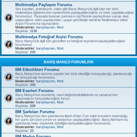
Multimedya Paylaşım Forumu
Ses kayıtları, animasyon, video gibi Barış Manço'yla ilgili olan her türlü
multimedya öğelerini tüm üyelerimizle paylaşabileceğiniz ve istek yapabileceğiniz
forumumuz. Piyasada bulunan şarkıların mp3'lerinin paylaşılması yasak olup,
yapacağınız video paylaşımları, uygun görüldüğü takdirde Multimedya Video
Arşivi Forumu'na taşınacaktır.
Moderatörler:
barışhayranı
,
Mod
Başlıklar:
1136
Multimedya Fotoğraf Arşivi Forumu
Barış Manço'yla ilgili tüm görselleri ve fotoğraf arşivlerini paylaşabileceğiniz
forumumuz.
Moderatörler:
barışhayranı
,
Mod
Başlıklar:
230
BARIŞ MANÇO FORUMLARI
BM Etkinlikleri Forumu
Barış Manço'nun anısına yapılan her türlü etkinliğin konuşulacağı, planlanacağı
ve tartışılacağı forumumuz.
Moderatörler:
barışhayranı
,
Mod
Başlıklar:
205
BM Eserleri Forumu
Barış Manço'nun eserlerini, nasıl değerlendirildiklerini ve sanatsal tüm
çalışmalarını tartışabileceğiniz forum.
Moderatörler:
barışhayranı
,
Mod
Başlıklar:
208
BM Şarkıları Forumu
Barış Manço'nun tüm şarkılarına ilişkin A'dan Z'ye sabit konuların bulunduğu,
her şarkı için özel yorum ve anılarınızı paylaşabileceğiniz, Barış Abi'mizin bu
şarkılarda neler söylemek istediğini tartışabileceğiniz forumumuz.
Moderatörler:
barışhayranı
,
Mod
Başlıklar:
23
BM Medya Forumu