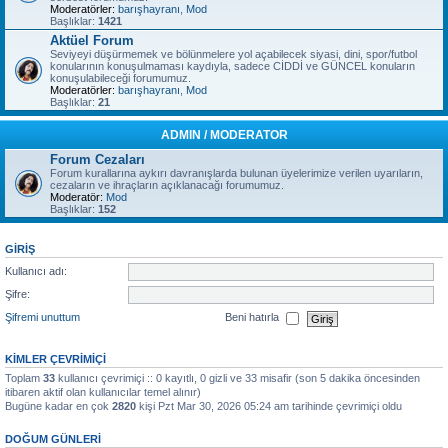
Moderatörler:
barışhayranı
,
Mod
Başlıklar:
1421
Aktüel Forum
Seviyeyi düşürmemek ve bölünmelere yol açabilecek siyasi, dini, spor/futbol
konularının konuşulmaması kaydıyla, sadece CİDDİ ve GÜNCEL konuların
konuşulabileceği forumumuz.
Moderatörler:
barışhayranı
,
Mod
Başlıklar:
21
ADMIN / MODERATOR
Forum Cezaları
Forum kurallarına aykırı davranışlarda bulunan üyelerimize verilen uyarıların,
cezaların ve ihraçların açıklanacağı forumumuz.
Moderatör:
Mod
Başlıklar:
152
GIRIŞ
Kullanıcı adı:
Şifre:
Şifremi unuttum
Beni hatırla
KIMLER ÇEVRIMIÇI
Toplam
33
kullanıcı çevrimiçi :: 0 kayıtlı, 0 gizli ve 33 misafir (son 5 dakika öncesinden
itibaren aktif olan kullanıcılar temel alınır)
Bugüne kadar en çok
2820
kişi Pzt Mar 30, 2026 05:24 am tarihinde çevrimiçi oldu
DOĞUM GÜNLERI