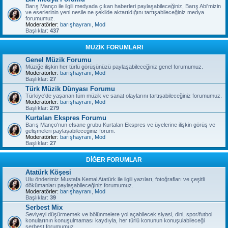
Barış Manço ile ilgili medyada çıkan haberleri paylaşabileceğiniz, Barış Abi'mizin
ve eserlerinin yeni nesile ne şekilde aktarıldığını tartışabileceğiniz medya
forumumuz.
Moderatörler:
barışhayranı
,
Mod
Başlıklar:
437
MÜZİK FORUMLARI
Genel Müzik Forumu
Müziğe ilişkin her türlü görüşünüzü paylaşabileceğiniz genel forumumuz.
Moderatörler:
barışhayranı
,
Mod
Başlıklar:
27
Türk Müzik Dünyası Forumu
Türkiye'de yaşanan tüm müzik ve sanat olaylarını tartışabileceğiniz forumumuz.
Moderatörler:
barışhayranı
,
Mod
Başlıklar:
279
Kurtalan Ekspres Forumu
Barış Manço'nun efsane grubu Kurtalan Ekspres ve üyelerine ilişkin görüş ve
gelişmeleri paylaşabileceğiniz forum.
Moderatörler:
barışhayranı
,
Mod
Başlıklar:
27
DİĞER FORUMLAR
Atatürk Köşesi
Ulu önderimiz Mustafa Kemal Atatürk ile ilgili yazıları, fotoğrafları ve çeşitli
dökümanları paylaşabileceğiniz forumumuz.
Moderatörler:
barışhayranı
,
Mod
Başlıklar:
39
Serbest Mix
Seviyeyi düşürmemek ve bölünmelere yol açabilecek siyasi, dini, spor/futbol
konularının konuşulmaması kaydıyla, her türlü konunun konuşulabileceği
serbest forumumuz.