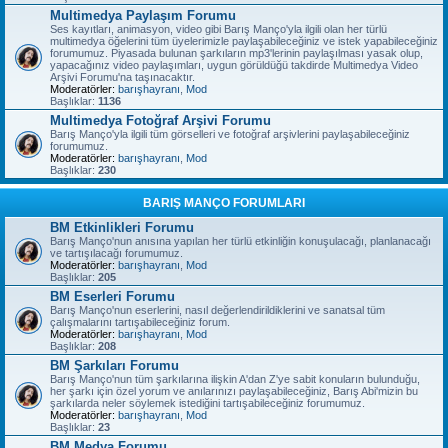
Multimedya Paylaşım Forumu
Ses kayıtları, animasyon, video gibi Barış Manço'yla ilgili olan her türlü
multimedya öğelerini tüm üyelerimizle paylaşabileceğiniz ve istek yapabileceğiniz
forumumuz. Piyasada bulunan şarkıların mp3'lerinin paylaşılması yasak olup,
yapacağınız video paylaşımları, uygun görüldüğü takdirde Multimedya Video
Arşivi Forumu'na taşınacaktır.
Moderatörler:
barışhayranı
,
Mod
Başlıklar:
1136
Multimedya Fotoğraf Arşivi Forumu
Barış Manço'yla ilgili tüm görselleri ve fotoğraf arşivlerini paylaşabileceğiniz
forumumuz.
Moderatörler:
barışhayranı
,
Mod
Başlıklar:
230
BARIŞ MANÇO FORUMLARI
BM Etkinlikleri Forumu
Barış Manço'nun anısına yapılan her türlü etkinliğin konuşulacağı, planlanacağı
ve tartışılacağı forumumuz.
Moderatörler:
barışhayranı
,
Mod
Başlıklar:
205
BM Eserleri Forumu
Barış Manço'nun eserlerini, nasıl değerlendirildiklerini ve sanatsal tüm
çalışmalarını tartışabileceğiniz forum.
Moderatörler:
barışhayranı
,
Mod
Başlıklar:
208
BM Şarkıları Forumu
Barış Manço'nun tüm şarkılarına ilişkin A'dan Z'ye sabit konuların bulunduğu,
her şarkı için özel yorum ve anılarınızı paylaşabileceğiniz, Barış Abi'mizin bu
şarkılarda neler söylemek istediğini tartışabileceğiniz forumumuz.
Moderatörler:
barışhayranı
,
Mod
Başlıklar:
23
BM Medya Forumu