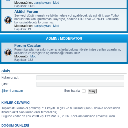
Moderatörler:
barışhayranı
,
Mod
Başlıklar:
1421
Aktüel Forum
Seviyeyi düşürmemek ve bölünmelere yol açabilecek siyasi, dini, spor/futbol
konularının konuşulmaması kaydıyla, sadece CİDDİ ve GÜNCEL konuların
konuşulabileceği forumumuz.
Moderatörler:
barışhayranı
,
Mod
Başlıklar:
21
ADMIN / MODERATOR
Forum Cezaları
Forum kurallarına aykırı davranışlarda bulunan üyelerimize verilen uyarıların,
cezaların ve ihraçların açıklanacağı forumumuz.
Moderatör:
Mod
Başlıklar:
152
GIRIŞ
Kullanıcı adı:
Şifre:
Şifremi unuttum
Beni hatırla
KIMLER ÇEVRIMIÇI
Toplam
81
kullanıcı çevrimiçi :: 1 kayıtlı, 0 gizli ve 80 misafir (son 5 dakika öncesinden
itibaren aktif olan kullanıcılar temel alınır)
Bugüne kadar en çok
2820
kişi Pzt Mar 30, 2026 05:24 am tarihinde çevrimiçi oldu
DOĞUM GÜNLERI