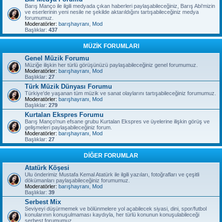
Barış Manço ile ilgili medyada çıkan haberleri paylaşabileceğiniz, Barış Abi'mizin
ve eserlerinin yeni nesile ne şekilde aktarıldığını tartışabileceğiniz medya
forumumuz.
Moderatörler:
barışhayranı
,
Mod
Başlıklar:
437
MÜZİK FORUMLARI
Genel Müzik Forumu
Müziğe ilişkin her türlü görüşünüzü paylaşabileceğiniz genel forumumuz.
Moderatörler:
barışhayranı
,
Mod
Başlıklar:
27
Türk Müzik Dünyası Forumu
Türkiye'de yaşanan tüm müzik ve sanat olaylarını tartışabileceğiniz forumumuz.
Moderatörler:
barışhayranı
,
Mod
Başlıklar:
279
Kurtalan Ekspres Forumu
Barış Manço'nun efsane grubu Kurtalan Ekspres ve üyelerine ilişkin görüş ve
gelişmeleri paylaşabileceğiniz forum.
Moderatörler:
barışhayranı
,
Mod
Başlıklar:
27
DİĞER FORUMLAR
Atatürk Köşesi
Ulu önderimiz Mustafa Kemal Atatürk ile ilgili yazıları, fotoğrafları ve çeşitli
dökümanları paylaşabileceğiniz forumumuz.
Moderatörler:
barışhayranı
,
Mod
Başlıklar:
39
Serbest Mix
Seviyeyi düşürmemek ve bölünmelere yol açabilecek siyasi, dini, spor/futbol
konularının konuşulmaması kaydıyla, her türlü konunun konuşulabileceği
serbest forumumuz.