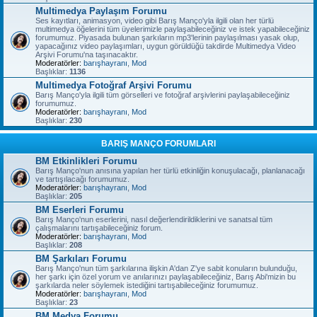
Multimedya Paylaşım Forumu
Ses kayıtları, animasyon, video gibi Barış Manço'yla ilgili olan her türlü
multimedya öğelerini tüm üyelerimizle paylaşabileceğiniz ve istek yapabileceğiniz
forumumuz. Piyasada bulunan şarkıların mp3'lerinin paylaşılması yasak olup,
yapacağınız video paylaşımları, uygun görüldüğü takdirde Multimedya Video
Arşivi Forumu'na taşınacaktır.
Moderatörler:
barışhayranı
,
Mod
Başlıklar:
1136
Multimedya Fotoğraf Arşivi Forumu
Barış Manço'yla ilgili tüm görselleri ve fotoğraf arşivlerini paylaşabileceğiniz
forumumuz.
Moderatörler:
barışhayranı
,
Mod
Başlıklar:
230
BARIŞ MANÇO FORUMLARI
BM Etkinlikleri Forumu
Barış Manço'nun anısına yapılan her türlü etkinliğin konuşulacağı, planlanacağı
ve tartışılacağı forumumuz.
Moderatörler:
barışhayranı
,
Mod
Başlıklar:
205
BM Eserleri Forumu
Barış Manço'nun eserlerini, nasıl değerlendirildiklerini ve sanatsal tüm
çalışmalarını tartışabileceğiniz forum.
Moderatörler:
barışhayranı
,
Mod
Başlıklar:
208
BM Şarkıları Forumu
Barış Manço'nun tüm şarkılarına ilişkin A'dan Z'ye sabit konuların bulunduğu,
her şarkı için özel yorum ve anılarınızı paylaşabileceğiniz, Barış Abi'mizin bu
şarkılarda neler söylemek istediğini tartışabileceğiniz forumumuz.
Moderatörler:
barışhayranı
,
Mod
Başlıklar:
23
BM Medya Forumu