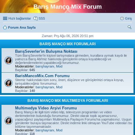
Barış Manço Mix Forum
Hızlı bağlantılar
SSS
Giriş
Forum Ana Sayfa
ra
Zaman: Prş Ağu 06, 2026 20:51 pm
BARIŞ MANÇO MIX FORUMLARI
BarışSeverler'in Buluşma Noktası
Tüm BarışSeverler'in kişisel tartışmalara girmeden, kurallara uymak kaydı ile
yalnızca Barış Abi'miz hakkında görüşlerini ortaya koyabileceği ve
değerlendirmelerini yapabileceği forumumuz.
Moderatörler:
barışhayranı
,
Mod
Başlıklar:
645
BarisMancoMix.Com Forumu
Sitemiz hakkındaki tüm soru, öneri, düşünce ve görüşlerinizi ortaya koyup,
tartışabileceğiniz forumumuz.
Moderatörler:
barışhayranı
,
Mod
Başlıklar:
140
BARIŞ MANÇO MIX MULTIMEDYA FORUMLARI
Multimedya Video Arşivi Forumu
Barış Manço ile ilgili tüm video klip, televizyon programları ve video
derlemelerinin bulunduğu forumumuz. Direkt olarak topik açamazsınız,
yapacağınız paylaşımları Multimedya Paylaşım Forumu'na yapmalısınız. Uygun
görülenler buraya taşınacaktır. Direkt indirme linki olmayan YouTube videoları bu
bölüme taşınmamaktadır.
Moderatörler:
barışhayranı
,
Mod
Başlıklar:
118