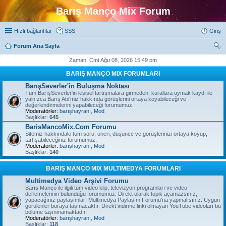
Barış Manço Mix Forum
Hızlı bağlantılar
SSS
Giriş
Forum Ana Sayfa
ra
Zaman: Cmt Ağu 08, 2026 15:49 pm
BARIŞ MANÇO MIX FORUMLARI
BarışSeverler'in Buluşma Noktası
Tüm BarışSeverler'in kişisel tartışmalara girmeden, kurallara uymak kaydı ile
yalnızca Barış Abi'miz hakkında görüşlerini ortaya koyabileceği ve
değerlendirmelerini yapabileceği forumumuz.
Moderatörler:
barışhayranı
,
Mod
Başlıklar:
645
BarisMancoMix.Com Forumu
Sitemiz hakkındaki tüm soru, öneri, düşünce ve görüşlerinizi ortaya koyup,
tartışabileceğiniz forumumuz.
Moderatörler:
barışhayranı
,
Mod
Başlıklar:
140
BARIŞ MANÇO MIX MULTIMEDYA FORUMLARI
Multimedya Video Arşivi Forumu
Barış Manço ile ilgili tüm video klip, televizyon programları ve video
derlemelerinin bulunduğu forumumuz. Direkt olarak topik açamazsınız,
yapacağınız paylaşımları Multimedya Paylaşım Forumu'na yapmalısınız. Uygun
görülenler buraya taşınacaktır. Direkt indirme linki olmayan YouTube videoları bu
bölüme taşınmamaktadır.
Moderatörler:
barışhayranı
,
Mod
Başlıklar:
118