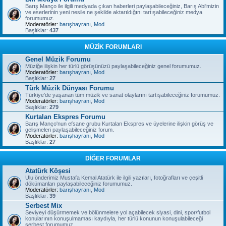
Barış Manço ile ilgili medyada çıkan haberleri paylaşabileceğiniz, Barış Abi'mizin
ve eserlerinin yeni nesile ne şekilde aktarıldığını tartışabileceğiniz medya
forumumuz.
Moderatörler:
barışhayranı
,
Mod
Başlıklar:
437
MÜZİK FORUMLARI
Genel Müzik Forumu
Müziğe ilişkin her türlü görüşünüzü paylaşabileceğiniz genel forumumuz.
Moderatörler:
barışhayranı
,
Mod
Başlıklar:
27
Türk Müzik Dünyası Forumu
Türkiye'de yaşanan tüm müzik ve sanat olaylarını tartışabileceğiniz forumumuz.
Moderatörler:
barışhayranı
,
Mod
Başlıklar:
279
Kurtalan Ekspres Forumu
Barış Manço'nun efsane grubu Kurtalan Ekspres ve üyelerine ilişkin görüş ve
gelişmeleri paylaşabileceğiniz forum.
Moderatörler:
barışhayranı
,
Mod
Başlıklar:
27
DİĞER FORUMLAR
Atatürk Köşesi
Ulu önderimiz Mustafa Kemal Atatürk ile ilgili yazıları, fotoğrafları ve çeşitli
dökümanları paylaşabileceğiniz forumumuz.
Moderatörler:
barışhayranı
,
Mod
Başlıklar:
39
Serbest Mix
Seviyeyi düşürmemek ve bölünmelere yol açabilecek siyasi, dini, spor/futbol
konularının konuşulmaması kaydıyla, her türlü konunun konuşulabileceği
serbest forumumuz.