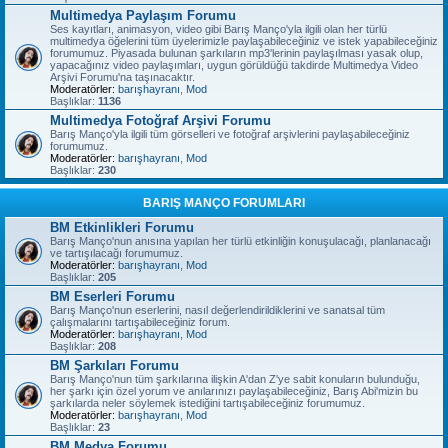
Multimedya Paylaşım Forumu
Ses kayıtları, animasyon, video gibi Barış Manço'yla ilgili olan her türlü
multimedya öğelerini tüm üyelerimizle paylaşabileceğiniz ve istek yapabileceğiniz
forumumuz. Piyasada bulunan şarkıların mp3'lerinin paylaşılması yasak olup,
yapacağınız video paylaşımları, uygun görüldüğü takdirde Multimedya Video
Arşivi Forumu'na taşınacaktır.
Moderatörler:
barışhayranı
,
Mod
Başlıklar:
1136
Multimedya Fotoğraf Arşivi Forumu
Barış Manço'yla ilgili tüm görselleri ve fotoğraf arşivlerini paylaşabileceğiniz
forumumuz.
Moderatörler:
barışhayranı
,
Mod
Başlıklar:
230
BARIŞ MANÇO FORUMLARI
BM Etkinlikleri Forumu
Barış Manço'nun anısına yapılan her türlü etkinliğin konuşulacağı, planlanacağı
ve tartışılacağı forumumuz.
Moderatörler:
barışhayranı
,
Mod
Başlıklar:
205
BM Eserleri Forumu
Barış Manço'nun eserlerini, nasıl değerlendirildiklerini ve sanatsal tüm
çalışmalarını tartışabileceğiniz forum.
Moderatörler:
barışhayranı
,
Mod
Başlıklar:
208
BM Şarkıları Forumu
Barış Manço'nun tüm şarkılarına ilişkin A'dan Z'ye sabit konuların bulunduğu,
her şarkı için özel yorum ve anılarınızı paylaşabileceğiniz, Barış Abi'mizin bu
şarkılarda neler söylemek istediğini tartışabileceğiniz forumumuz.
Moderatörler:
barışhayranı
,
Mod
Başlıklar:
23
BM Medya Forumu