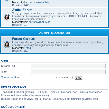
Moderatörler:
barışhayranı
,
Mod
Başlıklar:
1421
Aktüel Forum
Seviyeyi düşürmemek ve bölünmelere yol açabilecek siyasi, dini, spor/futbol
konularının konuşulmaması kaydıyla, sadece CİDDİ ve GÜNCEL konuların
konuşulabileceği forumumuz.
Moderatörler:
barışhayranı
,
Mod
Başlıklar:
21
ADMIN / MODERATOR
Forum Cezaları
Forum kurallarına aykırı davranışlarda bulunan üyelerimize verilen uyarıların,
cezaların ve ihraçların açıklanacağı forumumuz.
Moderatör:
Mod
Başlıklar:
152
GIRIŞ
Kullanıcı adı:
Şifre:
Şifremi unuttum
Beni hatırla
KIMLER ÇEVRIMIÇI
Toplam
36
kullanıcı çevrimiçi :: 0 kayıtlı, 0 gizli ve 36 misafir (son 5 dakika öncesinden
itibaren aktif olan kullanıcılar temel alınır)
Bugüne kadar en çok
2820
kişi Pzt Mar 30, 2026 05:24 am tarihinde çevrimiçi oldu
DOĞUM GÜNLERI