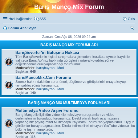
Barış Manço Mix Forum
Hızlı bağlantılar
SSS
Giriş
Forum Ana Sayfa
ra
Zaman: Cmt Ağu 08, 2026 09:24 am
BARIŞ MANÇO MIX FORUMLARI
BarışSeverler'in Buluşma Noktası
Tüm BarışSeverler'in kişisel tartışmalara girmeden, kurallara uymak kaydı ile
yalnızca Barış Abi'miz hakkında görüşlerini ortaya koyabileceği ve
değerlendirmelerini yapabileceği forumumuz.
Moderatörler:
barışhayranı
,
Mod
Başlıklar:
645
BarisMancoMix.Com Forumu
Sitemiz hakkındaki tüm soru, öneri, düşünce ve görüşlerinizi ortaya koyup,
tartışabileceğiniz forumumuz.
Moderatörler:
barışhayranı
,
Mod
Başlıklar:
140
BARIŞ MANÇO MIX MULTIMEDYA FORUMLARI
Multimedya Video Arşivi Forumu
Barış Manço ile ilgili tüm video klip, televizyon programları ve video
derlemelerinin bulunduğu forumumuz. Direkt olarak topik açamazsınız,
yapacağınız paylaşımları Multimedya Paylaşım Forumu'na yapmalısınız. Uygun
görülenler buraya taşınacaktır. Direkt indirme linki olmayan YouTube videoları bu
bölüme taşınmamaktadır.
Moderatörler:
barışhayranı
,
Mod
Başlıklar:
118