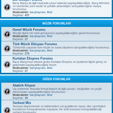
Barış Manço ile ilgili medyada çıkan haberleri paylaşabileceğiniz, Barış Abi'mizin
ve eserlerinin yeni nesile ne şekilde aktarıldığını tartışabileceğiniz medya
forumumuz.
Moderatörler:
barışhayranı
,
Mod
Başlıklar:
437
MÜZİK FORUMLARI
Genel Müzik Forumu
Müziğe ilişkin her türlü görüşünüzü paylaşabileceğiniz genel forumumuz.
Moderatörler:
barışhayranı
,
Mod
Başlıklar:
27
Türk Müzik Dünyası Forumu
Türkiye'de yaşanan tüm müzik ve sanat olaylarını tartışabileceğiniz forumumuz.
Moderatörler:
barışhayranı
,
Mod
Başlıklar:
279
Kurtalan Ekspres Forumu
Barış Manço'nun efsane grubu Kurtalan Ekspres ve üyelerine ilişkin görüş ve
gelişmeleri paylaşabileceğiniz forum.
Moderatörler:
barışhayranı
,
Mod
Başlıklar:
27
DİĞER FORUMLAR
Atatürk Köşesi
Ulu önderimiz Mustafa Kemal Atatürk ile ilgili yazıları, fotoğrafları ve çeşitli
dökümanları paylaşabileceğiniz forumumuz.
Moderatörler:
barışhayranı
,
Mod
Başlıklar:
39
Serbest Mix
Seviyeyi düşürmemek ve bölünmelere yol açabilecek siyasi, dini, spor/futbol
konularının konuşulmaması kaydıyla, her türlü konunun konuşulabileceği
serbest forumumuz.