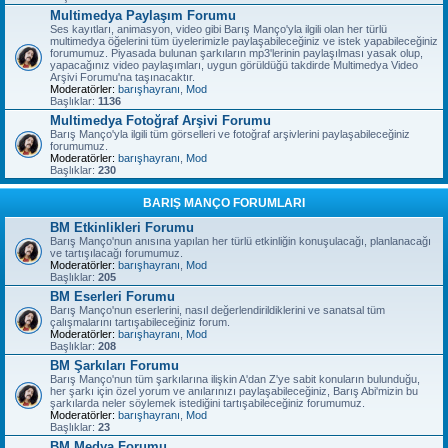
Multimedya Paylaşım Forumu
Ses kayıtları, animasyon, video gibi Barış Manço'yla ilgili olan her türlü
multimedya öğelerini tüm üyelerimizle paylaşabileceğiniz ve istek yapabileceğiniz
forumumuz. Piyasada bulunan şarkıların mp3'lerinin paylaşılması yasak olup,
yapacağınız video paylaşımları, uygun görüldüğü takdirde Multimedya Video
Arşivi Forumu'na taşınacaktır.
Moderatörler:
barışhayranı
,
Mod
Başlıklar:
1136
Multimedya Fotoğraf Arşivi Forumu
Barış Manço'yla ilgili tüm görselleri ve fotoğraf arşivlerini paylaşabileceğiniz
forumumuz.
Moderatörler:
barışhayranı
,
Mod
Başlıklar:
230
BARIŞ MANÇO FORUMLARI
BM Etkinlikleri Forumu
Barış Manço'nun anısına yapılan her türlü etkinliğin konuşulacağı, planlanacağı
ve tartışılacağı forumumuz.
Moderatörler:
barışhayranı
,
Mod
Başlıklar:
205
BM Eserleri Forumu
Barış Manço'nun eserlerini, nasıl değerlendirildiklerini ve sanatsal tüm
çalışmalarını tartışabileceğiniz forum.
Moderatörler:
barışhayranı
,
Mod
Başlıklar:
208
BM Şarkıları Forumu
Barış Manço'nun tüm şarkılarına ilişkin A'dan Z'ye sabit konuların bulunduğu,
her şarkı için özel yorum ve anılarınızı paylaşabileceğiniz, Barış Abi'mizin bu
şarkılarda neler söylemek istediğini tartışabileceğiniz forumumuz.
Moderatörler:
barışhayranı
,
Mod
Başlıklar:
23
BM Medya Forumu