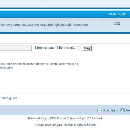
BAŞLIKLAR
152
ilen uyarıların, cezaların ve ihraçların açıklanacağı forumumuz.
Şifremi unuttum
|
Beni hatırla
kika öncesinden itibaren aktif olan kullanıcılar temel alınır)
imiçi oldu
yemiz
bigSon
Bize ulaşın
Ta
Powered by
phpBB
® Forum Software © phpBB Limited
Türkçe çeviri:
phpBB Türkiye
&
Türkiye Forum