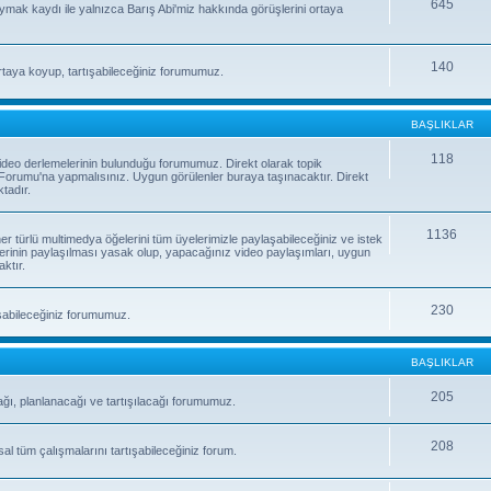
645
uymak kaydı ile yalnızca Barış Abi'miz hakkında görüşlerini ortaya
140
rtaya koyup, tartışabileceğiniz forumumuz.
BAŞLIKLAR
118
e video derlemelerinin bulunduğu forumumuz. Direkt olarak topik
orumu'na yapmalısınız. Uygun görülenler buraya taşınacaktır. Direkt
tadır.
1136
 her türlü multimedya öğelerini tüm üyelerimizle paylaşabileceğiniz ve istek
erinin paylaşılması yasak olup, yapacağınız video paylaşımları, uygun
ktır.
230
laşabileceğiniz forumumuz.
BAŞLIKLAR
205
ağı, planlanacağı ve tartışılacağı forumumuz.
208
sal tüm çalışmalarını tartışabileceğiniz forum.