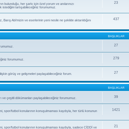
23
rın bulunduğu, her şarkı için özel yorum ve anılarınızı
k istediğini tartışabileceğiniz forumumuz.
437
, Barış Abi'mizin ve eserlerinin yeni nesile ne şekilde aktarıldığını
BAŞLIKLAR
27
forumumuz.
279
eğiniz forumumuz.
27
işkin görüş ve gelişmeleri paylaşabileceğiniz forum.
BAŞLIKLAR
39
fları ve çeşitli dökümanları paylaşabileceğiniz forumumuz.
1421
ni, spor/futbol konularının konuşulmaması kaydıyla, her türlü konunun
21
ni, spor/futbol konularının konuşulmaması kaydıyla, sadece CİDDİ ve