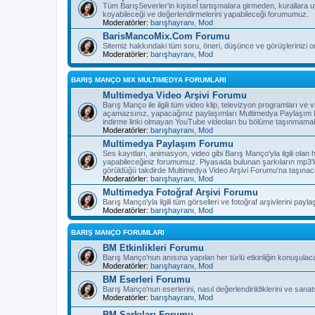
Tüm BarışSeverler'in kişisel tartışmalara girmeden, kurallara 
koyabileceği ve değerlendirmelerini yapabileceği forumumuz.
Moderatörler:
barışhayranı
,
Mod
BarisMancoMix.Com Forumu
Sitemiz hakkındaki tüm soru, öneri, düşünce ve görüşlerinizi o
Moderatörler:
barışhayranı
,
Mod
BARIŞ MANÇO MIX MULTIMEDYA FORUMLARI
Multimedya Video Arşivi Forumu
Barış Manço ile ilgili tüm video klip, televizyon programları v
açamazsınız, yapacağınız paylaşımları Multimedya Paylaşım F
indirme linki olmayan YouTube videoları bu bölüme taşınmamak
Moderatörler:
barışhayranı
,
Mod
Multimedya Paylaşım Forumu
Ses kayıtları, animasyon, video gibi Barış Manço'yla ilgili olan
yapabileceğiniz forumumuz. Piyasada bulunan şarkıların mp3'l
görüldüğü takdirde Multimedya Video Arşivi Forumu'na taşınaca
Moderatörler:
barışhayranı
,
Mod
Multimedya Fotoğraf Arşivi Forumu
Barış Manço'yla ilgili tüm görselleri ve fotoğraf arşivlerini pay
Moderatörler:
barışhayranı
,
Mod
BARIŞ MANÇO FORUMLARI
BM Etkinlikleri Forumu
Barış Manço'nun anısına yapılan her türlü etkinliğin konuşulac
Moderatörler:
barışhayranı
,
Mod
BM Eserleri Forumu
Barış Manço'nun eserlerini, nasıl değerlendirildiklerini ve sanat
Moderatörler:
barışhayranı
,
Mod
BM Şarkıları Forumu