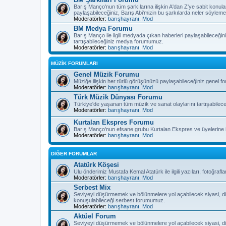
Barış Manço'nun tüm şarkılarına ilişkin A'dan Z'ye sabit konula
paylaşabileceğiniz, Barış Abi'mizin bu şarkılarda neler söyleme
Moderatörler:
barışhayranı
,
Mod
BM Medya Forumu
Barış Manço ile ilgili medyada çıkan haberleri paylaşabileceğiniz
tartışabileceğiniz medya forumumuz.
Moderatörler:
barışhayranı
,
Mod
MÜZİK FORUMLARI
Genel Müzik Forumu
Müziğe ilişkin her türlü görüşünüzü paylaşabileceğiniz genel 
Moderatörler:
barışhayranı
,
Mod
Türk Müzik Dünyası Forumu
Türkiye'de yaşanan tüm müzik ve sanat olaylarını tartışabilec
Moderatörler:
barışhayranı
,
Mod
Kurtalan Ekspres Forumu
Barış Manço'nun efsane grubu Kurtalan Ekspres ve üyelerine il
Moderatörler:
barışhayranı
,
Mod
DİĞER FORUMLAR
Atatürk Köşesi
Ulu önderimiz Mustafa Kemal Atatürk ile ilgili yazıları, fotoğra
Moderatörler:
barışhayranı
,
Mod
Serbest Mix
Seviyeyi düşürmemek ve bölünmelere yol açabilecek siyasi, di
konuşulabileceği serbest forumumuz.
Moderatörler:
barışhayranı
,
Mod
Aktüel Forum
Seviyeyi düşürmemek ve bölünmelere yol açabilecek siyasi, di