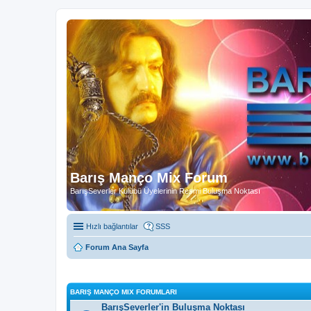
Barış Manço Mix Forum
BarışSeverler Kulübü Üyelerinin Resmi Buluşma Noktası
Hızlı bağlantılar
SSS
Forum Ana Sayfa
BARIŞ MANÇO MIX FORUMLARI
BarışSeverler'in Buluşma Noktası