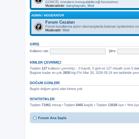
GÜNCEL konuların konuşulabileceği forumumuz.
Moderatörler:
barışhayranı
,
Mod
ADMIN / MODERATOR
Forum Cezaları
Forum kurallarına aykırı davranışlarda bulunan üyelerimize ver
Moderatör:
Mod
GIRIŞ
Kullanıcı adı:
Şifre:
KIMLER ÇEVRIMIÇI
Toplam
127
kullanıcı çevrimiçi :: 0 kayıtlı, 0 gizli ve 127 misafir (son 5 da
Bugüne kadar en çok
2820
kişi Pzt Mar 30, 2026 05:24 am tarihinde çevr
DOĞUM GÜNLERI
Bugün doğum günü olan kimse yok
İSTATISTIKLER
Toplam
71961
mesaj • Toplam
5465
başlık • Toplam
13028
üye • Yeni ü
Forum Ana Sayfa