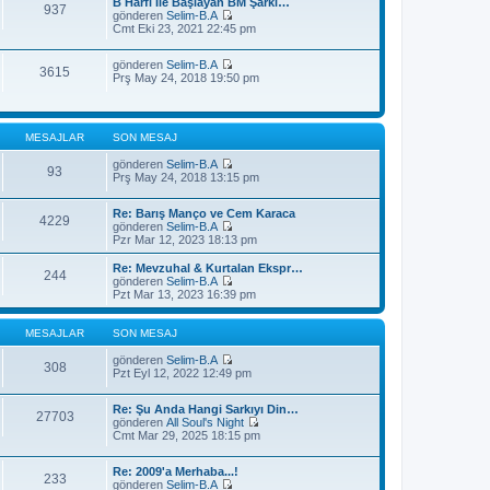
j
B Harfi İle Başlayan BM Şarkı…
t
937
m
ı
gönderen
Selim-B.A
ü
e
S
g
Cmt Eki 23, 2021 22:45 pm
l
s
o
ö
e
a
n
r
j
gönderen
Selim-B.A
m
ü
3615
S
ı
Prş May 24, 2018 19:50 pm
e
n
o
g
s
t
n
ö
a
ü
m
r
j
l
e
ü
ı
e
MESAJLAR
SON MESAJ
s
n
g
a
t
ö
gönderen
Selim-B.A
j
ü
93
r
S
Prş May 24, 2018 13:15 pm
ı
l
ü
o
g
e
n
n
ö
t
Re: Barış Manço ve Cem Karaca
m
4229
r
ü
gönderen
Selim-B.A
e
ü
l
S
Pzr Mar 12, 2023 18:13 pm
s
n
e
o
a
t
n
j
Re: Mevzuhal & Kurtalan Ekspr…
ü
244
m
ı
gönderen
Selim-B.A
l
e
S
g
Pzt Mar 13, 2023 16:39 pm
e
s
o
ö
a
n
r
j
m
ü
MESAJLAR
SON MESAJ
ı
e
n
g
s
t
gönderen
Selim-B.A
308
ö
a
S
ü
Pzt Eyl 12, 2022 12:49 pm
r
j
o
l
ü
ı
n
e
n
Re: Şu Anda Hangi Sarkıyı Din…
g
m
27703
t
gönderen
All Soul's Night
ö
e
S
ü
Cmt Mar 29, 2025 18:15 pm
r
s
o
l
ü
a
n
e
n
j
Re: 2009'a Merhaba...!
m
t
ı
233
gönderen
Selim-B.A
e
ü
g