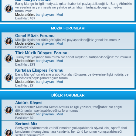
Barış Manço ile ilgili medyada çıkan haberleri paylaşabileceğiniz, Barış Abi'mizin
ve eserlerinin yeni nesile ne şekilde aktarıldığını tartışabileceğiniz medya
forumumuz.
Moderatörler:
barışhayranı
,
Mod
Başlıklar:
437
MÜZİK FORUMLARI
Genel Müzik Forumu
Müziğe ilişkin her türlü görüşünüzü paylaşabileceğiniz genel forumumuz.
Moderatörler:
barışhayranı
,
Mod
Başlıklar:
27
Türk Müzik Dünyası Forumu
Türkiye'de yaşanan tüm müzik ve sanat olaylarını tartışabileceğiniz forumumuz.
Moderatörler:
barışhayranı
,
Mod
Başlıklar:
279
Kurtalan Ekspres Forumu
Barış Manço'nun efsane grubu Kurtalan Ekspres ve üyelerine ilişkin görüş ve
gelişmeleri paylaşabileceğiniz forum.
Moderatörler:
barışhayranı
,
Mod
Başlıklar:
27
DİĞER FORUMLAR
Atatürk Köşesi
Ulu önderimiz Mustafa Kemal Atatürk ile ilgili yazıları, fotoğrafları ve çeşitli
dökümanları paylaşabileceğiniz forumumuz.
Moderatörler:
barışhayranı
,
Mod
Başlıklar:
39
Serbest Mix
Seviyeyi düşürmemek ve bölünmelere yol açabilecek siyasi, dini, spor/futbol
konularının konuşulmaması kaydıyla, her türlü konunun konuşulabileceği
serbest forumumuz.