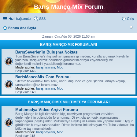
Barış Manço Mix Forum
Hızlı bağlantılar
SSS
Giriş
Forum Ana Sayfa
ra
Zaman: Cmt Ağu 08, 2026 11:53 am
BARIŞ MANÇO MIX FORUMLARI
BarışSeverler'in Buluşma Noktası
Tüm BarışSeverler'in kişisel tartışmalara girmeden, kurallara uymak kaydı ile
yalnızca Barış Abi'miz hakkında görüşlerini ortaya koyabileceği ve
değerlendirmelerini yapabileceği forumumuz.
Moderatörler:
barışhayranı
,
Mod
Başlıklar:
645
BarisMancoMix.Com Forumu
Sitemiz hakkındaki tüm soru, öneri, düşünce ve görüşlerinizi ortaya koyup,
tartışabileceğiniz forumumuz.
Moderatörler:
barışhayranı
,
Mod
Başlıklar:
140
BARIŞ MANÇO MIX MULTIMEDYA FORUMLARI
Multimedya Video Arşivi Forumu
Barış Manço ile ilgili tüm video klip, televizyon programları ve video
derlemelerinin bulunduğu forumumuz. Direkt olarak topik açamazsınız,
yapacağınız paylaşımları Multimedya Paylaşım Forumu'na yapmalısınız. Uygun
görülenler buraya taşınacaktır. Direkt indirme linki olmayan YouTube videoları bu
bölüme taşınmamaktadır.
Moderatörler:
barışhayranı
,
Mod
Başlıklar:
118