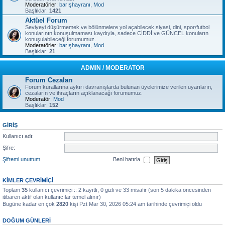
Moderatörler:
barışhayranı
,
Mod
Başlıklar:
1421
Aktüel Forum
Seviyeyi düşürmemek ve bölünmelere yol açabilecek siyasi, dini, spor/futbol
konularının konuşulmaması kaydıyla, sadece CİDDİ ve GÜNCEL konuların
konuşulabileceği forumumuz.
Moderatörler:
barışhayranı
,
Mod
Başlıklar:
21
ADMIN / MODERATOR
Forum Cezaları
Forum kurallarına aykırı davranışlarda bulunan üyelerimize verilen uyarıların,
cezaların ve ihraçların açıklanacağı forumumuz.
Moderatör:
Mod
Başlıklar:
152
GIRIŞ
Kullanıcı adı:
Şifre:
Şifremi unuttum
Beni hatırla
KIMLER ÇEVRIMIÇI
Toplam
35
kullanıcı çevrimiçi :: 2 kayıtlı, 0 gizli ve 33 misafir (son 5 dakika öncesinden
itibaren aktif olan kullanıcılar temel alınır)
Bugüne kadar en çok
2820
kişi Pzt Mar 30, 2026 05:24 am tarihinde çevrimiçi oldu
DOĞUM GÜNLERI