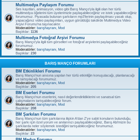
Multimedya Paylaşım Forumu
Ses kayıtları, animasyon, video gibi Barış Manço'yla ilgili olan her türlü
multimedya öğelerini tüm üyelerimizle paylaşabileceğiniz ve istek yapabileceğiniz
forumumuz. Piyasada bulunan şarkıların mp3'lerinin paylaşılması yasak olup,
yapacağınız video paylaşımları, uygun görüldüğü takdirde Multimedya Video
Arşivi Forumu'na taşınacaktır.
Moderatörler:
barışhayranı
,
Mod
Başlıklar:
1136
Multimedya Fotoğraf Arşivi Forumu
Barış Manço'yla ilgili tüm görselleri ve fotoğraf arşivlerini paylaşabileceğiniz
forumumuz.
Moderatörler:
barışhayranı
,
Mod
Başlıklar:
230
BARIŞ MANÇO FORUMLARI
BM Etkinlikleri Forumu
Barış Manço'nun anısına yapılan her türlü etkinliğin konuşulacağı, planlanacağı
ve tartışılacağı forumumuz.
Moderatörler:
barışhayranı
,
Mod
Başlıklar:
205
BM Eserleri Forumu
Barış Manço'nun eserlerini, nasıl değerlendirildiklerini ve sanatsal tüm
çalışmalarını tartışabileceğiniz forum.
Moderatörler:
barışhayranı
,
Mod
Başlıklar:
208
BM Şarkıları Forumu
Barış Manço'nun tüm şarkılarına ilişkin A'dan Z'ye sabit konuların bulunduğu,
her şarkı için özel yorum ve anılarınızı paylaşabileceğiniz, Barış Abi'mizin bu
şarkılarda neler söylemek istediğini tartışabileceğiniz forumumuz.
Moderatörler:
barışhayranı
,
Mod
Başlıklar:
23
BM Medya Forumu