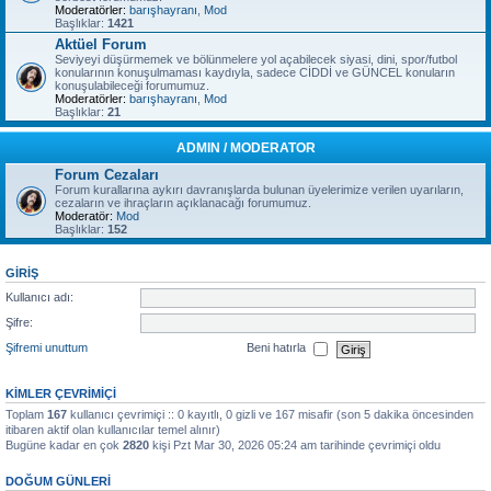
Moderatörler:
barışhayranı
,
Mod
Başlıklar:
1421
Aktüel Forum
Seviyeyi düşürmemek ve bölünmelere yol açabilecek siyasi, dini, spor/futbol
konularının konuşulmaması kaydıyla, sadece CİDDİ ve GÜNCEL konuların
konuşulabileceği forumumuz.
Moderatörler:
barışhayranı
,
Mod
Başlıklar:
21
ADMIN / MODERATOR
Forum Cezaları
Forum kurallarına aykırı davranışlarda bulunan üyelerimize verilen uyarıların,
cezaların ve ihraçların açıklanacağı forumumuz.
Moderatör:
Mod
Başlıklar:
152
GIRIŞ
Kullanıcı adı:
Şifre:
Şifremi unuttum
Beni hatırla
KIMLER ÇEVRIMIÇI
Toplam
167
kullanıcı çevrimiçi :: 0 kayıtlı, 0 gizli ve 167 misafir (son 5 dakika öncesinden
itibaren aktif olan kullanıcılar temel alınır)
Bugüne kadar en çok
2820
kişi Pzt Mar 30, 2026 05:24 am tarihinde çevrimiçi oldu
DOĞUM GÜNLERI