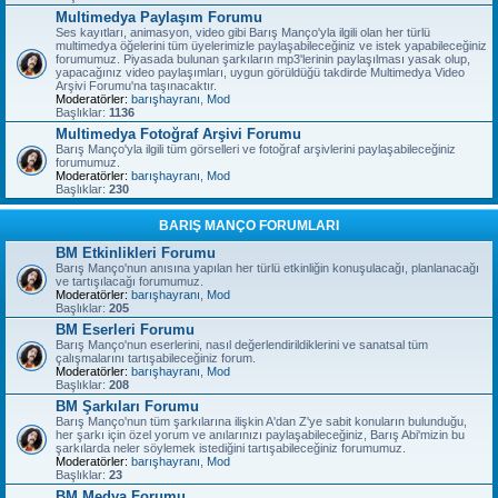
Multimedya Paylaşım Forumu
Ses kayıtları, animasyon, video gibi Barış Manço'yla ilgili olan her türlü
multimedya öğelerini tüm üyelerimizle paylaşabileceğiniz ve istek yapabileceğiniz
forumumuz. Piyasada bulunan şarkıların mp3'lerinin paylaşılması yasak olup,
yapacağınız video paylaşımları, uygun görüldüğü takdirde Multimedya Video
Arşivi Forumu'na taşınacaktır.
Moderatörler:
barışhayranı
,
Mod
Başlıklar:
1136
Multimedya Fotoğraf Arşivi Forumu
Barış Manço'yla ilgili tüm görselleri ve fotoğraf arşivlerini paylaşabileceğiniz
forumumuz.
Moderatörler:
barışhayranı
,
Mod
Başlıklar:
230
BARIŞ MANÇO FORUMLARI
BM Etkinlikleri Forumu
Barış Manço'nun anısına yapılan her türlü etkinliğin konuşulacağı, planlanacağı
ve tartışılacağı forumumuz.
Moderatörler:
barışhayranı
,
Mod
Başlıklar:
205
BM Eserleri Forumu
Barış Manço'nun eserlerini, nasıl değerlendirildiklerini ve sanatsal tüm
çalışmalarını tartışabileceğiniz forum.
Moderatörler:
barışhayranı
,
Mod
Başlıklar:
208
BM Şarkıları Forumu
Barış Manço'nun tüm şarkılarına ilişkin A'dan Z'ye sabit konuların bulunduğu,
her şarkı için özel yorum ve anılarınızı paylaşabileceğiniz, Barış Abi'mizin bu
şarkılarda neler söylemek istediğini tartışabileceğiniz forumumuz.
Moderatörler:
barışhayranı
,
Mod
Başlıklar:
23
BM Medya Forumu