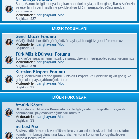
Barış Manço ile ilgili medyada çıkan haberleri paylaşabileceğiniz, Barış Abi'mizin
ve eserlerinin yeni nesile ne şekilde aktarıldığını tartışabileceğiniz medya
forumumuz.
Moderatörler:
barışhayranı
,
Mod
Başlıklar:
437
MÜZİK FORUMLARI
Genel Müzik Forumu
Müziğe ilişkin her türlü görüşünüzü paylaşabileceğiniz genel forumumuz.
Moderatörler:
barışhayranı
,
Mod
Başlıklar:
27
Türk Müzik Dünyası Forumu
Türkiye'de yaşanan tüm müzik ve sanat olaylarını tartışabileceğiniz forumumuz.
Moderatörler:
barışhayranı
,
Mod
Başlıklar:
279
Kurtalan Ekspres Forumu
Barış Manço'nun efsane grubu Kurtalan Ekspres ve üyelerine ilişkin görüş ve
gelişmeleri paylaşabileceğiniz forum.
Moderatörler:
barışhayranı
,
Mod
Başlıklar:
27
DİĞER FORUMLAR
Atatürk Köşesi
Ulu önderimiz Mustafa Kemal Atatürk ile ilgili yazıları, fotoğrafları ve çeşitli
dökümanları paylaşabileceğiniz forumumuz.
Moderatörler:
barışhayranı
,
Mod
Başlıklar:
39
Serbest Mix
Seviyeyi düşürmemek ve bölünmelere yol açabilecek siyasi, dini, spor/futbol
konularının konuşulmaması kaydıyla, her türlü konunun konuşulabileceği
serbest forumumuz.