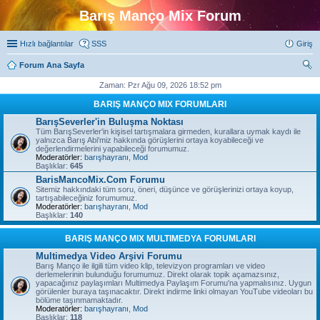
Barış Manço Mix Forum
Hızlı bağlantılar
SSS
Giriş
Forum Ana Sayfa
ra
Zaman: Pzr Ağu 09, 2026 18:52 pm
BARIŞ MANÇO MIX FORUMLARI
BarışSeverler'in Buluşma Noktası
Tüm BarışSeverler'in kişisel tartışmalara girmeden, kurallara uymak kaydı ile
yalnızca Barış Abi'miz hakkında görüşlerini ortaya koyabileceği ve
değerlendirmelerini yapabileceği forumumuz.
Moderatörler:
barışhayranı
,
Mod
Başlıklar:
645
BarisMancoMix.Com Forumu
Sitemiz hakkındaki tüm soru, öneri, düşünce ve görüşlerinizi ortaya koyup,
tartışabileceğiniz forumumuz.
Moderatörler:
barışhayranı
,
Mod
Başlıklar:
140
BARIŞ MANÇO MIX MULTIMEDYA FORUMLARI
Multimedya Video Arşivi Forumu
Barış Manço ile ilgili tüm video klip, televizyon programları ve video
derlemelerinin bulunduğu forumumuz. Direkt olarak topik açamazsınız,
yapacağınız paylaşımları Multimedya Paylaşım Forumu'na yapmalısınız. Uygun
görülenler buraya taşınacaktır. Direkt indirme linki olmayan YouTube videoları bu
bölüme taşınmamaktadır.
Moderatörler:
barışhayranı
,
Mod
Başlıklar:
118