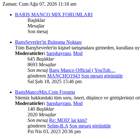
Zaman: Cum Ağu 07, 2026 11:18 am
BARIŞ MANÇO MIX FORUMLARI
Başlıklar
Mesajlar
Son mesaj
BarışSeverler'in Buluşma Noktası
Tüm BarışSeverler'in kişisel tartışmalara girmeden, kurallara 
Moderatörler:
barışhayranı
,
Mod
645
Başlıklar
8693
Mesajlar
Son mesaj
Barış Manço Official ( YouTub…
gönderen
MANCHO1943
Son mesajı görüntüle
Sal Şub 18, 2025 15:46 pm
BarisMancoMix.Com Forumu
Sitemiz hakkındaki tüm soru, öneri, düşünce ve görüşlerinizi o
Moderatörler:
barışhayranı
,
Mod
140
Başlıklar
2020
Mesajlar
Son mesaj
Re: MOD' lar kim?
gönderen
Selim-B.A
Son mesajı görüntüle
Pzt Nis 03, 2023 20:36 pm