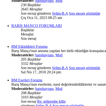
Moderatörler:
barışhayranı
,
Mod
230
Başlıklar
2645
Mesajlar
Son mesaj
gönderen
Selim-B.A
Son mesajı görüntüle
Çrş Oca 11, 2023 08:25 am
BARIŞ MANÇO FORUMLARI
Başlıklar
Mesajlar
Son mesaj
BM Etkinlikleri Forumu
Barış Manço'nun anısına yapılan her türlü etkinliğin konuşulaca
Moderatörler:
barışhayranı
,
Mod
205
Başlıklar
3332
Mesajlar
Son mesaj
gönderen
Selim-B.A
Son mesajı görüntüle
Sal Nis 17, 2018 20:24 pm
BM Eserleri Forumu
Barış Manço'nun eserlerini, nasıl değerlendirildiklerini ve sanat
Moderatörler:
barışhayranı
,
Mod
208
Başlıklar
3103
Mesajlar
Son mesaj
Re: gülpembe klibi
gönderen
Selim-B.A
Son mesajı görüntüle