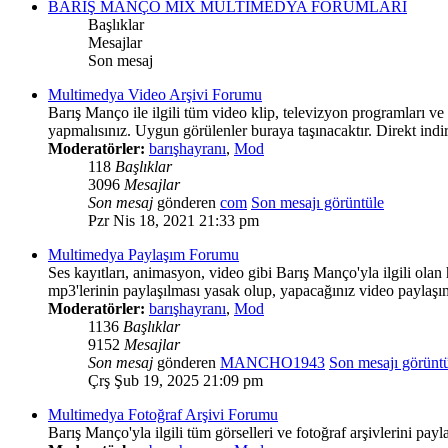
BARIŞ MANÇO MIX MULTIMEDYA FORUMLARI
Başlıklar
Mesajlar
Son mesaj
Multimedya Video Arşivi Forumu
Barış Manço ile ilgili tüm video klip, televizyon programları
yapmalısınız. Uygun görülenler buraya taşınacaktır. Direkt in
Moderatörler:
barışhayranı
,
Mod
118
Başlıklar
3096
Mesajlar
Son mesaj
gönderen
com
Son mesajı görüntüle
Pzr Nis 18, 2021 21:33 pm
Multimedya Paylaşım Forumu
Ses kayıtları, animasyon, video gibi Barış Manço'yla ilgili ola
mp3'lerinin paylaşılması yasak olup, yapacağınız video paylaş
Moderatörler:
barışhayranı
,
Mod
1136
Başlıklar
9152
Mesajlar
Son mesaj
gönderen
MANCHO1943
Son mesajı görünt
Çrş Şub 19, 2025 21:09 pm
Multimedya Fotoğraf Arşivi Forumu
Barış Manço'yla ilgili tüm görselleri ve fotoğraf arşivlerini pa