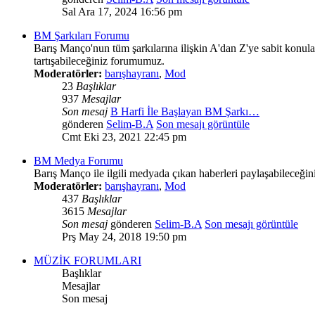
Sal Ara 17, 2024 16:56 pm
BM Şarkıları Forumu
Barış Manço'nun tüm şarkılarına ilişkin A'dan Z'ye sabit konular
tartışabileceğiniz forumumuz.
Moderatörler:
barışhayranı
,
Mod
23
Başlıklar
937
Mesajlar
Son mesaj
B Harfi İle Başlayan BM Şarkı…
gönderen
Selim-B.A
Son mesajı görüntüle
Cmt Eki 23, 2021 22:45 pm
BM Medya Forumu
Barış Manço ile ilgili medyada çıkan haberleri paylaşabileceğini
Moderatörler:
barışhayranı
,
Mod
437
Başlıklar
3615
Mesajlar
Son mesaj
gönderen
Selim-B.A
Son mesajı görüntüle
Prş May 24, 2018 19:50 pm
MÜZİK FORUMLARI
Başlıklar
Mesajlar
Son mesaj