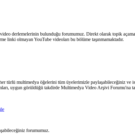
 ve video derlemelerinin bulunduğu forumumuz. Direkt olarak topik aça
dirme linki olmayan YouTube videoları bu bölüme taşınmamaktadır.
n her türlü multimedya öğelerini tüm üyelerimizle paylaşabileceğiniz ve
ımları, uygun görüldüğü takdirde Multimedya Video Arşivi Forumu'na taş
üle
ylaşabileceğiniz forumumuz.