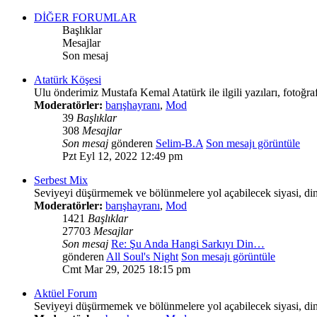
DİĞER FORUMLAR
Başlıklar
Mesajlar
Son mesaj
Atatürk Köşesi
Ulu önderimiz Mustafa Kemal Atatürk ile ilgili yazıları, fotoğr
Moderatörler:
barışhayranı
,
Mod
39
Başlıklar
308
Mesajlar
Son mesaj
gönderen
Selim-B.A
Son mesajı görüntüle
Pzt Eyl 12, 2022 12:49 pm
Serbest Mix
Seviyeyi düşürmemek ve bölünmelere yol açabilecek siyasi, din
Moderatörler:
barışhayranı
,
Mod
1421
Başlıklar
27703
Mesajlar
Son mesaj
Re: Şu Anda Hangi Sarkıyı Din…
gönderen
All Soul's Night
Son mesajı görüntüle
Cmt Mar 29, 2025 18:15 pm
Aktüel Forum
Seviyeyi düşürmemek ve bölünmelere yol açabilecek siyasi, d