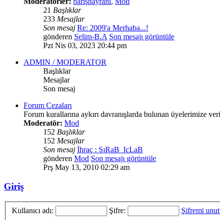
Moderatörler:
barışhayranı
,
Mod
21
Başlıklar
233
Mesajlar
Son mesaj
Re: 2009'a Merhaba...!
gönderen
Selim-B.A
Son mesajı görüntüle
Pzt Nis 03, 2023 20:44 pm
ADMIN / MODERATOR
Başlıklar
Mesajlar
Son mesaj
Forum Cezaları
Forum kurallarına aykırı davranışlarda bulunan üyelerimize veri
Moderatör:
Mod
152
Başlıklar
152
Mesajlar
Son mesaj
İhraç : ŞıRaB_IcLaB
gönderen
Mod
Son mesajı görüntüle
Prş May 13, 2010 02:29 am
Giriş
Kullanıcı adı:
Şifre:
Şifremi unu