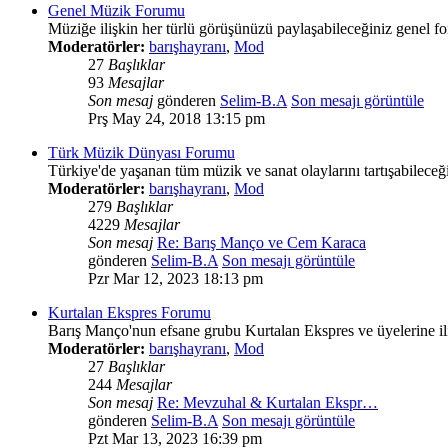
Genel Müzik Forumu
Müziğe ilişkin her türlü görüşünüzü paylaşabileceğiniz genel 
Moderatörler:
barışhayranı
,
Mod
27
Başlıklar
93
Mesajlar
Son mesaj
gönderen
Selim-B.A
Son mesajı görüntüle
Prş May 24, 2018 13:15 pm
Türk Müzik Dünyası Forumu
Türkiye'de yaşanan tüm müzik ve sanat olaylarını tartışabilece
Moderatörler:
barışhayranı
,
Mod
279
Başlıklar
4229
Mesajlar
Son mesaj
Re: Barış Manço ve Cem Karaca
gönderen
Selim-B.A
Son mesajı görüntüle
Pzr Mar 12, 2023 18:13 pm
Kurtalan Ekspres Forumu
Barış Manço'nun efsane grubu Kurtalan Ekspres ve üyelerine ili
Moderatörler:
barışhayranı
,
Mod
27
Başlıklar
244
Mesajlar
Son mesaj
Re: Mevzuhal & Kurtalan Ekspr…
gönderen
Selim-B.A
Son mesajı görüntüle
Pzt Mar 13, 2023 16:39 pm