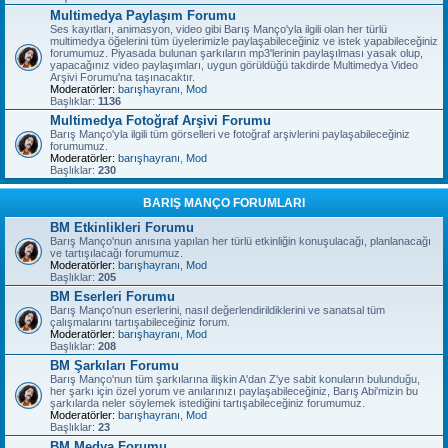
Multimedya Paylaşım Forumu
Ses kayıtları, animasyon, video gibi Barış Manço'yla ilgili olan her türlü
multimedya öğelerini tüm üyelerimizle paylaşabileceğiniz ve istek yapabileceğiniz
forumumuz. Piyasada bulunan şarkıların mp3'lerinin paylaşılması yasak olup,
yapacağınız video paylaşımları, uygun görüldüğü takdirde Multimedya Video
Arşivi Forumu'na taşınacaktır.
Moderatörler:
barışhayranı
,
Mod
Başlıklar:
1136
Multimedya Fotoğraf Arşivi Forumu
Barış Manço'yla ilgili tüm görselleri ve fotoğraf arşivlerini paylaşabileceğiniz
forumumuz.
Moderatörler:
barışhayranı
,
Mod
Başlıklar:
230
BARIŞ MANÇO FORUMLARI
BM Etkinlikleri Forumu
Barış Manço'nun anısına yapılan her türlü etkinliğin konuşulacağı, planlanacağı
ve tartışılacağı forumumuz.
Moderatörler:
barışhayranı
,
Mod
Başlıklar:
205
BM Eserleri Forumu
Barış Manço'nun eserlerini, nasıl değerlendirildiklerini ve sanatsal tüm
çalışmalarını tartışabileceğiniz forum.
Moderatörler:
barışhayranı
,
Mod
Başlıklar:
208
BM Şarkıları Forumu
Barış Manço'nun tüm şarkılarına ilişkin A'dan Z'ye sabit konuların bulunduğu,
her şarkı için özel yorum ve anılarınızı paylaşabileceğiniz, Barış Abi'mizin bu
şarkılarda neler söylemek istediğini tartışabileceğiniz forumumuz.
Moderatörler:
barışhayranı
,
Mod
Başlıklar:
23
BM Medya Forumu