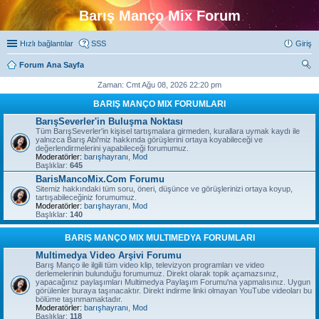
Barış Manço Mix Forum
Hızlı bağlantılar
SSS
Giriş
Forum Ana Sayfa
ra
Zaman: Cmt Ağu 08, 2026 22:20 pm
BARIŞ MANÇO MIX FORUMLARI
BarışSeverler'in Buluşma Noktası
Tüm BarışSeverler'in kişisel tartışmalara girmeden, kurallara uymak kaydı ile
yalnızca Barış Abi'miz hakkında görüşlerini ortaya koyabileceği ve
değerlendirmelerini yapabileceği forumumuz.
Moderatörler:
barışhayranı
,
Mod
Başlıklar:
645
BarisMancoMix.Com Forumu
Sitemiz hakkındaki tüm soru, öneri, düşünce ve görüşlerinizi ortaya koyup,
tartışabileceğiniz forumumuz.
Moderatörler:
barışhayranı
,
Mod
Başlıklar:
140
BARIŞ MANÇO MIX MULTIMEDYA FORUMLARI
Multimedya Video Arşivi Forumu
Barış Manço ile ilgili tüm video klip, televizyon programları ve video
derlemelerinin bulunduğu forumumuz. Direkt olarak topik açamazsınız,
yapacağınız paylaşımları Multimedya Paylaşım Forumu'na yapmalısınız. Uygun
görülenler buraya taşınacaktır. Direkt indirme linki olmayan YouTube videoları bu
bölüme taşınmamaktadır.
Moderatörler:
barışhayranı
,
Mod
Başlıklar:
118