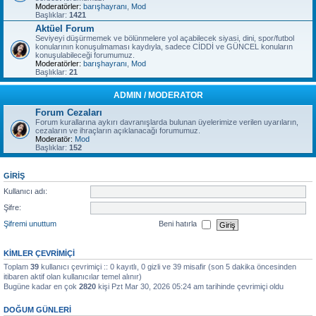
Moderatörler:
barışhayranı
,
Mod
Başlıklar:
1421
Aktüel Forum
Seviyeyi düşürmemek ve bölünmelere yol açabilecek siyasi, dini, spor/futbol
konularının konuşulmaması kaydıyla, sadece CİDDİ ve GÜNCEL konuların
konuşulabileceği forumumuz.
Moderatörler:
barışhayranı
,
Mod
Başlıklar:
21
ADMIN / MODERATOR
Forum Cezaları
Forum kurallarına aykırı davranışlarda bulunan üyelerimize verilen uyarıların,
cezaların ve ihraçların açıklanacağı forumumuz.
Moderatör:
Mod
Başlıklar:
152
GIRIŞ
Kullanıcı adı:
Şifre:
Şifremi unuttum
Beni hatırla
KIMLER ÇEVRIMIÇI
Toplam
39
kullanıcı çevrimiçi :: 0 kayıtlı, 0 gizli ve 39 misafir (son 5 dakika öncesinden
itibaren aktif olan kullanıcılar temel alınır)
Bugüne kadar en çok
2820
kişi Pzt Mar 30, 2026 05:24 am tarihinde çevrimiçi oldu
DOĞUM GÜNLERI