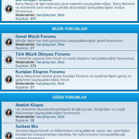
Barış Manço ile ilgili medyada çıkan haberleri paylaşabileceğiniz, Barış Abi'mizin
ve eserlerinin yeni nesile ne şekilde aktarıldığını tartışabileceğiniz medya
forumumuz.
Moderatörler:
barışhayranı
,
Mod
Başlıklar:
437
MÜZİK FORUMLARI
Genel Müzik Forumu
Müziğe ilişkin her türlü görüşünüzü paylaşabileceğiniz genel forumumuz.
Moderatörler:
barışhayranı
,
Mod
Başlıklar:
27
Türk Müzik Dünyası Forumu
Türkiye'de yaşanan tüm müzik ve sanat olaylarını tartışabileceğiniz forumumuz.
Moderatörler:
barışhayranı
,
Mod
Başlıklar:
279
Kurtalan Ekspres Forumu
Barış Manço'nun efsane grubu Kurtalan Ekspres ve üyelerine ilişkin görüş ve
gelişmeleri paylaşabileceğiniz forum.
Moderatörler:
barışhayranı
,
Mod
Başlıklar:
27
DİĞER FORUMLAR
Atatürk Köşesi
Ulu önderimiz Mustafa Kemal Atatürk ile ilgili yazıları, fotoğrafları ve çeşitli
dökümanları paylaşabileceğiniz forumumuz.
Moderatörler:
barışhayranı
,
Mod
Başlıklar:
39
Serbest Mix
Seviyeyi düşürmemek ve bölünmelere yol açabilecek siyasi, dini, spor/futbol
konularının konuşulmaması kaydıyla, her türlü konunun konuşulabileceği
serbest forumumuz.