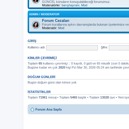
GÜNCEL konuların konuşulabileceği forumumuz.
Moderatörler:
barışhayranı
,
Mod
ADMIN / MODERATOR
Forum Cezaları
Forum kurallarına aykırı davranışlarda bulunan üyelerimize ver
Moderatör:
Mod
GIRIŞ
Kullanıcı adı:
Şifre:
KIMLER ÇEVRIMIÇI
Toplam
65
kullanıcı çevrimiçi :: 0 kayıtlı, 0 gizli ve 65 misafir (son 5 dakik
Bugüne kadar en çok
2820
kişi Pzt Mar 30, 2026 05:24 am tarihinde çevr
DOĞUM GÜNLERI
Bugün doğum günü olan kimse yok
İSTATISTIKLER
Toplam
71961
mesaj • Toplam
5465
başlık • Toplam
13028
üye • Yeni ü
Forum Ana Sayfa