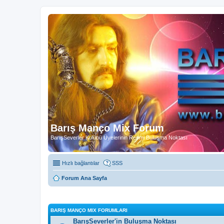
Barış Manço Mix Forum
BarışSeverler Kulübü Üyelerinin Resmi Buluşma Noktası
Hızlı bağlantılar
SSS
Forum Ana Sayfa
BARIŞ MANÇO MIX FORUMLARI
BarışSeverler'in Buluşma Noktası