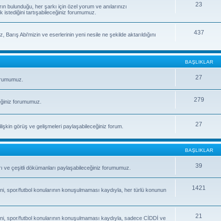
23
rın bulunduğu, her şarkı için özel yorum ve anılarınızı
k istediğini tartışabileceğiniz forumumuz.
437
, Barış Abi'mizin ve eserlerinin yeni nesile ne şekilde aktarıldığını
BAŞLIKLAR
27
forumumuz.
279
eğiniz forumumuz.
27
işkin görüş ve gelişmeleri paylaşabileceğiniz forum.
BAŞLIKLAR
39
fları ve çeşitli dökümanları paylaşabileceğiniz forumumuz.
1421
ni, spor/futbol konularının konuşulmaması kaydıyla, her türlü konunun
21
ni, spor/futbol konularının konuşulmaması kaydıyla, sadece CİDDİ ve