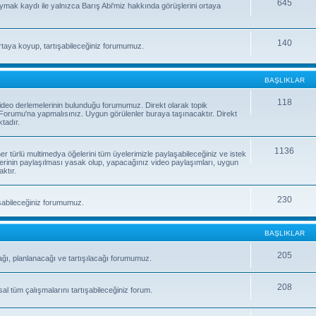
645
uymak kaydı ile yalnızca Barış Abi'miz hakkında görüşlerini ortaya
140
rtaya koyup, tartışabileceğiniz forumumuz.
BAŞLIKLAR
118
e video derlemelerinin bulunduğu forumumuz. Direkt olarak topik
orumu'na yapmalısınız. Uygun görülenler buraya taşınacaktır. Direkt
tadır.
1136
 her türlü multimedya öğelerini tüm üyelerimizle paylaşabileceğiniz ve istek
erinin paylaşılması yasak olup, yapacağınız video paylaşımları, uygun
ktır.
230
laşabileceğiniz forumumuz.
BAŞLIKLAR
205
ağı, planlanacağı ve tartışılacağı forumumuz.
208
sal tüm çalışmalarını tartışabileceğiniz forum.