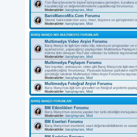
Tüm BarışSeverler'in kişisel tartışmalara girmeden, kurallara 
koyabileceği ve değerlendirmelerini yapabileceği forumumuz.
Moderatörler:
barışhayranı
,
Mod
BarisMancoMix.Com Forumu
Sitemiz hakkındaki tüm soru, öneri, düşünce ve görüşlerinizi o
Moderatörler:
barışhayranı
,
Mod
BARIŞ MANÇO MIX MULTIMEDYA FORUMLARI
Multimedya Video Arşivi Forumu
Barış Manço ile ilgili tüm video klip, televizyon programları v
açamazsınız, yapacağınız paylaşımları Multimedya Paylaşım F
indirme linki olmayan YouTube videoları bu bölüme taşınmamak
Moderatörler:
barışhayranı
,
Mod
Multimedya Paylaşım Forumu
Ses kayıtları, animasyon, video gibi Barış Manço'yla ilgili olan
yapabileceğiniz forumumuz. Piyasada bulunan şarkıların mp3'l
görüldüğü takdirde Multimedya Video Arşivi Forumu'na taşınaca
Moderatörler:
barışhayranı
,
Mod
Multimedya Fotoğraf Arşivi Forumu
Barış Manço'yla ilgili tüm görselleri ve fotoğraf arşivlerini pay
Moderatörler:
barışhayranı
,
Mod
BARIŞ MANÇO FORUMLARI
BM Etkinlikleri Forumu
Barış Manço'nun anısına yapılan her türlü etkinliğin konuşulac
Moderatörler:
barışhayranı
,
Mod
BM Eserleri Forumu
Barış Manço'nun eserlerini, nasıl değerlendirildiklerini ve sanat
Moderatörler:
barışhayranı
,
Mod
BM Şarkıları Forumu