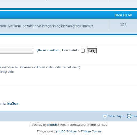
BAŞLIKLAR
152
ilen uyarıların, cezaların ve ihraçların açıklanacağı forumumuz.
Şifremi unuttum
|
Beni hatırla
a öncesinden itibaren aktif olan kullanıcılar temel alınır)
imiçi oldu
yemiz
bigSon
Bize ulaşın
Ta
Powered by
phpBB
® Forum Software © phpBB Limited
Türkçe çeviri:
phpBB Türkiye
&
Türkiye Forum