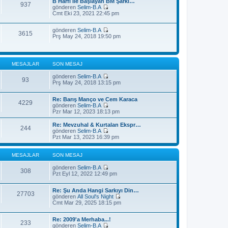
j
B Harfi İle Başlayan BM Şarkı…
t
937
m
ı
gönderen
Selim-B.A
ü
e
S
g
Cmt Eki 23, 2021 22:45 pm
l
s
o
ö
e
a
n
r
j
gönderen
Selim-B.A
m
ü
3615
S
ı
Prş May 24, 2018 19:50 pm
e
n
o
g
s
t
n
ö
a
ü
m
r
j
l
e
ü
ı
e
MESAJLAR
SON MESAJ
s
n
g
a
t
ö
gönderen
Selim-B.A
j
ü
93
r
S
Prş May 24, 2018 13:15 pm
ı
l
ü
o
g
e
n
n
ö
t
Re: Barış Manço ve Cem Karaca
m
4229
r
ü
gönderen
Selim-B.A
e
ü
l
S
Pzr Mar 12, 2023 18:13 pm
s
n
e
o
a
t
n
j
Re: Mevzuhal & Kurtalan Ekspr…
ü
244
m
ı
gönderen
Selim-B.A
l
e
S
g
Pzt Mar 13, 2023 16:39 pm
e
s
o
ö
a
n
r
j
m
ü
MESAJLAR
SON MESAJ
ı
e
n
g
s
t
gönderen
Selim-B.A
308
ö
a
S
ü
Pzt Eyl 12, 2022 12:49 pm
r
j
o
l
ü
ı
n
e
n
Re: Şu Anda Hangi Sarkıyı Din…
g
m
27703
t
gönderen
All Soul's Night
ö
e
S
ü
Cmt Mar 29, 2025 18:15 pm
r
s
o
l
ü
a
n
e
n
j
Re: 2009'a Merhaba...!
m
t
ı
233
gönderen
Selim-B.A
e
ü
g