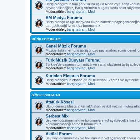
Barış Manço'nun tüm şarkılarına ilişkin A'dan Z'ye sabit konula
paylaşabileceğiniz, Barış Abi'mizin bu şarkılarda neler söyleme
Moderatörler:
barışhayranı
,
Mod
BM Medya Forumu
Barış Manço ile ilgili medyada çıkan haberleri paylaşabileceğiniz
tartışabileceğiniz medya forumumuz.
Moderatörler:
barışhayranı
,
Mod
MÜZİK FORUMLARI
Genel Müzik Forumu
Müziğe ilişkin her türlü görüşünüzü paylaşabileceğiniz genel 
Moderatörler:
barışhayranı
,
Mod
Türk Müzik Dünyası Forumu
Türkiye'de yaşanan tüm müzik ve sanat olaylarını tartışabilec
Moderatörler:
barışhayranı
,
Mod
Kurtalan Ekspres Forumu
Barış Manço'nun efsane grubu Kurtalan Ekspres ve üyelerine il
Moderatörler:
barışhayranı
,
Mod
DİĞER FORUMLAR
Atatürk Köşesi
Ulu önderimiz Mustafa Kemal Atatürk ile ilgili yazıları, fotoğra
Moderatörler:
barışhayranı
,
Mod
Serbest Mix
Seviyeyi düşürmemek ve bölünmelere yol açabilecek siyasi, di
konuşulabileceği serbest forumumuz.
Moderatörler:
barışhayranı
,
Mod
Aktüel Forum
Seviyeyi düşürmemek ve bölünmelere yol açabilecek siyasi, di