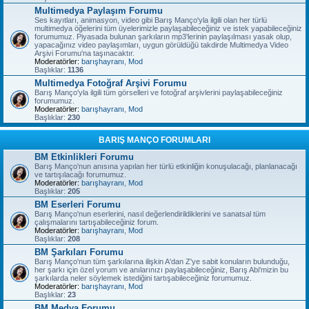
Multimedya Paylaşım Forumu
Ses kayıtları, animasyon, video gibi Barış Manço'yla ilgili olan her türlü
multimedya öğelerini tüm üyelerimizle paylaşabileceğiniz ve istek yapabileceğiniz
forumumuz. Piyasada bulunan şarkıların mp3'lerinin paylaşılması yasak olup,
yapacağınız video paylaşımları, uygun görüldüğü takdirde Multimedya Video
Arşivi Forumu'na taşınacaktır.
Moderatörler:
barışhayranı
,
Mod
Başlıklar:
1136
Multimedya Fotoğraf Arşivi Forumu
Barış Manço'yla ilgili tüm görselleri ve fotoğraf arşivlerini paylaşabileceğiniz
forumumuz.
Moderatörler:
barışhayranı
,
Mod
Başlıklar:
230
BARIŞ MANÇO FORUMLARI
BM Etkinlikleri Forumu
Barış Manço'nun anısına yapılan her türlü etkinliğin konuşulacağı, planlanacağı
ve tartışılacağı forumumuz.
Moderatörler:
barışhayranı
,
Mod
Başlıklar:
205
BM Eserleri Forumu
Barış Manço'nun eserlerini, nasıl değerlendirildiklerini ve sanatsal tüm
çalışmalarını tartışabileceğiniz forum.
Moderatörler:
barışhayranı
,
Mod
Başlıklar:
208
BM Şarkıları Forumu
Barış Manço'nun tüm şarkılarına ilişkin A'dan Z'ye sabit konuların bulunduğu,
her şarkı için özel yorum ve anılarınızı paylaşabileceğiniz, Barış Abi'mizin bu
şarkılarda neler söylemek istediğini tartışabileceğiniz forumumuz.
Moderatörler:
barışhayranı
,
Mod
Başlıklar:
23
BM Medya Forumu