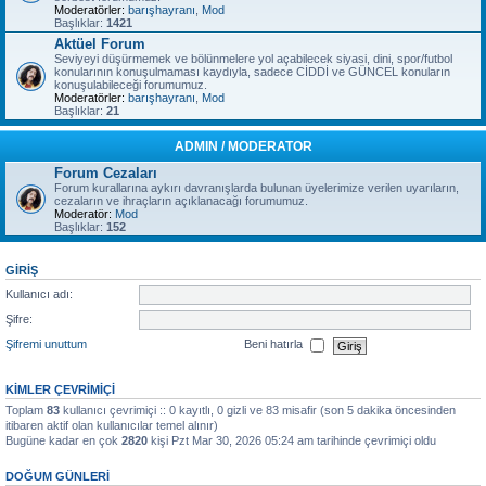
Moderatörler:
barışhayranı
,
Mod
Başlıklar:
1421
Aktüel Forum
Seviyeyi düşürmemek ve bölünmelere yol açabilecek siyasi, dini, spor/futbol
konularının konuşulmaması kaydıyla, sadece CİDDİ ve GÜNCEL konuların
konuşulabileceği forumumuz.
Moderatörler:
barışhayranı
,
Mod
Başlıklar:
21
ADMIN / MODERATOR
Forum Cezaları
Forum kurallarına aykırı davranışlarda bulunan üyelerimize verilen uyarıların,
cezaların ve ihraçların açıklanacağı forumumuz.
Moderatör:
Mod
Başlıklar:
152
GIRIŞ
Kullanıcı adı:
Şifre:
Şifremi unuttum
Beni hatırla
KIMLER ÇEVRIMIÇI
Toplam
83
kullanıcı çevrimiçi :: 0 kayıtlı, 0 gizli ve 83 misafir (son 5 dakika öncesinden
itibaren aktif olan kullanıcılar temel alınır)
Bugüne kadar en çok
2820
kişi Pzt Mar 30, 2026 05:24 am tarihinde çevrimiçi oldu
DOĞUM GÜNLERI