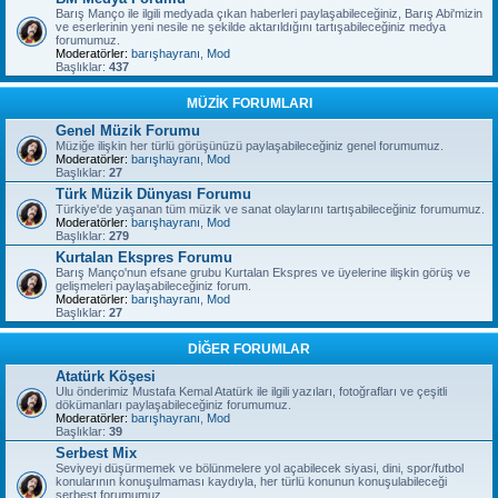
Barış Manço ile ilgili medyada çıkan haberleri paylaşabileceğiniz, Barış Abi'mizin
ve eserlerinin yeni nesile ne şekilde aktarıldığını tartışabileceğiniz medya
forumumuz.
Moderatörler:
barışhayranı
,
Mod
Başlıklar:
437
MÜZİK FORUMLARI
Genel Müzik Forumu
Müziğe ilişkin her türlü görüşünüzü paylaşabileceğiniz genel forumumuz.
Moderatörler:
barışhayranı
,
Mod
Başlıklar:
27
Türk Müzik Dünyası Forumu
Türkiye'de yaşanan tüm müzik ve sanat olaylarını tartışabileceğiniz forumumuz.
Moderatörler:
barışhayranı
,
Mod
Başlıklar:
279
Kurtalan Ekspres Forumu
Barış Manço'nun efsane grubu Kurtalan Ekspres ve üyelerine ilişkin görüş ve
gelişmeleri paylaşabileceğiniz forum.
Moderatörler:
barışhayranı
,
Mod
Başlıklar:
27
DİĞER FORUMLAR
Atatürk Köşesi
Ulu önderimiz Mustafa Kemal Atatürk ile ilgili yazıları, fotoğrafları ve çeşitli
dökümanları paylaşabileceğiniz forumumuz.
Moderatörler:
barışhayranı
,
Mod
Başlıklar:
39
Serbest Mix
Seviyeyi düşürmemek ve bölünmelere yol açabilecek siyasi, dini, spor/futbol
konularının konuşulmaması kaydıyla, her türlü konunun konuşulabileceği
serbest forumumuz.