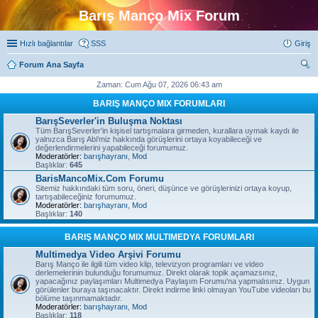
Barış Manço Mix Forum
Hızlı bağlantılar
SSS
Giriş
Forum Ana Sayfa
ra
Zaman: Cum Ağu 07, 2026 06:43 am
BARIŞ MANÇO MIX FORUMLARI
BarışSeverler'in Buluşma Noktası
Tüm BarışSeverler'in kişisel tartışmalara girmeden, kurallara uymak kaydı ile
yalnızca Barış Abi'miz hakkında görüşlerini ortaya koyabileceği ve
değerlendirmelerini yapabileceği forumumuz.
Moderatörler:
barışhayranı
,
Mod
Başlıklar:
645
BarisMancoMix.Com Forumu
Sitemiz hakkındaki tüm soru, öneri, düşünce ve görüşlerinizi ortaya koyup,
tartışabileceğiniz forumumuz.
Moderatörler:
barışhayranı
,
Mod
Başlıklar:
140
BARIŞ MANÇO MIX MULTIMEDYA FORUMLARI
Multimedya Video Arşivi Forumu
Barış Manço ile ilgili tüm video klip, televizyon programları ve video
derlemelerinin bulunduğu forumumuz. Direkt olarak topik açamazsınız,
yapacağınız paylaşımları Multimedya Paylaşım Forumu'na yapmalısınız. Uygun
görülenler buraya taşınacaktır. Direkt indirme linki olmayan YouTube videoları bu
bölüme taşınmamaktadır.
Moderatörler:
barışhayranı
,
Mod
Başlıklar:
118