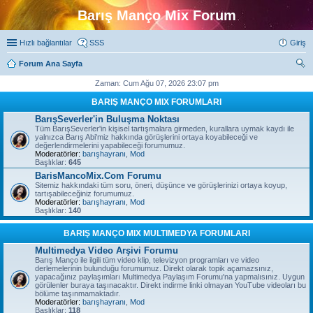
Barış Manço Mix Forum
Hızlı bağlantılar
SSS
Giriş
Forum Ana Sayfa
ra
Zaman: Cum Ağu 07, 2026 23:07 pm
BARIŞ MANÇO MIX FORUMLARI
BarışSeverler'in Buluşma Noktası
Tüm BarışSeverler'in kişisel tartışmalara girmeden, kurallara uymak kaydı ile
yalnızca Barış Abi'miz hakkında görüşlerini ortaya koyabileceği ve
değerlendirmelerini yapabileceği forumumuz.
Moderatörler:
barışhayranı
,
Mod
Başlıklar:
645
BarisMancoMix.Com Forumu
Sitemiz hakkındaki tüm soru, öneri, düşünce ve görüşlerinizi ortaya koyup,
tartışabileceğiniz forumumuz.
Moderatörler:
barışhayranı
,
Mod
Başlıklar:
140
BARIŞ MANÇO MIX MULTIMEDYA FORUMLARI
Multimedya Video Arşivi Forumu
Barış Manço ile ilgili tüm video klip, televizyon programları ve video
derlemelerinin bulunduğu forumumuz. Direkt olarak topik açamazsınız,
yapacağınız paylaşımları Multimedya Paylaşım Forumu'na yapmalısınız. Uygun
görülenler buraya taşınacaktır. Direkt indirme linki olmayan YouTube videoları bu
bölüme taşınmamaktadır.
Moderatörler:
barışhayranı
,
Mod
Başlıklar:
118