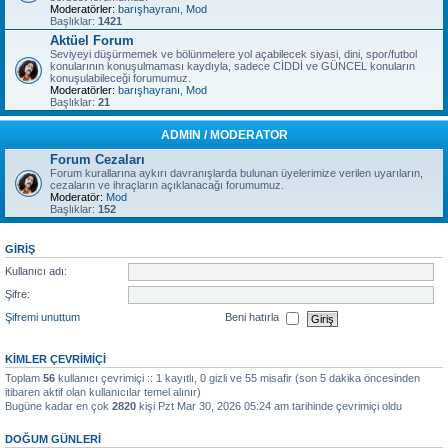
Moderatörler:
barışhayranı
,
Mod
Başlıklar:
1421
Aktüel Forum
Seviyeyi düşürmemek ve bölünmelere yol açabilecek siyasi, dini, spor/futbol
konularının konuşulmaması kaydıyla, sadece CİDDİ ve GÜNCEL konuların
konuşulabileceği forumumuz.
Moderatörler:
barışhayranı
,
Mod
Başlıklar:
21
ADMIN / MODERATOR
Forum Cezaları
Forum kurallarına aykırı davranışlarda bulunan üyelerimize verilen uyarıların,
cezaların ve ihraçların açıklanacağı forumumuz.
Moderatör:
Mod
Başlıklar:
152
GIRIŞ
Kullanıcı adı:
Şifre:
Şifremi unuttum
Beni hatırla
KIMLER ÇEVRIMIÇI
Toplam
56
kullanıcı çevrimiçi :: 1 kayıtlı, 0 gizli ve 55 misafir (son 5 dakika öncesinden
itibaren aktif olan kullanıcılar temel alınır)
Bugüne kadar en çok
2820
kişi Pzt Mar 30, 2026 05:24 am tarihinde çevrimiçi oldu
DOĞUM GÜNLERI