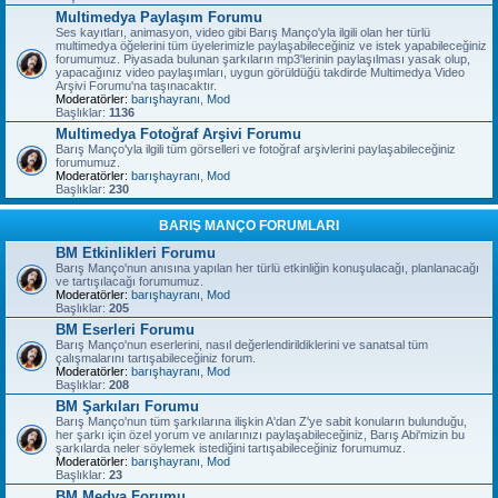
Multimedya Paylaşım Forumu
Ses kayıtları, animasyon, video gibi Barış Manço'yla ilgili olan her türlü
multimedya öğelerini tüm üyelerimizle paylaşabileceğiniz ve istek yapabileceğiniz
forumumuz. Piyasada bulunan şarkıların mp3'lerinin paylaşılması yasak olup,
yapacağınız video paylaşımları, uygun görüldüğü takdirde Multimedya Video
Arşivi Forumu'na taşınacaktır.
Moderatörler:
barışhayranı
,
Mod
Başlıklar:
1136
Multimedya Fotoğraf Arşivi Forumu
Barış Manço'yla ilgili tüm görselleri ve fotoğraf arşivlerini paylaşabileceğiniz
forumumuz.
Moderatörler:
barışhayranı
,
Mod
Başlıklar:
230
BARIŞ MANÇO FORUMLARI
BM Etkinlikleri Forumu
Barış Manço'nun anısına yapılan her türlü etkinliğin konuşulacağı, planlanacağı
ve tartışılacağı forumumuz.
Moderatörler:
barışhayranı
,
Mod
Başlıklar:
205
BM Eserleri Forumu
Barış Manço'nun eserlerini, nasıl değerlendirildiklerini ve sanatsal tüm
çalışmalarını tartışabileceğiniz forum.
Moderatörler:
barışhayranı
,
Mod
Başlıklar:
208
BM Şarkıları Forumu
Barış Manço'nun tüm şarkılarına ilişkin A'dan Z'ye sabit konuların bulunduğu,
her şarkı için özel yorum ve anılarınızı paylaşabileceğiniz, Barış Abi'mizin bu
şarkılarda neler söylemek istediğini tartışabileceğiniz forumumuz.
Moderatörler:
barışhayranı
,
Mod
Başlıklar:
23
BM Medya Forumu