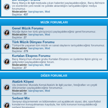
Barış Manço ile ilgili medyada çıkan haberleri paylaşabileceğiniz, Barış Abi'mizin
ve eserlerinin yeni nesile ne şekilde aktarıldığını tartışabileceğiniz medya
forumumuz.
Moderatörler:
barışhayranı
,
Mod
Başlıklar:
437
MÜZİK FORUMLARI
Genel Müzik Forumu
Müziğe ilişkin her türlü görüşünüzü paylaşabileceğiniz genel forumumuz.
Moderatörler:
barışhayranı
,
Mod
Başlıklar:
27
Türk Müzik Dünyası Forumu
Türkiye'de yaşanan tüm müzik ve sanat olaylarını tartışabileceğiniz forumumuz.
Moderatörler:
barışhayranı
,
Mod
Başlıklar:
279
Kurtalan Ekspres Forumu
Barış Manço'nun efsane grubu Kurtalan Ekspres ve üyelerine ilişkin görüş ve
gelişmeleri paylaşabileceğiniz forum.
Moderatörler:
barışhayranı
,
Mod
Başlıklar:
27
DİĞER FORUMLAR
Atatürk Köşesi
Ulu önderimiz Mustafa Kemal Atatürk ile ilgili yazıları, fotoğrafları ve çeşitli
dökümanları paylaşabileceğiniz forumumuz.
Moderatörler:
barışhayranı
,
Mod
Başlıklar:
39
Serbest Mix
Seviyeyi düşürmemek ve bölünmelere yol açabilecek siyasi, dini, spor/futbol
konularının konuşulmaması kaydıyla, her türlü konunun konuşulabileceği
serbest forumumuz.