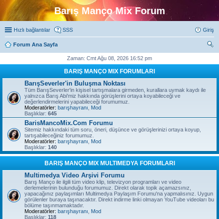
Barış Manço Mix Forum
Hızlı bağlantılar
SSS
Giriş
Forum Ana Sayfa
ra
Zaman: Cmt Ağu 08, 2026 16:52 pm
BARIŞ MANÇO MIX FORUMLARI
BarışSeverler'in Buluşma Noktası
Tüm BarışSeverler'in kişisel tartışmalara girmeden, kurallara uymak kaydı ile
yalnızca Barış Abi'miz hakkında görüşlerini ortaya koyabileceği ve
değerlendirmelerini yapabileceği forumumuz.
Moderatörler:
barışhayranı
,
Mod
Başlıklar:
645
BarisMancoMix.Com Forumu
Sitemiz hakkındaki tüm soru, öneri, düşünce ve görüşlerinizi ortaya koyup,
tartışabileceğiniz forumumuz.
Moderatörler:
barışhayranı
,
Mod
Başlıklar:
140
BARIŞ MANÇO MIX MULTIMEDYA FORUMLARI
Multimedya Video Arşivi Forumu
Barış Manço ile ilgili tüm video klip, televizyon programları ve video
derlemelerinin bulunduğu forumumuz. Direkt olarak topik açamazsınız,
yapacağınız paylaşımları Multimedya Paylaşım Forumu'na yapmalısınız. Uygun
görülenler buraya taşınacaktır. Direkt indirme linki olmayan YouTube videoları bu
bölüme taşınmamaktadır.
Moderatörler:
barışhayranı
,
Mod
Başlıklar:
118