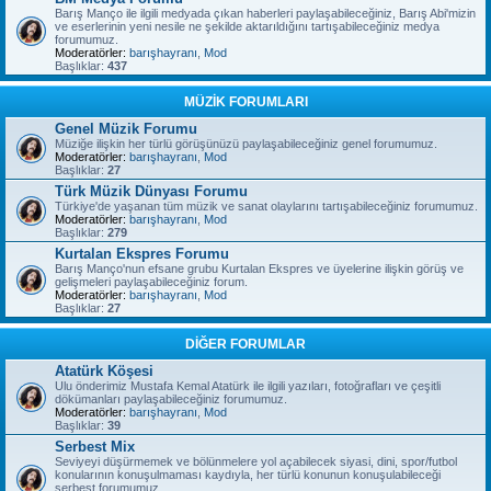
Barış Manço ile ilgili medyada çıkan haberleri paylaşabileceğiniz, Barış Abi'mizin
ve eserlerinin yeni nesile ne şekilde aktarıldığını tartışabileceğiniz medya
forumumuz.
Moderatörler:
barışhayranı
,
Mod
Başlıklar:
437
MÜZİK FORUMLARI
Genel Müzik Forumu
Müziğe ilişkin her türlü görüşünüzü paylaşabileceğiniz genel forumumuz.
Moderatörler:
barışhayranı
,
Mod
Başlıklar:
27
Türk Müzik Dünyası Forumu
Türkiye'de yaşanan tüm müzik ve sanat olaylarını tartışabileceğiniz forumumuz.
Moderatörler:
barışhayranı
,
Mod
Başlıklar:
279
Kurtalan Ekspres Forumu
Barış Manço'nun efsane grubu Kurtalan Ekspres ve üyelerine ilişkin görüş ve
gelişmeleri paylaşabileceğiniz forum.
Moderatörler:
barışhayranı
,
Mod
Başlıklar:
27
DİĞER FORUMLAR
Atatürk Köşesi
Ulu önderimiz Mustafa Kemal Atatürk ile ilgili yazıları, fotoğrafları ve çeşitli
dökümanları paylaşabileceğiniz forumumuz.
Moderatörler:
barışhayranı
,
Mod
Başlıklar:
39
Serbest Mix
Seviyeyi düşürmemek ve bölünmelere yol açabilecek siyasi, dini, spor/futbol
konularının konuşulmaması kaydıyla, her türlü konunun konuşulabileceği
serbest forumumuz.