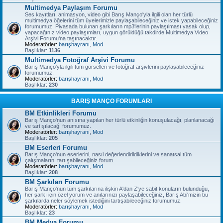
Multimedya Paylaşım Forumu
Ses kayıtları, animasyon, video gibi Barış Manço'yla ilgili olan her türlü
multimedya öğelerini tüm üyelerimizle paylaşabileceğiniz ve istek yapabileceğiniz
forumumuz. Piyasada bulunan şarkıların mp3'lerinin paylaşılması yasak olup,
yapacağınız video paylaşımları, uygun görüldüğü takdirde Multimedya Video
Arşivi Forumu'na taşınacaktır.
Moderatörler:
barışhayranı
,
Mod
Başlıklar:
1136
Multimedya Fotoğraf Arşivi Forumu
Barış Manço'yla ilgili tüm görselleri ve fotoğraf arşivlerini paylaşabileceğiniz
forumumuz.
Moderatörler:
barışhayranı
,
Mod
Başlıklar:
230
BARIŞ MANÇO FORUMLARI
BM Etkinlikleri Forumu
Barış Manço'nun anısına yapılan her türlü etkinliğin konuşulacağı, planlanacağı
ve tartışılacağı forumumuz.
Moderatörler:
barışhayranı
,
Mod
Başlıklar:
205
BM Eserleri Forumu
Barış Manço'nun eserlerini, nasıl değerlendirildiklerini ve sanatsal tüm
çalışmalarını tartışabileceğiniz forum.
Moderatörler:
barışhayranı
,
Mod
Başlıklar:
208
BM Şarkıları Forumu
Barış Manço'nun tüm şarkılarına ilişkin A'dan Z'ye sabit konuların bulunduğu,
her şarkı için özel yorum ve anılarınızı paylaşabileceğiniz, Barış Abi'mizin bu
şarkılarda neler söylemek istediğini tartışabileceğiniz forumumuz.
Moderatörler:
barışhayranı
,
Mod
Başlıklar:
23
BM Medya Forumu