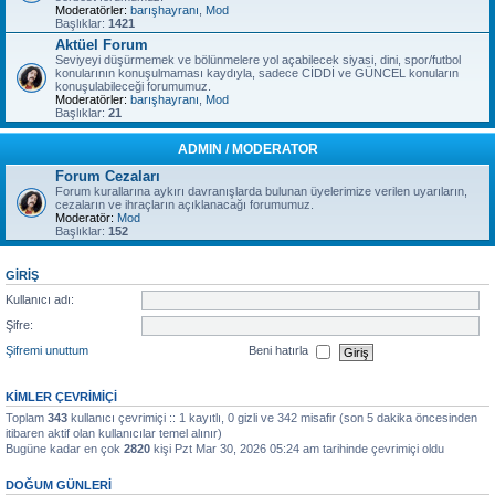
Moderatörler:
barışhayranı
,
Mod
Başlıklar:
1421
Aktüel Forum
Seviyeyi düşürmemek ve bölünmelere yol açabilecek siyasi, dini, spor/futbol
konularının konuşulmaması kaydıyla, sadece CİDDİ ve GÜNCEL konuların
konuşulabileceği forumumuz.
Moderatörler:
barışhayranı
,
Mod
Başlıklar:
21
ADMIN / MODERATOR
Forum Cezaları
Forum kurallarına aykırı davranışlarda bulunan üyelerimize verilen uyarıların,
cezaların ve ihraçların açıklanacağı forumumuz.
Moderatör:
Mod
Başlıklar:
152
GIRIŞ
Kullanıcı adı:
Şifre:
Şifremi unuttum
Beni hatırla
KIMLER ÇEVRIMIÇI
Toplam
343
kullanıcı çevrimiçi :: 1 kayıtlı, 0 gizli ve 342 misafir (son 5 dakika öncesinden
itibaren aktif olan kullanıcılar temel alınır)
Bugüne kadar en çok
2820
kişi Pzt Mar 30, 2026 05:24 am tarihinde çevrimiçi oldu
DOĞUM GÜNLERI