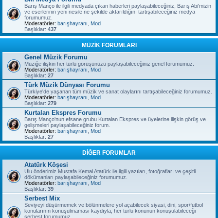
Barış Manço ile ilgili medyada çıkan haberleri paylaşabileceğiniz, Barış Abi'mizin
ve eserlerinin yeni nesile ne şekilde aktarıldığını tartışabileceğiniz medya
forumumuz.
Moderatörler:
barışhayranı
,
Mod
Başlıklar:
437
MÜZİK FORUMLARI
Genel Müzik Forumu
Müziğe ilişkin her türlü görüşünüzü paylaşabileceğiniz genel forumumuz.
Moderatörler:
barışhayranı
,
Mod
Başlıklar:
27
Türk Müzik Dünyası Forumu
Türkiye'de yaşanan tüm müzik ve sanat olaylarını tartışabileceğiniz forumumuz.
Moderatörler:
barışhayranı
,
Mod
Başlıklar:
279
Kurtalan Ekspres Forumu
Barış Manço'nun efsane grubu Kurtalan Ekspres ve üyelerine ilişkin görüş ve
gelişmeleri paylaşabileceğiniz forum.
Moderatörler:
barışhayranı
,
Mod
Başlıklar:
27
DİĞER FORUMLAR
Atatürk Köşesi
Ulu önderimiz Mustafa Kemal Atatürk ile ilgili yazıları, fotoğrafları ve çeşitli
dökümanları paylaşabileceğiniz forumumuz.
Moderatörler:
barışhayranı
,
Mod
Başlıklar:
39
Serbest Mix
Seviyeyi düşürmemek ve bölünmelere yol açabilecek siyasi, dini, spor/futbol
konularının konuşulmaması kaydıyla, her türlü konunun konuşulabileceği
serbest forumumuz.