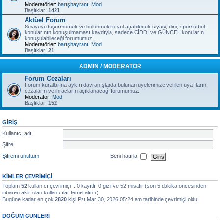
Moderatörler:
barışhayranı
,
Mod
Başlıklar:
1421
Aktüel Forum
Seviyeyi düşürmemek ve bölünmelere yol açabilecek siyasi, dini, spor/futbol
konularının konuşulmaması kaydıyla, sadece CİDDİ ve GÜNCEL konuların
konuşulabileceği forumumuz.
Moderatörler:
barışhayranı
,
Mod
Başlıklar:
21
ADMIN / MODERATOR
Forum Cezaları
Forum kurallarına aykırı davranışlarda bulunan üyelerimize verilen uyarıların,
cezaların ve ihraçların açıklanacağı forumumuz.
Moderatör:
Mod
Başlıklar:
152
GIRIŞ
Kullanıcı adı:
Şifre:
Şifremi unuttum
Beni hatırla
KIMLER ÇEVRIMIÇI
Toplam
52
kullanıcı çevrimiçi :: 0 kayıtlı, 0 gizli ve 52 misafir (son 5 dakika öncesinden
itibaren aktif olan kullanıcılar temel alınır)
Bugüne kadar en çok
2820
kişi Pzt Mar 30, 2026 05:24 am tarihinde çevrimiçi oldu
DOĞUM GÜNLERI