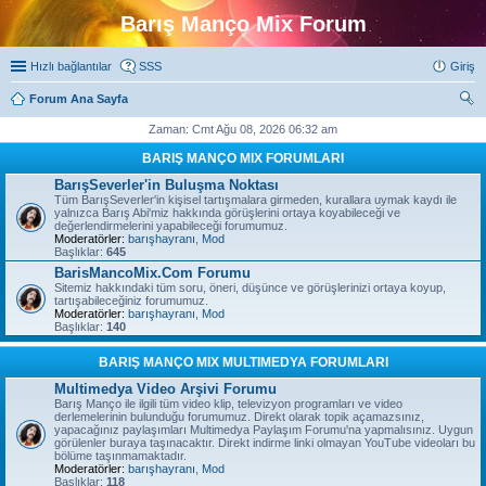
Barış Manço Mix Forum
Hızlı bağlantılar
SSS
Giriş
Forum Ana Sayfa
ra
Zaman: Cmt Ağu 08, 2026 06:32 am
BARIŞ MANÇO MIX FORUMLARI
BarışSeverler'in Buluşma Noktası
Tüm BarışSeverler'in kişisel tartışmalara girmeden, kurallara uymak kaydı ile
yalnızca Barış Abi'miz hakkında görüşlerini ortaya koyabileceği ve
değerlendirmelerini yapabileceği forumumuz.
Moderatörler:
barışhayranı
,
Mod
Başlıklar:
645
BarisMancoMix.Com Forumu
Sitemiz hakkındaki tüm soru, öneri, düşünce ve görüşlerinizi ortaya koyup,
tartışabileceğiniz forumumuz.
Moderatörler:
barışhayranı
,
Mod
Başlıklar:
140
BARIŞ MANÇO MIX MULTIMEDYA FORUMLARI
Multimedya Video Arşivi Forumu
Barış Manço ile ilgili tüm video klip, televizyon programları ve video
derlemelerinin bulunduğu forumumuz. Direkt olarak topik açamazsınız,
yapacağınız paylaşımları Multimedya Paylaşım Forumu'na yapmalısınız. Uygun
görülenler buraya taşınacaktır. Direkt indirme linki olmayan YouTube videoları bu
bölüme taşınmamaktadır.
Moderatörler:
barışhayranı
,
Mod
Başlıklar:
118