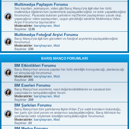
Multimedya Paylaşım Forumu
Ses kayıtları, animasyon, video gibi Barış Manço'yla ilgili olan her türlü
multimedya öğelerini tüm üyelerimizle paylaşabileceğiniz ve istek yapabileceğiniz
forumumuz. Piyasada bulunan şarkıların mp3'lerinin paylaşılması yasak olup,
yapacağınız video paylaşımları, uygun görüldüğü takdirde Multimedya Video
Arşivi Forumu'na taşınacaktır.
Moderatörler:
barışhayranı
,
Mod
Başlıklar:
1136
Multimedya Fotoğraf Arşivi Forumu
Barış Manço'yla ilgili tüm görselleri ve fotoğraf arşivlerini paylaşabileceğiniz
forumumuz.
Moderatörler:
barışhayranı
,
Mod
Başlıklar:
230
BARIŞ MANÇO FORUMLARI
BM Etkinlikleri Forumu
Barış Manço'nun anısına yapılan her türlü etkinliğin konuşulacağı, planlanacağı
ve tartışılacağı forumumuz.
Moderatörler:
barışhayranı
,
Mod
Başlıklar:
205
BM Eserleri Forumu
Barış Manço'nun eserlerini, nasıl değerlendirildiklerini ve sanatsal tüm
çalışmalarını tartışabileceğiniz forum.
Moderatörler:
barışhayranı
,
Mod
Başlıklar:
208
BM Şarkıları Forumu
Barış Manço'nun tüm şarkılarına ilişkin A'dan Z'ye sabit konuların bulunduğu,
her şarkı için özel yorum ve anılarınızı paylaşabileceğiniz, Barış Abi'mizin bu
şarkılarda neler söylemek istediğini tartışabileceğiniz forumumuz.
Moderatörler:
barışhayranı
,
Mod
Başlıklar:
23
BM Medya Forumu