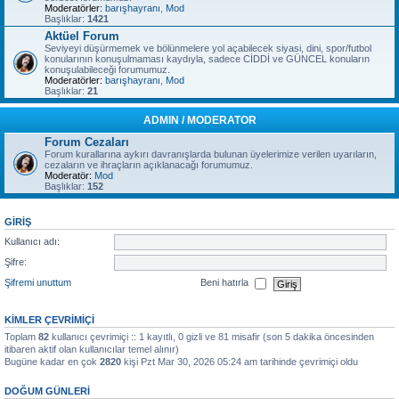
Moderatörler:
barışhayranı
,
Mod
Başlıklar:
1421
Aktüel Forum
Seviyeyi düşürmemek ve bölünmelere yol açabilecek siyasi, dini, spor/futbol
konularının konuşulmaması kaydıyla, sadece CİDDİ ve GÜNCEL konuların
konuşulabileceği forumumuz.
Moderatörler:
barışhayranı
,
Mod
Başlıklar:
21
ADMIN / MODERATOR
Forum Cezaları
Forum kurallarına aykırı davranışlarda bulunan üyelerimize verilen uyarıların,
cezaların ve ihraçların açıklanacağı forumumuz.
Moderatör:
Mod
Başlıklar:
152
GIRIŞ
Kullanıcı adı:
Şifre:
Şifremi unuttum
Beni hatırla
KIMLER ÇEVRIMIÇI
Toplam
82
kullanıcı çevrimiçi :: 1 kayıtlı, 0 gizli ve 81 misafir (son 5 dakika öncesinden
itibaren aktif olan kullanıcılar temel alınır)
Bugüne kadar en çok
2820
kişi Pzt Mar 30, 2026 05:24 am tarihinde çevrimiçi oldu
DOĞUM GÜNLERI