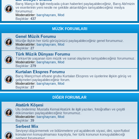
Barış Manço ile ilgili medyada çıkan haberleri paylaşabileceğiniz, Barış Abi'mizin
ve eserlerinin yeni nesile ne şekilde aktarıldığını tartışabileceğiniz medya
forumumuz.
Moderatörler:
barışhayranı
,
Mod
Başlıklar:
437
MÜZİK FORUMLARI
Genel Müzik Forumu
Müziğe ilişkin her türlü görüşünüzü paylaşabileceğiniz genel forumumuz.
Moderatörler:
barışhayranı
,
Mod
Başlıklar:
27
Türk Müzik Dünyası Forumu
Türkiye'de yaşanan tüm müzik ve sanat olaylarını tartışabileceğiniz forumumuz.
Moderatörler:
barışhayranı
,
Mod
Başlıklar:
279
Kurtalan Ekspres Forumu
Barış Manço'nun efsane grubu Kurtalan Ekspres ve üyelerine ilişkin görüş ve
gelişmeleri paylaşabileceğiniz forum.
Moderatörler:
barışhayranı
,
Mod
Başlıklar:
27
DİĞER FORUMLAR
Atatürk Köşesi
Ulu önderimiz Mustafa Kemal Atatürk ile ilgili yazıları, fotoğrafları ve çeşitli
dökümanları paylaşabileceğiniz forumumuz.
Moderatörler:
barışhayranı
,
Mod
Başlıklar:
39
Serbest Mix
Seviyeyi düşürmemek ve bölünmelere yol açabilecek siyasi, dini, spor/futbol
konularının konuşulmaması kaydıyla, her türlü konunun konuşulabileceği
serbest forumumuz.