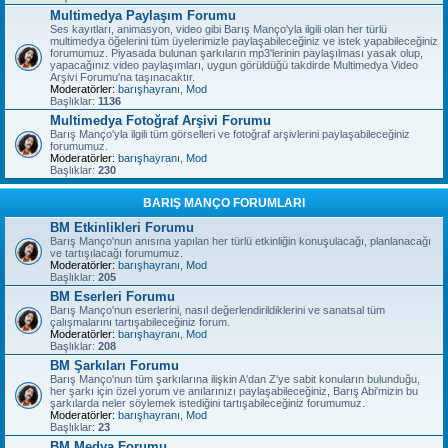
Multimedya Paylaşım Forumu
Ses kayıtları, animasyon, video gibi Barış Manço'yla ilgili olan her türlü
multimedya öğelerini tüm üyelerimizle paylaşabileceğiniz ve istek yapabileceğiniz
forumumuz. Piyasada bulunan şarkıların mp3'lerinin paylaşılması yasak olup,
yapacağınız video paylaşımları, uygun görüldüğü takdirde Multimedya Video
Arşivi Forumu'na taşınacaktır.
Moderatörler:
barışhayranı
,
Mod
Başlıklar:
1136
Multimedya Fotoğraf Arşivi Forumu
Barış Manço'yla ilgili tüm görselleri ve fotoğraf arşivlerini paylaşabileceğiniz
forumumuz.
Moderatörler:
barışhayranı
,
Mod
Başlıklar:
230
BARIŞ MANÇO FORUMLARI
BM Etkinlikleri Forumu
Barış Manço'nun anısına yapılan her türlü etkinliğin konuşulacağı, planlanacağı
ve tartışılacağı forumumuz.
Moderatörler:
barışhayranı
,
Mod
Başlıklar:
205
BM Eserleri Forumu
Barış Manço'nun eserlerini, nasıl değerlendirildiklerini ve sanatsal tüm
çalışmalarını tartışabileceğiniz forum.
Moderatörler:
barışhayranı
,
Mod
Başlıklar:
208
BM Şarkıları Forumu
Barış Manço'nun tüm şarkılarına ilişkin A'dan Z'ye sabit konuların bulunduğu,
her şarkı için özel yorum ve anılarınızı paylaşabileceğiniz, Barış Abi'mizin bu
şarkılarda neler söylemek istediğini tartışabileceğiniz forumumuz.
Moderatörler:
barışhayranı
,
Mod
Başlıklar:
23
BM Medya Forumu