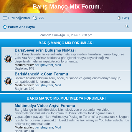
Barış Manço Mix Forum
Hızlı bağlantılar
SSS
Giriş
Forum Ana Sayfa
ra
Zaman: Cum Ağu 07, 2026 18:20 pm
BARIŞ MANÇO MIX FORUMLARI
BarışSeverler'in Buluşma Noktası
Tüm BarışSeverler'in kişisel tartışmalara girmeden, kurallara uymak kaydı ile
yalnızca Barış Abi'miz hakkında görüşlerini ortaya koyabileceği ve
değerlendirmelerini yapabileceği forumumuz.
Moderatörler:
barışhayranı
,
Mod
Başlıklar:
645
BarisMancoMix.Com Forumu
Sitemiz hakkındaki tüm soru, öneri, düşünce ve görüşlerinizi ortaya koyup,
tartışabileceğiniz forumumuz.
Moderatörler:
barışhayranı
,
Mod
Başlıklar:
140
BARIŞ MANÇO MIX MULTIMEDYA FORUMLARI
Multimedya Video Arşivi Forumu
Barış Manço ile ilgili tüm video klip, televizyon programları ve video
derlemelerinin bulunduğu forumumuz. Direkt olarak topik açamazsınız,
yapacağınız paylaşımları Multimedya Paylaşım Forumu'na yapmalısınız. Uygun
görülenler buraya taşınacaktır. Direkt indirme linki olmayan YouTube videoları bu
bölüme taşınmamaktadır.
Moderatörler:
barışhayranı
,
Mod
Başlıklar:
118