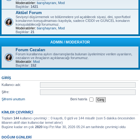
Moderatörler:
barışhayranı
,
Mod
Başlıklar:
1421
Aktüel Forum
Seviyeyi düşürmemek ve bölünmelere yol açabilecek siyasi, dini, spor/futbol
konularının konuşulmaması kaydıyla, sadece CİDDİ ve GÜNCEL konuların
konuşulabileceği forumumuz.
Moderatörler:
barışhayranı
,
Mod
Başlıklar:
21
ADMIN / MODERATOR
Forum Cezaları
Forum kurallarına aykırı davranışlarda bulunan üyelerimize verilen uyarıların,
cezaların ve ihraçların açıklanacağı forumumuz.
Moderatör:
Mod
Başlıklar:
152
GIRIŞ
Kullanıcı adı:
Şifre:
Şifremi unuttum
Beni hatırla
KIMLER ÇEVRIMIÇI
Toplam
144
kullanıcı çevrimiçi :: 0 kayıtlı, 0 gizli ve 144 misafir (son 5 dakika öncesinden
itibaren aktif olan kullanıcılar temel alınır)
Bugüne kadar en çok
2820
kişi Pzt Mar 30, 2026 05:24 am tarihinde çevrimiçi oldu
DOĞUM GÜNLERI