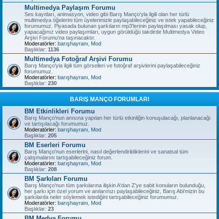
Multimedya Paylaşım Forumu
Ses kayıtları, animasyon, video gibi Barış Manço'yla ilgili olan her türlü
multimedya öğelerini tüm üyelerimizle paylaşabileceğiniz ve istek yapabileceğiniz
forumumuz. Piyasada bulunan şarkıların mp3'lerinin paylaşılması yasak olup,
yapacağınız video paylaşımları, uygun görüldüğü takdirde Multimedya Video
Arşivi Forumu'na taşınacaktır.
Moderatörler:
barışhayranı
,
Mod
Başlıklar:
1136
Multimedya Fotoğraf Arşivi Forumu
Barış Manço'yla ilgili tüm görselleri ve fotoğraf arşivlerini paylaşabileceğiniz
forumumuz.
Moderatörler:
barışhayranı
,
Mod
Başlıklar:
230
BARIŞ MANÇO FORUMLARI
BM Etkinlikleri Forumu
Barış Manço'nun anısına yapılan her türlü etkinliğin konuşulacağı, planlanacağı
ve tartışılacağı forumumuz.
Moderatörler:
barışhayranı
,
Mod
Başlıklar:
205
BM Eserleri Forumu
Barış Manço'nun eserlerini, nasıl değerlendirildiklerini ve sanatsal tüm
çalışmalarını tartışabileceğiniz forum.
Moderatörler:
barışhayranı
,
Mod
Başlıklar:
208
BM Şarkıları Forumu
Barış Manço'nun tüm şarkılarına ilişkin A'dan Z'ye sabit konuların bulunduğu,
her şarkı için özel yorum ve anılarınızı paylaşabileceğiniz, Barış Abi'mizin bu
şarkılarda neler söylemek istediğini tartışabileceğiniz forumumuz.
Moderatörler:
barışhayranı
,
Mod
Başlıklar:
23
BM Medya Forumu