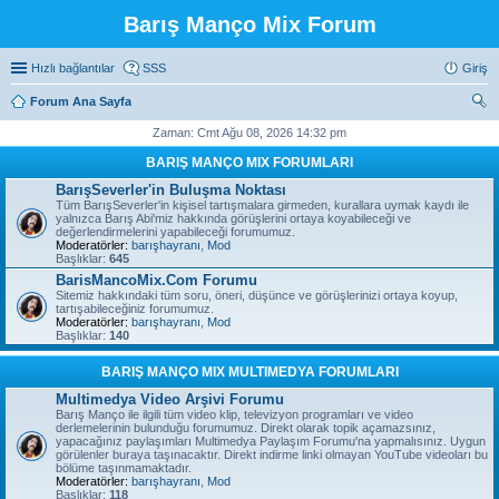
Barış Manço Mix Forum
Hızlı bağlantılar
SSS
Giriş
Forum Ana Sayfa
ra
Zaman: Cmt Ağu 08, 2026 14:32 pm
BARIŞ MANÇO MIX FORUMLARI
BarışSeverler'in Buluşma Noktası
Tüm BarışSeverler'in kişisel tartışmalara girmeden, kurallara uymak kaydı ile
yalnızca Barış Abi'miz hakkında görüşlerini ortaya koyabileceği ve
değerlendirmelerini yapabileceği forumumuz.
Moderatörler:
barışhayranı
,
Mod
Başlıklar:
645
BarisMancoMix.Com Forumu
Sitemiz hakkındaki tüm soru, öneri, düşünce ve görüşlerinizi ortaya koyup,
tartışabileceğiniz forumumuz.
Moderatörler:
barışhayranı
,
Mod
Başlıklar:
140
BARIŞ MANÇO MIX MULTIMEDYA FORUMLARI
Multimedya Video Arşivi Forumu
Barış Manço ile ilgili tüm video klip, televizyon programları ve video
derlemelerinin bulunduğu forumumuz. Direkt olarak topik açamazsınız,
yapacağınız paylaşımları Multimedya Paylaşım Forumu'na yapmalısınız. Uygun
görülenler buraya taşınacaktır. Direkt indirme linki olmayan YouTube videoları bu
bölüme taşınmamaktadır.
Moderatörler:
barışhayranı
,
Mod
Başlıklar:
118