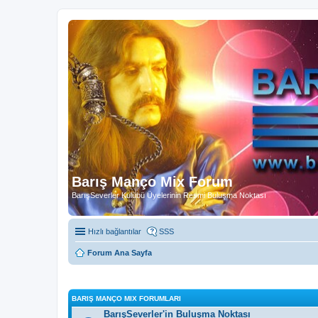
Barış Manço Mix Forum
BarışSeverler Kulübü Üyelerinin Resmi Buluşma Noktası
Hızlı bağlantılar
SSS
Forum Ana Sayfa
BARIŞ MANÇO MIX FORUMLARI
BarışSeverler'in Buluşma Noktası