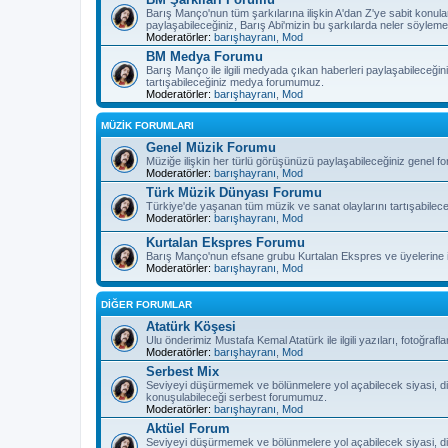
Barış Manço'nun tüm şarkılarına ilişkin A'dan Z'ye sabit konula
paylaşabileceğiniz, Barış Abi'mizin bu şarkılarda neler söyleme
Moderatörler:
barışhayranı
,
Mod
BM Medya Forumu
Barış Manço ile ilgili medyada çıkan haberleri paylaşabileceğiniz
tartışabileceğiniz medya forumumuz.
Moderatörler:
barışhayranı
,
Mod
MÜZİK FORUMLARI
Genel Müzik Forumu
Müziğe ilişkin her türlü görüşünüzü paylaşabileceğiniz genel 
Moderatörler:
barışhayranı
,
Mod
Türk Müzik Dünyası Forumu
Türkiye'de yaşanan tüm müzik ve sanat olaylarını tartışabilec
Moderatörler:
barışhayranı
,
Mod
Kurtalan Ekspres Forumu
Barış Manço'nun efsane grubu Kurtalan Ekspres ve üyelerine il
Moderatörler:
barışhayranı
,
Mod
DİĞER FORUMLAR
Atatürk Köşesi
Ulu önderimiz Mustafa Kemal Atatürk ile ilgili yazıları, fotoğra
Moderatörler:
barışhayranı
,
Mod
Serbest Mix
Seviyeyi düşürmemek ve bölünmelere yol açabilecek siyasi, di
konuşulabileceği serbest forumumuz.
Moderatörler:
barışhayranı
,
Mod
Aktüel Forum
Seviyeyi düşürmemek ve bölünmelere yol açabilecek siyasi, di