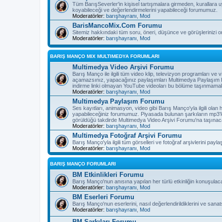
Tüm BarışSeverler'in kişisel tartışmalara girmeden, kurallara 
koyabileceği ve değerlendirmelerini yapabileceği forumumuz.
Moderatörler:
barışhayranı
,
Mod
BarisMancoMix.Com Forumu
Sitemiz hakkındaki tüm soru, öneri, düşünce ve görüşlerinizi o
Moderatörler:
barışhayranı
,
Mod
BARIŞ MANÇO MIX MULTIMEDYA FORUMLARI
Multimedya Video Arşivi Forumu
Barış Manço ile ilgili tüm video klip, televizyon programları v
açamazsınız, yapacağınız paylaşımları Multimedya Paylaşım F
indirme linki olmayan YouTube videoları bu bölüme taşınmamak
Moderatörler:
barışhayranı
,
Mod
Multimedya Paylaşım Forumu
Ses kayıtları, animasyon, video gibi Barış Manço'yla ilgili olan
yapabileceğiniz forumumuz. Piyasada bulunan şarkıların mp3'l
görüldüğü takdirde Multimedya Video Arşivi Forumu'na taşınaca
Moderatörler:
barışhayranı
,
Mod
Multimedya Fotoğraf Arşivi Forumu
Barış Manço'yla ilgili tüm görselleri ve fotoğraf arşivlerini pay
Moderatörler:
barışhayranı
,
Mod
BARIŞ MANÇO FORUMLARI
BM Etkinlikleri Forumu
Barış Manço'nun anısına yapılan her türlü etkinliğin konuşulac
Moderatörler:
barışhayranı
,
Mod
BM Eserleri Forumu
Barış Manço'nun eserlerini, nasıl değerlendirildiklerini ve sanat
Moderatörler:
barışhayranı
,
Mod
BM Şarkıları Forumu