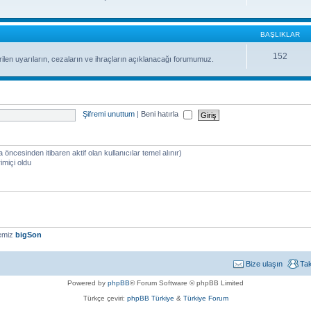
BAŞLIKLAR
152
ilen uyarıların, cezaların ve ihraçların açıklanacağı forumumuz.
Şifremi unuttum
|
Beni hatırla
a öncesinden itibaren aktif olan kullanıcılar temel alınır)
imiçi oldu
yemiz
bigSon
Bize ulaşın
Ta
Powered by
phpBB
® Forum Software © phpBB Limited
Türkçe çeviri:
phpBB Türkiye
&
Türkiye Forum