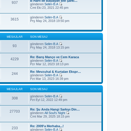
j
B Harfi İle Başlayan BM Şarkı…
t
937
m
ı
gönderen
Selim-B.A
ü
e
S
g
Cmt Eki 23, 2021 22:45 pm
l
s
o
ö
e
a
n
r
j
gönderen
Selim-B.A
m
ü
3615
S
ı
Prş May 24, 2018 19:50 pm
e
n
o
g
s
t
n
ö
a
ü
m
r
j
l
e
ü
ı
e
MESAJLAR
SON MESAJ
s
n
g
a
t
ö
gönderen
Selim-B.A
j
ü
93
r
S
Prş May 24, 2018 13:15 pm
ı
l
ü
o
g
e
n
n
ö
t
Re: Barış Manço ve Cem Karaca
m
4229
r
ü
gönderen
Selim-B.A
e
ü
l
S
Pzr Mar 12, 2023 18:13 pm
s
n
e
o
a
t
n
j
Re: Mevzuhal & Kurtalan Ekspr…
ü
244
m
ı
gönderen
Selim-B.A
l
e
S
g
Pzt Mar 13, 2023 16:39 pm
e
s
o
ö
a
n
r
j
m
ü
MESAJLAR
SON MESAJ
ı
e
n
g
s
t
gönderen
Selim-B.A
308
ö
a
S
ü
Pzt Eyl 12, 2022 12:49 pm
r
j
o
l
ü
ı
n
e
n
Re: Şu Anda Hangi Sarkıyı Din…
g
m
27703
t
gönderen
All Soul's Night
ö
e
S
ü
Cmt Mar 29, 2025 18:15 pm
r
s
o
l
ü
a
n
e
n
j
Re: 2009'a Merhaba...!
m
t
ı
233
gönderen
Selim-B.A
e
ü
g