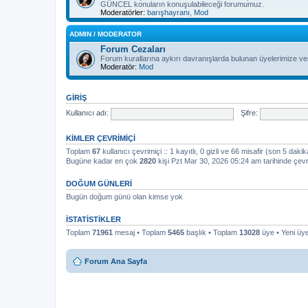
GÜNCEL konuların konuşulabileceği forumumuz.
Moderatörler:
barışhayranı
,
Mod
ADMIN / MODERATOR
Forum Cezaları
Forum kurallarına aykırı davranışlarda bulunan üyelerimize ver
Moderatör:
Mod
GIRIŞ
Kullanıcı adı:
Şifre:
KIMLER ÇEVRIMIÇI
Toplam
67
kullanıcı çevrimiçi :: 1 kayıtlı, 0 gizli ve 66 misafir (son 5 dakik
Bugüne kadar en çok
2820
kişi Pzt Mar 30, 2026 05:24 am tarihinde çevr
DOĞUM GÜNLERI
Bugün doğum günü olan kimse yok
İSTATISTIKLER
Toplam
71961
mesaj • Toplam
5465
başlık • Toplam
13028
üye • Yeni ü
Forum Ana Sayfa