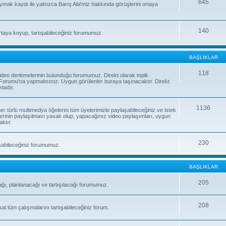
645
uymak kaydı ile yalnızca Barış Abi'miz hakkında görüşlerini ortaya
140
rtaya koyup, tartışabileceğiniz forumumuz.
BAŞLIKLAR
118
e video derlemelerinin bulunduğu forumumuz. Direkt olarak topik
orumu'na yapmalısınız. Uygun görülenler buraya taşınacaktır. Direkt
tadır.
1136
 her türlü multimedya öğelerini tüm üyelerimizle paylaşabileceğiniz ve istek
erinin paylaşılması yasak olup, yapacağınız video paylaşımları, uygun
ktır.
230
laşabileceğiniz forumumuz.
BAŞLIKLAR
205
ağı, planlanacağı ve tartışılacağı forumumuz.
208
sal tüm çalışmalarını tartışabileceğiniz forum.