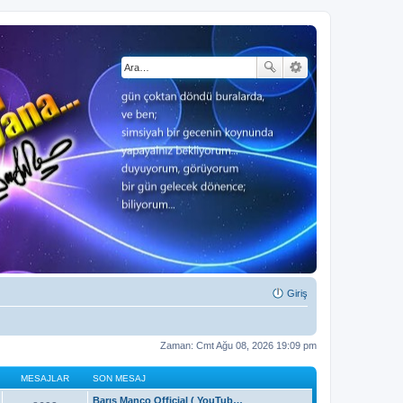
Giriş
Zaman: Cmt Ağu 08, 2026 19:09 pm
MESAJLAR
SON MESAJ
Barış Manço Official ( YouTub…