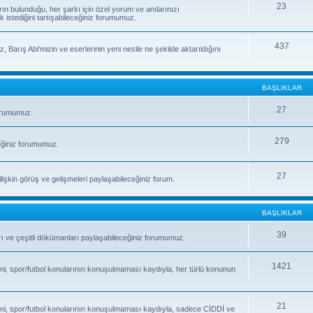
23
rın bulunduğu, her şarkı için özel yorum ve anılarınızı
k istediğini tartışabileceğiniz forumumuz.
437
, Barış Abi'mizin ve eserlerinin yeni nesile ne şekilde aktarıldığını
BAŞLIKLAR
27
forumumuz.
279
eğiniz forumumuz.
27
işkin görüş ve gelişmeleri paylaşabileceğiniz forum.
BAŞLIKLAR
39
fları ve çeşitli dökümanları paylaşabileceğiniz forumumuz.
1421
ni, spor/futbol konularının konuşulmaması kaydıyla, her türlü konunun
21
ni, spor/futbol konularının konuşulmaması kaydıyla, sadece CİDDİ ve