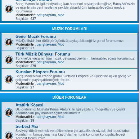
Barış Manço ile ilgili medyada çıkan haberleri paylaşabileceğiniz, Barış Abi'mizin
ve eserlerinin yeni nesile ne şekilde aktarıldığını tartışabileceğiniz medya
forumumuz.
Moderatörler:
barışhayranı
,
Mod
Başlıklar:
437
MÜZİK FORUMLARI
Genel Müzik Forumu
Müziğe ilişkin her türlü görüşünüzü paylaşabileceğiniz genel forumumuz.
Moderatörler:
barışhayranı
,
Mod
Başlıklar:
27
Türk Müzik Dünyası Forumu
Türkiye'de yaşanan tüm müzik ve sanat olaylarını tartışabileceğiniz forumumuz.
Moderatörler:
barışhayranı
,
Mod
Başlıklar:
279
Kurtalan Ekspres Forumu
Barış Manço'nun efsane grubu Kurtalan Ekspres ve üyelerine ilişkin görüş ve
gelişmeleri paylaşabileceğiniz forum.
Moderatörler:
barışhayranı
,
Mod
Başlıklar:
27
DİĞER FORUMLAR
Atatürk Köşesi
Ulu önderimiz Mustafa Kemal Atatürk ile ilgili yazıları, fotoğrafları ve çeşitli
dökümanları paylaşabileceğiniz forumumuz.
Moderatörler:
barışhayranı
,
Mod
Başlıklar:
39
Serbest Mix
Seviyeyi düşürmemek ve bölünmelere yol açabilecek siyasi, dini, spor/futbol
konularının konuşulmaması kaydıyla, her türlü konunun konuşulabileceği
serbest forumumuz.