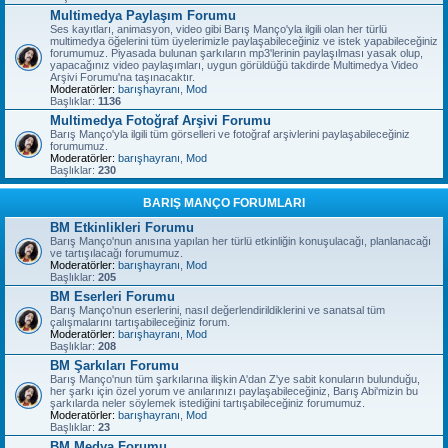
Multimedya Paylaşım Forumu
Ses kayıtları, animasyon, video gibi Barış Manço'yla ilgili olan her türlü
multimedya öğelerini tüm üyelerimizle paylaşabileceğiniz ve istek yapabileceğiniz
forumumuz. Piyasada bulunan şarkıların mp3'lerinin paylaşılması yasak olup,
yapacağınız video paylaşımları, uygun görüldüğü takdirde Multimedya Video
Arşivi Forumu'na taşınacaktır.
Moderatörler:
barışhayranı
,
Mod
Başlıklar:
1136
Multimedya Fotoğraf Arşivi Forumu
Barış Manço'yla ilgili tüm görselleri ve fotoğraf arşivlerini paylaşabileceğiniz
forumumuz.
Moderatörler:
barışhayranı
,
Mod
Başlıklar:
230
BARIŞ MANÇO FORUMLARI
BM Etkinlikleri Forumu
Barış Manço'nun anısına yapılan her türlü etkinliğin konuşulacağı, planlanacağı
ve tartışılacağı forumumuz.
Moderatörler:
barışhayranı
,
Mod
Başlıklar:
205
BM Eserleri Forumu
Barış Manço'nun eserlerini, nasıl değerlendirildiklerini ve sanatsal tüm
çalışmalarını tartışabileceğiniz forum.
Moderatörler:
barışhayranı
,
Mod
Başlıklar:
208
BM Şarkıları Forumu
Barış Manço'nun tüm şarkılarına ilişkin A'dan Z'ye sabit konuların bulunduğu,
her şarkı için özel yorum ve anılarınızı paylaşabileceğiniz, Barış Abi'mizin bu
şarkılarda neler söylemek istediğini tartışabileceğiniz forumumuz.
Moderatörler:
barışhayranı
,
Mod
Başlıklar:
23
BM Medya Forumu