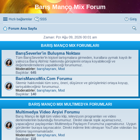
Barış Manço Mix Forum
Hızlı bağlantılar
SSS
Giriş
Forum Ana Sayfa
ra
Zaman: Pzr Ağu 09, 2026 00:01 am
BARIŞ MANÇO MIX FORUMLARI
BarışSeverler'in Buluşma Noktası
Tüm BarışSeverler'in kişisel tartışmalara girmeden, kurallara uymak kaydı ile
yalnızca Barış Abi'miz hakkında görüşlerini ortaya koyabileceği ve
değerlendirmelerini yapabileceği forumumuz.
Moderatörler:
barışhayranı
,
Mod
Başlıklar:
645
BarisMancoMix.Com Forumu
Sitemiz hakkındaki tüm soru, öneri, düşünce ve görüşlerinizi ortaya koyup,
tartışabileceğiniz forumumuz.
Moderatörler:
barışhayranı
,
Mod
Başlıklar:
140
BARIŞ MANÇO MIX MULTIMEDYA FORUMLARI
Multimedya Video Arşivi Forumu
Barış Manço ile ilgili tüm video klip, televizyon programları ve video
derlemelerinin bulunduğu forumumuz. Direkt olarak topik açamazsınız,
yapacağınız paylaşımları Multimedya Paylaşım Forumu'na yapmalısınız. Uygun
görülenler buraya taşınacaktır. Direkt indirme linki olmayan YouTube videoları bu
bölüme taşınmamaktadır.
Moderatörler:
barışhayranı
,
Mod
Başlıklar:
118