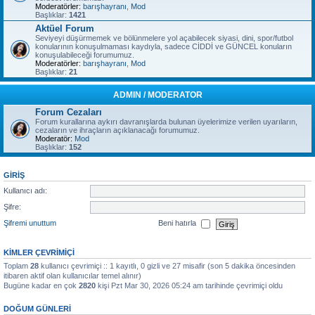
Moderatörler:
barışhayranı
,
Mod
Başlıklar:
1421
Aktüel Forum
Seviyeyi düşürmemek ve bölünmelere yol açabilecek siyasi, dini, spor/futbol
konularının konuşulmaması kaydıyla, sadece CİDDİ ve GÜNCEL konuların
konuşulabileceği forumumuz.
Moderatörler:
barışhayranı
,
Mod
Başlıklar:
21
ADMIN / MODERATOR
Forum Cezaları
Forum kurallarına aykırı davranışlarda bulunan üyelerimize verilen uyarıların,
cezaların ve ihraçların açıklanacağı forumumuz.
Moderatör:
Mod
Başlıklar:
152
GIRIŞ
Kullanıcı adı:
Şifre:
Şifremi unuttum
Beni hatırla
KIMLER ÇEVRIMIÇI
Toplam
28
kullanıcı çevrimiçi :: 1 kayıtlı, 0 gizli ve 27 misafir (son 5 dakika öncesinden
itibaren aktif olan kullanıcılar temel alınır)
Bugüne kadar en çok
2820
kişi Pzt Mar 30, 2026 05:24 am tarihinde çevrimiçi oldu
DOĞUM GÜNLERI