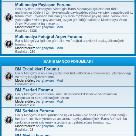
Multimedya Paylaşım Forumu
Ses kayıtları, animasyon, video gibi Barış Manço'yla ilgili olan her türlü
multimedya öğelerini tüm üyelerimizle paylaşabileceğiniz ve istek yapabileceğiniz
forumumuz. Piyasada bulunan şarkıların mp3'lerinin paylaşılması yasak olup,
yapacağınız video paylaşımları, uygun görüldüğü takdirde Multimedya Video
Arşivi Forumu'na taşınacaktır.
Moderatörler:
barışhayranı
,
Mod
Başlıklar:
1136
Multimedya Fotoğraf Arşivi Forumu
Barış Manço'yla ilgili tüm görselleri ve fotoğraf arşivlerini paylaşabileceğiniz
forumumuz.
Moderatörler:
barışhayranı
,
Mod
Başlıklar:
230
BARIŞ MANÇO FORUMLARI
BM Etkinlikleri Forumu
Barış Manço'nun anısına yapılan her türlü etkinliğin konuşulacağı, planlanacağı
ve tartışılacağı forumumuz.
Moderatörler:
barışhayranı
,
Mod
Başlıklar:
205
BM Eserleri Forumu
Barış Manço'nun eserlerini, nasıl değerlendirildiklerini ve sanatsal tüm
çalışmalarını tartışabileceğiniz forum.
Moderatörler:
barışhayranı
,
Mod
Başlıklar:
208
BM Şarkıları Forumu
Barış Manço'nun tüm şarkılarına ilişkin A'dan Z'ye sabit konuların bulunduğu,
her şarkı için özel yorum ve anılarınızı paylaşabileceğiniz, Barış Abi'mizin bu
şarkılarda neler söylemek istediğini tartışabileceğiniz forumumuz.
Moderatörler:
barışhayranı
,
Mod
Başlıklar:
23
BM Medya Forumu