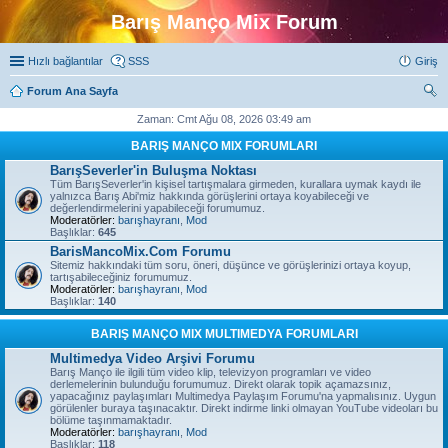
Barış Manço Mix Forum
Hızlı bağlantılar
SSS
Giriş
Forum Ana Sayfa
ra
Zaman: Cmt Ağu 08, 2026 03:49 am
BARIŞ MANÇO MIX FORUMLARI
BarışSeverler'in Buluşma Noktası
Tüm BarışSeverler'in kişisel tartışmalara girmeden, kurallara uymak kaydı ile
yalnızca Barış Abi'miz hakkında görüşlerini ortaya koyabileceği ve
değerlendirmelerini yapabileceği forumumuz.
Moderatörler:
barışhayranı
,
Mod
Başlıklar:
645
BarisMancoMix.Com Forumu
Sitemiz hakkındaki tüm soru, öneri, düşünce ve görüşlerinizi ortaya koyup,
tartışabileceğiniz forumumuz.
Moderatörler:
barışhayranı
,
Mod
Başlıklar:
140
BARIŞ MANÇO MIX MULTIMEDYA FORUMLARI
Multimedya Video Arşivi Forumu
Barış Manço ile ilgili tüm video klip, televizyon programları ve video
derlemelerinin bulunduğu forumumuz. Direkt olarak topik açamazsınız,
yapacağınız paylaşımları Multimedya Paylaşım Forumu'na yapmalısınız. Uygun
görülenler buraya taşınacaktır. Direkt indirme linki olmayan YouTube videoları bu
bölüme taşınmamaktadır.
Moderatörler:
barışhayranı
,
Mod
Başlıklar:
118