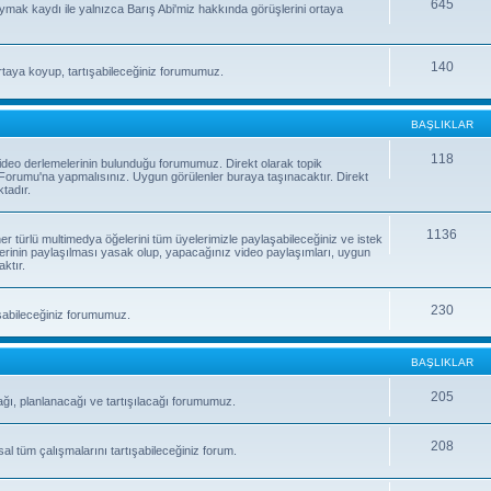
645
uymak kaydı ile yalnızca Barış Abi'miz hakkında görüşlerini ortaya
140
rtaya koyup, tartışabileceğiniz forumumuz.
BAŞLIKLAR
118
e video derlemelerinin bulunduğu forumumuz. Direkt olarak topik
orumu'na yapmalısınız. Uygun görülenler buraya taşınacaktır. Direkt
tadır.
1136
 her türlü multimedya öğelerini tüm üyelerimizle paylaşabileceğiniz ve istek
erinin paylaşılması yasak olup, yapacağınız video paylaşımları, uygun
ktır.
230
laşabileceğiniz forumumuz.
BAŞLIKLAR
205
ağı, planlanacağı ve tartışılacağı forumumuz.
208
sal tüm çalışmalarını tartışabileceğiniz forum.