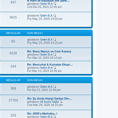
j
B Harfi İle Başlayan BM Şarkı…
t
937
m
ı
gönderen
Selim-B.A
ü
e
S
g
Cmt Eki 23, 2021 22:45 pm
l
s
o
ö
e
a
n
r
j
gönderen
Selim-B.A
m
ü
3615
S
ı
Prş May 24, 2018 19:50 pm
e
n
o
g
s
t
n
ö
a
ü
m
r
j
l
e
ü
ı
e
MESAJLAR
SON MESAJ
s
n
g
a
t
ö
gönderen
Selim-B.A
j
ü
93
r
S
Prş May 24, 2018 13:15 pm
ı
l
ü
o
g
e
n
n
ö
t
Re: Barış Manço ve Cem Karaca
m
4229
r
ü
gönderen
Selim-B.A
e
ü
l
S
Pzr Mar 12, 2023 18:13 pm
s
n
e
o
a
t
n
j
Re: Mevzuhal & Kurtalan Ekspr…
ü
244
m
ı
gönderen
Selim-B.A
l
e
S
g
Pzt Mar 13, 2023 16:39 pm
e
s
o
ö
a
n
r
j
m
ü
MESAJLAR
SON MESAJ
ı
e
n
g
s
t
gönderen
Selim-B.A
308
ö
a
S
ü
Pzt Eyl 12, 2022 12:49 pm
r
j
o
l
ü
ı
n
e
n
Re: Şu Anda Hangi Sarkıyı Din…
g
m
27703
t
gönderen
All Soul's Night
ö
e
S
ü
Cmt Mar 29, 2025 18:15 pm
r
s
o
l
ü
a
n
e
n
j
Re: 2009'a Merhaba...!
m
t
ı
233
gönderen
Selim-B.A
e
ü
g