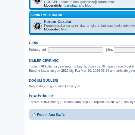
GÜNCEL konuların konuşulabileceği forumumuz.
Moderatörler:
barışhayranı
,
Mod
ADMIN / MODERATOR
Forum Cezaları
Forum kurallarına aykırı davranışlarda bulunan üyelerimize ver
Moderatör:
Mod
GIRIŞ
Kullanıcı adı:
Şifre:
KIMLER ÇEVRIMIÇI
Toplam
70
kullanıcı çevrimiçi :: 0 kayıtlı, 0 gizli ve 70 misafir (son 5 dakik
Bugüne kadar en çok
2820
kişi Pzt Mar 30, 2026 05:24 am tarihinde çevr
DOĞUM GÜNLERI
Bugün doğum günü olan kimse yok
İSTATISTIKLER
Toplam
71961
mesaj • Toplam
5465
başlık • Toplam
13028
üye • Yeni ü
Forum Ana Sayfa