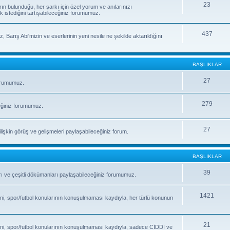
23
rın bulunduğu, her şarkı için özel yorum ve anılarınızı
k istediğini tartışabileceğiniz forumumuz.
437
, Barış Abi'mizin ve eserlerinin yeni nesile ne şekilde aktarıldığını
BAŞLIKLAR
27
forumumuz.
279
eğiniz forumumuz.
27
işkin görüş ve gelişmeleri paylaşabileceğiniz forum.
BAŞLIKLAR
39
fları ve çeşitli dökümanları paylaşabileceğiniz forumumuz.
1421
ni, spor/futbol konularının konuşulmaması kaydıyla, her türlü konunun
21
ni, spor/futbol konularının konuşulmaması kaydıyla, sadece CİDDİ ve