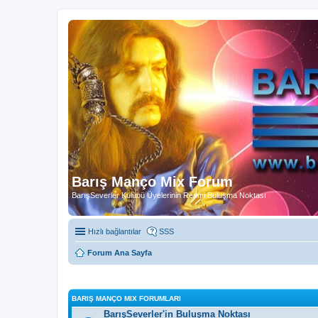
Barış Manço Mix Forum
BarışSeverler Kulübü Üyelerinin Resmi Buluşma Noktası
Hızlı bağlantılar
SSS
Forum Ana Sayfa
BARIŞ MANÇO MIX FORUMLARI
BarışSeverler'in Buluşma Noktası