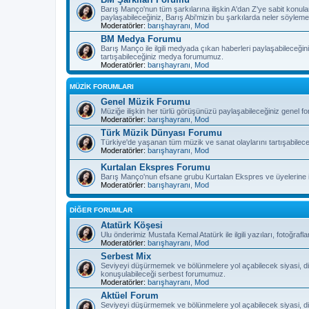
Barış Manço'nun tüm şarkılarına ilişkin A'dan Z'ye sabit konula
paylaşabileceğiniz, Barış Abi'mizin bu şarkılarda neler söyleme
Moderatörler:
barışhayranı
,
Mod
BM Medya Forumu
Barış Manço ile ilgili medyada çıkan haberleri paylaşabileceğiniz
tartışabileceğiniz medya forumumuz.
Moderatörler:
barışhayranı
,
Mod
MÜZİK FORUMLARI
Genel Müzik Forumu
Müziğe ilişkin her türlü görüşünüzü paylaşabileceğiniz genel 
Moderatörler:
barışhayranı
,
Mod
Türk Müzik Dünyası Forumu
Türkiye'de yaşanan tüm müzik ve sanat olaylarını tartışabilec
Moderatörler:
barışhayranı
,
Mod
Kurtalan Ekspres Forumu
Barış Manço'nun efsane grubu Kurtalan Ekspres ve üyelerine il
Moderatörler:
barışhayranı
,
Mod
DİĞER FORUMLAR
Atatürk Köşesi
Ulu önderimiz Mustafa Kemal Atatürk ile ilgili yazıları, fotoğra
Moderatörler:
barışhayranı
,
Mod
Serbest Mix
Seviyeyi düşürmemek ve bölünmelere yol açabilecek siyasi, di
konuşulabileceği serbest forumumuz.
Moderatörler:
barışhayranı
,
Mod
Aktüel Forum
Seviyeyi düşürmemek ve bölünmelere yol açabilecek siyasi, di