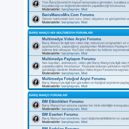
Tüm BarışSeverler'in kişisel tartışmalara girmeden, kurallara 
koyabileceği ve değerlendirmelerini yapabileceği forumumuz.
Moderatörler:
barışhayranı
,
Mod
BarisMancoMix.Com Forumu
Sitemiz hakkındaki tüm soru, öneri, düşünce ve görüşlerinizi o
Moderatörler:
barışhayranı
,
Mod
BARIŞ MANÇO MIX MULTIMEDYA FORUMLARI
Multimedya Video Arşivi Forumu
Barış Manço ile ilgili tüm video klip, televizyon programları v
açamazsınız, yapacağınız paylaşımları Multimedya Paylaşım F
indirme linki olmayan YouTube videoları bu bölüme taşınmamak
Moderatörler:
barışhayranı
,
Mod
Multimedya Paylaşım Forumu
Ses kayıtları, animasyon, video gibi Barış Manço'yla ilgili olan
yapabileceğiniz forumumuz. Piyasada bulunan şarkıların mp3'l
görüldüğü takdirde Multimedya Video Arşivi Forumu'na taşınaca
Moderatörler:
barışhayranı
,
Mod
Multimedya Fotoğraf Arşivi Forumu
Barış Manço'yla ilgili tüm görselleri ve fotoğraf arşivlerini pay
Moderatörler:
barışhayranı
,
Mod
BARIŞ MANÇO FORUMLARI
BM Etkinlikleri Forumu
Barış Manço'nun anısına yapılan her türlü etkinliğin konuşulac
Moderatörler:
barışhayranı
,
Mod
BM Eserleri Forumu
Barış Manço'nun eserlerini, nasıl değerlendirildiklerini ve sanat
Moderatörler:
barışhayranı
,
Mod
BM Şarkıları Forumu