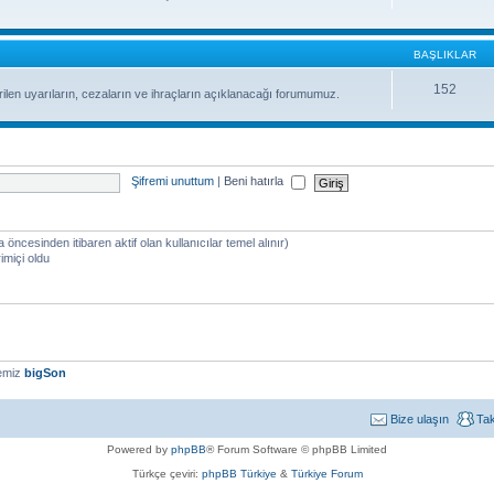
BAŞLIKLAR
152
ilen uyarıların, cezaların ve ihraçların açıklanacağı forumumuz.
Şifremi unuttum
|
Beni hatırla
a öncesinden itibaren aktif olan kullanıcılar temel alınır)
imiçi oldu
yemiz
bigSon
Bize ulaşın
Ta
Powered by
phpBB
® Forum Software © phpBB Limited
Türkçe çeviri:
phpBB Türkiye
&
Türkiye Forum