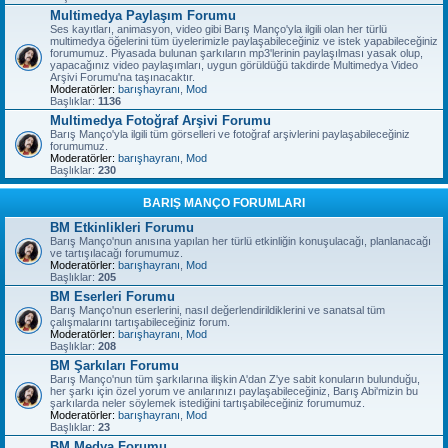
Multimedya Paylaşım Forumu
Ses kayıtları, animasyon, video gibi Barış Manço'yla ilgili olan her türlü
multimedya öğelerini tüm üyelerimizle paylaşabileceğiniz ve istek yapabileceğiniz
forumumuz. Piyasada bulunan şarkıların mp3'lerinin paylaşılması yasak olup,
yapacağınız video paylaşımları, uygun görüldüğü takdirde Multimedya Video
Arşivi Forumu'na taşınacaktır.
Moderatörler:
barışhayranı
,
Mod
Başlıklar:
1136
Multimedya Fotoğraf Arşivi Forumu
Barış Manço'yla ilgili tüm görselleri ve fotoğraf arşivlerini paylaşabileceğiniz
forumumuz.
Moderatörler:
barışhayranı
,
Mod
Başlıklar:
230
BARIŞ MANÇO FORUMLARI
BM Etkinlikleri Forumu
Barış Manço'nun anısına yapılan her türlü etkinliğin konuşulacağı, planlanacağı
ve tartışılacağı forumumuz.
Moderatörler:
barışhayranı
,
Mod
Başlıklar:
205
BM Eserleri Forumu
Barış Manço'nun eserlerini, nasıl değerlendirildiklerini ve sanatsal tüm
çalışmalarını tartışabileceğiniz forum.
Moderatörler:
barışhayranı
,
Mod
Başlıklar:
208
BM Şarkıları Forumu
Barış Manço'nun tüm şarkılarına ilişkin A'dan Z'ye sabit konuların bulunduğu,
her şarkı için özel yorum ve anılarınızı paylaşabileceğiniz, Barış Abi'mizin bu
şarkılarda neler söylemek istediğini tartışabileceğiniz forumumuz.
Moderatörler:
barışhayranı
,
Mod
Başlıklar:
23
BM Medya Forumu