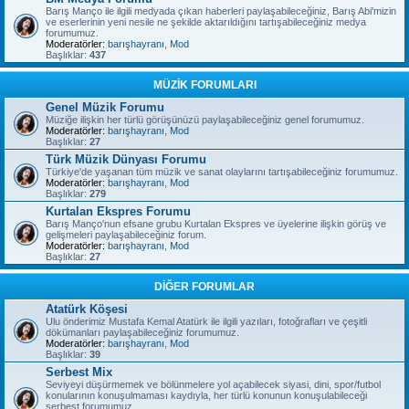
Barış Manço ile ilgili medyada çıkan haberleri paylaşabileceğiniz, Barış Abi'mizin
ve eserlerinin yeni nesile ne şekilde aktarıldığını tartışabileceğiniz medya
forumumuz.
Moderatörler:
barışhayranı
,
Mod
Başlıklar:
437
MÜZİK FORUMLARI
Genel Müzik Forumu
Müziğe ilişkin her türlü görüşünüzü paylaşabileceğiniz genel forumumuz.
Moderatörler:
barışhayranı
,
Mod
Başlıklar:
27
Türk Müzik Dünyası Forumu
Türkiye'de yaşanan tüm müzik ve sanat olaylarını tartışabileceğiniz forumumuz.
Moderatörler:
barışhayranı
,
Mod
Başlıklar:
279
Kurtalan Ekspres Forumu
Barış Manço'nun efsane grubu Kurtalan Ekspres ve üyelerine ilişkin görüş ve
gelişmeleri paylaşabileceğiniz forum.
Moderatörler:
barışhayranı
,
Mod
Başlıklar:
27
DİĞER FORUMLAR
Atatürk Köşesi
Ulu önderimiz Mustafa Kemal Atatürk ile ilgili yazıları, fotoğrafları ve çeşitli
dökümanları paylaşabileceğiniz forumumuz.
Moderatörler:
barışhayranı
,
Mod
Başlıklar:
39
Serbest Mix
Seviyeyi düşürmemek ve bölünmelere yol açabilecek siyasi, dini, spor/futbol
konularının konuşulmaması kaydıyla, her türlü konunun konuşulabileceği
serbest forumumuz.