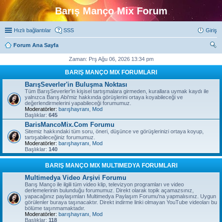
Barış Manço Mix Forum
Hızlı bağlantılar
SSS
Giriş
Forum Ana Sayfa
ra
Zaman: Prş Ağu 06, 2026 13:34 pm
BARIŞ MANÇO MIX FORUMLARI
BarışSeverler'in Buluşma Noktası
Tüm BarışSeverler'in kişisel tartışmalara girmeden, kurallara uymak kaydı ile
yalnızca Barış Abi'miz hakkında görüşlerini ortaya koyabileceği ve
değerlendirmelerini yapabileceği forumumuz.
Moderatörler:
barışhayranı
,
Mod
Başlıklar:
645
BarisMancoMix.Com Forumu
Sitemiz hakkındaki tüm soru, öneri, düşünce ve görüşlerinizi ortaya koyup,
tartışabileceğiniz forumumuz.
Moderatörler:
barışhayranı
,
Mod
Başlıklar:
140
BARIŞ MANÇO MIX MULTIMEDYA FORUMLARI
Multimedya Video Arşivi Forumu
Barış Manço ile ilgili tüm video klip, televizyon programları ve video
derlemelerinin bulunduğu forumumuz. Direkt olarak topik açamazsınız,
yapacağınız paylaşımları Multimedya Paylaşım Forumu'na yapmalısınız. Uygun
görülenler buraya taşınacaktır. Direkt indirme linki olmayan YouTube videoları bu
bölüme taşınmamaktadır.
Moderatörler:
barışhayranı
,
Mod
Başlıklar:
118