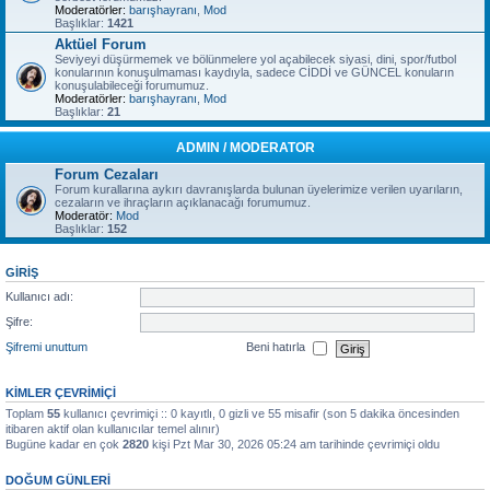
Moderatörler:
barışhayranı
,
Mod
Başlıklar:
1421
Aktüel Forum
Seviyeyi düşürmemek ve bölünmelere yol açabilecek siyasi, dini, spor/futbol
konularının konuşulmaması kaydıyla, sadece CİDDİ ve GÜNCEL konuların
konuşulabileceği forumumuz.
Moderatörler:
barışhayranı
,
Mod
Başlıklar:
21
ADMIN / MODERATOR
Forum Cezaları
Forum kurallarına aykırı davranışlarda bulunan üyelerimize verilen uyarıların,
cezaların ve ihraçların açıklanacağı forumumuz.
Moderatör:
Mod
Başlıklar:
152
GIRIŞ
Kullanıcı adı:
Şifre:
Şifremi unuttum
Beni hatırla
KIMLER ÇEVRIMIÇI
Toplam
55
kullanıcı çevrimiçi :: 0 kayıtlı, 0 gizli ve 55 misafir (son 5 dakika öncesinden
itibaren aktif olan kullanıcılar temel alınır)
Bugüne kadar en çok
2820
kişi Pzt Mar 30, 2026 05:24 am tarihinde çevrimiçi oldu
DOĞUM GÜNLERI