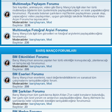
Multimedya Paylaşım Forumu
Ses kayıtları, animasyon, video gibi Barış Manço'yla ilgili olan her türlü
multimedya öğelerini tüm üyelerimizle paylaşabileceğiniz ve istek yapabileceğiniz
forumumuz. Piyasada bulunan şarkıların mp3'lerinin paylaşılması yasak olup,
yapacağınız video paylaşımları, uygun görüldüğü takdirde Multimedya Video
Arşivi Forumu'na taşınacaktır.
Moderatörler:
barışhayranı
,
Mod
Başlıklar:
1136
Multimedya Fotoğraf Arşivi Forumu
Barış Manço'yla ilgili tüm görselleri ve fotoğraf arşivlerini paylaşabileceğiniz
forumumuz.
Moderatörler:
barışhayranı
,
Mod
Başlıklar:
230
BARIŞ MANÇO FORUMLARI
BM Etkinlikleri Forumu
Barış Manço'nun anısına yapılan her türlü etkinliğin konuşulacağı, planlanacağı
ve tartışılacağı forumumuz.
Moderatörler:
barışhayranı
,
Mod
Başlıklar:
205
BM Eserleri Forumu
Barış Manço'nun eserlerini, nasıl değerlendirildiklerini ve sanatsal tüm
çalışmalarını tartışabileceğiniz forum.
Moderatörler:
barışhayranı
,
Mod
Başlıklar:
208
BM Şarkıları Forumu
Barış Manço'nun tüm şarkılarına ilişkin A'dan Z'ye sabit konuların bulunduğu,
her şarkı için özel yorum ve anılarınızı paylaşabileceğiniz, Barış Abi'mizin bu
şarkılarda neler söylemek istediğini tartışabileceğiniz forumumuz.
Moderatörler:
barışhayranı
,
Mod
Başlıklar:
23
BM Medya Forumu