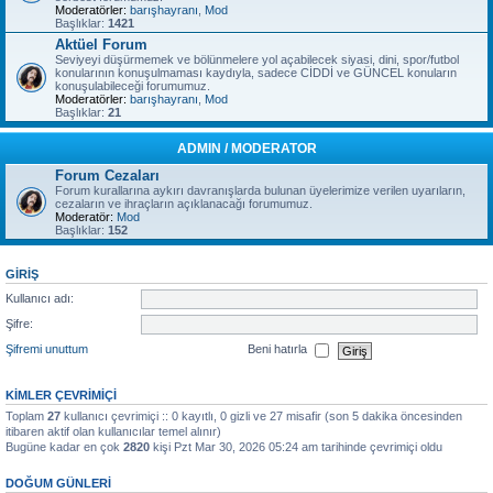
Moderatörler:
barışhayranı
,
Mod
Başlıklar:
1421
Aktüel Forum
Seviyeyi düşürmemek ve bölünmelere yol açabilecek siyasi, dini, spor/futbol
konularının konuşulmaması kaydıyla, sadece CİDDİ ve GÜNCEL konuların
konuşulabileceği forumumuz.
Moderatörler:
barışhayranı
,
Mod
Başlıklar:
21
ADMIN / MODERATOR
Forum Cezaları
Forum kurallarına aykırı davranışlarda bulunan üyelerimize verilen uyarıların,
cezaların ve ihraçların açıklanacağı forumumuz.
Moderatör:
Mod
Başlıklar:
152
GIRIŞ
Kullanıcı adı:
Şifre:
Şifremi unuttum
Beni hatırla
KIMLER ÇEVRIMIÇI
Toplam
27
kullanıcı çevrimiçi :: 0 kayıtlı, 0 gizli ve 27 misafir (son 5 dakika öncesinden
itibaren aktif olan kullanıcılar temel alınır)
Bugüne kadar en çok
2820
kişi Pzt Mar 30, 2026 05:24 am tarihinde çevrimiçi oldu
DOĞUM GÜNLERI