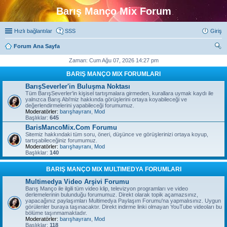
Barış Manço Mix Forum
Hızlı bağlantılar
SSS
Giriş
Forum Ana Sayfa
ra
Zaman: Cum Ağu 07, 2026 14:27 pm
BARIŞ MANÇO MIX FORUMLARI
BarışSeverler'in Buluşma Noktası
Tüm BarışSeverler'in kişisel tartışmalara girmeden, kurallara uymak kaydı ile
yalnızca Barış Abi'miz hakkında görüşlerini ortaya koyabileceği ve
değerlendirmelerini yapabileceği forumumuz.
Moderatörler:
barışhayranı
,
Mod
Başlıklar:
645
BarisMancoMix.Com Forumu
Sitemiz hakkındaki tüm soru, öneri, düşünce ve görüşlerinizi ortaya koyup,
tartışabileceğiniz forumumuz.
Moderatörler:
barışhayranı
,
Mod
Başlıklar:
140
BARIŞ MANÇO MIX MULTIMEDYA FORUMLARI
Multimedya Video Arşivi Forumu
Barış Manço ile ilgili tüm video klip, televizyon programları ve video
derlemelerinin bulunduğu forumumuz. Direkt olarak topik açamazsınız,
yapacağınız paylaşımları Multimedya Paylaşım Forumu'na yapmalısınız. Uygun
görülenler buraya taşınacaktır. Direkt indirme linki olmayan YouTube videoları bu
bölüme taşınmamaktadır.
Moderatörler:
barışhayranı
,
Mod
Başlıklar:
118