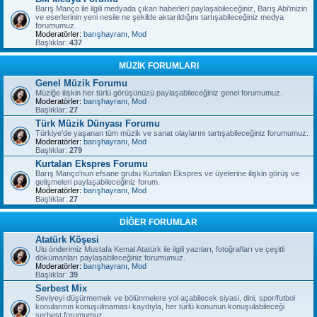
Barış Manço ile ilgili medyada çıkan haberleri paylaşabileceğiniz, Barış Abi'mizin
ve eserlerinin yeni nesile ne şekilde aktarıldığını tartışabileceğiniz medya
forumumuz.
Moderatörler:
barışhayranı
,
Mod
Başlıklar:
437
MÜZİK FORUMLARI
Genel Müzik Forumu
Müziğe ilişkin her türlü görüşünüzü paylaşabileceğiniz genel forumumuz.
Moderatörler:
barışhayranı
,
Mod
Başlıklar:
27
Türk Müzik Dünyası Forumu
Türkiye'de yaşanan tüm müzik ve sanat olaylarını tartışabileceğiniz forumumuz.
Moderatörler:
barışhayranı
,
Mod
Başlıklar:
279
Kurtalan Ekspres Forumu
Barış Manço'nun efsane grubu Kurtalan Ekspres ve üyelerine ilişkin görüş ve
gelişmeleri paylaşabileceğiniz forum.
Moderatörler:
barışhayranı
,
Mod
Başlıklar:
27
DİĞER FORUMLAR
Atatürk Köşesi
Ulu önderimiz Mustafa Kemal Atatürk ile ilgili yazıları, fotoğrafları ve çeşitli
dökümanları paylaşabileceğiniz forumumuz.
Moderatörler:
barışhayranı
,
Mod
Başlıklar:
39
Serbest Mix
Seviyeyi düşürmemek ve bölünmelere yol açabilecek siyasi, dini, spor/futbol
konularının konuşulmaması kaydıyla, her türlü konunun konuşulabileceği
serbest forumumuz.