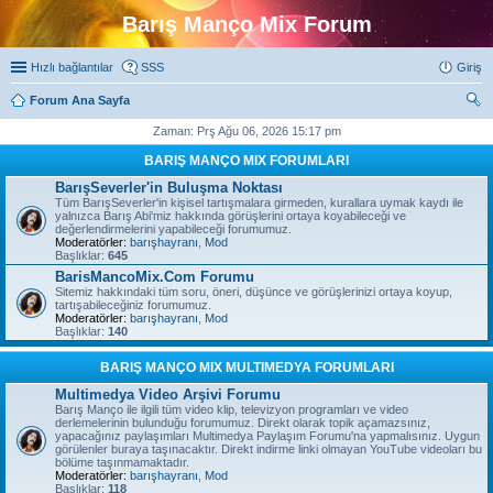
Barış Manço Mix Forum
Hızlı bağlantılar
SSS
Giriş
Forum Ana Sayfa
ra
Zaman: Prş Ağu 06, 2026 15:17 pm
BARIŞ MANÇO MIX FORUMLARI
BarışSeverler'in Buluşma Noktası
Tüm BarışSeverler'in kişisel tartışmalara girmeden, kurallara uymak kaydı ile
yalnızca Barış Abi'miz hakkında görüşlerini ortaya koyabileceği ve
değerlendirmelerini yapabileceği forumumuz.
Moderatörler:
barışhayranı
,
Mod
Başlıklar:
645
BarisMancoMix.Com Forumu
Sitemiz hakkındaki tüm soru, öneri, düşünce ve görüşlerinizi ortaya koyup,
tartışabileceğiniz forumumuz.
Moderatörler:
barışhayranı
,
Mod
Başlıklar:
140
BARIŞ MANÇO MIX MULTIMEDYA FORUMLARI
Multimedya Video Arşivi Forumu
Barış Manço ile ilgili tüm video klip, televizyon programları ve video
derlemelerinin bulunduğu forumumuz. Direkt olarak topik açamazsınız,
yapacağınız paylaşımları Multimedya Paylaşım Forumu'na yapmalısınız. Uygun
görülenler buraya taşınacaktır. Direkt indirme linki olmayan YouTube videoları bu
bölüme taşınmamaktadır.
Moderatörler:
barışhayranı
,
Mod
Başlıklar:
118