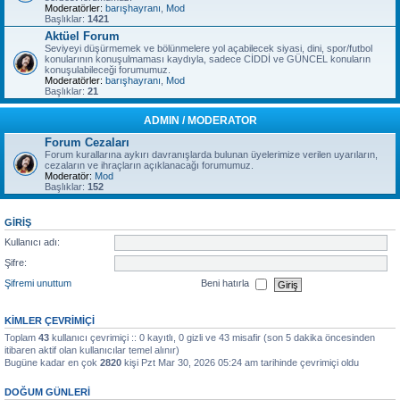
Moderatörler:
barışhayranı
,
Mod
Başlıklar:
1421
Aktüel Forum
Seviyeyi düşürmemek ve bölünmelere yol açabilecek siyasi, dini, spor/futbol
konularının konuşulmaması kaydıyla, sadece CİDDİ ve GÜNCEL konuların
konuşulabileceği forumumuz.
Moderatörler:
barışhayranı
,
Mod
Başlıklar:
21
ADMIN / MODERATOR
Forum Cezaları
Forum kurallarına aykırı davranışlarda bulunan üyelerimize verilen uyarıların,
cezaların ve ihraçların açıklanacağı forumumuz.
Moderatör:
Mod
Başlıklar:
152
GIRIŞ
Kullanıcı adı:
Şifre:
Şifremi unuttum
Beni hatırla
KIMLER ÇEVRIMIÇI
Toplam
43
kullanıcı çevrimiçi :: 0 kayıtlı, 0 gizli ve 43 misafir (son 5 dakika öncesinden
itibaren aktif olan kullanıcılar temel alınır)
Bugüne kadar en çok
2820
kişi Pzt Mar 30, 2026 05:24 am tarihinde çevrimiçi oldu
DOĞUM GÜNLERI