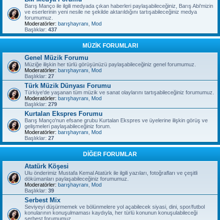
Barış Manço ile ilgili medyada çıkan haberleri paylaşabileceğiniz, Barış Abi'mizin
ve eserlerinin yeni nesile ne şekilde aktarıldığını tartışabileceğiniz medya
forumumuz.
Moderatörler:
barışhayranı
,
Mod
Başlıklar:
437
MÜZİK FORUMLARI
Genel Müzik Forumu
Müziğe ilişkin her türlü görüşünüzü paylaşabileceğiniz genel forumumuz.
Moderatörler:
barışhayranı
,
Mod
Başlıklar:
27
Türk Müzik Dünyası Forumu
Türkiye'de yaşanan tüm müzik ve sanat olaylarını tartışabileceğiniz forumumuz.
Moderatörler:
barışhayranı
,
Mod
Başlıklar:
279
Kurtalan Ekspres Forumu
Barış Manço'nun efsane grubu Kurtalan Ekspres ve üyelerine ilişkin görüş ve
gelişmeleri paylaşabileceğiniz forum.
Moderatörler:
barışhayranı
,
Mod
Başlıklar:
27
DİĞER FORUMLAR
Atatürk Köşesi
Ulu önderimiz Mustafa Kemal Atatürk ile ilgili yazıları, fotoğrafları ve çeşitli
dökümanları paylaşabileceğiniz forumumuz.
Moderatörler:
barışhayranı
,
Mod
Başlıklar:
39
Serbest Mix
Seviyeyi düşürmemek ve bölünmelere yol açabilecek siyasi, dini, spor/futbol
konularının konuşulmaması kaydıyla, her türlü konunun konuşulabileceği
serbest forumumuz.