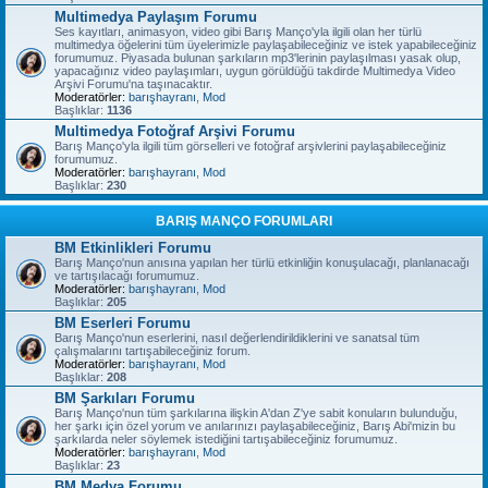
Multimedya Paylaşım Forumu
Ses kayıtları, animasyon, video gibi Barış Manço'yla ilgili olan her türlü
multimedya öğelerini tüm üyelerimizle paylaşabileceğiniz ve istek yapabileceğiniz
forumumuz. Piyasada bulunan şarkıların mp3'lerinin paylaşılması yasak olup,
yapacağınız video paylaşımları, uygun görüldüğü takdirde Multimedya Video
Arşivi Forumu'na taşınacaktır.
Moderatörler:
barışhayranı
,
Mod
Başlıklar:
1136
Multimedya Fotoğraf Arşivi Forumu
Barış Manço'yla ilgili tüm görselleri ve fotoğraf arşivlerini paylaşabileceğiniz
forumumuz.
Moderatörler:
barışhayranı
,
Mod
Başlıklar:
230
BARIŞ MANÇO FORUMLARI
BM Etkinlikleri Forumu
Barış Manço'nun anısına yapılan her türlü etkinliğin konuşulacağı, planlanacağı
ve tartışılacağı forumumuz.
Moderatörler:
barışhayranı
,
Mod
Başlıklar:
205
BM Eserleri Forumu
Barış Manço'nun eserlerini, nasıl değerlendirildiklerini ve sanatsal tüm
çalışmalarını tartışabileceğiniz forum.
Moderatörler:
barışhayranı
,
Mod
Başlıklar:
208
BM Şarkıları Forumu
Barış Manço'nun tüm şarkılarına ilişkin A'dan Z'ye sabit konuların bulunduğu,
her şarkı için özel yorum ve anılarınızı paylaşabileceğiniz, Barış Abi'mizin bu
şarkılarda neler söylemek istediğini tartışabileceğiniz forumumuz.
Moderatörler:
barışhayranı
,
Mod
Başlıklar:
23
BM Medya Forumu