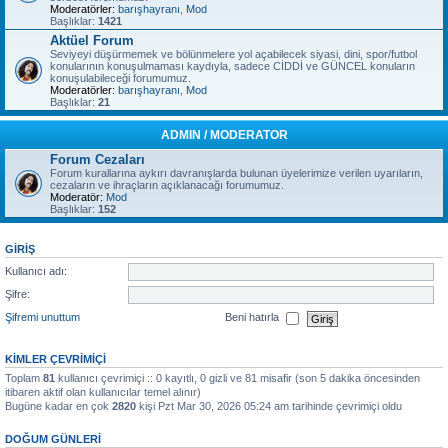
Moderatörler:
barışhayranı
,
Mod
Başlıklar:
1421
Aktüel Forum
Seviyeyi düşürmemek ve bölünmelere yol açabilecek siyasi, dini, spor/futbol
konularının konuşulmaması kaydıyla, sadece CİDDİ ve GÜNCEL konuların
konuşulabileceği forumumuz.
Moderatörler:
barışhayranı
,
Mod
Başlıklar:
21
ADMIN / MODERATOR
Forum Cezaları
Forum kurallarına aykırı davranışlarda bulunan üyelerimize verilen uyarıların,
cezaların ve ihraçların açıklanacağı forumumuz.
Moderatör:
Mod
Başlıklar:
152
GIRIŞ
Kullanıcı adı:
Şifre:
Şifremi unuttum
Beni hatırla
KIMLER ÇEVRIMIÇI
Toplam
81
kullanıcı çevrimiçi :: 0 kayıtlı, 0 gizli ve 81 misafir (son 5 dakika öncesinden
itibaren aktif olan kullanıcılar temel alınır)
Bugüne kadar en çok
2820
kişi Pzt Mar 30, 2026 05:24 am tarihinde çevrimiçi oldu
DOĞUM GÜNLERI