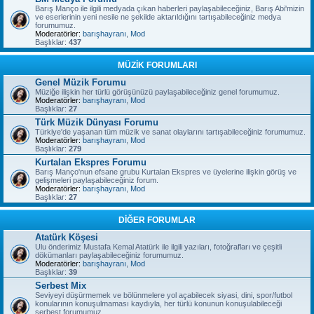
Barış Manço ile ilgili medyada çıkan haberleri paylaşabileceğiniz, Barış Abi'mizin
ve eserlerinin yeni nesile ne şekilde aktarıldığını tartışabileceğiniz medya
forumumuz.
Moderatörler:
barışhayranı
,
Mod
Başlıklar:
437
MÜZİK FORUMLARI
Genel Müzik Forumu
Müziğe ilişkin her türlü görüşünüzü paylaşabileceğiniz genel forumumuz.
Moderatörler:
barışhayranı
,
Mod
Başlıklar:
27
Türk Müzik Dünyası Forumu
Türkiye'de yaşanan tüm müzik ve sanat olaylarını tartışabileceğiniz forumumuz.
Moderatörler:
barışhayranı
,
Mod
Başlıklar:
279
Kurtalan Ekspres Forumu
Barış Manço'nun efsane grubu Kurtalan Ekspres ve üyelerine ilişkin görüş ve
gelişmeleri paylaşabileceğiniz forum.
Moderatörler:
barışhayranı
,
Mod
Başlıklar:
27
DİĞER FORUMLAR
Atatürk Köşesi
Ulu önderimiz Mustafa Kemal Atatürk ile ilgili yazıları, fotoğrafları ve çeşitli
dökümanları paylaşabileceğiniz forumumuz.
Moderatörler:
barışhayranı
,
Mod
Başlıklar:
39
Serbest Mix
Seviyeyi düşürmemek ve bölünmelere yol açabilecek siyasi, dini, spor/futbol
konularının konuşulmaması kaydıyla, her türlü konunun konuşulabileceği
serbest forumumuz.