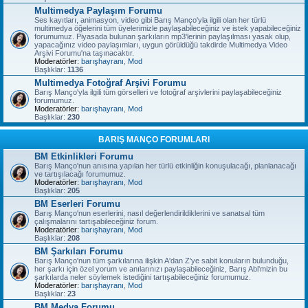
Multimedya Paylaşım Forumu
Ses kayıtları, animasyon, video gibi Barış Manço'yla ilgili olan her türlü
multimedya öğelerini tüm üyelerimizle paylaşabileceğiniz ve istek yapabileceğiniz
forumumuz. Piyasada bulunan şarkıların mp3'lerinin paylaşılması yasak olup,
yapacağınız video paylaşımları, uygun görüldüğü takdirde Multimedya Video
Arşivi Forumu'na taşınacaktır.
Moderatörler:
barışhayranı
,
Mod
Başlıklar:
1136
Multimedya Fotoğraf Arşivi Forumu
Barış Manço'yla ilgili tüm görselleri ve fotoğraf arşivlerini paylaşabileceğiniz
forumumuz.
Moderatörler:
barışhayranı
,
Mod
Başlıklar:
230
BARIŞ MANÇO FORUMLARI
BM Etkinlikleri Forumu
Barış Manço'nun anısına yapılan her türlü etkinliğin konuşulacağı, planlanacağı
ve tartışılacağı forumumuz.
Moderatörler:
barışhayranı
,
Mod
Başlıklar:
205
BM Eserleri Forumu
Barış Manço'nun eserlerini, nasıl değerlendirildiklerini ve sanatsal tüm
çalışmalarını tartışabileceğiniz forum.
Moderatörler:
barışhayranı
,
Mod
Başlıklar:
208
BM Şarkıları Forumu
Barış Manço'nun tüm şarkılarına ilişkin A'dan Z'ye sabit konuların bulunduğu,
her şarkı için özel yorum ve anılarınızı paylaşabileceğiniz, Barış Abi'mizin bu
şarkılarda neler söylemek istediğini tartışabileceğiniz forumumuz.
Moderatörler:
barışhayranı
,
Mod
Başlıklar:
23
BM Medya Forumu