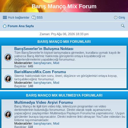
Barış Manço Mix Forum
Hızlı bağlantılar
SSS
Giriş
Forum Ana Sayfa
ra
Zaman: Prş Ağu 06, 2026 18:33 pm
BARIŞ MANÇO MIX FORUMLARI
BarışSeverler'in Buluşma Noktası
Tüm BarışSeverler'in kişisel tartışmalara girmeden, kurallara uymak kaydı ile
yalnızca Barış Abi'miz hakkında görüşlerini ortaya koyabileceği ve
değerlendirmelerini yapabileceği forumumuz.
Moderatörler:
barışhayranı
,
Mod
Başlıklar:
645
BarisMancoMix.Com Forumu
Sitemiz hakkındaki tüm soru, öneri, düşünce ve görüşlerinizi ortaya koyup,
tartışabileceğiniz forumumuz.
Moderatörler:
barışhayranı
,
Mod
Başlıklar:
140
BARIŞ MANÇO MIX MULTIMEDYA FORUMLARI
Multimedya Video Arşivi Forumu
Barış Manço ile ilgili tüm video klip, televizyon programları ve video
derlemelerinin bulunduğu forumumuz. Direkt olarak topik açamazsınız,
yapacağınız paylaşımları Multimedya Paylaşım Forumu'na yapmalısınız. Uygun
görülenler buraya taşınacaktır. Direkt indirme linki olmayan YouTube videoları bu
bölüme taşınmamaktadır.
Moderatörler:
barışhayranı
,
Mod
Başlıklar:
118