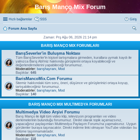
Barış Manço Mix Forum
Hızlı bağlantılar
SSS
Giriş
Forum Ana Sayfa
ra
Zaman: Prş Ağu 06, 2026 21:14 pm
BARIŞ MANÇO MIX FORUMLARI
BarışSeverler'in Buluşma Noktası
Tüm BarışSeverler'in kişisel tartışmalara girmeden, kurallara uymak kaydı ile
yalnızca Barış Abi'miz hakkında görüşlerini ortaya koyabileceği ve
değerlendirmelerini yapabileceği forumumuz.
Moderatörler:
barışhayranı
,
Mod
Başlıklar:
645
BarisMancoMix.Com Forumu
Sitemiz hakkındaki tüm soru, öneri, düşünce ve görüşlerinizi ortaya koyup,
tartışabileceğiniz forumumuz.
Moderatörler:
barışhayranı
,
Mod
Başlıklar:
140
BARIŞ MANÇO MIX MULTIMEDYA FORUMLARI
Multimedya Video Arşivi Forumu
Barış Manço ile ilgili tüm video klip, televizyon programları ve video
derlemelerinin bulunduğu forumumuz. Direkt olarak topik açamazsınız,
yapacağınız paylaşımları Multimedya Paylaşım Forumu'na yapmalısınız. Uygun
görülenler buraya taşınacaktır. Direkt indirme linki olmayan YouTube videoları bu
bölüme taşınmamaktadır.
Moderatörler:
barışhayranı
,
Mod
Başlıklar:
118