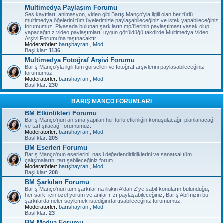
Multimedya Paylaşım Forumu
Ses kayıtları, animasyon, video gibi Barış Manço'yla ilgili olan her türlü
multimedya öğelerini tüm üyelerimizle paylaşabileceğiniz ve istek yapabileceğiniz
forumumuz. Piyasada bulunan şarkıların mp3'lerinin paylaşılması yasak olup,
yapacağınız video paylaşımları, uygun görüldüğü takdirde Multimedya Video
Arşivi Forumu'na taşınacaktır.
Moderatörler:
barışhayranı
,
Mod
Başlıklar:
1136
Multimedya Fotoğraf Arşivi Forumu
Barış Manço'yla ilgili tüm görselleri ve fotoğraf arşivlerini paylaşabileceğiniz
forumumuz.
Moderatörler:
barışhayranı
,
Mod
Başlıklar:
230
BARIŞ MANÇO FORUMLARI
BM Etkinlikleri Forumu
Barış Manço'nun anısına yapılan her türlü etkinliğin konuşulacağı, planlanacağı
ve tartışılacağı forumumuz.
Moderatörler:
barışhayranı
,
Mod
Başlıklar:
205
BM Eserleri Forumu
Barış Manço'nun eserlerini, nasıl değerlendirildiklerini ve sanatsal tüm
çalışmalarını tartışabileceğiniz forum.
Moderatörler:
barışhayranı
,
Mod
Başlıklar:
208
BM Şarkıları Forumu
Barış Manço'nun tüm şarkılarına ilişkin A'dan Z'ye sabit konuların bulunduğu,
her şarkı için özel yorum ve anılarınızı paylaşabileceğiniz, Barış Abi'mizin bu
şarkılarda neler söylemek istediğini tartışabileceğiniz forumumuz.
Moderatörler:
barışhayranı
,
Mod
Başlıklar:
23
BM Medya Forumu