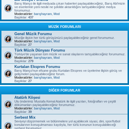
Barış Manço ile ilgili medyada çıkan haberleri paylaşabileceğiniz, Barış Abi'mizin
ve eserlerinin yeni nesile ne şekilde aktarıldığını tartışabileceğiniz medya
forumumuz.
Moderatörler:
barışhayranı
,
Mod
Başlıklar:
437
MÜZİK FORUMLARI
Genel Müzik Forumu
Müziğe ilişkin her türlü görüşünüzü paylaşabileceğiniz genel forumumuz.
Moderatörler:
barışhayranı
,
Mod
Başlıklar:
27
Türk Müzik Dünyası Forumu
Türkiye'de yaşanan tüm müzik ve sanat olaylarını tartışabileceğiniz forumumuz.
Moderatörler:
barışhayranı
,
Mod
Başlıklar:
279
Kurtalan Ekspres Forumu
Barış Manço'nun efsane grubu Kurtalan Ekspres ve üyelerine ilişkin görüş ve
gelişmeleri paylaşabileceğiniz forum.
Moderatörler:
barışhayranı
,
Mod
Başlıklar:
27
DİĞER FORUMLAR
Atatürk Köşesi
Ulu önderimiz Mustafa Kemal Atatürk ile ilgili yazıları, fotoğrafları ve çeşitli
dökümanları paylaşabileceğiniz forumumuz.
Moderatörler:
barışhayranı
,
Mod
Başlıklar:
39
Serbest Mix
Seviyeyi düşürmemek ve bölünmelere yol açabilecek siyasi, dini, spor/futbol
konularının konuşulmaması kaydıyla, her türlü konunun konuşulabileceği
serbest forumumuz.