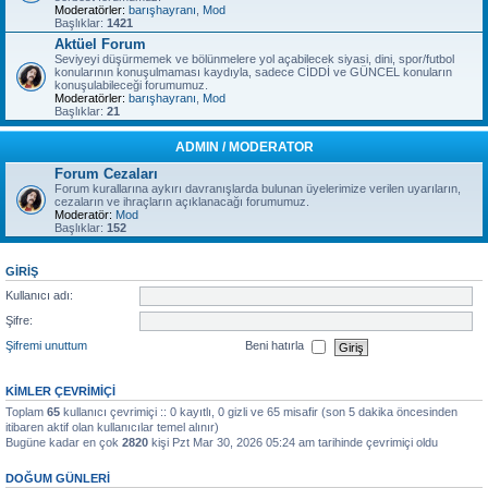
Moderatörler:
barışhayranı
,
Mod
Başlıklar:
1421
Aktüel Forum
Seviyeyi düşürmemek ve bölünmelere yol açabilecek siyasi, dini, spor/futbol
konularının konuşulmaması kaydıyla, sadece CİDDİ ve GÜNCEL konuların
konuşulabileceği forumumuz.
Moderatörler:
barışhayranı
,
Mod
Başlıklar:
21
ADMIN / MODERATOR
Forum Cezaları
Forum kurallarına aykırı davranışlarda bulunan üyelerimize verilen uyarıların,
cezaların ve ihraçların açıklanacağı forumumuz.
Moderatör:
Mod
Başlıklar:
152
GIRIŞ
Kullanıcı adı:
Şifre:
Şifremi unuttum
Beni hatırla
KIMLER ÇEVRIMIÇI
Toplam
65
kullanıcı çevrimiçi :: 0 kayıtlı, 0 gizli ve 65 misafir (son 5 dakika öncesinden
itibaren aktif olan kullanıcılar temel alınır)
Bugüne kadar en çok
2820
kişi Pzt Mar 30, 2026 05:24 am tarihinde çevrimiçi oldu
DOĞUM GÜNLERI