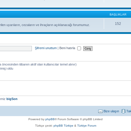
BAŞLIKLAR
152
ilen uyarıların, cezaların ve ihraçların açıklanacağı forumumuz.
Şifremi unuttum
|
Beni hatırla
a öncesinden itibaren aktif olan kullanıcılar temel alınır)
imiçi oldu
yemiz
bigSon
Bize ulaşın
Ta
Powered by
phpBB
® Forum Software © phpBB Limited
Türkçe çeviri:
phpBB Türkiye
&
Türkiye Forum