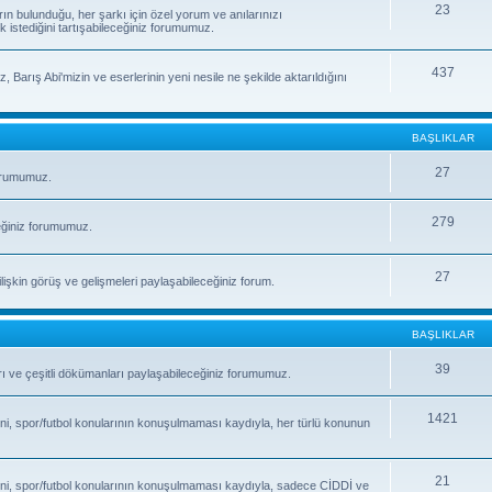
23
rın bulunduğu, her şarkı için özel yorum ve anılarınızı
k istediğini tartışabileceğiniz forumumuz.
437
, Barış Abi'mizin ve eserlerinin yeni nesile ne şekilde aktarıldığını
BAŞLIKLAR
27
forumumuz.
279
eğiniz forumumuz.
27
işkin görüş ve gelişmeleri paylaşabileceğiniz forum.
BAŞLIKLAR
39
fları ve çeşitli dökümanları paylaşabileceğiniz forumumuz.
1421
ni, spor/futbol konularının konuşulmaması kaydıyla, her türlü konunun
21
ni, spor/futbol konularının konuşulmaması kaydıyla, sadece CİDDİ ve