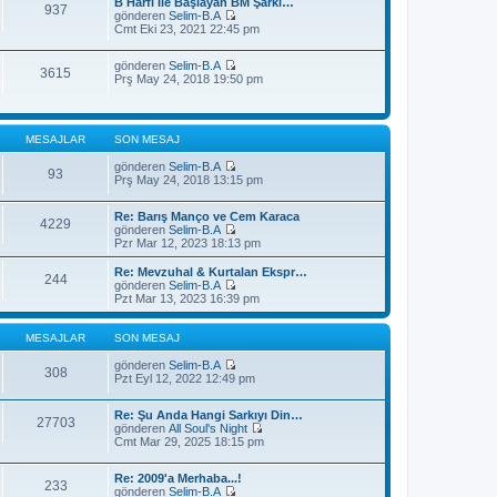
j
B Harfi İle Başlayan BM Şarkı…
t
937
m
ı
gönderen
Selim-B.A
ü
e
S
g
Cmt Eki 23, 2021 22:45 pm
l
s
o
ö
e
a
n
r
j
gönderen
Selim-B.A
m
ü
3615
S
ı
Prş May 24, 2018 19:50 pm
e
n
o
g
s
t
n
ö
a
ü
m
r
j
l
e
ü
ı
e
MESAJLAR
SON MESAJ
s
n
g
a
t
ö
gönderen
Selim-B.A
j
ü
93
r
S
Prş May 24, 2018 13:15 pm
ı
l
ü
o
g
e
n
n
ö
t
Re: Barış Manço ve Cem Karaca
m
4229
r
ü
gönderen
Selim-B.A
e
ü
l
S
Pzr Mar 12, 2023 18:13 pm
s
n
e
o
a
t
n
j
Re: Mevzuhal & Kurtalan Ekspr…
ü
244
m
ı
gönderen
Selim-B.A
l
e
S
g
Pzt Mar 13, 2023 16:39 pm
e
s
o
ö
a
n
r
j
m
ü
MESAJLAR
SON MESAJ
ı
e
n
g
s
t
gönderen
Selim-B.A
308
ö
a
S
ü
Pzt Eyl 12, 2022 12:49 pm
r
j
o
l
ü
ı
n
e
n
Re: Şu Anda Hangi Sarkıyı Din…
g
m
27703
t
gönderen
All Soul's Night
ö
e
S
ü
Cmt Mar 29, 2025 18:15 pm
r
s
o
l
ü
a
n
e
n
j
Re: 2009'a Merhaba...!
m
t
ı
233
gönderen
Selim-B.A
e
ü
g