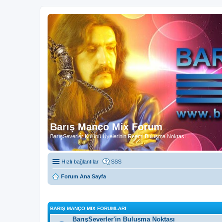
Barış Manço Mix Forum
BarışSeverler Kulübü Üyelerinin Resmi Buluşma Noktası
Hızlı bağlantılar
SSS
Forum Ana Sayfa
BARIŞ MANÇO MIX FORUMLARI
BarışSeverler'in Buluşma Noktası