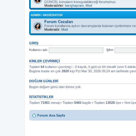
GÜNCEL konuların konuşulabileceği forumumuz.
Moderatörler:
barışhayranı
,
Mod
ADMIN / MODERATOR
Forum Cezaları
Forum kurallarına aykırı davranışlarda bulunan üyelerimize ver
Moderatör:
Mod
GIRIŞ
Kullanıcı adı:
Şifre:
KIMLER ÇEVRIMIÇI
Toplam
64
kullanıcı çevrimiçi :: 0 kayıtlı, 0 gizli ve 64 misafir (son 5 dakik
Bugüne kadar en çok
2820
kişi Pzt Mar 30, 2026 05:24 am tarihinde çevr
DOĞUM GÜNLERI
Bugün doğum günü olan kimse yok
İSTATISTIKLER
Toplam
71961
mesaj • Toplam
5465
başlık • Toplam
13028
üye • Yeni ü
Forum Ana Sayfa