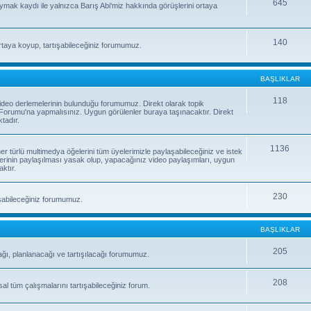
645
uymak kaydı ile yalnızca Barış Abi'miz hakkında görüşlerini ortaya
140
rtaya koyup, tartışabileceğiniz forumumuz.
BAŞLIKLAR
118
e video derlemelerinin bulunduğu forumumuz. Direkt olarak topik
orumu'na yapmalısınız. Uygun görülenler buraya taşınacaktır. Direkt
tadır.
1136
 her türlü multimedya öğelerini tüm üyelerimizle paylaşabileceğiniz ve istek
erinin paylaşılması yasak olup, yapacağınız video paylaşımları, uygun
ktır.
230
laşabileceğiniz forumumuz.
BAŞLIKLAR
205
ağı, planlanacağı ve tartışılacağı forumumuz.
208
sal tüm çalışmalarını tartışabileceğiniz forum.