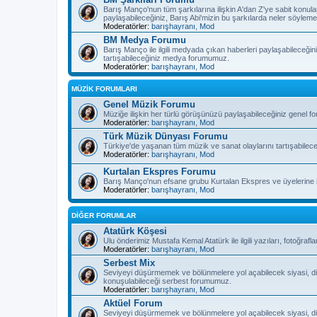
Barış Manço'nun tüm şarkılarına ilişkin A'dan Z'ye sabit konula
paylaşabileceğiniz, Barış Abi'mizin bu şarkılarda neler söyleme
Moderatörler:
barışhayranı
,
Mod
BM Medya Forumu
Barış Manço ile ilgili medyada çıkan haberleri paylaşabileceğiniz
tartışabileceğiniz medya forumumuz.
Moderatörler:
barışhayranı
,
Mod
MÜZİK FORUMLARI
Genel Müzik Forumu
Müziğe ilişkin her türlü görüşünüzü paylaşabileceğiniz genel 
Moderatörler:
barışhayranı
,
Mod
Türk Müzik Dünyası Forumu
Türkiye'de yaşanan tüm müzik ve sanat olaylarını tartışabilec
Moderatörler:
barışhayranı
,
Mod
Kurtalan Ekspres Forumu
Barış Manço'nun efsane grubu Kurtalan Ekspres ve üyelerine il
Moderatörler:
barışhayranı
,
Mod
DİĞER FORUMLAR
Atatürk Köşesi
Ulu önderimiz Mustafa Kemal Atatürk ile ilgili yazıları, fotoğra
Moderatörler:
barışhayranı
,
Mod
Serbest Mix
Seviyeyi düşürmemek ve bölünmelere yol açabilecek siyasi, di
konuşulabileceği serbest forumumuz.
Moderatörler:
barışhayranı
,
Mod
Aktüel Forum
Seviyeyi düşürmemek ve bölünmelere yol açabilecek siyasi, di