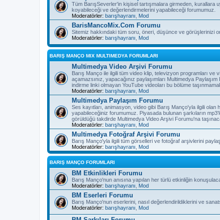
Tüm BarışSeverler'in kişisel tartışmalara girmeden, kurallara 
koyabileceği ve değerlendirmelerini yapabileceği forumumuz.
Moderatörler:
barışhayranı
,
Mod
BarisMancoMix.Com Forumu
Sitemiz hakkındaki tüm soru, öneri, düşünce ve görüşlerinizi o
Moderatörler:
barışhayranı
,
Mod
BARIŞ MANÇO MIX MULTIMEDYA FORUMLARI
Multimedya Video Arşivi Forumu
Barış Manço ile ilgili tüm video klip, televizyon programları v
açamazsınız, yapacağınız paylaşımları Multimedya Paylaşım F
indirme linki olmayan YouTube videoları bu bölüme taşınmamak
Moderatörler:
barışhayranı
,
Mod
Multimedya Paylaşım Forumu
Ses kayıtları, animasyon, video gibi Barış Manço'yla ilgili olan
yapabileceğiniz forumumuz. Piyasada bulunan şarkıların mp3'l
görüldüğü takdirde Multimedya Video Arşivi Forumu'na taşınaca
Moderatörler:
barışhayranı
,
Mod
Multimedya Fotoğraf Arşivi Forumu
Barış Manço'yla ilgili tüm görselleri ve fotoğraf arşivlerini pay
Moderatörler:
barışhayranı
,
Mod
BARIŞ MANÇO FORUMLARI
BM Etkinlikleri Forumu
Barış Manço'nun anısına yapılan her türlü etkinliğin konuşulac
Moderatörler:
barışhayranı
,
Mod
BM Eserleri Forumu
Barış Manço'nun eserlerini, nasıl değerlendirildiklerini ve sanat
Moderatörler:
barışhayranı
,
Mod
BM Şarkıları Forumu