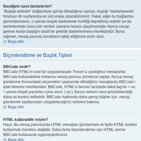
Başlığımı nasıl darbelerim?
“Başlığı darbele” bağlantısını görüp tıkladığınız zaman, başlığı “darbeleyerek”
forumun ilk sayfasında en üst sıraya çıkarabilirsiniz. Fakat, eğer bu bağlantıyı
göremiyorsanız, o zaman başlık darbeleme özelliği kapatılmış olabilir ya da
darbelemeler arası izin verilen zamana henüz ulaşılmamıştır. Ayrıca cevap
gelene kadar başlığın basit bir şekilde darbelenmesi mümkündür. Buna
rağmen, mesaj panosu kurallarını takip ettiğinize emin olun.
Başa dön
Biçimlendirme ve Başlık Tipleri
BBCode nedir?
BBCode HTML’in özel bir uygulamasıdır. Forum’a yazdığınız mesajlarda
BBCode kullanabilme imkanını mesaj panosu yöneticisi saptar. Ayrıca mesaj
gönderme formundaki seçenekler sayesinde dilediğiniz mesajlarda BBCode’ı
iptal etmeniz mümkündür. BBCode, HTML’e benzer tarzdadır fakat tag’ler < ve
> yerine köşeli parantez içine alınır: [ ve ]. Ayrıca nelerin nasıl görüntülendiği
daha iyi kontrol edilebilir. BBCode hakkında daha geniş bilgiler için, mesaj
gönderme sayfasından ulaşabileceğiniz rehbere bakınız.
Başa dön
HTML kullanabilir miyim?
Hayır. Bu mesaj panosunda HTML mesajları göndermek ve farklı HTML kodları
kullanmak mümkün değildir. Daha fazla biçimlendirme için HTML yerine
BBCode kullanarak uygulayabilirsiniz.
Başa dön