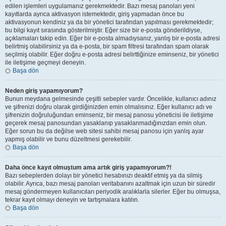
edilen işlemleri uygulamanız gerekmektedir. Bazı mesaj panoları yeni
kayıtlarda ayrıca aktivasyon istemektedir, giriş yapmadan önce bu
aktivasyonun kendiniz ya da bir yönetici tarafından yapılması gerekmektedir;
bu bilgi kayıt sırasında gösterilmiştir. Eğer size bir e-posta gönderildiyse,
açıklamaları takip edin. Eğer bir e-posta almadıysanız, yanlış bir e-posta adresi
belirtmiş olabilirsiniz ya da e-posta, bir spam filtresi tarafından spam olarak
seçilmiş olabilir. Eğer doğru e-posta adresi belirttiğinize eminseniz, bir yönetici
ile iletişime geçmeyi deneyin.
Başa dön
Neden giriş yapamıyorum?
Bunun meydana gelmesinde çeşitli sebepler vardır. Öncelikle, kullanıcı adınız
ve şifrenizi doğru olarak girdiğinizden emin olmalısınız. Eğer kullanıcı adı ve
şifrenizin doğruluğundan eminseniz, bir mesaj panosu yöneticisi ile iletişime
geçerek mesaj panosundan yasaklanıp yasaklanmadığınızdan emin olun.
Eğer sorun bu da değilse web sitesi sahibi mesaj panosu için yanlış ayar
yapmış olabilir ve bunu düzeltmesi gerekebilir.
Başa dön
Daha önce kayıt olmuştum ama artık giriş yapamıyorum?!
Bazı sebeplerden dolayı bir yönetici hesabınızı deaktif etmiş ya da silmiş
olabilir. Ayrıca, bazı mesaj panoları veritabanını azaltmak için uzun bir süredir
mesaj göndermeyen kullanıcıları periyodik aralıklarla silerler. Eğer bu olmuşsa,
tekrar kayıt olmayı deneyin ve tartışmalara katılın.
Başa dön