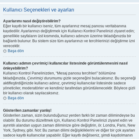
Kullanıcı Seçenekleri ve ayarları
Ayarlarımı nasıl değiştirebilirim?
Eğer kayıtlı bir kullanıcı iseniz, tüm ayarlarınız mesaj panosu veritabanına
kaydedilir. Ayarlarınızı değiştirmek için Kullanıcı Kontrol Panelinizi ziyaret edin;
genellikle sayfaların üst kısmında, kullanıcı adınızın üzerine tıkladığınızda bir
bağlantı bulunur. Bu sistem size tüm ayarlarınızı ve tercihlerinizi değiştirme izni
verecektir.
Başa dön
Kullanıcı adımın çevrimiçi kullanıcılar listesinde görüntülenmesini nasıl
önleyebilirim?
Kullanıcı Kontrol Panelinizden, “Mesaj panosu tercihleri” bölümüne
tıkladığınızda,
Çevrimiçi durumumu gizle
seçeneğini bulacaksınız. Bu seçeneği
aktifleştirdiğinizde kullanıcı adınız, çevrimiçi kullanıcılar listesinde sadece
yöneticiler, moderatörler ve kendiniz tarafından görüntülenecektir. Böylece gizli
bir kullanıcı olarak sayılacaksınız.
Başa dön
Gösterilen zamanlar yanlış!
Gösterilen zaman, sizin bulunduğunuz yerden farklı bir zaman dilimindeyse bu
olabilir. Bu durumu düzeltmek için, Kullanıcı Kontrol Panelinizi ziyaret edin ve
ayrıntılı alandan uygun zaman diliminize göre değiştirin, ör. Londra, Paris, New
York, Sydney, gibi. Not: Bu zaman dilimi değişikliklerini ve diğer bir çok ayarları
sadece kayıtlı kullanıcılar yapabilir. Eğer kayıtlı değilseniz, şimdi kaydolmanın