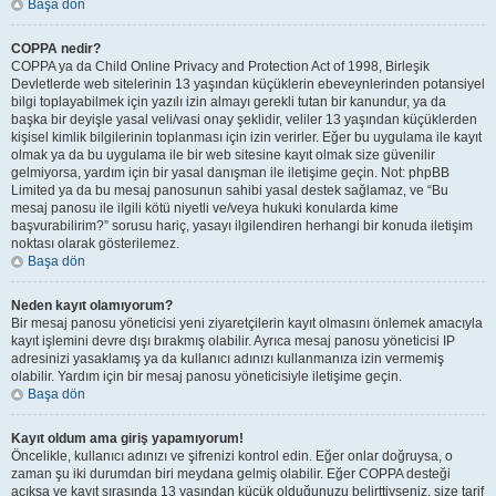
Başa dön
COPPA nedir?
COPPA ya da Child Online Privacy and Protection Act of 1998, Birleşik
Devletlerde web sitelerinin 13 yaşından küçüklerin ebeveynlerinden potansiyel
bilgi toplayabilmek için yazılı izin almayı gerekli tutan bir kanundur, ya da
başka bir deyişle yasal veli/vasi onay şeklidir, veliler 13 yaşından küçüklerden
kişisel kimlik bilgilerinin toplanması için izin verirler. Eğer bu uygulama ile kayıt
olmak ya da bu uygulama ile bir web sitesine kayıt olmak size güvenilir
gelmiyorsa, yardım için bir yasal danışman ile iletişime geçin. Not: phpBB
Limited ya da bu mesaj panosunun sahibi yasal destek sağlamaz, ve “Bu
mesaj panosu ile ilgili kötü niyetli ve/veya hukuki konularda kime
başvurabilirim?” sorusu hariç, yasayı ilgilendiren herhangi bir konuda iletişim
noktası olarak gösterilemez.
Başa dön
Neden kayıt olamıyorum?
Bir mesaj panosu yöneticisi yeni ziyaretçilerin kayıt olmasını önlemek amacıyla
kayıt işlemini devre dışı bırakmış olabilir. Ayrıca mesaj panosu yöneticisi IP
adresinizi yasaklamış ya da kullanıcı adınızı kullanmanıza izin vermemiş
olabilir. Yardım için bir mesaj panosu yöneticisiyle iletişime geçin.
Başa dön
Kayıt oldum ama giriş yapamıyorum!
Öncelikle, kullanıcı adınızı ve şifrenizi kontrol edin. Eğer onlar doğruysa, o
zaman şu iki durumdan biri meydana gelmiş olabilir. Eğer COPPA desteği
açıksa ve kayıt sırasında 13 yaşından küçük olduğunuzu belirttiyseniz, size tarif