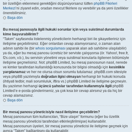
bir özelliğin eklenmesi gerektiğini düşünüyorsanız lütfen
phpBB Fikirleri
Merkezi
’ni ziyaret edin, oradan mevcut fikirlere oy verebilir ya da yeni özellikler
önerebilirsiniz.
Başa dön
Bu mesaj panosuyla ilgili hukuki sorunlar için veya suistimal durumlarda
kime başvurabilirim?
“Takım” sayfasında listelenmiş yöneticilerin herhangi biri ile şikayetleriniz için
iletişime geçebilirsiniz. Eğer onlardan cevap alamıyorsanız, o zaman alan
adının sahibi ile (bir
whois sorgulaması
yaparak alan adı sahibine ulaşılabilir)
ya da, eğer bu mesaj panosu ücretsiz bir serviste çalışıyorsa (ör. Yahoo!, free.fr,
f2s.com, v.b.), bu servisin yönetimi veya suistimal konularla ilgilenen bölümüyle
iletişime geçmelisiniz. Not: phpBB Limited, bu mesaj panosunun nasıl, nerede
ve kimler tarafından kullanıldığı konusunda bir bilgisi olmadığı için
kesinlikle
yargılanamaz
ve her ne olursa olsun sorumlu tutulamaz. phpBB.com sitesiyle
veya phpBB yazılımıyla
doğrudan ilgisi olmayan
herhangi bir hukuki konuda
(ihtiyati tedbir, mali sorumluluk, iftira vs.) phpBB Limited ile iletişime geçmeyin.
Bu yazılımın herhangi
üçüncü şahıslar tarafından kullanımıyla ilgili
phpBB
Limited’e e-posta gönderirseniz, ya çok kısa bir cevap alırsınız ya da hiç bir
cevap alamazsınız.
Başa dön
Bir mesaj panosu yöneticisiyle nasıl iletişime geçebilirim?
Mesaj panosunun tüm kullanıcıları, “Bize ulaşın” formunu (eğer bu özellik
mesaj panosu yöneticisi tarafından etkinleştirilmişse) kullanabilir.
Mesaj panosunun üyeleri, bir mesaj panosu yöneticisi ile iletişime geçmek için
ayrıca “Takım” bağlantısını da kullanabilir.