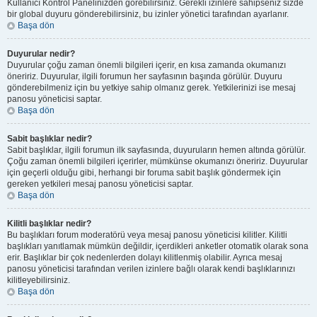
Kullanıcı Kontrol Panelinizden görebilirsiniz. Gerekli izinlere sahipseniz sizde
bir global duyuru gönderebilirsiniz, bu izinler yönetici tarafından ayarlanır.
Başa dön
Duyurular nedir?
Duyurular çoğu zaman önemli bilgileri içerir, en kısa zamanda okumanızı
öneririz. Duyurular, ilgili forumun her sayfasının başında görülür. Duyuru
gönderebilmeniz için bu yetkiye sahip olmanız gerek. Yetkilerinizi ise mesaj
panosu yöneticisi saptar.
Başa dön
Sabit başlıklar nedir?
Sabit başlıklar, ilgili forumun ilk sayfasında, duyuruların hemen altında görülür.
Çoğu zaman önemli bilgileri içerirler, mümkünse okumanızı öneririz. Duyurular
için geçerli olduğu gibi, herhangi bir foruma sabit başlık göndermek için
gereken yetkileri mesaj panosu yöneticisi saptar.
Başa dön
Kilitli başlıklar nedir?
Bu başlıkları forum moderatörü veya mesaj panosu yöneticisi kilitler. Kilitli
başlıkları yanıtlamak mümkün değildir, içerdikleri anketler otomatik olarak sona
erir. Başlıklar bir çok nedenlerden dolayı kilitlenmiş olabilir. Ayrıca mesaj
panosu yöneticisi tarafından verilen izinlere bağlı olarak kendi başlıklarınızı
kilitleyebilirsiniz.
Başa dön