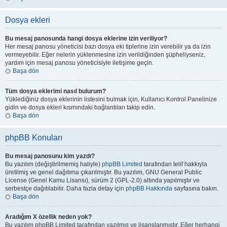
Dosya ekleri
Bu mesaj panosunda hangi dosya eklerine izin veriliyor?
Her mesaj panosu yöneticisi bazı dosya eki tiplerine izin verebilir ya da izin
vermeyebilir. Eğer nelerin yüklenmesine izin verildiğinden şüpheliyseniz,
yardım için mesaj panosu yöneticisiyle iletişime geçin.
Başa dön
Tüm dosya eklerimi nasıl bulurum?
Yüklediğiniz dosya eklerinin listesini bulmak için, Kullanıcı Kontrol Panelinize
gidin ve dosya ekleri kısmındaki bağlantıları takip edin.
Başa dön
phpBB Konuları
Bu mesaj panosunu kim yazdı?
Bu yazılım (değiştirilmemiş haliyle)
phpBB Limited
tarafından telif hakkıyla
üretilmiş ve genel dağıtıma çıkarılmıştır. Bu yazılım, GNU General Public
License (Genel Kamu Lisansı), sürüm 2 (GPL-2.0) altında yapılmıştır ve
serbestçe dağıtılabilir. Daha fazla detay için
phpBB Hakkında
sayfasına bakın.
Başa dön
Aradığım X özellik neden yok?
Bu yazılım phpBB Limited tarafından yazılmış ve lisanslanmıştır. Eğer herhangi