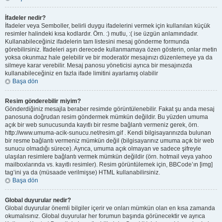
İfadeler nedir?
İfadeler veya Semboller, belirli duygu ifadelerini vermek için kullanılan küçük
resimler halindeki kısa kodlardır. Örn. :) mutlu, :( ise üzgün anlamındadır.
Kullanabileceğiniz ifadelerin tam listesini mesaj gönderme formunda
görebilirsiniz. İfadeleri aşırı derecede kullanmamaya özen gösterin, onlar metin
yoksa okunmaz hale gelebilir ve bir moderatör mesajınızı düzenlemeye ya da
silmeye karar verebilir. Mesaj panosu yöneticisi ayrıca bir mesajınızda
kullanabileceğiniz en fazla ifade limitini ayarlamış olabilir
Başa dön
Resim gönderebilir miyim?
Gönderdiğiniz mesajla beraber resimde görüntülenebilir. Fakat şu anda mesaj
panosuna doğrudan resim göndermek mümkün değildir. Bu yüzden umuma
açık bir web sunucusunda kayıtlı bir resme bağlantı vermeniz gerek, örn.
http://www.umuma-acik-sunucu.net/resim.gif . Kendi bilgisayarınızda bulunan
bir resme bağlantı vermeniz mümkün değil (bilgisayarınız umuma açık bir web
sunucu olmadığı sürece). Ayrıca, umuma açık olmayan ve sadece şifreyle
ulaşılan resimlere bağlantı vermek mümkün değildir (örn. hotmail veya yahoo
mailboxlarında vs. kayıtlı resimler). Resim görüntülemek için, BBCode’ın [img]
tag’ini ya da (müsaade verilmişse) HTML kullanabilirsiniz.
Başa dön
Global duyurular nedir?
Global duyurular önemli bilgiler içerir ve onları mümkün olan en kısa zamanda
okumalısınız. Global duyurular her forumun başında görünecektir ve ayrıca