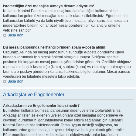
İstemediğim özel mesajları almaya devam ediyorum!
Kullanıcı Kontrol Panelinizdeki mesaj kuralları özelliğini kullanarak bir
kullanıcıdan gelen özel mesajları otomatik olarak silebilirsiniz. Eğer belirli bir
kullanıcıdan küfürlü ya da kötü niyetli özel mesajlar alıyorsanız, bu mesajları
moderatörlere bildirin; onlar özel mesaj gönderen bir kullanıcıyı önleme
yetkisine sahiptir.
Başa dön
Bu mesaj panosunda herhangi birinden spam e-posta aldım!
Üzgünüz. Aslında bu mesaj panosunun sunduğu e-posta gönderme işlevi
bundan korunmak için birçok önlemi almış bulunuyor. Aldığınız spam e-
postanın bir kopyasını mesaj panosu yöneticisine gönderin. Özellikle aldığınız
e-posta’nın başlık kısmını (to (kime), subject (konu) vs.) iletmeyi unutmayın, bu
kısımda e-postayı gönderen kullanıcı hakkında bilgiler bulunur. Mesaj panosu
yöneticileri bu bilgilerle meseleyi takip edebilir.
Başa dön
Arkadaşlar ve Engellenenler
Arkadaşlarım ve Engellenenler listesi nedir?
Bu listeleri kullanarak mesaj panosunun diğer üyelerini toplayabilirsiniz.
Arkadaşlar listenize eklenen üyeler, onlara özel mesajlar göndermeye ve
çevrimiçi durumlarını görüntülemeye kolay erişim sağlamak için Kullanıcı
Kontrol Panelinizde listelenecektir. Tema uygun desteği sağlıyorsa, bu
kullanıcılardan gelen mesajlar ayrıca detaylı ve belirgin olarak görünebilir.
Eğer engellenenler listenize bir kullanıcı eklediyseniz onlar tarafından