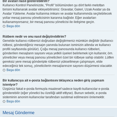
Bir avatarı nasıl gösterebilirim?
Kullanıcı Kontrol Panelinizde, “Profil” bölümünden şu dört farklı metottan
birisini kullanarak avatar ekleyebilirsiniz: Gravatar, Galeri, Uzak Avatar ya da
Avatar Yükleme. Avatar kullanma imkanı ve avatar kullanımında seçilebilecek
yollar mesaj panosu yöneticisinin kararına bağlıdır. Eğer avatarları
kullanamıyorsanız, bir mesaj panosu yöneticisi ile iletişime geçin.
Başa dön
Rütbem nedir ve onu nasıl değiştirebilirim?
Genelde kullanıcı rütbenizi doğrudan değiştirmeniz mümkün değildir (kullanıcı
rütbesi, gönderdiğiniz mesajın yanında bulunan isminizin altında ve kullanıcı
profili sayfasında görülür). Çoğu mesaj panosunda kullanıcı rütbeleri,
gönderilen mesajların sayısını veya yetkili üyeleri belirlemek için kullanılır, örn.
yöneticiler veya mesaj panosu yöneticileri özel bir rütbeye sahip olabilir. Lütfen
gereksiz yere mesaj gönderipte rütbenizi yükseltmeye çalışmayın, elde
edeceğiniz tek sonuç, yöneticilerin mesajlarınızın sayısını düşürmesi olacaktır.
Başa dön
Bir kullanıcıya ait e-posta bağlantısını tıklayınca neden giriş yapmam
isteniyor?
Üzgünüz fakat e-posta formuyla maalesef sadece kayıtlı kullanıcılar e-posta
gönderebilir (eğer yönetici bu özelliği aktif ettiyse). Bunun sebebi, e-posta
sisteminin anonim kullanıcılar tarafından suistimal edilmesini önlemektir.
Başa dön
Mesaj Gönderme