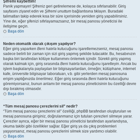
Şifremi kaybettim!
Panik yapmayın! Şifreniz geri getirelemese de, kolayca sıfırlanabilir. Giriş
sayfasını ziyaret edin ve
Şifremi unuttum
bağlantısına tıklayın. Buradaki
talimatları takip ederek kısa bir süre içerisinde yeniden giriş yapabilirsiniz.
Yine de, eğer şifenizi sıfırlayamazsanız, bir mesaj panosu yöneticisi ile
iletişime geçin.
Başa dön
Neden otomatik olarak çıkışım yapılıyor?
Eğer giriş yaparken
Beni hatırla
kutucuğunu işaretlemezseniz, mesaj panosu
sadece belirli bir zaman için sizi giriş yapmış şekilde tutacaktır. Bu, hesabınızın
başka biri tarafından kötüye kullanımını önlemek içindir. Sürekli giriş yapmış
olarak kalmak için, giriş sırasında
Beni hatırla
kutucuğunu işaretleyin. Ancak bu
işlem başkalarıyla paylaşılan bir bilgisayarlardan, örneğin; kütüphane, internet
kafe, üniversite bilgisayar laboratuarı, v.b. gibi yerlerden mesaj panosuna
erişim yaptığınızda önerilmez. Eğer giriş sırasında
Beni hatırla
kutucuğunu
göremiyorsanız, bunun anlamı bir mesaj panosu yöneticisinin bu özelliği devre
dışı bırakmış olmasıdır.
Başa dön
“Tüm mesaj panosu çerezlerini sil” nedir?
“Tüm mesaj panosu çerezlerini sil” özelliği, phpBB tarafından oluşturulan ve
mesaj panosuna girişiniz, doğrulanmanız için tutulan çerezleri silmeye yarar.
Çerezler ayrıca, eğer bir mesaj panosu yöneticisi tarafından ayarlandıysa,
okuma takibi gibi özellikler sağlar. Eğer giriş ya da çıkış problemleri
yaşıyorsanız, mesaj panosu çerezlerini silmek size yardımcı olabilir.
Başa dön