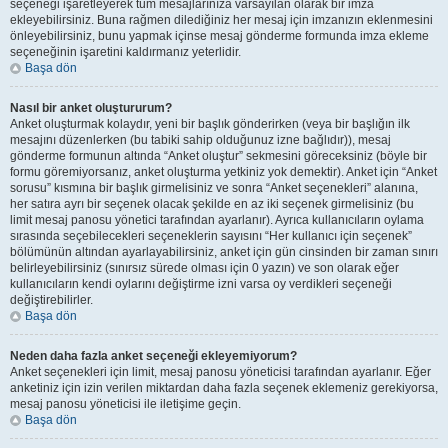
seçeneği işaretleyerek tüm mesajlarınıza varsayılan olarak bir imza
ekleyebilirsiniz. Buna rağmen dilediğiniz her mesaj için imzanızın eklenmesini
önleyebilirsiniz, bunu yapmak içinse mesaj gönderme formunda imza ekleme
seçeneğinin işaretini kaldırmanız yeterlidir.
Başa dön
Nasıl bir anket oluştururum?
Anket oluşturmak kolaydır, yeni bir başlık gönderirken (veya bir başlığın ilk
mesajını düzenlerken (bu tabiki sahip olduğunuz izne bağlıdır)), mesaj
gönderme formunun altında “Anket oluştur” sekmesini göreceksiniz (böyle bir
formu göremiyorsanız, anket oluşturma yetkiniz yok demektir). Anket için “Anket
sorusu” kısmına bir başlık girmelisiniz ve sonra “Anket seçenekleri” alanına,
her satıra ayrı bir seçenek olacak şekilde en az iki seçenek girmelisiniz (bu
limit mesaj panosu yönetici tarafından ayarlanır). Ayrıca kullanıcıların oylama
sırasında seçebilecekleri seçeneklerin sayısını “Her kullanıcı için seçenek”
bölümünün altından ayarlayabilirsiniz, anket için gün cinsinden bir zaman sınırı
belirleyebilirsiniz (sınırsız sürede olması için 0 yazın) ve son olarak eğer
kullanıcıların kendi oylarını değiştirme izni varsa oy verdikleri seçeneği
değiştirebilirler.
Başa dön
Neden daha fazla anket seçeneği ekleyemiyorum?
Anket seçenekleri için limit, mesaj panosu yöneticisi tarafından ayarlanır. Eğer
anketiniz için izin verilen miktardan daha fazla seçenek eklemeniz gerekiyorsa,
mesaj panosu yöneticisi ile iletişime geçin.
Başa dön