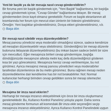
Yeni bir başlık ya da bir mesaja nasıl cevap gönderebilirim?
Bir foruma yeni bir başlık göndermek için, "Yeni Başlık" bağlantısına, bir başlığa
cevap göndermek içinse, "Cevap Gönder" bağlantısına tıklayın. Bir mesaj
göndermeden önce kayıt olmanız gerekebilir. Forum ve başlık ekranlarının alt
kısımlarında her forum için mevcut olan izinlerin bir listesini görebilirsiniz.
Örneğin: Yeni başlıklar gönderebilirsiniz, Dosya ekleri gönderebilirsiniz, v.b.
Başa dön
Bir mesajı nasıl silebilir veya düzenleyebilirim?
Mesaj panosu yöneticisi veya moderatör olmadığınız sürece, sadece kendinize
ait mesajları düzenleyebilir veya silebilirsiniz. Gönderdiğiniz bir mesajı
düzenle
butonuna tıklayarak düzenleyebilirsiniz (bu imkan bazen sadece belirli bir süre
için mevcuttur). Eğer mesajınıza birileri cevap göndermişse, başlığa
döndüğünüzde mesajınızın altında metni kaç defa düzenlediğinizi gösteren
kısa bir yazı göreceksiniz. Mesajınıza henüz cevap verilmemişse, bu not
görülmez. Ayrıca mesajınız mesaj panosu yöneticileri veya moderatörler
tarafından düzenlenince de bu metin görünmez. Buna rağmen mesajı neden
düzenlediklerine dair kendilerine has bir not bırakabilirler. Not: Normal
kullanıcılar herhangi birinden cevap geldikten sonra bir mesajı silemezler.
Başa dön
Mesajıma bir imza nasıl eklerim?
Herhangi bir mesaja imzanızı ekleyebilmek için önce bir imza oluşturmanız
gerekmektedir. Bu, Kullanıcı Kontrol Paneliniz yoluyla yapılır. Daha sonra
mesaj gönderme formunun alt kısmındaki
Bir imza ekle
seçeneğini seçip
mesajınıza imzanızı ekleyebilirsiniz. Ayrıca Kullanıcı Kontrol Panelindeki uygun