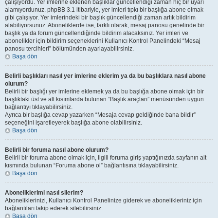
çalışıyordu. Yer imlerine eklenen başlıklar güncellendiği zaman hiç bir uyarı
alamıyordunuz. phpBB 3.1 itibariyle, yer imleri tıpkı bir başlığa abone olmak
gibi çalışıyor. Yer imlerindeki bir başlık güncellendiği zaman artık bildirim
alabiliyorsunuz. Aboneliklerde ise, farklı olarak, mesaj panosu genelinde bir
başlık ya da forum güncellendiğinde bildirim alacaksınız. Yer imleri ve
abonelikler için bildirim seçeneklerini Kullanıcı Kontrol Panelindeki “Mesaj
panosu tercihleri” bölümünden ayarlayabilirsiniz.
Başa dön
Belirli başlıkları nasıl yer imlerine eklerim ya da bu başlıklara nasıl abone
olurum?
Belirli bir başlığı yer imlerine eklemek ya da bu başlığa abone olmak için bir
başlıktaki üst ve alt kısımlarda bulunan “Başlık araçları” menüsünden uygun
bağlantıyı tıklayabilirsiniz.
Ayrıca bir başlığa cevap yazarken “Mesaja cevap geldiğinde bana bildir”
seçeneğini işaretleyerek başlığa abone olabilirsiniz.
Başa dön
Belirli bir foruma nasıl abone olurum?
Belirli bir foruma abone olmak için, ilgili foruma giriş yaptığınızda sayfanın alt
kısmında bulunan “Foruma abone ol” bağlantısına tıklayabilirsiniz.
Başa dön
Aboneliklerimi nasıl silerim?
Aboneliklerinizi, Kullanıcı Kontrol Panelinize giderek ve abonelikleriniz için
bağlantıları takip ederek silebilirsiniz.
Başa dön