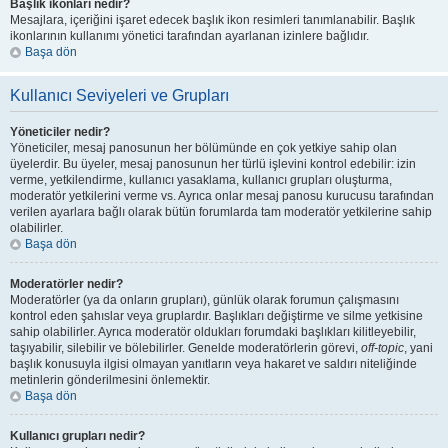
Başlık ikonları nedir?
Mesajlara, içeriğini işaret edecek başlık ikon resimleri tanımlanabilir. Başlık
ikonlarının kullanımı yönetici tarafından ayarlanan izinlere bağlıdır.
Başa dön
Kullanıcı Seviyeleri ve Grupları
Yöneticiler nedir?
Yöneticiler, mesaj panosunun her bölümünde en çok yetkiye sahip olan
üyelerdir. Bu üyeler, mesaj panosunun her türlü işlevini kontrol edebilir: izin
verme, yetkilendirme, kullanıcı yasaklama, kullanıcı grupları oluşturma,
moderatör yetkilerini verme vs. Ayrıca onlar mesaj panosu kurucusu tarafından
verilen ayarlara bağlı olarak bütün forumlarda tam moderatör yetkilerine sahip
olabilirler.
Başa dön
Moderatörler nedir?
Moderatörler (ya da onların grupları), günlük olarak forumun çalışmasını
kontrol eden şahıslar veya gruplardır. Başlıkları değiştirme ve silme yetkisine
sahip olabilirler. Ayrıca moderatör oldukları forumdaki başlıkları kilitleyebilir,
taşıyabilir, silebilir ve bölebilirler. Genelde moderatörlerin görevi,
off-topic
, yani
başlık konusuyla ilgisi olmayan yanıtların veya hakaret ve saldırı niteliğinde
metinlerin gönderilmesini önlemektir.
Başa dön
Kullanıcı grupları nedir?