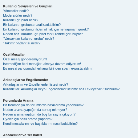
Kullanıcı Seviyeleri ve Grupları
Yöneticiler nedir?
Moderatörler nedir?
Kullanıcı grupları nedir?
Bir kullanıcı grubuna nasıl katılabilirim?
Bir kullanıcı grubunun lideri olmak için ne yapmam gerek?
Neden bazı kullanıcı grupları farklı renkte görünüyor?
“Varsayılan kullanıcı grubu” nedir?
“Takım” bağlantısı nedir?
Özel Mesajlar
Özel mesaj gönderemiyorum!
İstemediğim özel mesajları almaya devam ediyorum!
Bu mesaj panosunda herhangi birinden spam e-posta aldım!
Arkadaşlar ve Engellenenler
Arkadaşlarım ve Engellenenler listesi nedir?
Kullanıcıları Arkadaşlar veya Engellenenler listeme nasıl ekleyebilir / silebilirim?
Forumlarda Arama
Bir forumda ya da forumlarda nasıl arama yapabilirim?
Neden arama yaptığımda sonuç çıkmıyor?
Neden arama yaptığımda boş bir sayfa çıkıyor!?
Üyeler için nasıl arama yaparım?
Kendi mesajlarımı ve başlıklarımı nasıl bulabilirim?
Abonelikler ve Yer imleri