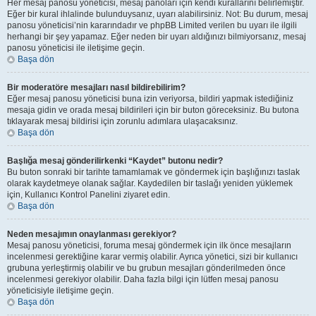
Her mesaj panosu yöneticisi, mesaj panoları için kendi kurallarını belirlemiştir.
Eğer bir kural ihlalinde bulunduysanız, uyarı alabilirsiniz. Not: Bu durum, mesaj
panosu yöneticisi’nin kararındadır ve phpBB Limited verilen bu uyarı ile ilgili
herhangi bir şey yapamaz. Eğer neden bir uyarı aldığınızı bilmiyorsanız, mesaj
panosu yöneticisi ile iletişime geçin.
Başa dön
Bir moderatöre mesajları nasıl bildirebilirim?
Eğer mesaj panosu yöneticisi buna izin veriyorsa, bildiri yapmak istediğiniz
mesaja gidin ve orada mesaj bildirileri için bir buton göreceksiniz. Bu butona
tıklayarak mesaj bildirisi için zorunlu adımlara ulaşacaksınız.
Başa dön
Başlığa mesaj gönderilirkenki “Kaydet” butonu nedir?
Bu buton sonraki bir tarihte tamamlamak ve göndermek için başlığınızı taslak
olarak kaydetmeye olanak sağlar. Kaydedilen bir taslağı yeniden yüklemek
için, Kullanıcı Kontrol Panelini ziyaret edin.
Başa dön
Neden mesajımın onaylanması gerekiyor?
Mesaj panosu yöneticisi, foruma mesaj göndermek için ilk önce mesajların
incelenmesi gerektiğine karar vermiş olabilir. Ayrıca yönetici, sizi bir kullanıcı
grubuna yerleştirmiş olabilir ve bu grubun mesajları gönderilmeden önce
incelenmesi gerekiyor olabilir. Daha fazla bilgi için lütfen mesaj panosu
yöneticisiyle iletişime geçin.
Başa dön