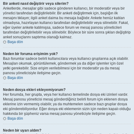
Bir anketi nasıl değiştirir veya silerim?
Anketlerde, mesajlar gibi sadece gönderen kullanıcı, bir moderatör veya bir
yönetici tarafından değiştirilebilir. Bir anketi değiştirmek için, başlığın ilk
mesajını tıklayın; ilgili anket daima bu mesaja bağlıdır. Ankete henüz katılan
olmadıysa, hazırlayan kullanıcı tarafından değiştirilebilir veya silinebilir. Fakat,
eğer üyeler ankete katılmışsa, sadece forum ve mesaj panosu yöneticileri
tarafından değiştirilebilir veya silinebilir. Böylece bir süre sonra şıkları değiştirip
anket sonuçlarını saptırma olanağı kalmaz.
Başa dön
Neden bir foruma erişimim yok?
Bazı forumlar sadece belirli kullanıcılara veya kullanıcı gruplarına açık olabilir.
Mesajları okumak, görüntülemek, göndermek ya da diğer işlemler için özel
yetki gerekebilir. Size erişim verilebilmesi için bir moderatör ya da mesaj
panosu yöneticisiyle iletişime geçin.
Başa dön
Neden dosya ekleri ekleyemiyorum?
Her forumda, her grupta, veya her kullanıcı temelinde dosya eki izinleri vardır.
Mesaj panosu yöneticisi mesaj gönderdiğiniz belirli forum için eklenen dosya
eklerine izin vermemiş olabilir, ya da muhtemelen sadece bazı gruplar dosya
eki gönderebiliyordur. Eğer dosya eki eklemenin sizin için neden kapalı olduğu
hakkında bir şüpheniz varsa mesaj panosu yöneticiyle iletişime geçin.
Başa dön
Neden bir uyarı aldım?