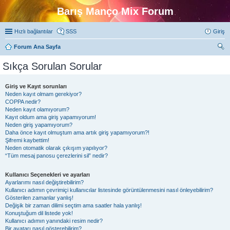
Barış Manço Mix Forum
Hızlı bağlantılar
SSS
Giriş
Forum Ana Sayfa
ra
Sıkça Sorulan Sorular
Giriş ve Kayıt sorunları
Neden kayıt olmam gerekiyor?
COPPA nedir?
Neden kayıt olamıyorum?
Kayıt oldum ama giriş yapamıyorum!
Neden giriş yapamıyorum?
Daha önce kayıt olmuştum ama artık giriş yapamıyorum?!
Şifremi kaybettim!
Neden otomatik olarak çıkışım yapılıyor?
“Tüm mesaj panosu çerezlerini sil” nedir?
Kullanıcı Seçenekleri ve ayarları
Ayarlarımı nasıl değiştirebilirim?
Kullanıcı adımın çevrimiçi kullanıcılar listesinde görüntülenmesini nasıl önleyebilirim?
Gösterilen zamanlar yanlış!
Değişik bir zaman dilimi seçtim ama saatler hala yanlış!
Konuştuğum dil listede yok!
Kullanıcı adımın yanındaki resim nedir?
Bir avatarı nasıl gösterebilirim?