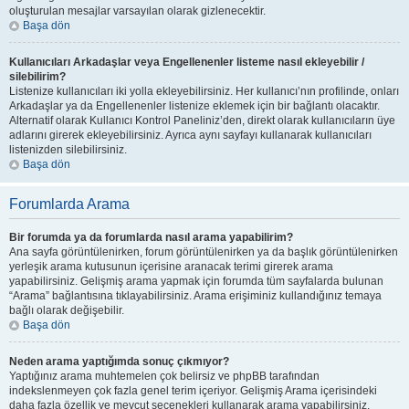
oluşturulan mesajlar varsayılan olarak gizlenecektir.
Başa dön
Kullanıcıları Arkadaşlar veya Engellenenler listeme nasıl ekleyebilir /
silebilirim?
Listenize kullanıcıları iki yolla ekleyebilirsiniz. Her kullanıcı’nın profilinde, onları
Arkadaşlar ya da Engellenenler listenize eklemek için bir bağlantı olacaktır.
Alternatif olarak Kullanıcı Kontrol Paneliniz’den, direkt olarak kullanıcıların üye
adlarını girerek ekleyebilirsiniz. Ayrıca aynı sayfayı kullanarak kullanıcıları
listenizden silebilirsiniz.
Başa dön
Forumlarda Arama
Bir forumda ya da forumlarda nasıl arama yapabilirim?
Ana sayfa görüntülenirken, forum görüntülenirken ya da başlık görüntülenirken
yerleşik arama kutusunun içerisine aranacak terimi girerek arama
yapabilirsiniz. Gelişmiş arama yapmak için forumda tüm sayfalarda bulunan
“Arama” bağlantısına tıklayabilirsiniz. Arama erişiminiz kullandığınız temaya
bağlı olarak değişebilir.
Başa dön
Neden arama yaptığımda sonuç çıkmıyor?
Yaptığınız arama muhtemelen çok belirsiz ve phpBB tarafından
indekslenmeyen çok fazla genel terim içeriyor. Gelişmiş Arama içerisindeki
daha fazla özellik ve mevcut seçenekleri kullanarak arama yapabilirsiniz.