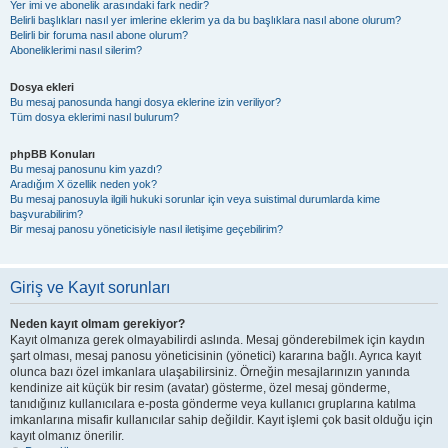
Yer imi ve abonelik arasındaki fark nedir?
Belirli başlıkları nasıl yer imlerine eklerim ya da bu başlıklara nasıl abone olurum?
Belirli bir foruma nasıl abone olurum?
Aboneliklerimi nasıl silerim?
Dosya ekleri
Bu mesaj panosunda hangi dosya eklerine izin veriliyor?
Tüm dosya eklerimi nasıl bulurum?
phpBB Konuları
Bu mesaj panosunu kim yazdı?
Aradığım X özellik neden yok?
Bu mesaj panosuyla ilgili hukuki sorunlar için veya suistimal durumlarda kime
başvurabilirim?
Bir mesaj panosu yöneticisiyle nasıl iletişime geçebilirim?
Giriş ve Kayıt sorunları
Neden kayıt olmam gerekiyor?
Kayıt olmanıza gerek olmayabilirdi aslında. Mesaj gönderebilmek için kaydın
şart olması, mesaj panosu yöneticisinin (yönetici) kararına bağlı. Ayrıca kayıt
olunca bazı özel imkanlara ulaşabilirsiniz. Örneğin mesajlarınızın yanında
kendinize ait küçük bir resim (avatar) gösterme, özel mesaj gönderme,
tanıdığınız kullanıcılara e-posta gönderme veya kullanıcı gruplarına katılma
imkanlarına misafir kullanıcılar sahip değildir. Kayıt işlemi çok basit olduğu için
kayıt olmanız önerilir.