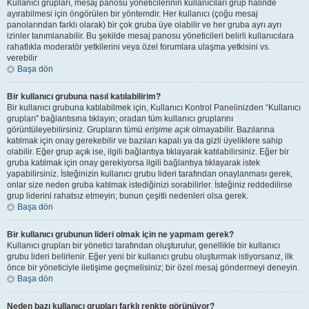
Kullanıcı grupları, mesaj panosu yöneticilerinin kullanıcıları grup halinde
ayırabilmesi için öngörülen bir yöntemdir. Her kullanıcı (çoğu mesaj
panolarından farklı olarak) bir çok gruba üye olabilir ve her gruba ayrı ayrı
izinler tanımlanabilir. Bu şekilde mesaj panosu yöneticileri belirli kullanıcılara
rahatlıkla moderatör yetkilerini veya özel forumlara ulaşma yetkisini vs.
verebilir
Başa dön
Bir kullanıcı grubuna nasıl katılabilirim?
Bir kullanıcı grubuna katılabilmek için, Kullanıcı Kontrol Panelinizden “Kullanıcı
grupları” bağlantısına tıklayın; oradan tüm kullanıcı gruplarını
görüntüleyebilirsiniz. Grupların tümü
erişime açık
olmayabilir. Bazılarına
katılmak için onay gerekebilir ve bazıları kapalı ya da gizli üyeliklere sahip
olabilir. Eğer grup açık ise, ilgili bağlantıya tıklayarak katılabilirsiniz. Eğer bir
gruba katılmak için onay gerekiyorsa ilgili bağlantıya tıklayarak istek
yapabilirsiniz. İsteğinizin kullanıcı grubu lideri tarafından onaylanması gerek,
onlar size neden gruba katılmak istediğinizi sorabilirler. İsteğiniz reddedilirse
grup liderini rahatsız etmeyin; bunun çeşitli nedenleri olsa gerek.
Başa dön
Bir kullanıcı grubunun lideri olmak için ne yapmam gerek?
Kullanıcı grupları bir yönetici tarafından oluşturulur, genellikle bir kullanıcı
grubu lideri belirlenir. Eğer yeni bir kullanıcı grubu oluşturmak istiyorsanız, ilk
önce bir yöneticiyle iletişime geçmelisiniz; bir özel mesaj göndermeyi deneyin.
Başa dön
Neden bazı kullanıcı grupları farklı renkte görünüyor?