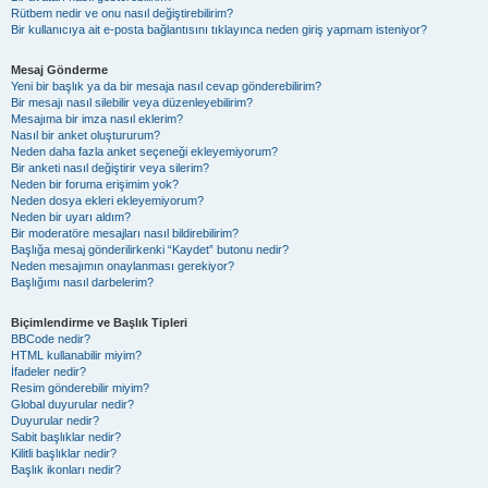
Rütbem nedir ve onu nasıl değiştirebilirim?
Bir kullanıcıya ait e-posta bağlantısını tıklayınca neden giriş yapmam isteniyor?
Mesaj Gönderme
Yeni bir başlık ya da bir mesaja nasıl cevap gönderebilirim?
Bir mesajı nasıl silebilir veya düzenleyebilirim?
Mesajıma bir imza nasıl eklerim?
Nasıl bir anket oluştururum?
Neden daha fazla anket seçeneği ekleyemiyorum?
Bir anketi nasıl değiştirir veya silerim?
Neden bir foruma erişimim yok?
Neden dosya ekleri ekleyemiyorum?
Neden bir uyarı aldım?
Bir moderatöre mesajları nasıl bildirebilirim?
Başlığa mesaj gönderilirkenki “Kaydet” butonu nedir?
Neden mesajımın onaylanması gerekiyor?
Başlığımı nasıl darbelerim?
Biçimlendirme ve Başlık Tipleri
BBCode nedir?
HTML kullanabilir miyim?
İfadeler nedir?
Resim gönderebilir miyim?
Global duyurular nedir?
Duyurular nedir?
Sabit başlıklar nedir?
Kilitli başlıklar nedir?
Başlık ikonları nedir?