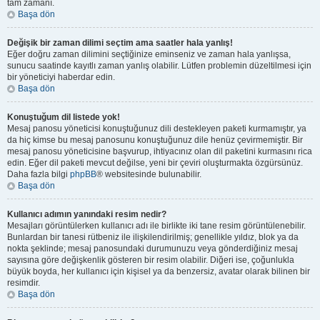
tam zamanı.
Başa dön
Değişik bir zaman dilimi seçtim ama saatler hala yanlış!
Eğer doğru zaman dilimini seçtiğinize eminseniz ve zaman hala yanlışsa,
sunucu saatinde kayıtlı zaman yanlış olabilir. Lütfen problemin düzeltilmesi için
bir yöneticiyi haberdar edin.
Başa dön
Konuştuğum dil listede yok!
Mesaj panosu yöneticisi konuştuğunuz dili destekleyen paketi kurmamıştır, ya
da hiç kimse bu mesaj panosunu konuştuğunuz dile henüz çevirmemiştir. Bir
mesaj panosu yöneticisine başvurup, ihtiyacınız olan dil paketini kurmasını rica
edin. Eğer dil paketi mevcut değilse, yeni bir çeviri oluşturmakta özgürsünüz.
Daha fazla bilgi
phpBB
® websitesinde bulunabilir.
Başa dön
Kullanıcı adımın yanındaki resim nedir?
Mesajları görüntülerken kullanıcı adı ile birlikte iki tane resim görüntülenebilir.
Bunlardan bir tanesi rütbeniz ile ilişkilendirilmiş; genellikle yıldız, blok ya da
nokta şeklinde; mesaj panosundaki durumunuzu veya gönderdiğiniz mesaj
sayısına göre değişkenlik gösteren bir resim olabilir. Diğeri ise, çoğunlukla
büyük boyda, her kullanıcı için kişisel ya da benzersiz, avatar olarak bilinen bir
resimdir.
Başa dön