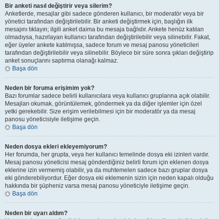
Bir anketi nasıl değiştirir veya silerim?
Anketlerde, mesajlar gibi sadece gönderen kullanıcı, bir moderatör veya bir
yönetici tarafından değiştirilebilir. Bir anketi değiştirmek için, başlığın ilk
mesajını tıklayın; ilgili anket daima bu mesaja bağlıdır. Ankete henüz katılan
olmadıysa, hazırlayan kullanıcı tarafından değiştirilebilir veya silinebilir. Fakat,
eğer üyeler ankete katılmışsa, sadece forum ve mesaj panosu yöneticileri
tarafından değiştirilebilir veya silinebilir. Böylece bir süre sonra şıkları değiştirip
anket sonuçlarını saptırma olanağı kalmaz.
Başa dön
Neden bir foruma erişimim yok?
Bazı forumlar sadece belirli kullanıcılara veya kullanıcı gruplarına açık olabilir.
Mesajları okumak, görüntülemek, göndermek ya da diğer işlemler için özel
yetki gerekebilir. Size erişim verilebilmesi için bir moderatör ya da mesaj
panosu yöneticisiyle iletişime geçin.
Başa dön
Neden dosya ekleri ekleyemiyorum?
Her forumda, her grupta, veya her kullanıcı temelinde dosya eki izinleri vardır.
Mesaj panosu yöneticisi mesaj gönderdiğiniz belirli forum için eklenen dosya
eklerine izin vermemiş olabilir, ya da muhtemelen sadece bazı gruplar dosya
eki gönderebiliyordur. Eğer dosya eki eklemenin sizin için neden kapalı olduğu
hakkında bir şüpheniz varsa mesaj panosu yöneticiyle iletişime geçin.
Başa dön
Neden bir uyarı aldım?