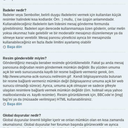
İfadeler nedir?
İfadeler veya Semboller, belirli duygu ifadelerini vermek için kullanılan küçük
resimler halindeki kısa kodlardır. Örn. :) mutlu, :( ise üzgün anlamındadır.
Kullanabileceğiniz ifadelerin tam listesini mesaj gönderme formunda
görebilirsiniz. İfadeleri aşırı derecede kullanmamaya özen gösterin, onlar metin
yoksa okunmaz hale gelebilir ve bir moderatör mesajınızı düzenlemeye ya da
silmeye karar verebilir. Mesaj panosu yöneticisi ayrıca bir mesajınızda
kullanabileceğiniz en fazla ifade limitini ayarlamış olabilir
Başa dön
Resim gönderebilir miyim?
Gönderdiğiniz mesajla beraber resimde görüntülenebilir. Fakat şu anda mesaj
panosuna doğrudan resim göndermek mümkün değildir. Bu yüzden umuma
açık bir web sunucusunda kayıtlı bir resme bağlantı vermeniz gerek, örn.
http://www.umuma-acik-sunucu.net/resim.gif . Kendi bilgisayarınızda bulunan
bir resme bağlantı vermeniz mümkün değil (bilgisayarınız umuma açık bir web
sunucu olmadığı sürece). Ayrıca, umuma açık olmayan ve sadece şifreyle
ulaşılan resimlere bağlantı vermek mümkün değildir (örn. hotmail veya yahoo
mailboxlarında vs. kayıtlı resimler). Resim görüntülemek için, BBCode’ın [img]
tag’ini ya da (müsaade verilmişse) HTML kullanabilirsiniz.
Başa dön
Global duyurular nedir?
Global duyurular önemli bilgiler içerir ve onları mümkün olan en kısa zamanda
okumalısınız. Global duyurular her forumun başında görünecektir ve ayrıca