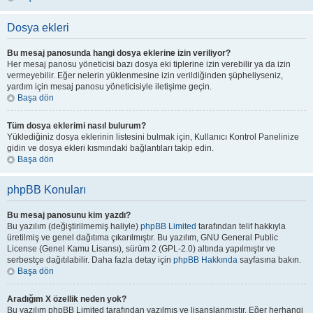
Dosya ekleri
Bu mesaj panosunda hangi dosya eklerine izin veriliyor?
Her mesaj panosu yöneticisi bazı dosya eki tiplerine izin verebilir ya da izin
vermeyebilir. Eğer nelerin yüklenmesine izin verildiğinden şüpheliyseniz,
yardım için mesaj panosu yöneticisiyle iletişime geçin.
Başa dön
Tüm dosya eklerimi nasıl bulurum?
Yüklediğiniz dosya eklerinin listesini bulmak için, Kullanıcı Kontrol Panelinize
gidin ve dosya ekleri kısmındaki bağlantıları takip edin.
Başa dön
phpBB Konuları
Bu mesaj panosunu kim yazdı?
Bu yazılım (değiştirilmemiş haliyle)
phpBB Limited
tarafından telif hakkıyla
üretilmiş ve genel dağıtıma çıkarılmıştır. Bu yazılım, GNU General Public
License (Genel Kamu Lisansı), sürüm 2 (GPL-2.0) altında yapılmıştır ve
serbestçe dağıtılabilir. Daha fazla detay için
phpBB Hakkında
sayfasına bakın.
Başa dön
Aradığım X özellik neden yok?
Bu yazılım phpBB Limited tarafından yazılmış ve lisanslanmıştır. Eğer herhangi