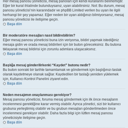
Her mesaj panosu yöneticisi, mesaj panoları için kendi kurallarını belirlemiştir.
Eğer bir kural ihlalinde bulunduysanız, uyarı alabilirsiniz. Not: Bu durum, mesaj
panosu yöneticisi’nin kararındadır ve phpBB Limited verilen bu uyarı ile ilgili
herhangi bir şey yapamaz. Eğer neden bir uyarı aldığınızı bilmiyorsanız, mesaj
panosu yöneticisi ile iletişime geçin.
Başa dön
Bir moderatöre mesajları nasıl bildirebilirim?
Eğer mesaj panosu yöneticisi buna izin veriyorsa, bildiri yapmak istediğiniz
mesaja gidin ve orada mesaj bildirileri için bir buton göreceksiniz. Bu butona
tıklayarak mesaj bildirisi için zorunlu adımlara ulaşacaksınız.
Başa dön
Başlığa mesaj gönderilirkenki “Kaydet” butonu nedir?
Bu buton sonraki bir tarihte tamamlamak ve göndermek için başlığınızı taslak
olarak kaydetmeye olanak sağlar. Kaydedilen bir taslağı yeniden yüklemek
için, Kullanıcı Kontrol Panelini ziyaret edin.
Başa dön
Neden mesajımın onaylanması gerekiyor?
Mesaj panosu yöneticisi, foruma mesaj göndermek için ilk önce mesajların
incelenmesi gerektiğine karar vermiş olabilir. Ayrıca yönetici, sizi bir kullanıcı
grubuna yerleştirmiş olabilir ve bu grubun mesajları gönderilmeden önce
incelenmesi gerekiyor olabilir. Daha fazla bilgi için lütfen mesaj panosu
yöneticisiyle iletişime geçin.
Başa dön