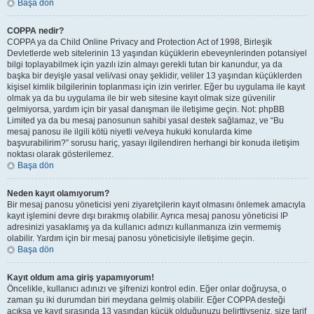
Başa dön
COPPA nedir?
COPPA ya da Child Online Privacy and Protection Act of 1998, Birleşik
Devletlerde web sitelerinin 13 yaşından küçüklerin ebeveynlerinden potansiyel
bilgi toplayabilmek için yazılı izin almayı gerekli tutan bir kanundur, ya da
başka bir deyişle yasal veli/vasi onay şeklidir, veliler 13 yaşından küçüklerden
kişisel kimlik bilgilerinin toplanması için izin verirler. Eğer bu uygulama ile kayıt
olmak ya da bu uygulama ile bir web sitesine kayıt olmak size güvenilir
gelmiyorsa, yardım için bir yasal danışman ile iletişime geçin. Not: phpBB
Limited ya da bu mesaj panosunun sahibi yasal destek sağlamaz, ve “Bu
mesaj panosu ile ilgili kötü niyetli ve/veya hukuki konularda kime
başvurabilirim?” sorusu hariç, yasayı ilgilendiren herhangi bir konuda iletişim
noktası olarak gösterilemez.
Başa dön
Neden kayıt olamıyorum?
Bir mesaj panosu yöneticisi yeni ziyaretçilerin kayıt olmasını önlemek amacıyla
kayıt işlemini devre dışı bırakmış olabilir. Ayrıca mesaj panosu yöneticisi IP
adresinizi yasaklamış ya da kullanıcı adınızı kullanmanıza izin vermemiş
olabilir. Yardım için bir mesaj panosu yöneticisiyle iletişime geçin.
Başa dön
Kayıt oldum ama giriş yapamıyorum!
Öncelikle, kullanıcı adınızı ve şifrenizi kontrol edin. Eğer onlar doğruysa, o
zaman şu iki durumdan biri meydana gelmiş olabilir. Eğer COPPA desteği
açıksa ve kayıt sırasında 13 yaşından küçük olduğunuzu belirttiyseniz, size tarif