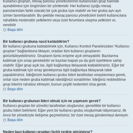
Kullanıcı grupları, mesaj panosu yöneticilerinin kullanıcıları grup halinde
ayırabilmesi için öngörülen bir yöntemdir. Her kullanıcı (çoğu mesaj
panolarından farklı olarak) bir çok gruba üye olabilir ve her gruba ayrı ayrı
izinler tanımlanabilir. Bu şekilde mesaj panosu yöneticileri belirli kullanıcılara
rahatlıkla moderatör yetkilerini veya özel forumlara ulaşma yetkisini vs.
verebilir
Başa dön
Bir kullanıcı grubuna nasıl katılabilirim?
Bir kullanıcı grubuna katılabilmek için, Kullanıcı Kontrol Panelinizden “Kullanıcı
grupları” bağlantısına tıklayın; oradan tüm kullanıcı gruplarını
görüntüleyebilirsiniz. Grupların tümü
erişime açık
olmayabilir. Bazılarına
katılmak için onay gerekebilir ve bazıları kapalı ya da gizli üyeliklere sahip
olabilir. Eğer grup açık ise, ilgili bağlantıya tıklayarak katılabilirsiniz. Eğer bir
gruba katılmak için onay gerekiyorsa ilgili bağlantıya tıklayarak istek
yapabilirsiniz. İsteğinizin kullanıcı grubu lideri tarafından onaylanması gerek,
onlar size neden gruba katılmak istediğinizi sorabilirler. İsteğiniz reddedilirse
grup liderini rahatsız etmeyin; bunun çeşitli nedenleri olsa gerek.
Başa dön
Bir kullanıcı grubunun lideri olmak için ne yapmam gerek?
Kullanıcı grupları bir yönetici tarafından oluşturulur, genellikle bir kullanıcı
grubu lideri belirlenir. Eğer yeni bir kullanıcı grubu oluşturmak istiyorsanız, ilk
önce bir yöneticiyle iletişime geçmelisiniz; bir özel mesaj göndermeyi deneyin.
Başa dön
Neden bazı kullanıcı grupları farklı renkte görünüyor?