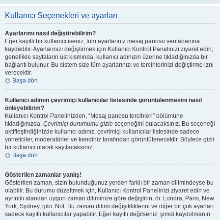
Kullanıcı Seçenekleri ve ayarları
Ayarlarımı nasıl değiştirebilirim?
Eğer kayıtlı bir kullanıcı iseniz, tüm ayarlarınız mesaj panosu veritabanına
kaydedilir. Ayarlarınızı değiştirmek için Kullanıcı Kontrol Panelinizi ziyaret edin;
genellikle sayfaların üst kısmında, kullanıcı adınızın üzerine tıkladığınızda bir
bağlantı bulunur. Bu sistem size tüm ayarlarınızı ve tercihlerinizi değiştirme izni
verecektir.
Başa dön
Kullanıcı adımın çevrimiçi kullanıcılar listesinde görüntülenmesini nasıl
önleyebilirim?
Kullanıcı Kontrol Panelinizden, “Mesaj panosu tercihleri” bölümüne
tıkladığınızda,
Çevrimiçi durumumu gizle
seçeneğini bulacaksınız. Bu seçeneği
aktifleştirdiğinizde kullanıcı adınız, çevrimiçi kullanıcılar listesinde sadece
yöneticiler, moderatörler ve kendiniz tarafından görüntülenecektir. Böylece gizli
bir kullanıcı olarak sayılacaksınız.
Başa dön
Gösterilen zamanlar yanlış!
Gösterilen zaman, sizin bulunduğunuz yerden farklı bir zaman dilimindeyse bu
olabilir. Bu durumu düzeltmek için, Kullanıcı Kontrol Panelinizi ziyaret edin ve
ayrıntılı alandan uygun zaman diliminize göre değiştirin, ör. Londra, Paris, New
York, Sydney, gibi. Not: Bu zaman dilimi değişikliklerini ve diğer bir çok ayarları
sadece kayıtlı kullanıcılar yapabilir. Eğer kayıtlı değilseniz, şimdi kaydolmanın