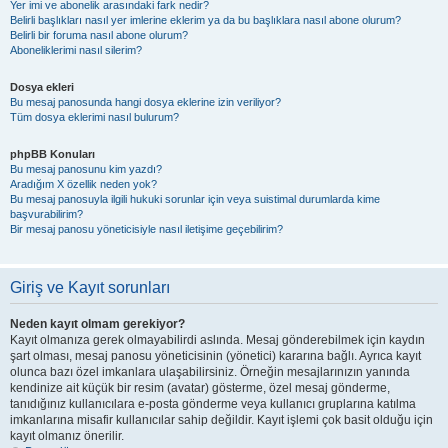
Yer imi ve abonelik arasındaki fark nedir?
Belirli başlıkları nasıl yer imlerine eklerim ya da bu başlıklara nasıl abone olurum?
Belirli bir foruma nasıl abone olurum?
Aboneliklerimi nasıl silerim?
Dosya ekleri
Bu mesaj panosunda hangi dosya eklerine izin veriliyor?
Tüm dosya eklerimi nasıl bulurum?
phpBB Konuları
Bu mesaj panosunu kim yazdı?
Aradığım X özellik neden yok?
Bu mesaj panosuyla ilgili hukuki sorunlar için veya suistimal durumlarda kime
başvurabilirim?
Bir mesaj panosu yöneticisiyle nasıl iletişime geçebilirim?
Giriş ve Kayıt sorunları
Neden kayıt olmam gerekiyor?
Kayıt olmanıza gerek olmayabilirdi aslında. Mesaj gönderebilmek için kaydın
şart olması, mesaj panosu yöneticisinin (yönetici) kararına bağlı. Ayrıca kayıt
olunca bazı özel imkanlara ulaşabilirsiniz. Örneğin mesajlarınızın yanında
kendinize ait küçük bir resim (avatar) gösterme, özel mesaj gönderme,
tanıdığınız kullanıcılara e-posta gönderme veya kullanıcı gruplarına katılma
imkanlarına misafir kullanıcılar sahip değildir. Kayıt işlemi çok basit olduğu için
kayıt olmanız önerilir.