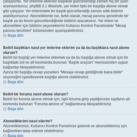
çalışıyordu. Yer imlerine eklenen başlıklar güncellendiği zaman hiç bir uyarı
alamıyordunuz. phpBB 3.1 itibariyle, yer imleri tıpkı bir başlığa abone olmak
gibi çalışıyor. Yer imlerindeki bir başlık güncellendiği zaman artık bildirim
alabiliyorsunuz. Aboneliklerde ise, farklı olarak, mesaj panosu genelinde bir
başlık ya da forum güncellendiğinde bildirim alacaksınız. Yer imleri ve
abonelikler için bildirim seçeneklerini Kullanıcı Kontrol Panelindeki “Mesaj
panosu tercihleri” bölümünden ayarlayabilirsiniz.
Başa dön
Belirli başlıkları nasıl yer imlerine eklerim ya da bu başlıklara nasıl abone
olurum?
Belirli bir başlığı yer imlerine eklemek ya da bu başlığa abone olmak için bir
başlıktaki üst ve alt kısımlarda bulunan “Başlık araçları” menüsünden uygun
bağlantıyı tıklayabilirsiniz.
Ayrıca bir başlığa cevap yazarken “Mesaja cevap geldiğinde bana bildir”
seçeneğini işaretleyerek başlığa abone olabilirsiniz.
Başa dön
Belirli bir foruma nasıl abone olurum?
Belirli bir foruma abone olmak için, ilgili foruma giriş yaptığınızda sayfanın alt
kısmında bulunan “Foruma abone ol” bağlantısına tıklayabilirsiniz.
Başa dön
Aboneliklerimi nasıl silerim?
Aboneliklerinizi, Kullanıcı Kontrol Panelinize giderek ve abonelikleriniz için
bağlantıları takip ederek silebilirsiniz.
Başa dön