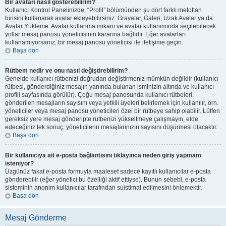
Bir avatarı nasıl gösterebilirim?
Kullanıcı Kontrol Panelinizde, “Profil” bölümünden şu dört farklı metottan
birisini kullanarak avatar ekleyebilirsiniz: Gravatar, Galeri, Uzak Avatar ya da
Avatar Yükleme. Avatar kullanma imkanı ve avatar kullanımında seçilebilecek
yollar mesaj panosu yöneticisinin kararına bağlıdır. Eğer avatarları
kullanamıyorsanız, bir mesaj panosu yöneticisi ile iletişime geçin.
Başa dön
Rütbem nedir ve onu nasıl değiştirebilirim?
Genelde kullanıcı rütbenizi doğrudan değiştirmeniz mümkün değildir (kullanıcı
rütbesi, gönderdiğiniz mesajın yanında bulunan isminizin altında ve kullanıcı
profili sayfasında görülür). Çoğu mesaj panosunda kullanıcı rütbeleri,
gönderilen mesajların sayısını veya yetkili üyeleri belirlemek için kullanılır, örn.
yöneticiler veya mesaj panosu yöneticileri özel bir rütbeye sahip olabilir. Lütfen
gereksiz yere mesaj gönderipte rütbenizi yükseltmeye çalışmayın, elde
edeceğiniz tek sonuç, yöneticilerin mesajlarınızın sayısını düşürmesi olacaktır.
Başa dön
Bir kullanıcıya ait e-posta bağlantısını tıklayınca neden giriş yapmam
isteniyor?
Üzgünüz fakat e-posta formuyla maalesef sadece kayıtlı kullanıcılar e-posta
gönderebilir (eğer yönetici bu özelliği aktif ettiyse). Bunun sebebi, e-posta
sisteminin anonim kullanıcılar tarafından suistimal edilmesini önlemektir.
Başa dön
Mesaj Gönderme