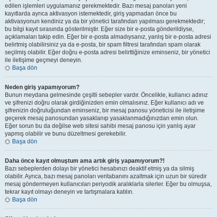
edilen işlemleri uygulamanız gerekmektedir. Bazı mesaj panoları yeni
kayıtlarda ayrıca aktivasyon istemektedir, giriş yapmadan önce bu
aktivasyonun kendiniz ya da bir yönetici tarafından yapılması gerekmektedir;
bu bilgi kayıt sırasında gösterilmiştir. Eğer size bir e-posta gönderildiyse,
açıklamaları takip edin. Eğer bir e-posta almadıysanız, yanlış bir e-posta adresi
belirtmiş olabilirsiniz ya da e-posta, bir spam filtresi tarafından spam olarak
seçilmiş olabilir. Eğer doğru e-posta adresi belirttiğinize eminseniz, bir yönetici
ile iletişime geçmeyi deneyin.
Başa dön
Neden giriş yapamıyorum?
Bunun meydana gelmesinde çeşitli sebepler vardır. Öncelikle, kullanıcı adınız
ve şifrenizi doğru olarak girdiğinizden emin olmalısınız. Eğer kullanıcı adı ve
şifrenizin doğruluğundan eminseniz, bir mesaj panosu yöneticisi ile iletişime
geçerek mesaj panosundan yasaklanıp yasaklanmadığınızdan emin olun.
Eğer sorun bu da değilse web sitesi sahibi mesaj panosu için yanlış ayar
yapmış olabilir ve bunu düzeltmesi gerekebilir.
Başa dön
Daha önce kayıt olmuştum ama artık giriş yapamıyorum?!
Bazı sebeplerden dolayı bir yönetici hesabınızı deaktif etmiş ya da silmiş
olabilir. Ayrıca, bazı mesaj panoları veritabanını azaltmak için uzun bir süredir
mesaj göndermeyen kullanıcıları periyodik aralıklarla silerler. Eğer bu olmuşsa,
tekrar kayıt olmayı deneyin ve tartışmalara katılın.
Başa dön