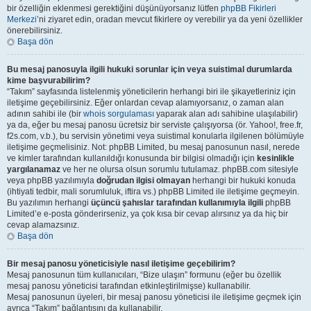
bir özelliğin eklenmesi gerektiğini düşünüyorsanız lütfen
phpBB Fikirleri
Merkezi
’ni ziyaret edin, oradan mevcut fikirlere oy verebilir ya da yeni özellikler
önerebilirsiniz.
Başa dön
Bu mesaj panosuyla ilgili hukuki sorunlar için veya suistimal durumlarda
kime başvurabilirim?
“Takım” sayfasında listelenmiş yöneticilerin herhangi biri ile şikayetleriniz için
iletişime geçebilirsiniz. Eğer onlardan cevap alamıyorsanız, o zaman alan
adının sahibi ile (bir
whois sorgulaması
yaparak alan adı sahibine ulaşılabilir)
ya da, eğer bu mesaj panosu ücretsiz bir serviste çalışıyorsa (ör. Yahoo!, free.fr,
f2s.com, v.b.), bu servisin yönetimi veya suistimal konularla ilgilenen bölümüyle
iletişime geçmelisiniz. Not: phpBB Limited, bu mesaj panosunun nasıl, nerede
ve kimler tarafından kullanıldığı konusunda bir bilgisi olmadığı için
kesinlikle
yargılanamaz
ve her ne olursa olsun sorumlu tutulamaz. phpBB.com sitesiyle
veya phpBB yazılımıyla
doğrudan ilgisi olmayan
herhangi bir hukuki konuda
(ihtiyati tedbir, mali sorumluluk, iftira vs.) phpBB Limited ile iletişime geçmeyin.
Bu yazılımın herhangi
üçüncü şahıslar tarafından kullanımıyla ilgili
phpBB
Limited’e e-posta gönderirseniz, ya çok kısa bir cevap alırsınız ya da hiç bir
cevap alamazsınız.
Başa dön
Bir mesaj panosu yöneticisiyle nasıl iletişime geçebilirim?
Mesaj panosunun tüm kullanıcıları, “Bize ulaşın” formunu (eğer bu özellik
mesaj panosu yöneticisi tarafından etkinleştirilmişse) kullanabilir.
Mesaj panosunun üyeleri, bir mesaj panosu yöneticisi ile iletişime geçmek için
ayrıca “Takım” bağlantısını da kullanabilir.