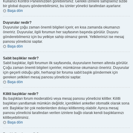
Kullanıcı Kontrol Panelinizden görebilirsiniz. Gerekli izinlere sahipseniz sizde
bir global duyuru gönderebilirsiniz, bu izinler yönetici tarafından ayarlanır.
Başa dön
Duyurular nedir?
Duyurular çoğu zaman önemli bilgileri içerir, en kısa zamanda okumanızı
öneririz. Duyurular, ilgili forumun her sayfasının başında görülür. Duyuru
gönderebilmeniz için bu yetkiye sahip olmanız gerek. Yetkilerinizi ise mesaj
panosu yöneticisi saptar.
Başa dön
Sabit başlıklar nedir?
Sabit başlıklar, ilgili forumun ilk sayfasında, duyuruların hemen altında görülür.
Çoğu zaman önemli bilgileri içerirler, mümkünse okumanızı öneririz. Duyurular
için geçerli olduğu gibi, herhangi bir foruma sabit başlık göndermek için
gereken yetkileri mesaj panosu yöneticisi saptar.
Başa dön
Kilitli başlıklar nedir?
Bu başlıkları forum moderatörü veya mesaj panosu yöneticisi kilitler. Kilitli
başlıkları yanıtlamak mümkün değildir, içerdikleri anketler otomatik olarak sona
erir. Başlıklar bir çok nedenlerden dolayı kilitlenmiş olabilir. Ayrıca mesaj
panosu yöneticisi tarafından verilen izinlere bağlı olarak kendi başlıklarınızı
kilitleyebilirsiniz.
Başa dön