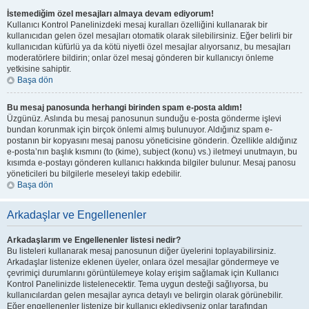
İstemediğim özel mesajları almaya devam ediyorum!
Kullanıcı Kontrol Panelinizdeki mesaj kuralları özelliğini kullanarak bir
kullanıcıdan gelen özel mesajları otomatik olarak silebilirsiniz. Eğer belirli bir
kullanıcıdan küfürlü ya da kötü niyetli özel mesajlar alıyorsanız, bu mesajları
moderatörlere bildirin; onlar özel mesaj gönderen bir kullanıcıyı önleme
yetkisine sahiptir.
Başa dön
Bu mesaj panosunda herhangi birinden spam e-posta aldım!
Üzgünüz. Aslında bu mesaj panosunun sunduğu e-posta gönderme işlevi
bundan korunmak için birçok önlemi almış bulunuyor. Aldığınız spam e-
postanın bir kopyasını mesaj panosu yöneticisine gönderin. Özellikle aldığınız
e-posta’nın başlık kısmını (to (kime), subject (konu) vs.) iletmeyi unutmayın, bu
kısımda e-postayı gönderen kullanıcı hakkında bilgiler bulunur. Mesaj panosu
yöneticileri bu bilgilerle meseleyi takip edebilir.
Başa dön
Arkadaşlar ve Engellenenler
Arkadaşlarım ve Engellenenler listesi nedir?
Bu listeleri kullanarak mesaj panosunun diğer üyelerini toplayabilirsiniz.
Arkadaşlar listenize eklenen üyeler, onlara özel mesajlar göndermeye ve
çevrimiçi durumlarını görüntülemeye kolay erişim sağlamak için Kullanıcı
Kontrol Panelinizde listelenecektir. Tema uygun desteği sağlıyorsa, bu
kullanıcılardan gelen mesajlar ayrıca detaylı ve belirgin olarak görünebilir.
Eğer engellenenler listenize bir kullanıcı eklediyseniz onlar tarafından