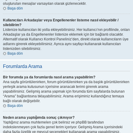
oluşturulan mesajlar varsayılan olarak gizlenecektir.
Başa dön
Kullanıcıları Arkadaşlar veya Engellenenler listeme nasıl ekleyebilir /
silebilirim?
Listenize kullanıcıları iki yolla ekleyebilirsiniz. Her kullanıcı’nın profilinde, onları
Arkadaşlar ya da Engellenenler listenize eklemek için bir bağlantı olacaktır.
Alternatif olarak Kullanıcı Kontrol Paneliniz’den, direkt olarak kullanıcıların üye
adlarını girerek ekleyebilirsiniz. Ayrıca aynı sayfayı kullanarak kullanıcıları
listenizden silebilirsiniz.
Başa dön
Forumlarda Arama
Bir forumda ya da forumlarda nasıl arama yapabilirim?
Ana sayfa görüntülenirken, forum görüntülenirken ya da başlık görüntülenirken
yerleşik arama kutusunun içerisine aranacak terimi girerek arama
yapabilirsiniz. Gelişmiş arama yapmak için forumda tüm sayfalarda bulunan
“Arama” bağlantısına tıklayabilirsiniz. Arama erişiminiz kullandığınız temaya
bağlı olarak değişebilir.
Başa dön
Neden arama yaptığımda sonuç çıkmıyor?
Yaptığınız arama muhtemelen çok belirsiz ve phpBB tarafından
indekslenmeyen çok fazla genel terim içeriyor. Gelişmiş Arama içerisindeki
daha fazla özellik ve mevcut seçenekleri kullanarak arama yapabilirsiniz.