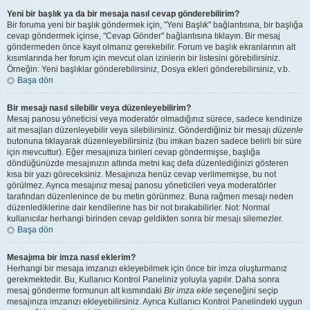
Yeni bir başlık ya da bir mesaja nasıl cevap gönderebilirim?
Bir foruma yeni bir başlık göndermek için, "Yeni Başlık" bağlantısına, bir başlığa
cevap göndermek içinse, "Cevap Gönder" bağlantısına tıklayın. Bir mesaj
göndermeden önce kayıt olmanız gerekebilir. Forum ve başlık ekranlarının alt
kısımlarında her forum için mevcut olan izinlerin bir listesini görebilirsiniz.
Örneğin: Yeni başlıklar gönderebilirsiniz, Dosya ekleri gönderebilirsiniz, v.b.
Başa dön
Bir mesajı nasıl silebilir veya düzenleyebilirim?
Mesaj panosu yöneticisi veya moderatör olmadığınız sürece, sadece kendinize
ait mesajları düzenleyebilir veya silebilirsiniz. Gönderdiğiniz bir mesajı
düzenle
butonuna tıklayarak düzenleyebilirsiniz (bu imkan bazen sadece belirli bir süre
için mevcuttur). Eğer mesajınıza birileri cevap göndermişse, başlığa
döndüğünüzde mesajınızın altında metni kaç defa düzenlediğinizi gösteren
kısa bir yazı göreceksiniz. Mesajınıza henüz cevap verilmemişse, bu not
görülmez. Ayrıca mesajınız mesaj panosu yöneticileri veya moderatörler
tarafından düzenlenince de bu metin görünmez. Buna rağmen mesajı neden
düzenlediklerine dair kendilerine has bir not bırakabilirler. Not: Normal
kullanıcılar herhangi birinden cevap geldikten sonra bir mesajı silemezler.
Başa dön
Mesajıma bir imza nasıl eklerim?
Herhangi bir mesaja imzanızı ekleyebilmek için önce bir imza oluşturmanız
gerekmektedir. Bu, Kullanıcı Kontrol Paneliniz yoluyla yapılır. Daha sonra
mesaj gönderme formunun alt kısmındaki
Bir imza ekle
seçeneğini seçip
mesajınıza imzanızı ekleyebilirsiniz. Ayrıca Kullanıcı Kontrol Panelindeki uygun