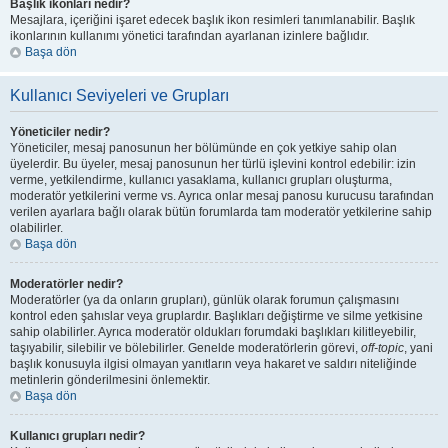
Başlık ikonları nedir?
Mesajlara, içeriğini işaret edecek başlık ikon resimleri tanımlanabilir. Başlık
ikonlarının kullanımı yönetici tarafından ayarlanan izinlere bağlıdır.
Başa dön
Kullanıcı Seviyeleri ve Grupları
Yöneticiler nedir?
Yöneticiler, mesaj panosunun her bölümünde en çok yetkiye sahip olan
üyelerdir. Bu üyeler, mesaj panosunun her türlü işlevini kontrol edebilir: izin
verme, yetkilendirme, kullanıcı yasaklama, kullanıcı grupları oluşturma,
moderatör yetkilerini verme vs. Ayrıca onlar mesaj panosu kurucusu tarafından
verilen ayarlara bağlı olarak bütün forumlarda tam moderatör yetkilerine sahip
olabilirler.
Başa dön
Moderatörler nedir?
Moderatörler (ya da onların grupları), günlük olarak forumun çalışmasını
kontrol eden şahıslar veya gruplardır. Başlıkları değiştirme ve silme yetkisine
sahip olabilirler. Ayrıca moderatör oldukları forumdaki başlıkları kilitleyebilir,
taşıyabilir, silebilir ve bölebilirler. Genelde moderatörlerin görevi,
off-topic
, yani
başlık konusuyla ilgisi olmayan yanıtların veya hakaret ve saldırı niteliğinde
metinlerin gönderilmesini önlemektir.
Başa dön
Kullanıcı grupları nedir?