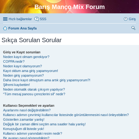
Barış Manço Mix Forum
Hızlı bağlantılar
SSS
Giriş
Forum Ana Sayfa
ra
Sıkça Sorulan Sorular
Giriş ve Kayıt sorunları
Neden kayıt olmam gerekiyor?
COPPA nedir?
Neden kayıt olamıyorum?
Kayıt oldum ama giriş yapamıyorum!
Neden giriş yapamıyorum?
Daha önce kayıt olmuştum ama artık giriş yapamıyorum?!
Şifremi kaybettim!
Neden otomatik olarak çıkışım yapılıyor?
“Tüm mesaj panosu çerezlerini sil” nedir?
Kullanıcı Seçenekleri ve ayarları
Ayarlarımı nasıl değiştirebilirim?
Kullanıcı adımın çevrimiçi kullanıcılar listesinde görüntülenmesini nasıl önleyebilirim?
Gösterilen zamanlar yanlış!
Değişik bir zaman dilimi seçtim ama saatler hala yanlış!
Konuştuğum dil listede yok!
Kullanıcı adımın yanındaki resim nedir?
Bir avatarı nasıl gösterebilirim?