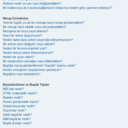
Rütbem nedir ve onu nasıl değiştirebilirim?
Bir kullanıcıya ait e-posta bağlantısını tıklayınca neden giriş yapmam isteniyor?
Mesaj Gönderme
Yeni bir başlık ya da bir mesaja nasıl cevap gönderebilirim?
Bir mesajı nasıl silebilir veya düzenleyebilirim?
Mesajıma bir imza nasıl eklerim?
Nasıl bir anket oluştururum?
Neden daha fazla anket seçeneği ekleyemiyorum?
Bir anketi nasıl değiştirir veya silerim?
Neden bir foruma erişimim yok?
Neden dosya ekleri ekleyemiyorum?
Neden bir uyarı aldım?
Bir moderatöre mesajları nasıl bildirebilirim?
Başlığa mesaj gönderilirkenki “Kaydet” butonu nedir?
Neden mesajımın onaylanması gerekiyor?
Başlığımı nasıl darbelerim?
Biçimlendirme ve Başlık Tipleri
BBCode nedir?
HTML kullanabilir miyim?
İfadeler nedir?
Resim gönderebilir miyim?
Global duyurular nedir?
Duyurular nedir?
Sabit başlıklar nedir?
Kilitli başlıklar nedir?
Başlık ikonları nedir?