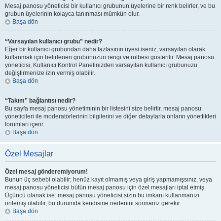
Mesaj panosu yöneticisi bir kullanıcı grubunun üyelerine bir renk belirler, ve bu
grubun üyelerinin kolayca tanınması mümkün olur.
Başa dön
“Varsayılan kullanıcı grubu” nedir?
Eğer bir kullanıcı grubundan daha fazlasının üyesi iseniz, varsayılan olarak
kullanmak için belirlenen grubunuzun rengi ve rütbesi gösterilir. Mesaj panosu
yöneticisi, Kullanıcı Kontrol Panelinizden varsayılan kullanıcı grubunuzu
değiştirmenize izin vermiş olabilir.
Başa dön
“Takım” bağlantısı nedir?
Bu sayfa mesaj panosu yönetiminin bir listesini size belirtir, mesaj panosu
yöneticileri ile moderatörlerinin bilgilerini ve diğer detaylarla onların yönettikleri
forumları içerir.
Başa dön
Özel Mesajlar
Özel mesaj gönderemiyorum!
Bunun üç sebebi olabilir; henüz kayıt olmamış veya giriş yapmamışsınız, veya
mesaj panosu yöneticisi bütün mesaj panosu için özel mesajları iptal etmiş.
Üçüncü olanak ise: mesaj panosu yöneticisi sizin bu imkanı kullanmanızı
önlemiş olabilir, bu durumda kendisine nedenini sormanız gerekir.
Başa dön