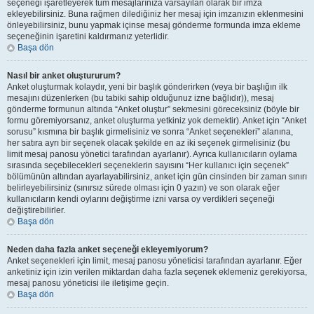
seçeneği işaretleyerek tüm mesajlarınıza varsayılan olarak bir imza
ekleyebilirsiniz. Buna rağmen dilediğiniz her mesaj için imzanızın eklenmesini
önleyebilirsiniz, bunu yapmak içinse mesaj gönderme formunda imza ekleme
seçeneğinin işaretini kaldırmanız yeterlidir.
Başa dön
Nasıl bir anket oluştururum?
Anket oluşturmak kolaydır, yeni bir başlık gönderirken (veya bir başlığın ilk
mesajını düzenlerken (bu tabiki sahip olduğunuz izne bağlıdır)), mesaj
gönderme formunun altında “Anket oluştur” sekmesini göreceksiniz (böyle bir
formu göremiyorsanız, anket oluşturma yetkiniz yok demektir). Anket için “Anket
sorusu” kısmına bir başlık girmelisiniz ve sonra “Anket seçenekleri” alanına,
her satıra ayrı bir seçenek olacak şekilde en az iki seçenek girmelisiniz (bu
limit mesaj panosu yönetici tarafından ayarlanır). Ayrıca kullanıcıların oylama
sırasında seçebilecekleri seçeneklerin sayısını “Her kullanıcı için seçenek”
bölümünün altından ayarlayabilirsiniz, anket için gün cinsinden bir zaman sınırı
belirleyebilirsiniz (sınırsız sürede olması için 0 yazın) ve son olarak eğer
kullanıcıların kendi oylarını değiştirme izni varsa oy verdikleri seçeneği
değiştirebilirler.
Başa dön
Neden daha fazla anket seçeneği ekleyemiyorum?
Anket seçenekleri için limit, mesaj panosu yöneticisi tarafından ayarlanır. Eğer
anketiniz için izin verilen miktardan daha fazla seçenek eklemeniz gerekiyorsa,
mesaj panosu yöneticisi ile iletişime geçin.
Başa dön