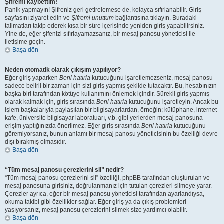
Şifremi kaybettim!
Panik yapmayın! Şifreniz geri getirelemese de, kolayca sıfırlanabilir. Giriş
sayfasını ziyaret edin ve
Şifremi unuttum
bağlantısına tıklayın. Buradaki
talimatları takip ederek kısa bir süre içerisinde yeniden giriş yapabilirsiniz.
Yine de, eğer şifenizi sıfırlayamazsanız, bir mesaj panosu yöneticisi ile
iletişime geçin.
Başa dön
Neden otomatik olarak çıkışım yapılıyor?
Eğer giriş yaparken
Beni hatırla
kutucuğunu işaretlemezseniz, mesaj panosu
sadece belirli bir zaman için sizi giriş yapmış şekilde tutacaktır. Bu, hesabınızın
başka biri tarafından kötüye kullanımını önlemek içindir. Sürekli giriş yapmış
olarak kalmak için, giriş sırasında
Beni hatırla
kutucuğunu işaretleyin. Ancak bu
işlem başkalarıyla paylaşılan bir bilgisayarlardan, örneğin; kütüphane, internet
kafe, üniversite bilgisayar laboratuarı, v.b. gibi yerlerden mesaj panosuna
erişim yaptığınızda önerilmez. Eğer giriş sırasında
Beni hatırla
kutucuğunu
göremiyorsanız, bunun anlamı bir mesaj panosu yöneticisinin bu özelliği devre
dışı bırakmış olmasıdır.
Başa dön
“Tüm mesaj panosu çerezlerini sil” nedir?
“Tüm mesaj panosu çerezlerini sil” özelliği, phpBB tarafından oluşturulan ve
mesaj panosuna girişiniz, doğrulanmanız için tutulan çerezleri silmeye yarar.
Çerezler ayrıca, eğer bir mesaj panosu yöneticisi tarafından ayarlandıysa,
okuma takibi gibi özellikler sağlar. Eğer giriş ya da çıkış problemleri
yaşıyorsanız, mesaj panosu çerezlerini silmek size yardımcı olabilir.
Başa dön