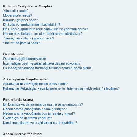
Kullanıcı Seviyeleri ve Grupları
Yöneticiler nedir?
Moderatörler nedir?
Kullanıcı grupları nedir?
Bir kullanıcı grubuna nasıl katılabilirim?
Bir kullanıcı grubunun lideri olmak için ne yapmam gerek?
Neden bazı kullanıcı grupları farklı renkte görünüyor?
“Varsayılan kullanıcı grubu” nedir?
“Takım” bağlantısı nedir?
Özel Mesajlar
Özel mesaj gönderemiyorum!
İstemediğim özel mesajları almaya devam ediyorum!
Bu mesaj panosunda herhangi birinden spam e-posta aldım!
Arkadaşlar ve Engellenenler
Arkadaşlarım ve Engellenenler listesi nedir?
Kullanıcıları Arkadaşlar veya Engellenenler listeme nasıl ekleyebilir / silebilirim?
Forumlarda Arama
Bir forumda ya da forumlarda nasıl arama yapabilirim?
Neden arama yaptığımda sonuç çıkmıyor?
Neden arama yaptığımda boş bir sayfa çıkıyor!?
Üyeler için nasıl arama yaparım?
Kendi mesajlarımı ve başlıklarımı nasıl bulabilirim?
Abonelikler ve Yer imleri