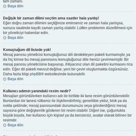
tam zamanı.
Başa dön
Değişik bir zaman dilimi seçtim ama saatler hala yanlış!
Eğer doğru zaman dilimini seçtiğinize eminseniz ve zaman hala yanlışsa,
sunucu saatinde kayıtlı zaman yanlış olabilir. Lütfen problemin düzeltilmesi için
bir yöneticiyi haberdar edin.
Başa dön
Konuştuğum dil listede yok!
Mesaj panosu yöneticisi konuştuğunuz dili destekleyen paketi kurmamıştır, ya
da hiç kimse bu mesaj panosunu konuştuğunuz dile henüz çevirmemiştir. Bir
mesaj panosu yöneticisine başvurup, ihtiyacınız olan dil paketini kurmasını rica
edin. Eğer dil paketi mevcut değilse, yeni bir çeviri oluşturmakta özgürsünüz.
Daha fazla bilgi
phpBB
® websitesinde bulunabilir.
Başa dön
Kullanıcı adımın yanındaki resim nedir?
Mesajları görüntülerken kullanıcı adı ile birlikte iki tane resim görüntülenebilir.
Bunlardan bir tanesi rütbeniz ile ilişkilendirilmiş; genellikle yıldız, blok ya da
nokta şeklinde; mesaj panosundaki durumunuzu veya gönderdiğiniz mesaj
sayısına göre değişkenlik gösteren bir resim olabilir. Diğeri ise, çoğunlukla
büyük boyda, her kullanıcı için kişisel ya da benzersiz, avatar olarak bilinen bir
resimdir.
Başa dön