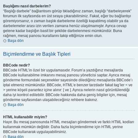
Başlığımı nasıl darbelerim?
“Başlığı darbele” bağlantısını görüp tıkladığınız zaman, başlığı “darbeleyerek”
forumun ilk sayfasında en üst sıraya çıkarabilirsiniz. Fakat, eğer bu bağlantıyı
göremiyorsanız, o zaman başlık darbeleme özelliği kapatılmış olabilir ya da
darbelemeler arası izin verilen zamana henüz ulaşılmamıştır. Ayrıca cevap
gelene kadar başlığın basit bir şekilde darbelenmesi mümkündür. Buna
rağmen, mesaj panosu kurallarını takip ettiğinize emin olun.
Başa dön
Biçimlendirme ve Başlık Tipleri
BBCode nedir?
BBCode HTML’in özel bir uygulamasıdır. Forum’a yazdığınız mesajlarda
BBCode kullanabilme imkanını mesaj panosu yöneticisi saptar. Ayrıca mesaj
gönderme formundaki seçenekler sayesinde dilediğiniz mesajlarda BBCode’ı
iptal etmeniz mümkündür. BBCode, HTML’e benzer tarzdadır fakat tag’ler < ve
> yerine köşeli parantez içine alınır: [ ve ]. Ayrıca nelerin nasıl görüntülendiği
daha iyi kontrol edilebilir. BBCode hakkında daha geniş bilgiler için, mesaj
gönderme sayfasından ulaşabileceğiniz rehbere bakınız.
Başa dön
HTML kullanabilir miyim?
Hayır. Bu mesaj panosunda HTML mesajları göndermek ve farklı HTML kodları
kullanmak mümkün değildir. Daha fazla biçimlendirme için HTML yerine
BBCode kullanarak uygulayabilirsiniz.
Başa dön