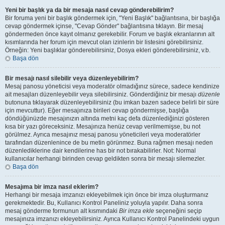
Yeni bir başlık ya da bir mesaja nasıl cevap gönderebilirim?
Bir foruma yeni bir başlık göndermek için, "Yeni Başlık" bağlantısına, bir başlığa
cevap göndermek içinse, "Cevap Gönder" bağlantısına tıklayın. Bir mesaj
göndermeden önce kayıt olmanız gerekebilir. Forum ve başlık ekranlarının alt
kısımlarında her forum için mevcut olan izinlerin bir listesini görebilirsiniz.
Örneğin: Yeni başlıklar gönderebilirsiniz, Dosya ekleri gönderebilirsiniz, v.b.
Başa dön
Bir mesajı nasıl silebilir veya düzenleyebilirim?
Mesaj panosu yöneticisi veya moderatör olmadığınız sürece, sadece kendinize
ait mesajları düzenleyebilir veya silebilirsiniz. Gönderdiğiniz bir mesajı
düzenle
butonuna tıklayarak düzenleyebilirsiniz (bu imkan bazen sadece belirli bir süre
için mevcuttur). Eğer mesajınıza birileri cevap göndermişse, başlığa
döndüğünüzde mesajınızın altında metni kaç defa düzenlediğinizi gösteren
kısa bir yazı göreceksiniz. Mesajınıza henüz cevap verilmemişse, bu not
görülmez. Ayrıca mesajınız mesaj panosu yöneticileri veya moderatörler
tarafından düzenlenince de bu metin görünmez. Buna rağmen mesajı neden
düzenlediklerine dair kendilerine has bir not bırakabilirler. Not: Normal
kullanıcılar herhangi birinden cevap geldikten sonra bir mesajı silemezler.
Başa dön
Mesajıma bir imza nasıl eklerim?
Herhangi bir mesaja imzanızı ekleyebilmek için önce bir imza oluşturmanız
gerekmektedir. Bu, Kullanıcı Kontrol Paneliniz yoluyla yapılır. Daha sonra
mesaj gönderme formunun alt kısmındaki
Bir imza ekle
seçeneğini seçip
mesajınıza imzanızı ekleyebilirsiniz. Ayrıca Kullanıcı Kontrol Panelindeki uygun