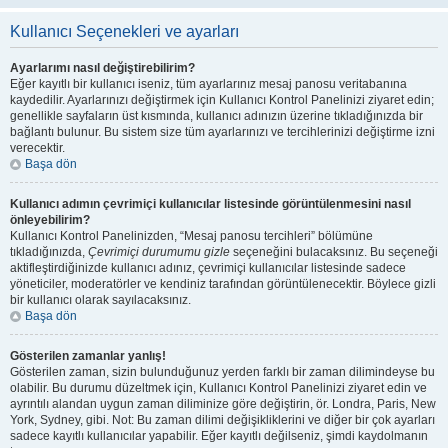
Kullanıcı Seçenekleri ve ayarları
Ayarlarımı nasıl değiştirebilirim?
Eğer kayıtlı bir kullanıcı iseniz, tüm ayarlarınız mesaj panosu veritabanına
kaydedilir. Ayarlarınızı değiştirmek için Kullanıcı Kontrol Panelinizi ziyaret edin;
genellikle sayfaların üst kısmında, kullanıcı adınızın üzerine tıkladığınızda bir
bağlantı bulunur. Bu sistem size tüm ayarlarınızı ve tercihlerinizi değiştirme izni
verecektir.
Başa dön
Kullanıcı adımın çevrimiçi kullanıcılar listesinde görüntülenmesini nasıl
önleyebilirim?
Kullanıcı Kontrol Panelinizden, “Mesaj panosu tercihleri” bölümüne
tıkladığınızda,
Çevrimiçi durumumu gizle
seçeneğini bulacaksınız. Bu seçeneği
aktifleştirdiğinizde kullanıcı adınız, çevrimiçi kullanıcılar listesinde sadece
yöneticiler, moderatörler ve kendiniz tarafından görüntülenecektir. Böylece gizli
bir kullanıcı olarak sayılacaksınız.
Başa dön
Gösterilen zamanlar yanlış!
Gösterilen zaman, sizin bulunduğunuz yerden farklı bir zaman dilimindeyse bu
olabilir. Bu durumu düzeltmek için, Kullanıcı Kontrol Panelinizi ziyaret edin ve
ayrıntılı alandan uygun zaman diliminize göre değiştirin, ör. Londra, Paris, New
York, Sydney, gibi. Not: Bu zaman dilimi değişikliklerini ve diğer bir çok ayarları
sadece kayıtlı kullanıcılar yapabilir. Eğer kayıtlı değilseniz, şimdi kaydolmanın