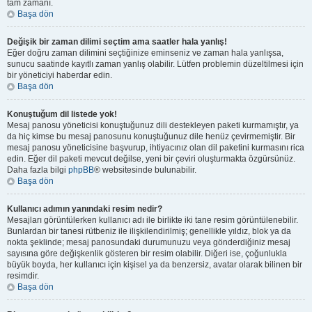
tam zamanı.
Başa dön
Değişik bir zaman dilimi seçtim ama saatler hala yanlış!
Eğer doğru zaman dilimini seçtiğinize eminseniz ve zaman hala yanlışsa,
sunucu saatinde kayıtlı zaman yanlış olabilir. Lütfen problemin düzeltilmesi için
bir yöneticiyi haberdar edin.
Başa dön
Konuştuğum dil listede yok!
Mesaj panosu yöneticisi konuştuğunuz dili destekleyen paketi kurmamıştır, ya
da hiç kimse bu mesaj panosunu konuştuğunuz dile henüz çevirmemiştir. Bir
mesaj panosu yöneticisine başvurup, ihtiyacınız olan dil paketini kurmasını rica
edin. Eğer dil paketi mevcut değilse, yeni bir çeviri oluşturmakta özgürsünüz.
Daha fazla bilgi
phpBB
® websitesinde bulunabilir.
Başa dön
Kullanıcı adımın yanındaki resim nedir?
Mesajları görüntülerken kullanıcı adı ile birlikte iki tane resim görüntülenebilir.
Bunlardan bir tanesi rütbeniz ile ilişkilendirilmiş; genellikle yıldız, blok ya da
nokta şeklinde; mesaj panosundaki durumunuzu veya gönderdiğiniz mesaj
sayısına göre değişkenlik gösteren bir resim olabilir. Diğeri ise, çoğunlukla
büyük boyda, her kullanıcı için kişisel ya da benzersiz, avatar olarak bilinen bir
resimdir.
Başa dön