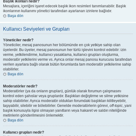
Başlık ikonları nedir?
Mesajlara, içeriğini işaret edecek başlık ikon resimleri tanımlanabilir. Başlık
ikonlarının kullanımı yönetici tarafından ayarlanan izinlere bağlıdır.
Başa dön
Kullanıcı Seviyeleri ve Grupları
Yöneticiler nedir?
Yöneticiler, mesaj panosunun her bölümünde en çok yetkiye sahip olan
üyelerdir. Bu üyeler, mesaj panosunun her türlü işlevini kontrol edebilir: izin
verme, yetkilendirme, kullanıcı yasaklama, kullanıcı grupları oluşturma,
moderatör yetkilerini verme vs. Ayrıca onlar mesaj panosu kurucusu tarafından
verilen ayarlara bağlı olarak bütün forumlarda tam moderatör yetkilerine sahip
olabilirler.
Başa dön
Moderatörler nedir?
Moderatörler (ya da onların grupları), günlük olarak forumun çalışmasını
kontrol eden şahıslar veya gruplardır. Başlıkları değiştirme ve silme yetkisine
sahip olabilirler. Ayrıca moderatör oldukları forumdaki başlıkları kilitleyebilir,
taşıyabilir, silebilir ve bölebilirler. Genelde moderatörlerin görevi,
off-topic
, yani
başlık konusuyla ilgisi olmayan yanıtların veya hakaret ve saldırı niteliğinde
metinlerin gönderilmesini önlemektir.
Başa dön
Kullanıcı grupları nedir?