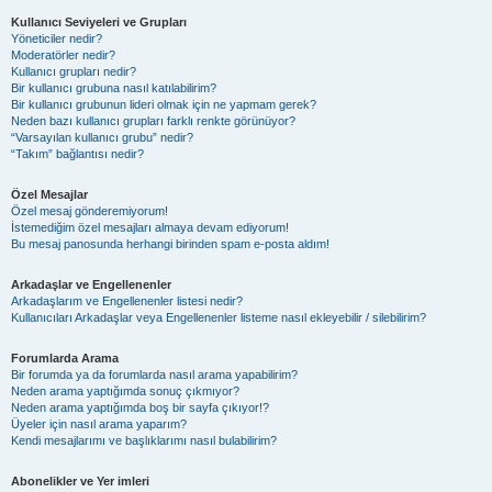
Kullanıcı Seviyeleri ve Grupları
Yöneticiler nedir?
Moderatörler nedir?
Kullanıcı grupları nedir?
Bir kullanıcı grubuna nasıl katılabilirim?
Bir kullanıcı grubunun lideri olmak için ne yapmam gerek?
Neden bazı kullanıcı grupları farklı renkte görünüyor?
“Varsayılan kullanıcı grubu” nedir?
“Takım” bağlantısı nedir?
Özel Mesajlar
Özel mesaj gönderemiyorum!
İstemediğim özel mesajları almaya devam ediyorum!
Bu mesaj panosunda herhangi birinden spam e-posta aldım!
Arkadaşlar ve Engellenenler
Arkadaşlarım ve Engellenenler listesi nedir?
Kullanıcıları Arkadaşlar veya Engellenenler listeme nasıl ekleyebilir / silebilirim?
Forumlarda Arama
Bir forumda ya da forumlarda nasıl arama yapabilirim?
Neden arama yaptığımda sonuç çıkmıyor?
Neden arama yaptığımda boş bir sayfa çıkıyor!?
Üyeler için nasıl arama yaparım?
Kendi mesajlarımı ve başlıklarımı nasıl bulabilirim?
Abonelikler ve Yer imleri