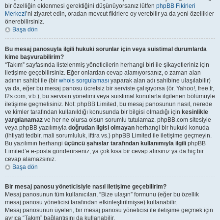
bir özelliğin eklenmesi gerektiğini düşünüyorsanız lütfen
phpBB Fikirleri
Merkezi
’ni ziyaret edin, oradan mevcut fikirlere oy verebilir ya da yeni özellikler
önerebilirsiniz.
Başa dön
Bu mesaj panosuyla ilgili hukuki sorunlar için veya suistimal durumlarda
kime başvurabilirim?
“Takım” sayfasında listelenmiş yöneticilerin herhangi biri ile şikayetleriniz için
iletişime geçebilirsiniz. Eğer onlardan cevap alamıyorsanız, o zaman alan
adının sahibi ile (bir
whois sorgulaması
yaparak alan adı sahibine ulaşılabilir)
ya da, eğer bu mesaj panosu ücretsiz bir serviste çalışıyorsa (ör. Yahoo!, free.fr,
f2s.com, v.b.), bu servisin yönetimi veya suistimal konularla ilgilenen bölümüyle
iletişime geçmelisiniz. Not: phpBB Limited, bu mesaj panosunun nasıl, nerede
ve kimler tarafından kullanıldığı konusunda bir bilgisi olmadığı için
kesinlikle
yargılanamaz
ve her ne olursa olsun sorumlu tutulamaz. phpBB.com sitesiyle
veya phpBB yazılımıyla
doğrudan ilgisi olmayan
herhangi bir hukuki konuda
(ihtiyati tedbir, mali sorumluluk, iftira vs.) phpBB Limited ile iletişime geçmeyin.
Bu yazılımın herhangi
üçüncü şahıslar tarafından kullanımıyla ilgili
phpBB
Limited’e e-posta gönderirseniz, ya çok kısa bir cevap alırsınız ya da hiç bir
cevap alamazsınız.
Başa dön
Bir mesaj panosu yöneticisiyle nasıl iletişime geçebilirim?
Mesaj panosunun tüm kullanıcıları, “Bize ulaşın” formunu (eğer bu özellik
mesaj panosu yöneticisi tarafından etkinleştirilmişse) kullanabilir.
Mesaj panosunun üyeleri, bir mesaj panosu yöneticisi ile iletişime geçmek için
ayrıca “Takım” bağlantısını da kullanabilir.