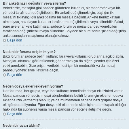
Bir anketi nasıl değiştirir veya silerim?
Anketlerde, mesajlar gibi sadece gönderen kullanıcı, bir moderatör veya bir
yönetici tarafından değiştirilebilir. Bir anketi değiştirmek için, başlığın ilk
mesajını tıklayın; ilgili anket daima bu mesaja bağlıdır. Ankete henüz katılan
olmadıysa, hazırlayan kullanıcı tarafından değiştirilebilir veya silinebilir. Fakat,
eğer üyeler ankete katılmışsa, sadece forum ve mesaj panosu yöneticileri
tarafından değiştirilebilir veya silinebilir. Böylece bir süre sonra şıkları değiştirip
anket sonuçlarını saptırma olanağı kalmaz.
Başa dön
Neden bir foruma erişimim yok?
Bazı forumlar sadece belirli kullanıcılara veya kullanıcı gruplarına açık olabilir.
Mesajları okumak, görüntülemek, göndermek ya da diğer işlemler için özel
yetki gerekebilir. Size erişim verilebilmesi için bir moderatör ya da mesaj
panosu yöneticisiyle iletişime geçin.
Başa dön
Neden dosya ekleri ekleyemiyorum?
Her forumda, her grupta, veya her kullanıcı temelinde dosya eki izinleri vardır.
Mesaj panosu yöneticisi mesaj gönderdiğiniz belirli forum için eklenen dosya
eklerine izin vermemiş olabilir, ya da muhtemelen sadece bazı gruplar dosya
eki gönderebiliyordur. Eğer dosya eki eklemenin sizin için neden kapalı olduğu
hakkında bir şüpheniz varsa mesaj panosu yöneticiyle iletişime geçin.
Başa dön
Neden bir uyarı aldım?