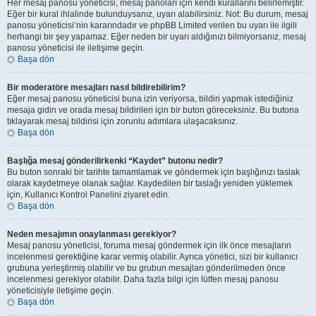
Her mesaj panosu yöneticisi, mesaj panoları için kendi kurallarını belirlemiştir.
Eğer bir kural ihlalinde bulunduysanız, uyarı alabilirsiniz. Not: Bu durum, mesaj
panosu yöneticisi’nin kararındadır ve phpBB Limited verilen bu uyarı ile ilgili
herhangi bir şey yapamaz. Eğer neden bir uyarı aldığınızı bilmiyorsanız, mesaj
panosu yöneticisi ile iletişime geçin.
Başa dön
Bir moderatöre mesajları nasıl bildirebilirim?
Eğer mesaj panosu yöneticisi buna izin veriyorsa, bildiri yapmak istediğiniz
mesaja gidin ve orada mesaj bildirileri için bir buton göreceksiniz. Bu butona
tıklayarak mesaj bildirisi için zorunlu adımlara ulaşacaksınız.
Başa dön
Başlığa mesaj gönderilirkenki “Kaydet” butonu nedir?
Bu buton sonraki bir tarihte tamamlamak ve göndermek için başlığınızı taslak
olarak kaydetmeye olanak sağlar. Kaydedilen bir taslağı yeniden yüklemek
için, Kullanıcı Kontrol Panelini ziyaret edin.
Başa dön
Neden mesajımın onaylanması gerekiyor?
Mesaj panosu yöneticisi, foruma mesaj göndermek için ilk önce mesajların
incelenmesi gerektiğine karar vermiş olabilir. Ayrıca yönetici, sizi bir kullanıcı
grubuna yerleştirmiş olabilir ve bu grubun mesajları gönderilmeden önce
incelenmesi gerekiyor olabilir. Daha fazla bilgi için lütfen mesaj panosu
yöneticisiyle iletişime geçin.
Başa dön