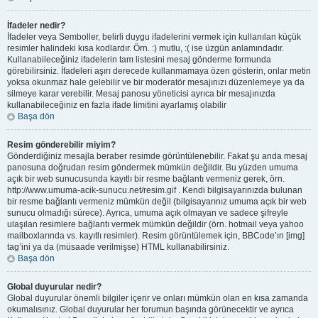
İfadeler nedir?
İfadeler veya Semboller, belirli duygu ifadelerini vermek için kullanılan küçük
resimler halindeki kısa kodlardır. Örn. :) mutlu, :( ise üzgün anlamındadır.
Kullanabileceğiniz ifadelerin tam listesini mesaj gönderme formunda
görebilirsiniz. İfadeleri aşırı derecede kullanmamaya özen gösterin, onlar metin
yoksa okunmaz hale gelebilir ve bir moderatör mesajınızı düzenlemeye ya da
silmeye karar verebilir. Mesaj panosu yöneticisi ayrıca bir mesajınızda
kullanabileceğiniz en fazla ifade limitini ayarlamış olabilir
Başa dön
Resim gönderebilir miyim?
Gönderdiğiniz mesajla beraber resimde görüntülenebilir. Fakat şu anda mesaj
panosuna doğrudan resim göndermek mümkün değildir. Bu yüzden umuma
açık bir web sunucusunda kayıtlı bir resme bağlantı vermeniz gerek, örn.
http://www.umuma-acik-sunucu.net/resim.gif . Kendi bilgisayarınızda bulunan
bir resme bağlantı vermeniz mümkün değil (bilgisayarınız umuma açık bir web
sunucu olmadığı sürece). Ayrıca, umuma açık olmayan ve sadece şifreyle
ulaşılan resimlere bağlantı vermek mümkün değildir (örn. hotmail veya yahoo
mailboxlarında vs. kayıtlı resimler). Resim görüntülemek için, BBCode’ın [img]
tag’ini ya da (müsaade verilmişse) HTML kullanabilirsiniz.
Başa dön
Global duyurular nedir?
Global duyurular önemli bilgiler içerir ve onları mümkün olan en kısa zamanda
okumalısınız. Global duyurular her forumun başında görünecektir ve ayrıca