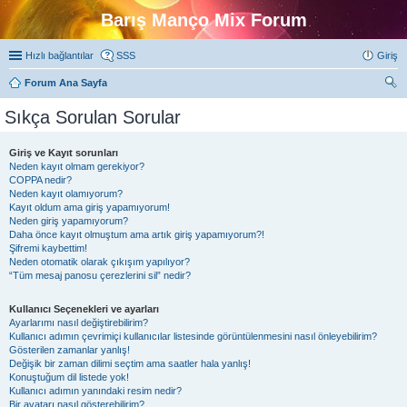
Barış Manço Mix Forum
Hızlı bağlantılar
SSS
Giriş
Forum Ana Sayfa
ra
Sıkça Sorulan Sorular
Giriş ve Kayıt sorunları
Neden kayıt olmam gerekiyor?
COPPA nedir?
Neden kayıt olamıyorum?
Kayıt oldum ama giriş yapamıyorum!
Neden giriş yapamıyorum?
Daha önce kayıt olmuştum ama artık giriş yapamıyorum?!
Şifremi kaybettim!
Neden otomatik olarak çıkışım yapılıyor?
“Tüm mesaj panosu çerezlerini sil” nedir?
Kullanıcı Seçenekleri ve ayarları
Ayarlarımı nasıl değiştirebilirim?
Kullanıcı adımın çevrimiçi kullanıcılar listesinde görüntülenmesini nasıl önleyebilirim?
Gösterilen zamanlar yanlış!
Değişik bir zaman dilimi seçtim ama saatler hala yanlış!
Konuştuğum dil listede yok!
Kullanıcı adımın yanındaki resim nedir?
Bir avatarı nasıl gösterebilirim?