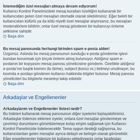
İstemediğim özel mesajları almaya devam ediyorum!
Kullanıcı Kontrol Panelinizdeki mesaj kuralları özelliğini kullanarak bir
kullanıcıdan gelen özel mesajları otomatik olarak silebilirsiniz. Eğer belirli bir
kullanıcıdan küfürlü ya da kötü niyetli özel mesajlar alıyorsanız, bu mesajları
moderatörlere bildirin; onlar özel mesaj gönderen bir kullanıcıyı önleme
yetkisine sahiptir.
Başa dön
Bu mesaj panosunda herhangi birinden spam e-posta aldım!
Üzgünüz. Aslında bu mesaj panosunun sunduğu e-posta gönderme işlevi
bundan korunmak için birçok önlemi almış bulunuyor. Aldığınız spam e-
postanın bir kopyasını mesaj panosu yöneticisine gönderin. Özellikle aldığınız
e-posta’nın başlık kısmını (to (kime), subject (konu) vs.) iletmeyi unutmayın, bu
kısımda e-postayı gönderen kullanıcı hakkında bilgiler bulunur. Mesaj panosu
yöneticileri bu bilgilerle meseleyi takip edebilir.
Başa dön
Arkadaşlar ve Engellenenler
Arkadaşlarım ve Engellenenler listesi nedir?
Bu listeleri kullanarak mesaj panosunun diğer üyelerini toplayabilirsiniz.
Arkadaşlar listenize eklenen üyeler, onlara özel mesajlar göndermeye ve
çevrimiçi durumlarını görüntülemeye kolay erişim sağlamak için Kullanıcı
Kontrol Panelinizde listelenecektir. Tema uygun desteği sağlıyorsa, bu
kullanıcılardan gelen mesajlar ayrıca detaylı ve belirgin olarak görünebilir.
Eğer engellenenler listenize bir kullanıcı eklediyseniz onlar tarafından