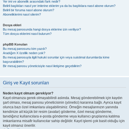
Yer imi ve abonelik arasındaki fark nedir?
Belirli başlıkları nasıl yer imlerine eklerim ya da bu başlıklara nasıl abone olurum?
Belirli bir foruma nasıl abone olurum?
Aboneliklerimi nasıl silerim?
Dosya ekleri
Bu mesaj panosunda hangi dosya eklerine izin veriliyor?
Tüm dosya eklerimi nasıl bulurum?
phpBB Konuları
Bu mesaj panosunu kim yazdı?
Aradığım X özellik neden yok?
Bu mesaj panosuyla ilgili hukuki sorunlar için veya suistimal durumlarda kime
başvurabilirim?
Bir mesaj panosu yöneticisiyle nasıl iletişime geçebilirim?
Giriş ve Kayıt sorunları
Neden kayıt olmam gerekiyor?
Kayıt olmanıza gerek olmayabilirdi aslında. Mesaj gönderebilmek için kaydın
şart olması, mesaj panosu yöneticisinin (yönetici) kararına bağlı. Ayrıca kayıt
olunca bazı özel imkanlara ulaşabilirsiniz. Örneğin mesajlarınızın yanında
kendinize ait küçük bir resim (avatar) gösterme, özel mesaj gönderme,
tanıdığınız kullanıcılara e-posta gönderme veya kullanıcı gruplarına katılma
imkanlarına misafir kullanıcılar sahip değildir. Kayıt işlemi çok basit olduğu için
kayıt olmanız önerilir.