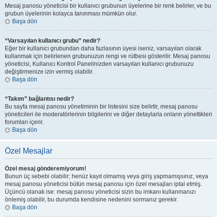
Mesaj panosu yöneticisi bir kullanıcı grubunun üyelerine bir renk belirler, ve bu
grubun üyelerinin kolayca tanınması mümkün olur.
Başa dön
“Varsayılan kullanıcı grubu” nedir?
Eğer bir kullanıcı grubundan daha fazlasının üyesi iseniz, varsayılan olarak
kullanmak için belirlenen grubunuzun rengi ve rütbesi gösterilir. Mesaj panosu
yöneticisi, Kullanıcı Kontrol Panelinizden varsayılan kullanıcı grubunuzu
değiştirmenize izin vermiş olabilir.
Başa dön
“Takım” bağlantısı nedir?
Bu sayfa mesaj panosu yönetiminin bir listesini size belirtir, mesaj panosu
yöneticileri ile moderatörlerinin bilgilerini ve diğer detaylarla onların yönettikleri
forumları içerir.
Başa dön
Özel Mesajlar
Özel mesaj gönderemiyorum!
Bunun üç sebebi olabilir; henüz kayıt olmamış veya giriş yapmamışsınız, veya
mesaj panosu yöneticisi bütün mesaj panosu için özel mesajları iptal etmiş.
Üçüncü olanak ise: mesaj panosu yöneticisi sizin bu imkanı kullanmanızı
önlemiş olabilir, bu durumda kendisine nedenini sormanız gerekir.
Başa dön