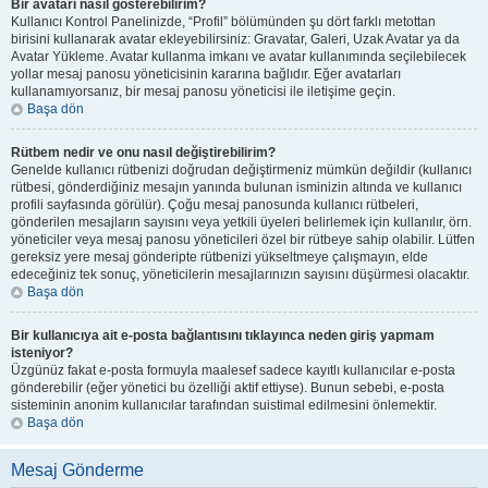
Bir avatarı nasıl gösterebilirim?
Kullanıcı Kontrol Panelinizde, “Profil” bölümünden şu dört farklı metottan
birisini kullanarak avatar ekleyebilirsiniz: Gravatar, Galeri, Uzak Avatar ya da
Avatar Yükleme. Avatar kullanma imkanı ve avatar kullanımında seçilebilecek
yollar mesaj panosu yöneticisinin kararına bağlıdır. Eğer avatarları
kullanamıyorsanız, bir mesaj panosu yöneticisi ile iletişime geçin.
Başa dön
Rütbem nedir ve onu nasıl değiştirebilirim?
Genelde kullanıcı rütbenizi doğrudan değiştirmeniz mümkün değildir (kullanıcı
rütbesi, gönderdiğiniz mesajın yanında bulunan isminizin altında ve kullanıcı
profili sayfasında görülür). Çoğu mesaj panosunda kullanıcı rütbeleri,
gönderilen mesajların sayısını veya yetkili üyeleri belirlemek için kullanılır, örn.
yöneticiler veya mesaj panosu yöneticileri özel bir rütbeye sahip olabilir. Lütfen
gereksiz yere mesaj gönderipte rütbenizi yükseltmeye çalışmayın, elde
edeceğiniz tek sonuç, yöneticilerin mesajlarınızın sayısını düşürmesi olacaktır.
Başa dön
Bir kullanıcıya ait e-posta bağlantısını tıklayınca neden giriş yapmam
isteniyor?
Üzgünüz fakat e-posta formuyla maalesef sadece kayıtlı kullanıcılar e-posta
gönderebilir (eğer yönetici bu özelliği aktif ettiyse). Bunun sebebi, e-posta
sisteminin anonim kullanıcılar tarafından suistimal edilmesini önlemektir.
Başa dön
Mesaj Gönderme