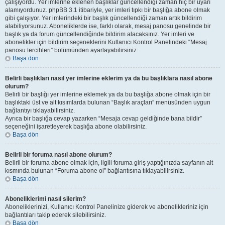
çalışıyordu. Yer imlerine eklenen başlıklar güncellendiği zaman hiç bir uyarı
alamıyordunuz. phpBB 3.1 itibariyle, yer imleri tıpkı bir başlığa abone olmak
gibi çalışıyor. Yer imlerindeki bir başlık güncellendiği zaman artık bildirim
alabiliyorsunuz. Aboneliklerde ise, farklı olarak, mesaj panosu genelinde bir
başlık ya da forum güncellendiğinde bildirim alacaksınız. Yer imleri ve
abonelikler için bildirim seçeneklerini Kullanıcı Kontrol Panelindeki “Mesaj
panosu tercihleri” bölümünden ayarlayabilirsiniz.
Başa dön
Belirli başlıkları nasıl yer imlerine eklerim ya da bu başlıklara nasıl abone
olurum?
Belirli bir başlığı yer imlerine eklemek ya da bu başlığa abone olmak için bir
başlıktaki üst ve alt kısımlarda bulunan “Başlık araçları” menüsünden uygun
bağlantıyı tıklayabilirsiniz.
Ayrıca bir başlığa cevap yazarken “Mesaja cevap geldiğinde bana bildir”
seçeneğini işaretleyerek başlığa abone olabilirsiniz.
Başa dön
Belirli bir foruma nasıl abone olurum?
Belirli bir foruma abone olmak için, ilgili foruma giriş yaptığınızda sayfanın alt
kısmında bulunan “Foruma abone ol” bağlantısına tıklayabilirsiniz.
Başa dön
Aboneliklerimi nasıl silerim?
Aboneliklerinizi, Kullanıcı Kontrol Panelinize giderek ve abonelikleriniz için
bağlantıları takip ederek silebilirsiniz.
Başa dön