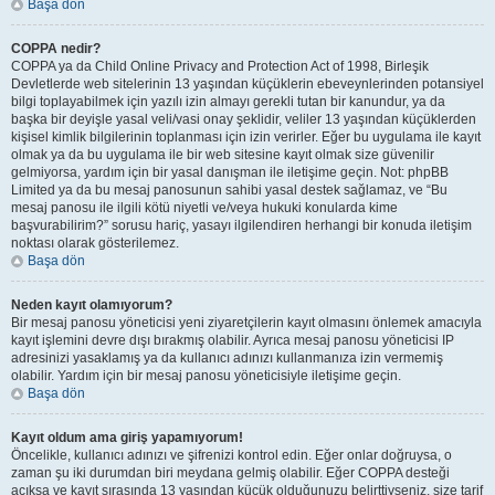
Başa dön
COPPA nedir?
COPPA ya da Child Online Privacy and Protection Act of 1998, Birleşik
Devletlerde web sitelerinin 13 yaşından küçüklerin ebeveynlerinden potansiyel
bilgi toplayabilmek için yazılı izin almayı gerekli tutan bir kanundur, ya da
başka bir deyişle yasal veli/vasi onay şeklidir, veliler 13 yaşından küçüklerden
kişisel kimlik bilgilerinin toplanması için izin verirler. Eğer bu uygulama ile kayıt
olmak ya da bu uygulama ile bir web sitesine kayıt olmak size güvenilir
gelmiyorsa, yardım için bir yasal danışman ile iletişime geçin. Not: phpBB
Limited ya da bu mesaj panosunun sahibi yasal destek sağlamaz, ve “Bu
mesaj panosu ile ilgili kötü niyetli ve/veya hukuki konularda kime
başvurabilirim?” sorusu hariç, yasayı ilgilendiren herhangi bir konuda iletişim
noktası olarak gösterilemez.
Başa dön
Neden kayıt olamıyorum?
Bir mesaj panosu yöneticisi yeni ziyaretçilerin kayıt olmasını önlemek amacıyla
kayıt işlemini devre dışı bırakmış olabilir. Ayrıca mesaj panosu yöneticisi IP
adresinizi yasaklamış ya da kullanıcı adınızı kullanmanıza izin vermemiş
olabilir. Yardım için bir mesaj panosu yöneticisiyle iletişime geçin.
Başa dön
Kayıt oldum ama giriş yapamıyorum!
Öncelikle, kullanıcı adınızı ve şifrenizi kontrol edin. Eğer onlar doğruysa, o
zaman şu iki durumdan biri meydana gelmiş olabilir. Eğer COPPA desteği
açıksa ve kayıt sırasında 13 yaşından küçük olduğunuzu belirttiyseniz, size tarif