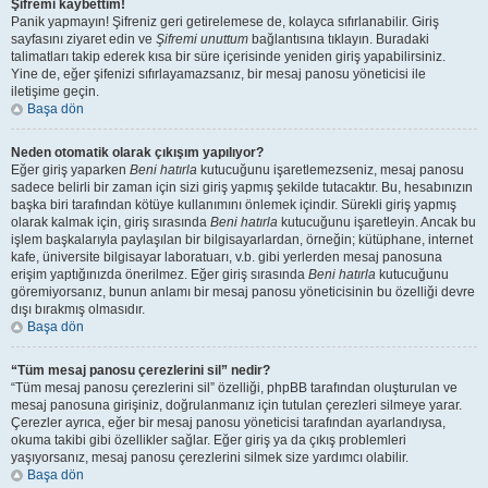
Şifremi kaybettim!
Panik yapmayın! Şifreniz geri getirelemese de, kolayca sıfırlanabilir. Giriş
sayfasını ziyaret edin ve
Şifremi unuttum
bağlantısına tıklayın. Buradaki
talimatları takip ederek kısa bir süre içerisinde yeniden giriş yapabilirsiniz.
Yine de, eğer şifenizi sıfırlayamazsanız, bir mesaj panosu yöneticisi ile
iletişime geçin.
Başa dön
Neden otomatik olarak çıkışım yapılıyor?
Eğer giriş yaparken
Beni hatırla
kutucuğunu işaretlemezseniz, mesaj panosu
sadece belirli bir zaman için sizi giriş yapmış şekilde tutacaktır. Bu, hesabınızın
başka biri tarafından kötüye kullanımını önlemek içindir. Sürekli giriş yapmış
olarak kalmak için, giriş sırasında
Beni hatırla
kutucuğunu işaretleyin. Ancak bu
işlem başkalarıyla paylaşılan bir bilgisayarlardan, örneğin; kütüphane, internet
kafe, üniversite bilgisayar laboratuarı, v.b. gibi yerlerden mesaj panosuna
erişim yaptığınızda önerilmez. Eğer giriş sırasında
Beni hatırla
kutucuğunu
göremiyorsanız, bunun anlamı bir mesaj panosu yöneticisinin bu özelliği devre
dışı bırakmış olmasıdır.
Başa dön
“Tüm mesaj panosu çerezlerini sil” nedir?
“Tüm mesaj panosu çerezlerini sil” özelliği, phpBB tarafından oluşturulan ve
mesaj panosuna girişiniz, doğrulanmanız için tutulan çerezleri silmeye yarar.
Çerezler ayrıca, eğer bir mesaj panosu yöneticisi tarafından ayarlandıysa,
okuma takibi gibi özellikler sağlar. Eğer giriş ya da çıkış problemleri
yaşıyorsanız, mesaj panosu çerezlerini silmek size yardımcı olabilir.
Başa dön