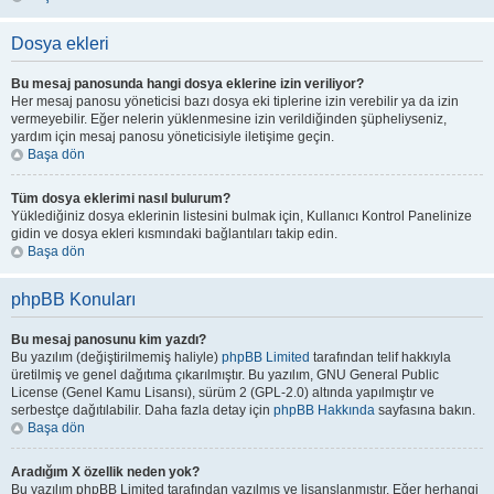
Dosya ekleri
Bu mesaj panosunda hangi dosya eklerine izin veriliyor?
Her mesaj panosu yöneticisi bazı dosya eki tiplerine izin verebilir ya da izin
vermeyebilir. Eğer nelerin yüklenmesine izin verildiğinden şüpheliyseniz,
yardım için mesaj panosu yöneticisiyle iletişime geçin.
Başa dön
Tüm dosya eklerimi nasıl bulurum?
Yüklediğiniz dosya eklerinin listesini bulmak için, Kullanıcı Kontrol Panelinize
gidin ve dosya ekleri kısmındaki bağlantıları takip edin.
Başa dön
phpBB Konuları
Bu mesaj panosunu kim yazdı?
Bu yazılım (değiştirilmemiş haliyle)
phpBB Limited
tarafından telif hakkıyla
üretilmiş ve genel dağıtıma çıkarılmıştır. Bu yazılım, GNU General Public
License (Genel Kamu Lisansı), sürüm 2 (GPL-2.0) altında yapılmıştır ve
serbestçe dağıtılabilir. Daha fazla detay için
phpBB Hakkında
sayfasına bakın.
Başa dön
Aradığım X özellik neden yok?
Bu yazılım phpBB Limited tarafından yazılmış ve lisanslanmıştır. Eğer herhangi