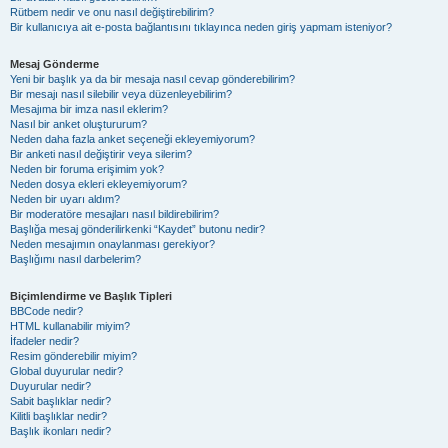
Rütbem nedir ve onu nasıl değiştirebilirim?
Bir kullanıcıya ait e-posta bağlantısını tıklayınca neden giriş yapmam isteniyor?
Mesaj Gönderme
Yeni bir başlık ya da bir mesaja nasıl cevap gönderebilirim?
Bir mesajı nasıl silebilir veya düzenleyebilirim?
Mesajıma bir imza nasıl eklerim?
Nasıl bir anket oluştururum?
Neden daha fazla anket seçeneği ekleyemiyorum?
Bir anketi nasıl değiştirir veya silerim?
Neden bir foruma erişimim yok?
Neden dosya ekleri ekleyemiyorum?
Neden bir uyarı aldım?
Bir moderatöre mesajları nasıl bildirebilirim?
Başlığa mesaj gönderilirkenki “Kaydet” butonu nedir?
Neden mesajımın onaylanması gerekiyor?
Başlığımı nasıl darbelerim?
Biçimlendirme ve Başlık Tipleri
BBCode nedir?
HTML kullanabilir miyim?
İfadeler nedir?
Resim gönderebilir miyim?
Global duyurular nedir?
Duyurular nedir?
Sabit başlıklar nedir?
Kilitli başlıklar nedir?
Başlık ikonları nedir?