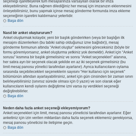
seçeneği işaretleyerek tüm mesajlarınıza varsayılan olarak bir imza
ekleyebilirsiniz. Buna rağmen dilediğiniz her mesaj için imzanızın eklenmesini
önleyebilirsiniz, bunu yapmak içinse mesaj gönderme formunda imza ekleme
seçeneğinin işaretini kaldırmanız yeterlidir.
Başa dön
Nasıl bir anket oluştururum?
Anket oluşturmak kolaydır, yeni bir başlık gönderirken (veya bir başlığın ilk
mesajını düzenlerken (bu tabiki sahip olduğunuz izne bağlıdır)), mesaj
gönderme formunun altında “Anket oluştur” sekmesini göreceksiniz (böyle bir
formu göremiyorsanız, anket oluşturma yetkiniz yok demektir). Anket için “Anket
sorusu” kısmına bir başlık girmelisiniz ve sonra “Anket seçenekleri” alanına,
her satıra ayrı bir seçenek olacak şekilde en az iki seçenek girmelisiniz (bu
limit mesaj panosu yönetici tarafından ayarlanır). Ayrıca kullanıcıların oylama
sırasında seçebilecekleri seçeneklerin sayısını “Her kullanıcı için seçenek”
bölümünün altından ayarlayabilirsiniz, anket için gün cinsinden bir zaman sınırı
belirleyebilirsiniz (sınırsız sürede olması için 0 yazın) ve son olarak eğer
kullanıcıların kendi oylarını değiştirme izni varsa oy verdikleri seçeneği
değiştirebilirler.
Başa dön
Neden daha fazla anket seçeneği ekleyemiyorum?
Anket seçenekleri için limit, mesaj panosu yöneticisi tarafından ayarlanır. Eğer
anketiniz için izin verilen miktardan daha fazla seçenek eklemeniz gerekiyorsa,
mesaj panosu yöneticisi ile iletişime geçin.
Başa dön