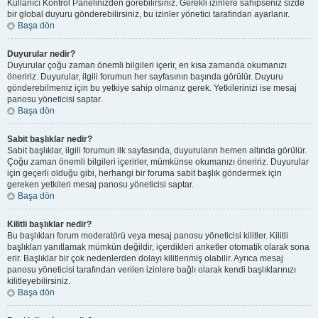
Kullanıcı Kontrol Panelinizden görebilirsiniz. Gerekli izinlere sahipseniz sizde
bir global duyuru gönderebilirsiniz, bu izinler yönetici tarafından ayarlanır.
Başa dön
Duyurular nedir?
Duyurular çoğu zaman önemli bilgileri içerir, en kısa zamanda okumanızı
öneririz. Duyurular, ilgili forumun her sayfasının başında görülür. Duyuru
gönderebilmeniz için bu yetkiye sahip olmanız gerek. Yetkilerinizi ise mesaj
panosu yöneticisi saptar.
Başa dön
Sabit başlıklar nedir?
Sabit başlıklar, ilgili forumun ilk sayfasında, duyuruların hemen altında görülür.
Çoğu zaman önemli bilgileri içerirler, mümkünse okumanızı öneririz. Duyurular
için geçerli olduğu gibi, herhangi bir foruma sabit başlık göndermek için
gereken yetkileri mesaj panosu yöneticisi saptar.
Başa dön
Kilitli başlıklar nedir?
Bu başlıkları forum moderatörü veya mesaj panosu yöneticisi kilitler. Kilitli
başlıkları yanıtlamak mümkün değildir, içerdikleri anketler otomatik olarak sona
erir. Başlıklar bir çok nedenlerden dolayı kilitlenmiş olabilir. Ayrıca mesaj
panosu yöneticisi tarafından verilen izinlere bağlı olarak kendi başlıklarınızı
kilitleyebilirsiniz.
Başa dön