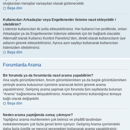
oluşturulan mesajlar varsayılan olarak gizlenecektir.
Başa dön
Kullanıcıları Arkadaşlar veya Engellenenler listeme nasıl ekleyebilir /
silebilirim?
Listenize kullanıcıları iki yolla ekleyebilirsiniz. Her kullanıcı’nın profilinde, onları
Arkadaşlar ya da Engellenenler listenize eklemek için bir bağlantı olacaktır.
Alternatif olarak Kullanıcı Kontrol Paneliniz’den, direkt olarak kullanıcıların üye
adlarını girerek ekleyebilirsiniz. Ayrıca aynı sayfayı kullanarak kullanıcıları
listenizden silebilirsiniz.
Başa dön
Forumlarda Arama
Bir forumda ya da forumlarda nasıl arama yapabilirim?
Ana sayfa görüntülenirken, forum görüntülenirken ya da başlık görüntülenirken
yerleşik arama kutusunun içerisine aranacak terimi girerek arama
yapabilirsiniz. Gelişmiş arama yapmak için forumda tüm sayfalarda bulunan
“Arama” bağlantısına tıklayabilirsiniz. Arama erişiminiz kullandığınız temaya
bağlı olarak değişebilir.
Başa dön
Neden arama yaptığımda sonuç çıkmıyor?
Yaptığınız arama muhtemelen çok belirsiz ve phpBB tarafından
indekslenmeyen çok fazla genel terim içeriyor. Gelişmiş Arama içerisindeki
daha fazla özellik ve mevcut seçenekleri kullanarak arama yapabilirsiniz.