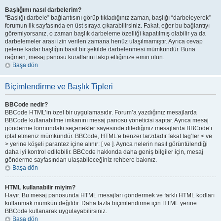
Başlığımı nasıl darbelerim?
“Başlığı darbele” bağlantısını görüp tıkladığınız zaman, başlığı “darbeleyerek”
forumun ilk sayfasında en üst sıraya çıkarabilirsiniz. Fakat, eğer bu bağlantıyı
göremiyorsanız, o zaman başlık darbeleme özelliği kapatılmış olabilir ya da
darbelemeler arası izin verilen zamana henüz ulaşılmamıştır. Ayrıca cevap
gelene kadar başlığın basit bir şekilde darbelenmesi mümkündür. Buna
rağmen, mesaj panosu kurallarını takip ettiğinize emin olun.
Başa dön
Biçimlendirme ve Başlık Tipleri
BBCode nedir?
BBCode HTML’in özel bir uygulamasıdır. Forum’a yazdığınız mesajlarda
BBCode kullanabilme imkanını mesaj panosu yöneticisi saptar. Ayrıca mesaj
gönderme formundaki seçenekler sayesinde dilediğiniz mesajlarda BBCode’ı
iptal etmeniz mümkündür. BBCode, HTML’e benzer tarzdadır fakat tag’ler < ve
> yerine köşeli parantez içine alınır: [ ve ]. Ayrıca nelerin nasıl görüntülendiği
daha iyi kontrol edilebilir. BBCode hakkında daha geniş bilgiler için, mesaj
gönderme sayfasından ulaşabileceğiniz rehbere bakınız.
Başa dön
HTML kullanabilir miyim?
Hayır. Bu mesaj panosunda HTML mesajları göndermek ve farklı HTML kodları
kullanmak mümkün değildir. Daha fazla biçimlendirme için HTML yerine
BBCode kullanarak uygulayabilirsiniz.
Başa dön