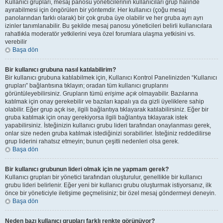
Kullanıcı grupları, mesaj panosu yöneticilerinin kullanıcıları grup halinde
ayırabilmesi için öngörülen bir yöntemdir. Her kullanıcı (çoğu mesaj
panolarından farklı olarak) bir çok gruba üye olabilir ve her gruba ayrı ayrı
izinler tanımlanabilir. Bu şekilde mesaj panosu yöneticileri belirli kullanıcılara
rahatlıkla moderatör yetkilerini veya özel forumlara ulaşma yetkisini vs.
verebilir
Başa dön
Bir kullanıcı grubuna nasıl katılabilirim?
Bir kullanıcı grubuna katılabilmek için, Kullanıcı Kontrol Panelinizden “Kullanıcı
grupları” bağlantısına tıklayın; oradan tüm kullanıcı gruplarını
görüntüleyebilirsiniz. Grupların tümü
erişime açık
olmayabilir. Bazılarına
katılmak için onay gerekebilir ve bazıları kapalı ya da gizli üyeliklere sahip
olabilir. Eğer grup açık ise, ilgili bağlantıya tıklayarak katılabilirsiniz. Eğer bir
gruba katılmak için onay gerekiyorsa ilgili bağlantıya tıklayarak istek
yapabilirsiniz. İsteğinizin kullanıcı grubu lideri tarafından onaylanması gerek,
onlar size neden gruba katılmak istediğinizi sorabilirler. İsteğiniz reddedilirse
grup liderini rahatsız etmeyin; bunun çeşitli nedenleri olsa gerek.
Başa dön
Bir kullanıcı grubunun lideri olmak için ne yapmam gerek?
Kullanıcı grupları bir yönetici tarafından oluşturulur, genellikle bir kullanıcı
grubu lideri belirlenir. Eğer yeni bir kullanıcı grubu oluşturmak istiyorsanız, ilk
önce bir yöneticiyle iletişime geçmelisiniz; bir özel mesaj göndermeyi deneyin.
Başa dön
Neden bazı kullanıcı grupları farklı renkte görünüyor?