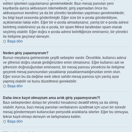
edilen işlemleri uygulamanız gerekmektedir. Bazı mesaj panoları yeni
kayıtlarda ayrıca aktivasyon istemektedir, giriş yapmadan önce bu
aktivasyonun kendiniz ya da bir yönetici tarafından yapılması gerekmektedir;
bu bilgi kayıt sırasında gösterilmiştir. Eğer size bir e-posta gönderildiyse,
açıklamaları takip edin. Eğer bir e-posta almadıysanız, yanlış bir e-posta adresi
belirtmiş olabilirsiniz ya da e-posta, bir spam filtresi tarafından spam olarak
seçilmiş olabilir. Eğer doğru e-posta adresi belirttiğinize eminseniz, bir yönetici
ile iletişime geçmeyi deneyin.
Başa dön
Neden giriş yapamıyorum?
Bunun meydana gelmesinde çeşitli sebepler vardır. Öncelikle, kullanıcı adınız
ve şifrenizi doğru olarak girdiğinizden emin olmalısınız. Eğer kullanıcı adı ve
şifrenizin doğruluğundan eminseniz, bir mesaj panosu yöneticisi ile iletişime
geçerek mesaj panosundan yasaklanıp yasaklanmadığınızdan emin olun.
Eğer sorun bu da değilse web sitesi sahibi mesaj panosu için yanlış ayar
yapmış olabilir ve bunu düzeltmesi gerekebilir.
Başa dön
Daha önce kayıt olmuştum ama artık giriş yapamıyorum?!
Bazı sebeplerden dolayı bir yönetici hesabınızı deaktif etmiş ya da silmiş
olabilir. Ayrıca, bazı mesaj panoları veritabanını azaltmak için uzun bir süredir
mesaj göndermeyen kullanıcıları periyodik aralıklarla silerler. Eğer bu olmuşsa,
tekrar kayıt olmayı deneyin ve tartışmalara katılın.
Başa dön