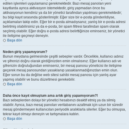
edilen işlemleri uygulamanız gerekmektedir. Bazı mesaj panoları yeni
kayıtlarda ayrıca aktivasyon istemektedir, giriş yapmadan önce bu
aktivasyonun kendiniz ya da bir yönetici tarafından yapılması gerekmektedir;
bu bilgi kayıt sırasında gösterilmiştir. Eğer size bir e-posta gönderildiyse,
açıklamaları takip edin. Eğer bir e-posta almadıysanız, yanlış bir e-posta adresi
belirtmiş olabilirsiniz ya da e-posta, bir spam filtresi tarafından spam olarak
seçilmiş olabilir. Eğer doğru e-posta adresi belirttiğinize eminseniz, bir yönetici
ile iletişime geçmeyi deneyin.
Başa dön
Neden giriş yapamıyorum?
Bunun meydana gelmesinde çeşitli sebepler vardır. Öncelikle, kullanıcı adınız
ve şifrenizi doğru olarak girdiğinizden emin olmalısınız. Eğer kullanıcı adı ve
şifrenizin doğruluğundan eminseniz, bir mesaj panosu yöneticisi ile iletişime
geçerek mesaj panosundan yasaklanıp yasaklanmadığınızdan emin olun.
Eğer sorun bu da değilse web sitesi sahibi mesaj panosu için yanlış ayar
yapmış olabilir ve bunu düzeltmesi gerekebilir.
Başa dön
Daha önce kayıt olmuştum ama artık giriş yapamıyorum?!
Bazı sebeplerden dolayı bir yönetici hesabınızı deaktif etmiş ya da silmiş
olabilir. Ayrıca, bazı mesaj panoları veritabanını azaltmak için uzun bir süredir
mesaj göndermeyen kullanıcıları periyodik aralıklarla silerler. Eğer bu olmuşsa,
tekrar kayıt olmayı deneyin ve tartışmalara katılın.
Başa dön