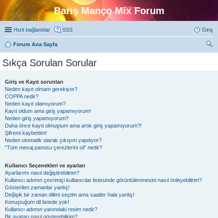
Barış Manço Mix Forum
Hızlı bağlantılar
SSS
Giriş
Forum Ana Sayfa
ra
Sıkça Sorulan Sorular
Giriş ve Kayıt sorunları
Neden kayıt olmam gerekiyor?
COPPA nedir?
Neden kayıt olamıyorum?
Kayıt oldum ama giriş yapamıyorum!
Neden giriş yapamıyorum?
Daha önce kayıt olmuştum ama artık giriş yapamıyorum?!
Şifremi kaybettim!
Neden otomatik olarak çıkışım yapılıyor?
“Tüm mesaj panosu çerezlerini sil” nedir?
Kullanıcı Seçenekleri ve ayarları
Ayarlarımı nasıl değiştirebilirim?
Kullanıcı adımın çevrimiçi kullanıcılar listesinde görüntülenmesini nasıl önleyebilirim?
Gösterilen zamanlar yanlış!
Değişik bir zaman dilimi seçtim ama saatler hala yanlış!
Konuştuğum dil listede yok!
Kullanıcı adımın yanındaki resim nedir?
Bir avatarı nasıl gösterebilirim?