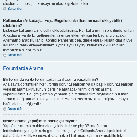
oluşturulan mesajlar varsayılan olarak gizlenecektir.
Başa dön
Kullanıcıları Arkadaşlar veya Engellenenler listeme nasıl ekleyebilir /
silebilirim?
Listenize kullanıcıları iki yolla ekleyebilirsiniz. Her kullanıcı’nın profilinde, onları
Arkadaşlar ya da Engellenenler listenize eklemek için bir bağlantı olacaktır.
Alternatif olarak Kullanıcı Kontrol Paneliniz’den, direkt olarak kullanıcıların üye
adlarını girerek ekleyebilirsiniz. Ayrıca aynı sayfayı kullanarak kullanıcıları
listenizden silebilirsiniz.
Başa dön
Forumlarda Arama
Bir forumda ya da forumlarda nasıl arama yapabilirim?
Ana sayfa görüntülenirken, forum görüntülenirken ya da başlık görüntülenirken
yerleşik arama kutusunun içerisine aranacak terimi girerek arama
yapabilirsiniz. Gelişmiş arama yapmak için forumda tüm sayfalarda bulunan
“Arama” bağlantısına tıklayabilirsiniz. Arama erişiminiz kullandığınız temaya
bağlı olarak değişebilir.
Başa dön
Neden arama yaptığımda sonuç çıkmıyor?
Yaptığınız arama muhtemelen çok belirsiz ve phpBB tarafından
indekslenmeyen çok fazla genel terim içeriyor. Gelişmiş Arama içerisindeki
daha fazla özellik ve mevcut seçenekleri kullanarak arama yapabilirsiniz.