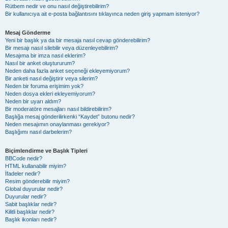
Rütbem nedir ve onu nasıl değiştirebilirim?
Bir kullanıcıya ait e-posta bağlantısını tıklayınca neden giriş yapmam isteniyor?
Mesaj Gönderme
Yeni bir başlık ya da bir mesaja nasıl cevap gönderebilirim?
Bir mesajı nasıl silebilir veya düzenleyebilirim?
Mesajıma bir imza nasıl eklerim?
Nasıl bir anket oluştururum?
Neden daha fazla anket seçeneği ekleyemiyorum?
Bir anketi nasıl değiştirir veya silerim?
Neden bir foruma erişimim yok?
Neden dosya ekleri ekleyemiyorum?
Neden bir uyarı aldım?
Bir moderatöre mesajları nasıl bildirebilirim?
Başlığa mesaj gönderilirkenki “Kaydet” butonu nedir?
Neden mesajımın onaylanması gerekiyor?
Başlığımı nasıl darbelerim?
Biçimlendirme ve Başlık Tipleri
BBCode nedir?
HTML kullanabilir miyim?
İfadeler nedir?
Resim gönderebilir miyim?
Global duyurular nedir?
Duyurular nedir?
Sabit başlıklar nedir?
Kilitli başlıklar nedir?
Başlık ikonları nedir?