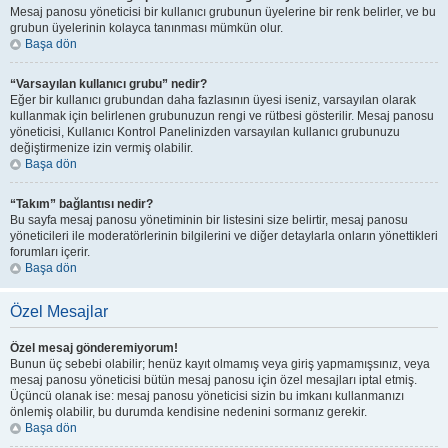
Mesaj panosu yöneticisi bir kullanıcı grubunun üyelerine bir renk belirler, ve bu
grubun üyelerinin kolayca tanınması mümkün olur.
Başa dön
“Varsayılan kullanıcı grubu” nedir?
Eğer bir kullanıcı grubundan daha fazlasının üyesi iseniz, varsayılan olarak
kullanmak için belirlenen grubunuzun rengi ve rütbesi gösterilir. Mesaj panosu
yöneticisi, Kullanıcı Kontrol Panelinizden varsayılan kullanıcı grubunuzu
değiştirmenize izin vermiş olabilir.
Başa dön
“Takım” bağlantısı nedir?
Bu sayfa mesaj panosu yönetiminin bir listesini size belirtir, mesaj panosu
yöneticileri ile moderatörlerinin bilgilerini ve diğer detaylarla onların yönettikleri
forumları içerir.
Başa dön
Özel Mesajlar
Özel mesaj gönderemiyorum!
Bunun üç sebebi olabilir; henüz kayıt olmamış veya giriş yapmamışsınız, veya
mesaj panosu yöneticisi bütün mesaj panosu için özel mesajları iptal etmiş.
Üçüncü olanak ise: mesaj panosu yöneticisi sizin bu imkanı kullanmanızı
önlemiş olabilir, bu durumda kendisine nedenini sormanız gerekir.
Başa dön