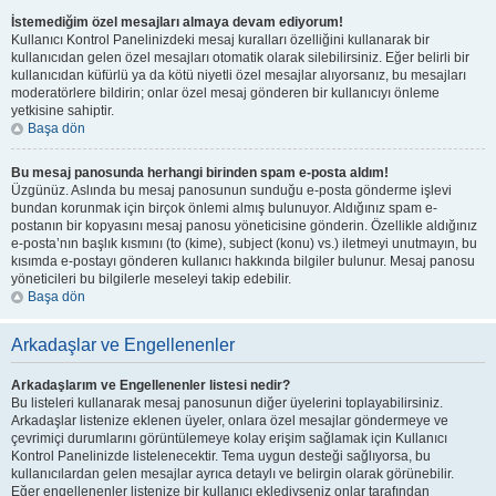
İstemediğim özel mesajları almaya devam ediyorum!
Kullanıcı Kontrol Panelinizdeki mesaj kuralları özelliğini kullanarak bir
kullanıcıdan gelen özel mesajları otomatik olarak silebilirsiniz. Eğer belirli bir
kullanıcıdan küfürlü ya da kötü niyetli özel mesajlar alıyorsanız, bu mesajları
moderatörlere bildirin; onlar özel mesaj gönderen bir kullanıcıyı önleme
yetkisine sahiptir.
Başa dön
Bu mesaj panosunda herhangi birinden spam e-posta aldım!
Üzgünüz. Aslında bu mesaj panosunun sunduğu e-posta gönderme işlevi
bundan korunmak için birçok önlemi almış bulunuyor. Aldığınız spam e-
postanın bir kopyasını mesaj panosu yöneticisine gönderin. Özellikle aldığınız
e-posta’nın başlık kısmını (to (kime), subject (konu) vs.) iletmeyi unutmayın, bu
kısımda e-postayı gönderen kullanıcı hakkında bilgiler bulunur. Mesaj panosu
yöneticileri bu bilgilerle meseleyi takip edebilir.
Başa dön
Arkadaşlar ve Engellenenler
Arkadaşlarım ve Engellenenler listesi nedir?
Bu listeleri kullanarak mesaj panosunun diğer üyelerini toplayabilirsiniz.
Arkadaşlar listenize eklenen üyeler, onlara özel mesajlar göndermeye ve
çevrimiçi durumlarını görüntülemeye kolay erişim sağlamak için Kullanıcı
Kontrol Panelinizde listelenecektir. Tema uygun desteği sağlıyorsa, bu
kullanıcılardan gelen mesajlar ayrıca detaylı ve belirgin olarak görünebilir.
Eğer engellenenler listenize bir kullanıcı eklediyseniz onlar tarafından