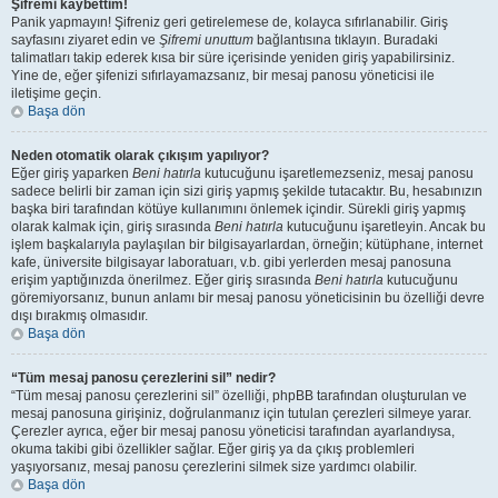
Şifremi kaybettim!
Panik yapmayın! Şifreniz geri getirelemese de, kolayca sıfırlanabilir. Giriş
sayfasını ziyaret edin ve
Şifremi unuttum
bağlantısına tıklayın. Buradaki
talimatları takip ederek kısa bir süre içerisinde yeniden giriş yapabilirsiniz.
Yine de, eğer şifenizi sıfırlayamazsanız, bir mesaj panosu yöneticisi ile
iletişime geçin.
Başa dön
Neden otomatik olarak çıkışım yapılıyor?
Eğer giriş yaparken
Beni hatırla
kutucuğunu işaretlemezseniz, mesaj panosu
sadece belirli bir zaman için sizi giriş yapmış şekilde tutacaktır. Bu, hesabınızın
başka biri tarafından kötüye kullanımını önlemek içindir. Sürekli giriş yapmış
olarak kalmak için, giriş sırasında
Beni hatırla
kutucuğunu işaretleyin. Ancak bu
işlem başkalarıyla paylaşılan bir bilgisayarlardan, örneğin; kütüphane, internet
kafe, üniversite bilgisayar laboratuarı, v.b. gibi yerlerden mesaj panosuna
erişim yaptığınızda önerilmez. Eğer giriş sırasında
Beni hatırla
kutucuğunu
göremiyorsanız, bunun anlamı bir mesaj panosu yöneticisinin bu özelliği devre
dışı bırakmış olmasıdır.
Başa dön
“Tüm mesaj panosu çerezlerini sil” nedir?
“Tüm mesaj panosu çerezlerini sil” özelliği, phpBB tarafından oluşturulan ve
mesaj panosuna girişiniz, doğrulanmanız için tutulan çerezleri silmeye yarar.
Çerezler ayrıca, eğer bir mesaj panosu yöneticisi tarafından ayarlandıysa,
okuma takibi gibi özellikler sağlar. Eğer giriş ya da çıkış problemleri
yaşıyorsanız, mesaj panosu çerezlerini silmek size yardımcı olabilir.
Başa dön