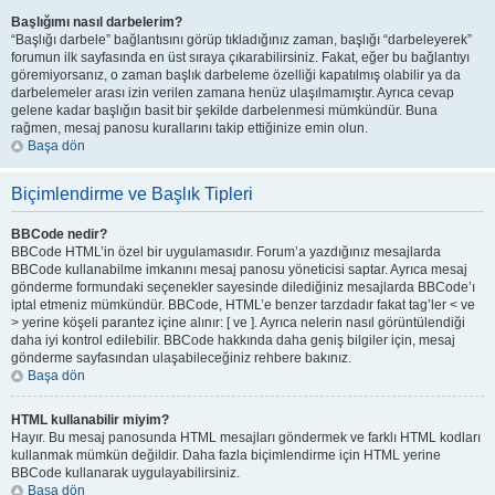
Başlığımı nasıl darbelerim?
“Başlığı darbele” bağlantısını görüp tıkladığınız zaman, başlığı “darbeleyerek”
forumun ilk sayfasında en üst sıraya çıkarabilirsiniz. Fakat, eğer bu bağlantıyı
göremiyorsanız, o zaman başlık darbeleme özelliği kapatılmış olabilir ya da
darbelemeler arası izin verilen zamana henüz ulaşılmamıştır. Ayrıca cevap
gelene kadar başlığın basit bir şekilde darbelenmesi mümkündür. Buna
rağmen, mesaj panosu kurallarını takip ettiğinize emin olun.
Başa dön
Biçimlendirme ve Başlık Tipleri
BBCode nedir?
BBCode HTML’in özel bir uygulamasıdır. Forum’a yazdığınız mesajlarda
BBCode kullanabilme imkanını mesaj panosu yöneticisi saptar. Ayrıca mesaj
gönderme formundaki seçenekler sayesinde dilediğiniz mesajlarda BBCode’ı
iptal etmeniz mümkündür. BBCode, HTML’e benzer tarzdadır fakat tag’ler < ve
> yerine köşeli parantez içine alınır: [ ve ]. Ayrıca nelerin nasıl görüntülendiği
daha iyi kontrol edilebilir. BBCode hakkında daha geniş bilgiler için, mesaj
gönderme sayfasından ulaşabileceğiniz rehbere bakınız.
Başa dön
HTML kullanabilir miyim?
Hayır. Bu mesaj panosunda HTML mesajları göndermek ve farklı HTML kodları
kullanmak mümkün değildir. Daha fazla biçimlendirme için HTML yerine
BBCode kullanarak uygulayabilirsiniz.
Başa dön