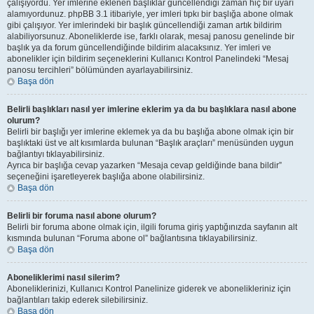
çalışıyordu. Yer imlerine eklenen başlıklar güncellendiği zaman hiç bir uyarı
alamıyordunuz. phpBB 3.1 itibariyle, yer imleri tıpkı bir başlığa abone olmak
gibi çalışıyor. Yer imlerindeki bir başlık güncellendiği zaman artık bildirim
alabiliyorsunuz. Aboneliklerde ise, farklı olarak, mesaj panosu genelinde bir
başlık ya da forum güncellendiğinde bildirim alacaksınız. Yer imleri ve
abonelikler için bildirim seçeneklerini Kullanıcı Kontrol Panelindeki “Mesaj
panosu tercihleri” bölümünden ayarlayabilirsiniz.
Başa dön
Belirli başlıkları nasıl yer imlerine eklerim ya da bu başlıklara nasıl abone
olurum?
Belirli bir başlığı yer imlerine eklemek ya da bu başlığa abone olmak için bir
başlıktaki üst ve alt kısımlarda bulunan “Başlık araçları” menüsünden uygun
bağlantıyı tıklayabilirsiniz.
Ayrıca bir başlığa cevap yazarken “Mesaja cevap geldiğinde bana bildir”
seçeneğini işaretleyerek başlığa abone olabilirsiniz.
Başa dön
Belirli bir foruma nasıl abone olurum?
Belirli bir foruma abone olmak için, ilgili foruma giriş yaptığınızda sayfanın alt
kısmında bulunan “Foruma abone ol” bağlantısına tıklayabilirsiniz.
Başa dön
Aboneliklerimi nasıl silerim?
Aboneliklerinizi, Kullanıcı Kontrol Panelinize giderek ve abonelikleriniz için
bağlantıları takip ederek silebilirsiniz.
Başa dön