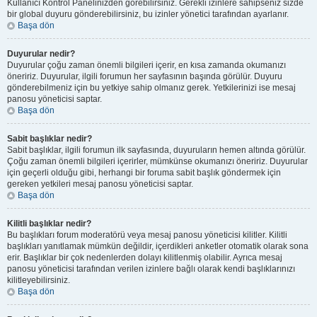
Kullanıcı Kontrol Panelinizden görebilirsiniz. Gerekli izinlere sahipseniz sizde
bir global duyuru gönderebilirsiniz, bu izinler yönetici tarafından ayarlanır.
Başa dön
Duyurular nedir?
Duyurular çoğu zaman önemli bilgileri içerir, en kısa zamanda okumanızı
öneririz. Duyurular, ilgili forumun her sayfasının başında görülür. Duyuru
gönderebilmeniz için bu yetkiye sahip olmanız gerek. Yetkilerinizi ise mesaj
panosu yöneticisi saptar.
Başa dön
Sabit başlıklar nedir?
Sabit başlıklar, ilgili forumun ilk sayfasında, duyuruların hemen altında görülür.
Çoğu zaman önemli bilgileri içerirler, mümkünse okumanızı öneririz. Duyurular
için geçerli olduğu gibi, herhangi bir foruma sabit başlık göndermek için
gereken yetkileri mesaj panosu yöneticisi saptar.
Başa dön
Kilitli başlıklar nedir?
Bu başlıkları forum moderatörü veya mesaj panosu yöneticisi kilitler. Kilitli
başlıkları yanıtlamak mümkün değildir, içerdikleri anketler otomatik olarak sona
erir. Başlıklar bir çok nedenlerden dolayı kilitlenmiş olabilir. Ayrıca mesaj
panosu yöneticisi tarafından verilen izinlere bağlı olarak kendi başlıklarınızı
kilitleyebilirsiniz.
Başa dön