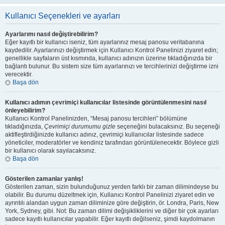
Kullanıcı Seçenekleri ve ayarları
Ayarlarımı nasıl değiştirebilirim?
Eğer kayıtlı bir kullanıcı iseniz, tüm ayarlarınız mesaj panosu veritabanına
kaydedilir. Ayarlarınızı değiştirmek için Kullanıcı Kontrol Panelinizi ziyaret edin;
genellikle sayfaların üst kısmında, kullanıcı adınızın üzerine tıkladığınızda bir
bağlantı bulunur. Bu sistem size tüm ayarlarınızı ve tercihlerinizi değiştirme izni
verecektir.
Başa dön
Kullanıcı adımın çevrimiçi kullanıcılar listesinde görüntülenmesini nasıl
önleyebilirim?
Kullanıcı Kontrol Panelinizden, “Mesaj panosu tercihleri” bölümüne
tıkladığınızda,
Çevrimiçi durumumu gizle
seçeneğini bulacaksınız. Bu seçeneği
aktifleştirdiğinizde kullanıcı adınız, çevrimiçi kullanıcılar listesinde sadece
yöneticiler, moderatörler ve kendiniz tarafından görüntülenecektir. Böylece gizli
bir kullanıcı olarak sayılacaksınız.
Başa dön
Gösterilen zamanlar yanlış!
Gösterilen zaman, sizin bulunduğunuz yerden farklı bir zaman dilimindeyse bu
olabilir. Bu durumu düzeltmek için, Kullanıcı Kontrol Panelinizi ziyaret edin ve
ayrıntılı alandan uygun zaman diliminize göre değiştirin, ör. Londra, Paris, New
York, Sydney, gibi. Not: Bu zaman dilimi değişikliklerini ve diğer bir çok ayarları
sadece kayıtlı kullanıcılar yapabilir. Eğer kayıtlı değilseniz, şimdi kaydolmanın