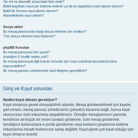
Yer imi ve abonelik arasındaki fark nedir?
Belirli başlıkları nasıl yer imlerine eklerim ya da bu başlıklara nasıl abone olurum?
Belirli bir foruma nasıl abone olurum?
Aboneliklerimi nasıl silerim?
Dosya ekleri
Bu mesaj panosunda hangi dosya eklerine izin veriliyor?
Tüm dosya eklerimi nasıl bulurum?
phpBB Konuları
Bu mesaj panosunu kim yazdı?
Aradığım X özellik neden yok?
Bu mesaj panosuyla ilgili hukuki sorunlar için veya suistimal durumlarda kime
başvurabilirim?
Bir mesaj panosu yöneticisiyle nasıl iletişime geçebilirim?
Giriş ve Kayıt sorunları
Neden kayıt olmam gerekiyor?
Kayıt olmanıza gerek olmayabilirdi aslında. Mesaj gönderebilmek için kaydın
şart olması, mesaj panosu yöneticisinin (yönetici) kararına bağlı. Ayrıca kayıt
olunca bazı özel imkanlara ulaşabilirsiniz. Örneğin mesajlarınızın yanında
kendinize ait küçük bir resim (avatar) gösterme, özel mesaj gönderme,
tanıdığınız kullanıcılara e-posta gönderme veya kullanıcı gruplarına katılma
imkanlarına misafir kullanıcılar sahip değildir. Kayıt işlemi çok basit olduğu için
kayıt olmanız önerilir.