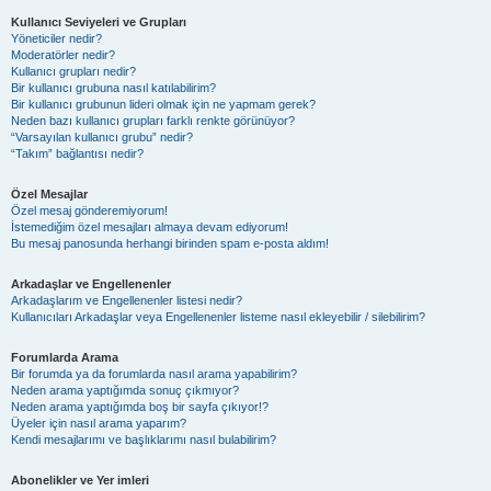
Kullanıcı Seviyeleri ve Grupları
Yöneticiler nedir?
Moderatörler nedir?
Kullanıcı grupları nedir?
Bir kullanıcı grubuna nasıl katılabilirim?
Bir kullanıcı grubunun lideri olmak için ne yapmam gerek?
Neden bazı kullanıcı grupları farklı renkte görünüyor?
“Varsayılan kullanıcı grubu” nedir?
“Takım” bağlantısı nedir?
Özel Mesajlar
Özel mesaj gönderemiyorum!
İstemediğim özel mesajları almaya devam ediyorum!
Bu mesaj panosunda herhangi birinden spam e-posta aldım!
Arkadaşlar ve Engellenenler
Arkadaşlarım ve Engellenenler listesi nedir?
Kullanıcıları Arkadaşlar veya Engellenenler listeme nasıl ekleyebilir / silebilirim?
Forumlarda Arama
Bir forumda ya da forumlarda nasıl arama yapabilirim?
Neden arama yaptığımda sonuç çıkmıyor?
Neden arama yaptığımda boş bir sayfa çıkıyor!?
Üyeler için nasıl arama yaparım?
Kendi mesajlarımı ve başlıklarımı nasıl bulabilirim?
Abonelikler ve Yer imleri