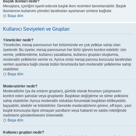
Başlık ikonları nedir?
Mesajlara, içeriğini işaret edecek başlık ikon resimleri tanımlanabilir. Başlık
ikonlarının kullanımı yönetici tarafından ayarlanan izinlere bağlıdır.
Başa dön
Kullanıcı Seviyeleri ve Grupları
Yöneticiler nedir?
Yöneticiler, mesaj panosunun her bölümünde en çok yetkiye sahip olan
üyelerdir. Bu üyeler, mesaj panosunun her türlü işlevini kontrol edebilir: izin
verme, yetkilendirme, kullanıcı yasaklama, kullanıcı grupları oluşturma,
moderatör yetkilerini verme vs. Ayrıca onlar mesaj panosu kurucusu tarafından
verilen ayarlara bağlı olarak bütün forumlarda tam moderatör yetkilerine sahip
olabilirler.
Başa dön
Moderatörler nedir?
Moderatörler (ya da onların grupları), günlük olarak forumun çalışmasını
kontrol eden şahıslar veya gruplardır. Başlıkları değiştirme ve silme yetkisine
sahip olabilirler. Ayrıca moderatör oldukları forumdaki başlıkları kilitleyebilir,
taşıyabilir, silebilir ve bölebilirler. Genelde moderatörlerin görevi,
off-topic
, yani
başlık konusuyla ilgisi olmayan yanıtların veya hakaret ve saldırı niteliğinde
metinlerin gönderilmesini önlemektir.
Başa dön
Kullanıcı grupları nedir?