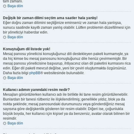
tam zamanı.
Başa dön
Değişik bir zaman dilimi seçtim ama saatler hala yanlış!
Eğer doğru zaman dilimini seçtiğinize eminseniz ve zaman hala yanlışsa,
sunucu saatinde kayıtlı zaman yanlış olabilir. Lütfen problemin düzeltilmesi için
bir yöneticiyi haberdar edin.
Başa dön
Konuştuğum dil listede yok!
Mesaj panosu yöneticisi konuştuğunuz dili destekleyen paketi kurmamıştır, ya
da hiç kimse bu mesaj panosunu konuştuğunuz dile henüz çevirmemiştir. Bir
mesaj panosu yöneticisine başvurup, ihtiyacınız olan dil paketini kurmasını rica
edin. Eğer dil paketi mevcut değilse, yeni bir çeviri oluşturmakta özgürsünüz.
Daha fazla bilgi
phpBB
® websitesinde bulunabilir.
Başa dön
Kullanıcı adımın yanındaki resim nedir?
Mesajları görüntülerken kullanıcı adı ile birlikte iki tane resim görüntülenebilir.
Bunlardan bir tanesi rütbeniz ile ilişkilendirilmiş; genellikle yıldız, blok ya da
nokta şeklinde; mesaj panosundaki durumunuzu veya gönderdiğiniz mesaj
sayısına göre değişkenlik gösteren bir resim olabilir. Diğeri ise, çoğunlukla
büyük boyda, her kullanıcı için kişisel ya da benzersiz, avatar olarak bilinen bir
resimdir.
Başa dön