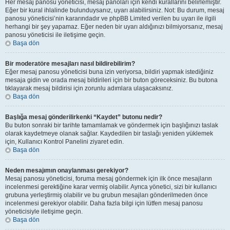
Her mesaj panosu yöneticisi, mesaj panoları için kendi kurallarını belirlemiştir.
Eğer bir kural ihlalinde bulunduysanız, uyarı alabilirsiniz. Not: Bu durum, mesaj
panosu yöneticisi’nin kararındadır ve phpBB Limited verilen bu uyarı ile ilgili
herhangi bir şey yapamaz. Eğer neden bir uyarı aldığınızı bilmiyorsanız, mesaj
panosu yöneticisi ile iletişime geçin.
Başa dön
Bir moderatöre mesajları nasıl bildirebilirim?
Eğer mesaj panosu yöneticisi buna izin veriyorsa, bildiri yapmak istediğiniz
mesaja gidin ve orada mesaj bildirileri için bir buton göreceksiniz. Bu butona
tıklayarak mesaj bildirisi için zorunlu adımlara ulaşacaksınız.
Başa dön
Başlığa mesaj gönderilirkenki “Kaydet” butonu nedir?
Bu buton sonraki bir tarihte tamamlamak ve göndermek için başlığınızı taslak
olarak kaydetmeye olanak sağlar. Kaydedilen bir taslağı yeniden yüklemek
için, Kullanıcı Kontrol Panelini ziyaret edin.
Başa dön
Neden mesajımın onaylanması gerekiyor?
Mesaj panosu yöneticisi, foruma mesaj göndermek için ilk önce mesajların
incelenmesi gerektiğine karar vermiş olabilir. Ayrıca yönetici, sizi bir kullanıcı
grubuna yerleştirmiş olabilir ve bu grubun mesajları gönderilmeden önce
incelenmesi gerekiyor olabilir. Daha fazla bilgi için lütfen mesaj panosu
yöneticisiyle iletişime geçin.
Başa dön