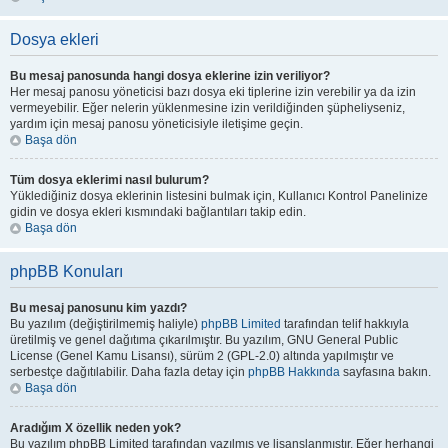
Dosya ekleri
Bu mesaj panosunda hangi dosya eklerine izin veriliyor?
Her mesaj panosu yöneticisi bazı dosya eki tiplerine izin verebilir ya da izin
vermeyebilir. Eğer nelerin yüklenmesine izin verildiğinden şüpheliyseniz,
yardım için mesaj panosu yöneticisiyle iletişime geçin.
Başa dön
Tüm dosya eklerimi nasıl bulurum?
Yüklediğiniz dosya eklerinin listesini bulmak için, Kullanıcı Kontrol Panelinize
gidin ve dosya ekleri kısmındaki bağlantıları takip edin.
Başa dön
phpBB Konuları
Bu mesaj panosunu kim yazdı?
Bu yazılım (değiştirilmemiş haliyle)
phpBB Limited
tarafından telif hakkıyla
üretilmiş ve genel dağıtıma çıkarılmıştır. Bu yazılım, GNU General Public
License (Genel Kamu Lisansı), sürüm 2 (GPL-2.0) altında yapılmıştır ve
serbestçe dağıtılabilir. Daha fazla detay için
phpBB Hakkında
sayfasına bakın.
Başa dön
Aradığım X özellik neden yok?
Bu yazılım phpBB Limited tarafından yazılmış ve lisanslanmıştır. Eğer herhangi