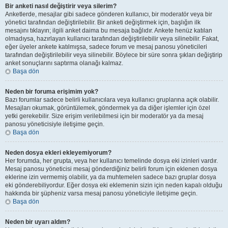
Bir anketi nasıl değiştirir veya silerim?
Anketlerde, mesajlar gibi sadece gönderen kullanıcı, bir moderatör veya bir
yönetici tarafından değiştirilebilir. Bir anketi değiştirmek için, başlığın ilk
mesajını tıklayın; ilgili anket daima bu mesaja bağlıdır. Ankete henüz katılan
olmadıysa, hazırlayan kullanıcı tarafından değiştirilebilir veya silinebilir. Fakat,
eğer üyeler ankete katılmışsa, sadece forum ve mesaj panosu yöneticileri
tarafından değiştirilebilir veya silinebilir. Böylece bir süre sonra şıkları değiştirip
anket sonuçlarını saptırma olanağı kalmaz.
Başa dön
Neden bir foruma erişimim yok?
Bazı forumlar sadece belirli kullanıcılara veya kullanıcı gruplarına açık olabilir.
Mesajları okumak, görüntülemek, göndermek ya da diğer işlemler için özel
yetki gerekebilir. Size erişim verilebilmesi için bir moderatör ya da mesaj
panosu yöneticisiyle iletişime geçin.
Başa dön
Neden dosya ekleri ekleyemiyorum?
Her forumda, her grupta, veya her kullanıcı temelinde dosya eki izinleri vardır.
Mesaj panosu yöneticisi mesaj gönderdiğiniz belirli forum için eklenen dosya
eklerine izin vermemiş olabilir, ya da muhtemelen sadece bazı gruplar dosya
eki gönderebiliyordur. Eğer dosya eki eklemenin sizin için neden kapalı olduğu
hakkında bir şüpheniz varsa mesaj panosu yöneticiyle iletişime geçin.
Başa dön
Neden bir uyarı aldım?