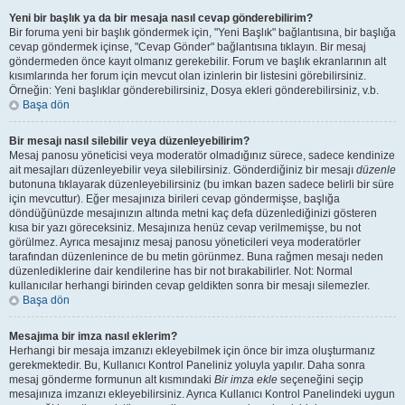
Yeni bir başlık ya da bir mesaja nasıl cevap gönderebilirim?
Bir foruma yeni bir başlık göndermek için, "Yeni Başlık" bağlantısına, bir başlığa
cevap göndermek içinse, "Cevap Gönder" bağlantısına tıklayın. Bir mesaj
göndermeden önce kayıt olmanız gerekebilir. Forum ve başlık ekranlarının alt
kısımlarında her forum için mevcut olan izinlerin bir listesini görebilirsiniz.
Örneğin: Yeni başlıklar gönderebilirsiniz, Dosya ekleri gönderebilirsiniz, v.b.
Başa dön
Bir mesajı nasıl silebilir veya düzenleyebilirim?
Mesaj panosu yöneticisi veya moderatör olmadığınız sürece, sadece kendinize
ait mesajları düzenleyebilir veya silebilirsiniz. Gönderdiğiniz bir mesajı
düzenle
butonuna tıklayarak düzenleyebilirsiniz (bu imkan bazen sadece belirli bir süre
için mevcuttur). Eğer mesajınıza birileri cevap göndermişse, başlığa
döndüğünüzde mesajınızın altında metni kaç defa düzenlediğinizi gösteren
kısa bir yazı göreceksiniz. Mesajınıza henüz cevap verilmemişse, bu not
görülmez. Ayrıca mesajınız mesaj panosu yöneticileri veya moderatörler
tarafından düzenlenince de bu metin görünmez. Buna rağmen mesajı neden
düzenlediklerine dair kendilerine has bir not bırakabilirler. Not: Normal
kullanıcılar herhangi birinden cevap geldikten sonra bir mesajı silemezler.
Başa dön
Mesajıma bir imza nasıl eklerim?
Herhangi bir mesaja imzanızı ekleyebilmek için önce bir imza oluşturmanız
gerekmektedir. Bu, Kullanıcı Kontrol Paneliniz yoluyla yapılır. Daha sonra
mesaj gönderme formunun alt kısmındaki
Bir imza ekle
seçeneğini seçip
mesajınıza imzanızı ekleyebilirsiniz. Ayrıca Kullanıcı Kontrol Panelindeki uygun