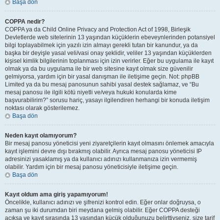
Başa dön
COPPA nedir?
COPPA ya da Child Online Privacy and Protection Act of 1998, Birleşik
Devletlerde web sitelerinin 13 yaşından küçüklerin ebeveynlerinden potansiyel
bilgi toplayabilmek için yazılı izin almayı gerekli tutan bir kanundur, ya da
başka bir deyişle yasal veli/vasi onay şeklidir, veliler 13 yaşından küçüklerden
kişisel kimlik bilgilerinin toplanması için izin verirler. Eğer bu uygulama ile kayıt
olmak ya da bu uygulama ile bir web sitesine kayıt olmak size güvenilir
gelmiyorsa, yardım için bir yasal danışman ile iletişime geçin. Not: phpBB
Limited ya da bu mesaj panosunun sahibi yasal destek sağlamaz, ve “Bu
mesaj panosu ile ilgili kötü niyetli ve/veya hukuki konularda kime
başvurabilirim?” sorusu hariç, yasayı ilgilendiren herhangi bir konuda iletişim
noktası olarak gösterilemez.
Başa dön
Neden kayıt olamıyorum?
Bir mesaj panosu yöneticisi yeni ziyaretçilerin kayıt olmasını önlemek amacıyla
kayıt işlemini devre dışı bırakmış olabilir. Ayrıca mesaj panosu yöneticisi IP
adresinizi yasaklamış ya da kullanıcı adınızı kullanmanıza izin vermemiş
olabilir. Yardım için bir mesaj panosu yöneticisiyle iletişime geçin.
Başa dön
Kayıt oldum ama giriş yapamıyorum!
Öncelikle, kullanıcı adınızı ve şifrenizi kontrol edin. Eğer onlar doğruysa, o
zaman şu iki durumdan biri meydana gelmiş olabilir. Eğer COPPA desteği
açıksa ve kayıt sırasında 13 yaşından küçük olduğunuzu belirttiyseniz, size tarif