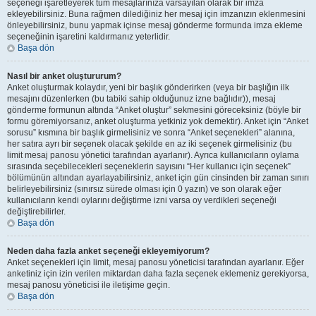
seçeneği işaretleyerek tüm mesajlarınıza varsayılan olarak bir imza
ekleyebilirsiniz. Buna rağmen dilediğiniz her mesaj için imzanızın eklenmesini
önleyebilirsiniz, bunu yapmak içinse mesaj gönderme formunda imza ekleme
seçeneğinin işaretini kaldırmanız yeterlidir.
Başa dön
Nasıl bir anket oluştururum?
Anket oluşturmak kolaydır, yeni bir başlık gönderirken (veya bir başlığın ilk
mesajını düzenlerken (bu tabiki sahip olduğunuz izne bağlıdır)), mesaj
gönderme formunun altında “Anket oluştur” sekmesini göreceksiniz (böyle bir
formu göremiyorsanız, anket oluşturma yetkiniz yok demektir). Anket için “Anket
sorusu” kısmına bir başlık girmelisiniz ve sonra “Anket seçenekleri” alanına,
her satıra ayrı bir seçenek olacak şekilde en az iki seçenek girmelisiniz (bu
limit mesaj panosu yönetici tarafından ayarlanır). Ayrıca kullanıcıların oylama
sırasında seçebilecekleri seçeneklerin sayısını “Her kullanıcı için seçenek”
bölümünün altından ayarlayabilirsiniz, anket için gün cinsinden bir zaman sınırı
belirleyebilirsiniz (sınırsız sürede olması için 0 yazın) ve son olarak eğer
kullanıcıların kendi oylarını değiştirme izni varsa oy verdikleri seçeneği
değiştirebilirler.
Başa dön
Neden daha fazla anket seçeneği ekleyemiyorum?
Anket seçenekleri için limit, mesaj panosu yöneticisi tarafından ayarlanır. Eğer
anketiniz için izin verilen miktardan daha fazla seçenek eklemeniz gerekiyorsa,
mesaj panosu yöneticisi ile iletişime geçin.
Başa dön