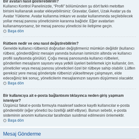
Bir avatarı nasıl gösterebilirim?
Kullanıcı Kontrol Panelinizde, “Profil” bölümünden şu dört farklı metottan
birisini kullanarak avatar ekleyebilirsiniz: Gravatar, Galeri, Uzak Avatar ya da
Avatar Yükleme. Avatar kullanma imkanı ve avatar kullanımında seçilebilecek
yollar mesaj panosu yöneticisinin kararına bağlıdır. Eğer avatarları
kullanamıyorsanız, bir mesaj panosu yöneticisi ile iletişime geçin.
Başa dön
Rütbem nedir ve onu nasıl değiştirebilirim?
Genelde kullanıcı rütbenizi doğrudan değiştirmeniz mümkün değildir (kullanıcı
rütbesi, gönderdiğiniz mesajın yanında bulunan isminizin altında ve kullanıcı
profili sayfasında görülür). Çoğu mesaj panosunda kullanıcı rütbeleri,
gönderilen mesajların sayısını veya yetkili üyeleri belirlemek için kullanılır, örn.
yöneticiler veya mesaj panosu yöneticileri özel bir rütbeye sahip olabilir. Lütfen
gereksiz yere mesaj gönderipte rütbenizi yükseltmeye çalışmayın, elde
edeceğiniz tek sonuç, yöneticilerin mesajlarınızın sayısını düşürmesi olacaktır.
Başa dön
Bir kullanıcıya ait e-posta bağlantısını tıklayınca neden giriş yapmam
isteniyor?
Üzgünüz fakat e-posta formuyla maalesef sadece kayıtlı kullanıcılar e-posta
gönderebilir (eğer yönetici bu özelliği aktif ettiyse). Bunun sebebi, e-posta
sisteminin anonim kullanıcılar tarafından suistimal edilmesini önlemektir.
Başa dön
Mesaj Gönderme