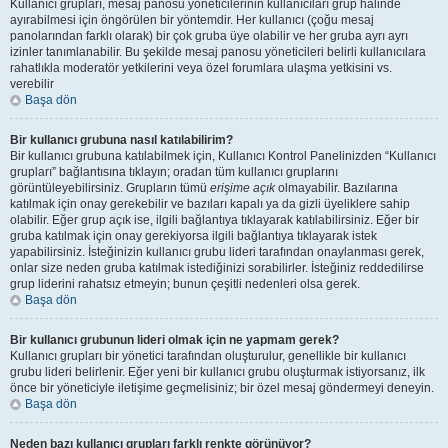
Kullanıcı grupları, mesaj panosu yöneticilerinin kullanıcıları grup halinde
ayırabilmesi için öngörülen bir yöntemdir. Her kullanıcı (çoğu mesaj
panolarından farklı olarak) bir çok gruba üye olabilir ve her gruba ayrı ayrı
izinler tanımlanabilir. Bu şekilde mesaj panosu yöneticileri belirli kullanıcılara
rahatlıkla moderatör yetkilerini veya özel forumlara ulaşma yetkisini vs.
verebilir
Başa dön
Bir kullanıcı grubuna nasıl katılabilirim?
Bir kullanıcı grubuna katılabilmek için, Kullanıcı Kontrol Panelinizden “Kullanıcı
grupları” bağlantısına tıklayın; oradan tüm kullanıcı gruplarını
görüntüleyebilirsiniz. Grupların tümü
erişime açık
olmayabilir. Bazılarına
katılmak için onay gerekebilir ve bazıları kapalı ya da gizli üyeliklere sahip
olabilir. Eğer grup açık ise, ilgili bağlantıya tıklayarak katılabilirsiniz. Eğer bir
gruba katılmak için onay gerekiyorsa ilgili bağlantıya tıklayarak istek
yapabilirsiniz. İsteğinizin kullanıcı grubu lideri tarafından onaylanması gerek,
onlar size neden gruba katılmak istediğinizi sorabilirler. İsteğiniz reddedilirse
grup liderini rahatsız etmeyin; bunun çeşitli nedenleri olsa gerek.
Başa dön
Bir kullanıcı grubunun lideri olmak için ne yapmam gerek?
Kullanıcı grupları bir yönetici tarafından oluşturulur, genellikle bir kullanıcı
grubu lideri belirlenir. Eğer yeni bir kullanıcı grubu oluşturmak istiyorsanız, ilk
önce bir yöneticiyle iletişime geçmelisiniz; bir özel mesaj göndermeyi deneyin.
Başa dön
Neden bazı kullanıcı grupları farklı renkte görünüyor?