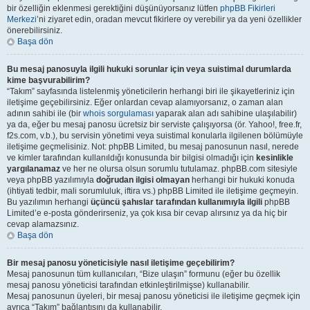
bir özelliğin eklenmesi gerektiğini düşünüyorsanız lütfen
phpBB Fikirleri
Merkezi
’ni ziyaret edin, oradan mevcut fikirlere oy verebilir ya da yeni özellikler
önerebilirsiniz.
Başa dön
Bu mesaj panosuyla ilgili hukuki sorunlar için veya suistimal durumlarda
kime başvurabilirim?
“Takım” sayfasında listelenmiş yöneticilerin herhangi biri ile şikayetleriniz için
iletişime geçebilirsiniz. Eğer onlardan cevap alamıyorsanız, o zaman alan
adının sahibi ile (bir
whois sorgulaması
yaparak alan adı sahibine ulaşılabilir)
ya da, eğer bu mesaj panosu ücretsiz bir serviste çalışıyorsa (ör. Yahoo!, free.fr,
f2s.com, v.b.), bu servisin yönetimi veya suistimal konularla ilgilenen bölümüyle
iletişime geçmelisiniz. Not: phpBB Limited, bu mesaj panosunun nasıl, nerede
ve kimler tarafından kullanıldığı konusunda bir bilgisi olmadığı için
kesinlikle
yargılanamaz
ve her ne olursa olsun sorumlu tutulamaz. phpBB.com sitesiyle
veya phpBB yazılımıyla
doğrudan ilgisi olmayan
herhangi bir hukuki konuda
(ihtiyati tedbir, mali sorumluluk, iftira vs.) phpBB Limited ile iletişime geçmeyin.
Bu yazılımın herhangi
üçüncü şahıslar tarafından kullanımıyla ilgili
phpBB
Limited’e e-posta gönderirseniz, ya çok kısa bir cevap alırsınız ya da hiç bir
cevap alamazsınız.
Başa dön
Bir mesaj panosu yöneticisiyle nasıl iletişime geçebilirim?
Mesaj panosunun tüm kullanıcıları, “Bize ulaşın” formunu (eğer bu özellik
mesaj panosu yöneticisi tarafından etkinleştirilmişse) kullanabilir.
Mesaj panosunun üyeleri, bir mesaj panosu yöneticisi ile iletişime geçmek için
ayrıca “Takım” bağlantısını da kullanabilir.