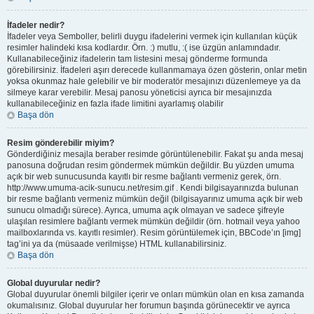
İfadeler nedir?
İfadeler veya Semboller, belirli duygu ifadelerini vermek için kullanılan küçük
resimler halindeki kısa kodlardır. Örn. :) mutlu, :( ise üzgün anlamındadır.
Kullanabileceğiniz ifadelerin tam listesini mesaj gönderme formunda
görebilirsiniz. İfadeleri aşırı derecede kullanmamaya özen gösterin, onlar metin
yoksa okunmaz hale gelebilir ve bir moderatör mesajınızı düzenlemeye ya da
silmeye karar verebilir. Mesaj panosu yöneticisi ayrıca bir mesajınızda
kullanabileceğiniz en fazla ifade limitini ayarlamış olabilir
Başa dön
Resim gönderebilir miyim?
Gönderdiğiniz mesajla beraber resimde görüntülenebilir. Fakat şu anda mesaj
panosuna doğrudan resim göndermek mümkün değildir. Bu yüzden umuma
açık bir web sunucusunda kayıtlı bir resme bağlantı vermeniz gerek, örn.
http://www.umuma-acik-sunucu.net/resim.gif . Kendi bilgisayarınızda bulunan
bir resme bağlantı vermeniz mümkün değil (bilgisayarınız umuma açık bir web
sunucu olmadığı sürece). Ayrıca, umuma açık olmayan ve sadece şifreyle
ulaşılan resimlere bağlantı vermek mümkün değildir (örn. hotmail veya yahoo
mailboxlarında vs. kayıtlı resimler). Resim görüntülemek için, BBCode’ın [img]
tag’ini ya da (müsaade verilmişse) HTML kullanabilirsiniz.
Başa dön
Global duyurular nedir?
Global duyurular önemli bilgiler içerir ve onları mümkün olan en kısa zamanda
okumalısınız. Global duyurular her forumun başında görünecektir ve ayrıca