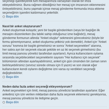
seçeneği işaretleyerek tüm mesajlarınıza varsayılan olarak bir imza
ekleyebilirsiniz. Buna rağmen dilediğiniz her mesaj için imzanızın eklenmesini
önleyebilirsiniz, bunu yapmak içinse mesaj gönderme formunda imza ekleme
seçeneğinin işaretini kaldırmanız yeterlidir.
Başa dön
Nasıl bir anket oluştururum?
Anket oluşturmak kolaydır, yeni bir başlık gönderirken (veya bir başlığın ilk
mesajını düzenlerken (bu tabiki sahip olduğunuz izne bağlıdır)), mesaj
gönderme formunun altında “Anket oluştur” sekmesini göreceksiniz (böyle bir
formu göremiyorsanız, anket oluşturma yetkiniz yok demektir). Anket için “Anket
sorusu” kısmına bir başlık girmelisiniz ve sonra “Anket seçenekleri” alanına,
her satıra ayrı bir seçenek olacak şekilde en az iki seçenek girmelisiniz (bu
limit mesaj panosu yönetici tarafından ayarlanır). Ayrıca kullanıcıların oylama
sırasında seçebilecekleri seçeneklerin sayısını “Her kullanıcı için seçenek”
bölümünün altından ayarlayabilirsiniz, anket için gün cinsinden bir zaman sınırı
belirleyebilirsiniz (sınırsız sürede olması için 0 yazın) ve son olarak eğer
kullanıcıların kendi oylarını değiştirme izni varsa oy verdikleri seçeneği
değiştirebilirler.
Başa dön
Neden daha fazla anket seçeneği ekleyemiyorum?
Anket seçenekleri için limit, mesaj panosu yöneticisi tarafından ayarlanır. Eğer
anketiniz için izin verilen miktardan daha fazla seçenek eklemeniz gerekiyorsa,
mesaj panosu yöneticisi ile iletişime geçin.
Başa dön