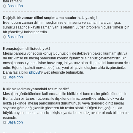
tam zamanı.
Başa dön
Değişik bir zaman dilimi seçtim ama saatler hala yanlış!
Eğer doğru zaman dilimini seçtiğinize eminseniz ve zaman hala yanlışsa,
sunucu saatinde kayıtlı zaman yanlış olabilir. Lütfen problemin düzeltilmesi için
bir yöneticiyi haberdar edin.
Başa dön
Konuştuğum dil listede yok!
Mesaj panosu yöneticisi konuştuğunuz dili destekleyen paketi kurmamıştır, ya
da hiç kimse bu mesaj panosunu konuştuğunuz dile henüz çevirmemiştir. Bir
mesaj panosu yöneticisine başvurup, ihtiyacınız olan dil paketini kurmasını rica
edin. Eğer dil paketi mevcut değilse, yeni bir çeviri oluşturmakta özgürsünüz.
Daha fazla bilgi
phpBB
® websitesinde bulunabilir.
Başa dön
Kullanıcı adımın yanındaki resim nedir?
Mesajları görüntülerken kullanıcı adı ile birlikte iki tane resim görüntülenebilir.
Bunlardan bir tanesi rütbeniz ile ilişkilendirilmiş; genellikle yıldız, blok ya da
nokta şeklinde; mesaj panosundaki durumunuzu veya gönderdiğiniz mesaj
sayısına göre değişkenlik gösteren bir resim olabilir. Diğeri ise, çoğunlukla
büyük boyda, her kullanıcı için kişisel ya da benzersiz, avatar olarak bilinen bir
resimdir.
Başa dön