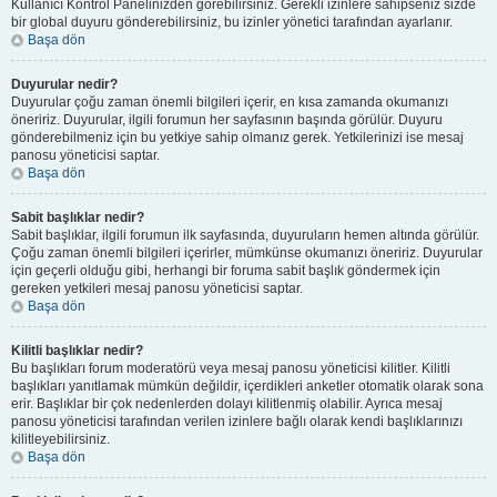
Kullanıcı Kontrol Panelinizden görebilirsiniz. Gerekli izinlere sahipseniz sizde
bir global duyuru gönderebilirsiniz, bu izinler yönetici tarafından ayarlanır.
Başa dön
Duyurular nedir?
Duyurular çoğu zaman önemli bilgileri içerir, en kısa zamanda okumanızı
öneririz. Duyurular, ilgili forumun her sayfasının başında görülür. Duyuru
gönderebilmeniz için bu yetkiye sahip olmanız gerek. Yetkilerinizi ise mesaj
panosu yöneticisi saptar.
Başa dön
Sabit başlıklar nedir?
Sabit başlıklar, ilgili forumun ilk sayfasında, duyuruların hemen altında görülür.
Çoğu zaman önemli bilgileri içerirler, mümkünse okumanızı öneririz. Duyurular
için geçerli olduğu gibi, herhangi bir foruma sabit başlık göndermek için
gereken yetkileri mesaj panosu yöneticisi saptar.
Başa dön
Kilitli başlıklar nedir?
Bu başlıkları forum moderatörü veya mesaj panosu yöneticisi kilitler. Kilitli
başlıkları yanıtlamak mümkün değildir, içerdikleri anketler otomatik olarak sona
erir. Başlıklar bir çok nedenlerden dolayı kilitlenmiş olabilir. Ayrıca mesaj
panosu yöneticisi tarafından verilen izinlere bağlı olarak kendi başlıklarınızı
kilitleyebilirsiniz.
Başa dön