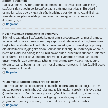
Şifremi kaybettim!
Panik yapmayın! Şifreniz geri getirelemese de, kolayca sıfırlanabilir. Giriş
sayfasını ziyaret edin ve
Şifremi unuttum
bağlantısına tıklayın. Buradaki
talimatları takip ederek kısa bir süre içerisinde yeniden giriş yapabilirsiniz.
Yine de, eğer şifenizi sıfırlayamazsanız, bir mesaj panosu yöneticisi ile
iletişime geçin.
Başa dön
Neden otomatik olarak çıkışım yapılıyor?
Eğer giriş yaparken
Beni hatırla
kutucuğunu işaretlemezseniz, mesaj panosu
sadece belirli bir zaman için sizi giriş yapmış şekilde tutacaktır. Bu, hesabınızın
başka biri tarafından kötüye kullanımını önlemek içindir. Sürekli giriş yapmış
olarak kalmak için, giriş sırasında
Beni hatırla
kutucuğunu işaretleyin. Ancak bu
işlem başkalarıyla paylaşılan bir bilgisayarlardan, örneğin; kütüphane, internet
kafe, üniversite bilgisayar laboratuarı, v.b. gibi yerlerden mesaj panosuna
erişim yaptığınızda önerilmez. Eğer giriş sırasında
Beni hatırla
kutucuğunu
göremiyorsanız, bunun anlamı bir mesaj panosu yöneticisinin bu özelliği devre
dışı bırakmış olmasıdır.
Başa dön
“Tüm mesaj panosu çerezlerini sil” nedir?
“Tüm mesaj panosu çerezlerini sil” özelliği, phpBB tarafından oluşturulan ve
mesaj panosuna girişiniz, doğrulanmanız için tutulan çerezleri silmeye yarar.
Çerezler ayrıca, eğer bir mesaj panosu yöneticisi tarafından ayarlandıysa,
okuma takibi gibi özellikler sağlar. Eğer giriş ya da çıkış problemleri
yaşıyorsanız, mesaj panosu çerezlerini silmek size yardımcı olabilir.
Başa dön