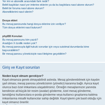
Yer imi ve abonelik arasındaki fark nedir?
Belirli başlıkları nasıl yer imlerine eklerim ya da bu başlıklara nasıl abone olurum?
Belirli bir foruma nasıl abone olurum?
Aboneliklerimi nasıl silerim?
Dosya ekleri
Bu mesaj panosunda hangi dosya eklerine izin veriliyor?
Tüm dosya eklerimi nasıl bulurum?
phpBB Konuları
Bu mesaj panosunu kim yazdı?
Aradığım X özellik neden yok?
Bu mesaj panosuyla ilgili hukuki sorunlar için veya suistimal durumlarda kime
başvurabilirim?
Bir mesaj panosu yöneticisiyle nasıl iletişime geçebilirim?
Giriş ve Kayıt sorunları
Neden kayıt olmam gerekiyor?
Kayıt olmanıza gerek olmayabilirdi aslında. Mesaj gönderebilmek için kaydın
şart olması, mesaj panosu yöneticisinin (yönetici) kararına bağlı. Ayrıca kayıt
olunca bazı özel imkanlara ulaşabilirsiniz. Örneğin mesajlarınızın yanında
kendinize ait küçük bir resim (avatar) gösterme, özel mesaj gönderme,
tanıdığınız kullanıcılara e-posta gönderme veya kullanıcı gruplarına katılma
imkanlarına misafir kullanıcılar sahip değildir. Kayıt işlemi çok basit olduğu için
kayıt olmanız önerilir.