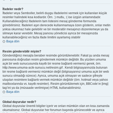
İfadeler nedir?
İfadeler veya Semboller, belirli duygu ifadelerini vermek için kullanılan küçük
resimler halindeki kısa kodlardır. Örn. :) mutlu, :( ise üzgün anlamındadır.
Kullanabileceğiniz ifadelerin tam listesini mesaj gönderme formunda
görebilirsiniz. İfadeleri aşırı derecede kullanmamaya özen gösterin, onlar metin
yoksa okunmaz hale gelebilir ve bir moderatör mesajınızı düzenlemeye ya da
silmeye karar verebilir. Mesaj panosu yöneticisi ayrıca bir mesajınızda
kullanabileceğiniz en fazla ifade limitini ayarlamış olabilir
Başa dön
Resim gönderebilir miyim?
Gönderdiğiniz mesajla beraber resimde görüntülenebilir. Fakat şu anda mesaj
panosuna doğrudan resim göndermek mümkün değildir. Bu yüzden umuma
açık bir web sunucusunda kayıtlı bir resme bağlantı vermeniz gerek, örn.
http://www.umuma-acik-sunucu.net/resim.gif . Kendi bilgisayarınızda bulunan
bir resme bağlantı vermeniz mümkün değil (bilgisayarınız umuma açık bir web
sunucu olmadığı sürece). Ayrıca, umuma açık olmayan ve sadece şifreyle
ulaşılan resimlere bağlantı vermek mümkün değildir (örn. hotmail veya yahoo
mailboxlarında vs. kayıtlı resimler). Resim görüntülemek için, BBCode’ın [img]
tag’ini ya da (müsaade verilmişse) HTML kullanabilirsiniz.
Başa dön
Global duyurular nedir?
Global duyurular önemli bilgiler içerir ve onları mümkün olan en kısa zamanda
okumalısınız. Global duyurular her forumun başında görünecektir ve ayrıca