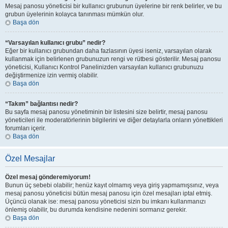
Mesaj panosu yöneticisi bir kullanıcı grubunun üyelerine bir renk belirler, ve bu
grubun üyelerinin kolayca tanınması mümkün olur.
Başa dön
“Varsayılan kullanıcı grubu” nedir?
Eğer bir kullanıcı grubundan daha fazlasının üyesi iseniz, varsayılan olarak
kullanmak için belirlenen grubunuzun rengi ve rütbesi gösterilir. Mesaj panosu
yöneticisi, Kullanıcı Kontrol Panelinizden varsayılan kullanıcı grubunuzu
değiştirmenize izin vermiş olabilir.
Başa dön
“Takım” bağlantısı nedir?
Bu sayfa mesaj panosu yönetiminin bir listesini size belirtir, mesaj panosu
yöneticileri ile moderatörlerinin bilgilerini ve diğer detaylarla onların yönettikleri
forumları içerir.
Başa dön
Özel Mesajlar
Özel mesaj gönderemiyorum!
Bunun üç sebebi olabilir; henüz kayıt olmamış veya giriş yapmamışsınız, veya
mesaj panosu yöneticisi bütün mesaj panosu için özel mesajları iptal etmiş.
Üçüncü olanak ise: mesaj panosu yöneticisi sizin bu imkanı kullanmanızı
önlemiş olabilir, bu durumda kendisine nedenini sormanız gerekir.
Başa dön