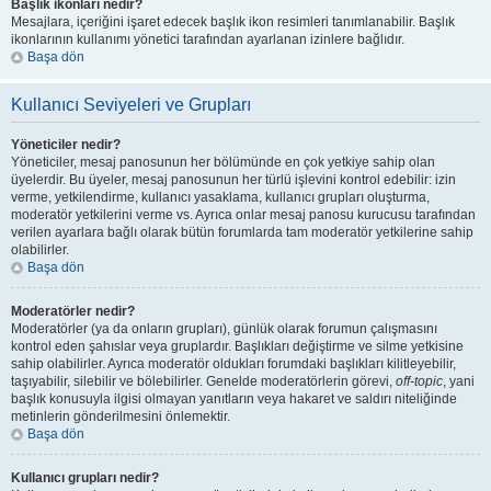
Başlık ikonları nedir?
Mesajlara, içeriğini işaret edecek başlık ikon resimleri tanımlanabilir. Başlık
ikonlarının kullanımı yönetici tarafından ayarlanan izinlere bağlıdır.
Başa dön
Kullanıcı Seviyeleri ve Grupları
Yöneticiler nedir?
Yöneticiler, mesaj panosunun her bölümünde en çok yetkiye sahip olan
üyelerdir. Bu üyeler, mesaj panosunun her türlü işlevini kontrol edebilir: izin
verme, yetkilendirme, kullanıcı yasaklama, kullanıcı grupları oluşturma,
moderatör yetkilerini verme vs. Ayrıca onlar mesaj panosu kurucusu tarafından
verilen ayarlara bağlı olarak bütün forumlarda tam moderatör yetkilerine sahip
olabilirler.
Başa dön
Moderatörler nedir?
Moderatörler (ya da onların grupları), günlük olarak forumun çalışmasını
kontrol eden şahıslar veya gruplardır. Başlıkları değiştirme ve silme yetkisine
sahip olabilirler. Ayrıca moderatör oldukları forumdaki başlıkları kilitleyebilir,
taşıyabilir, silebilir ve bölebilirler. Genelde moderatörlerin görevi,
off-topic
, yani
başlık konusuyla ilgisi olmayan yanıtların veya hakaret ve saldırı niteliğinde
metinlerin gönderilmesini önlemektir.
Başa dön
Kullanıcı grupları nedir?