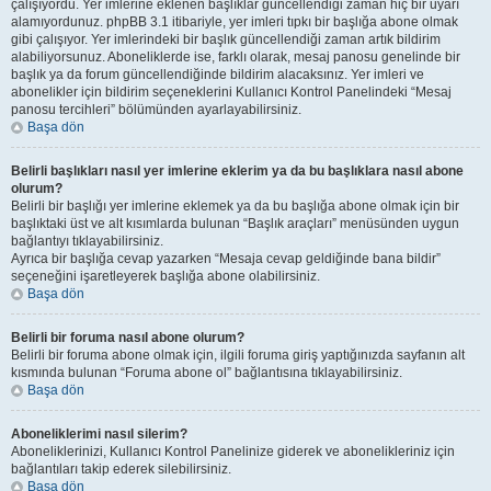
çalışıyordu. Yer imlerine eklenen başlıklar güncellendiği zaman hiç bir uyarı
alamıyordunuz. phpBB 3.1 itibariyle, yer imleri tıpkı bir başlığa abone olmak
gibi çalışıyor. Yer imlerindeki bir başlık güncellendiği zaman artık bildirim
alabiliyorsunuz. Aboneliklerde ise, farklı olarak, mesaj panosu genelinde bir
başlık ya da forum güncellendiğinde bildirim alacaksınız. Yer imleri ve
abonelikler için bildirim seçeneklerini Kullanıcı Kontrol Panelindeki “Mesaj
panosu tercihleri” bölümünden ayarlayabilirsiniz.
Başa dön
Belirli başlıkları nasıl yer imlerine eklerim ya da bu başlıklara nasıl abone
olurum?
Belirli bir başlığı yer imlerine eklemek ya da bu başlığa abone olmak için bir
başlıktaki üst ve alt kısımlarda bulunan “Başlık araçları” menüsünden uygun
bağlantıyı tıklayabilirsiniz.
Ayrıca bir başlığa cevap yazarken “Mesaja cevap geldiğinde bana bildir”
seçeneğini işaretleyerek başlığa abone olabilirsiniz.
Başa dön
Belirli bir foruma nasıl abone olurum?
Belirli bir foruma abone olmak için, ilgili foruma giriş yaptığınızda sayfanın alt
kısmında bulunan “Foruma abone ol” bağlantısına tıklayabilirsiniz.
Başa dön
Aboneliklerimi nasıl silerim?
Aboneliklerinizi, Kullanıcı Kontrol Panelinize giderek ve abonelikleriniz için
bağlantıları takip ederek silebilirsiniz.
Başa dön