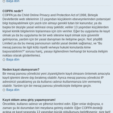
Başa dön
COPPA nedir?
COPPA ya da Child Online Privacy and Protection Act of 1998, Birleşik
Devletlerde web sitelerinin 13 yaşından küçüklerin ebeveynlerinden potansiyel
bilgi toplayabilmek için yazılı izin almayı gerekli tutan bir kanundur, ya da
başka bir deyişle yasal veli/vasi onay şeklidir, veliler 13 yaşından küçüklerden
kişisel kimlik bilgilerinin toplanması için izin verirler. Eğer bu uygulama ile kayıt
olmak ya da bu uygulama ile bir web sitesine kayıt olmak size güvenilir
gelmiyorsa, yardım için bir yasal danışman ile iletişime geçin. Not: phpBB
Limited ya da bu mesaj panosunun sahibi yasal destek sağlamaz, ve “Bu
mesaj panosu ile ilgili kötü niyetli ve/veya hukuki konularda kime
başvurabilirim?” sorusu hariç, yasayı ilgilendiren herhangi bir konuda iletişim
noktası olarak gösterilemez.
Başa dön
Neden kayıt olamıyorum?
Bir mesaj panosu yöneticisi yeni ziyaretçilerin kayıt olmasını önlemek amacıyla
kayıt işlemini devre dışı bırakmış olabilir. Ayrıca mesaj panosu yöneticisi IP
adresinizi yasaklamış ya da kullanıcı adınızı kullanmanıza izin vermemiş
olabilir. Yardım için bir mesaj panosu yöneticisiyle iletişime geçin.
Başa dön
Kayıt oldum ama giriş yapamıyorum!
Öncelikle, kullanıcı adınızı ve şifrenizi kontrol edin. Eğer onlar doğruysa, o
zaman şu iki durumdan biri meydana gelmiş olabilir. Eğer COPPA desteği
açıksa ve kayıt sırasında 13 yaşından küçük olduğunuzu belirttiyseniz, size tarif