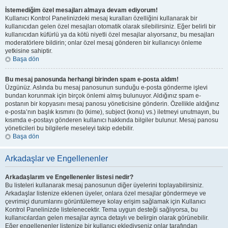
İstemediğim özel mesajları almaya devam ediyorum!
Kullanıcı Kontrol Panelinizdeki mesaj kuralları özelliğini kullanarak bir
kullanıcıdan gelen özel mesajları otomatik olarak silebilirsiniz. Eğer belirli bir
kullanıcıdan küfürlü ya da kötü niyetli özel mesajlar alıyorsanız, bu mesajları
moderatörlere bildirin; onlar özel mesaj gönderen bir kullanıcıyı önleme
yetkisine sahiptir.
Başa dön
Bu mesaj panosunda herhangi birinden spam e-posta aldım!
Üzgünüz. Aslında bu mesaj panosunun sunduğu e-posta gönderme işlevi
bundan korunmak için birçok önlemi almış bulunuyor. Aldığınız spam e-
postanın bir kopyasını mesaj panosu yöneticisine gönderin. Özellikle aldığınız
e-posta’nın başlık kısmını (to (kime), subject (konu) vs.) iletmeyi unutmayın, bu
kısımda e-postayı gönderen kullanıcı hakkında bilgiler bulunur. Mesaj panosu
yöneticileri bu bilgilerle meseleyi takip edebilir.
Başa dön
Arkadaşlar ve Engellenenler
Arkadaşlarım ve Engellenenler listesi nedir?
Bu listeleri kullanarak mesaj panosunun diğer üyelerini toplayabilirsiniz.
Arkadaşlar listenize eklenen üyeler, onlara özel mesajlar göndermeye ve
çevrimiçi durumlarını görüntülemeye kolay erişim sağlamak için Kullanıcı
Kontrol Panelinizde listelenecektir. Tema uygun desteği sağlıyorsa, bu
kullanıcılardan gelen mesajlar ayrıca detaylı ve belirgin olarak görünebilir.
Eğer engellenenler listenize bir kullanıcı eklediyseniz onlar tarafından