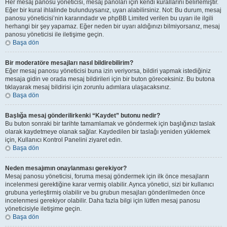
Her mesaj panosu yöneticisi, mesaj panoları için kendi kurallarını belirlemiştir.
Eğer bir kural ihlalinde bulunduysanız, uyarı alabilirsiniz. Not: Bu durum, mesaj
panosu yöneticisi’nin kararındadır ve phpBB Limited verilen bu uyarı ile ilgili
herhangi bir şey yapamaz. Eğer neden bir uyarı aldığınızı bilmiyorsanız, mesaj
panosu yöneticisi ile iletişime geçin.
Başa dön
Bir moderatöre mesajları nasıl bildirebilirim?
Eğer mesaj panosu yöneticisi buna izin veriyorsa, bildiri yapmak istediğiniz
mesaja gidin ve orada mesaj bildirileri için bir buton göreceksiniz. Bu butona
tıklayarak mesaj bildirisi için zorunlu adımlara ulaşacaksınız.
Başa dön
Başlığa mesaj gönderilirkenki “Kaydet” butonu nedir?
Bu buton sonraki bir tarihte tamamlamak ve göndermek için başlığınızı taslak
olarak kaydetmeye olanak sağlar. Kaydedilen bir taslağı yeniden yüklemek
için, Kullanıcı Kontrol Panelini ziyaret edin.
Başa dön
Neden mesajımın onaylanması gerekiyor?
Mesaj panosu yöneticisi, foruma mesaj göndermek için ilk önce mesajların
incelenmesi gerektiğine karar vermiş olabilir. Ayrıca yönetici, sizi bir kullanıcı
grubuna yerleştirmiş olabilir ve bu grubun mesajları gönderilmeden önce
incelenmesi gerekiyor olabilir. Daha fazla bilgi için lütfen mesaj panosu
yöneticisiyle iletişime geçin.
Başa dön