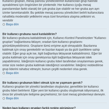
Kullanıcı grupları, mesaj panosu yöneticilerinin kullanıcıları grup halinde
ayırabilmesi için öngörülen bir yöntemdir. Her kullanıcı (çoğu mesaj
panolarından farklı olarak) bir çok gruba üye olabilir ve her gruba ayrı ayrı
izinler tanımlanabilir. Bu şekilde mesaj panosu yöneticileri belirli kullanıcılara
rahatlıkla moderatör yetkilerini veya özel forumlara ulaşma yetkisini vs.
verebilir
Başa dön
Bir kullanıcı grubuna nasıl katılabilirim?
Bir kullanıcı grubuna katılabilmek için, Kullanıcı Kontrol Panelinizden “Kullanıcı
grupları” bağlantısına tıklayın; oradan tüm kullanıcı gruplarını
görüntüleyebilirsiniz. Grupların tümü
erişime açık
olmayabilir. Bazılarına
katılmak için onay gerekebilir ve bazıları kapalı ya da gizli üyeliklere sahip
olabilir. Eğer grup açık ise, ilgili bağlantıya tıklayarak katılabilirsiniz. Eğer bir
gruba katılmak için onay gerekiyorsa ilgili bağlantıya tıklayarak istek
yapabilirsiniz. İsteğinizin kullanıcı grubu lideri tarafından onaylanması gerek,
onlar size neden gruba katılmak istediğinizi sorabilirler. İsteğiniz reddedilirse
grup liderini rahatsız etmeyin; bunun çeşitli nedenleri olsa gerek.
Başa dön
Bir kullanıcı grubunun lideri olmak için ne yapmam gerek?
Kullanıcı grupları bir yönetici tarafından oluşturulur, genellikle bir kullanıcı
grubu lideri belirlenir. Eğer yeni bir kullanıcı grubu oluşturmak istiyorsanız, ilk
önce bir yöneticiyle iletişime geçmelisiniz; bir özel mesaj göndermeyi deneyin.
Başa dön
Neden bazı kullanıcı grupları farklı renkte görünüyor?