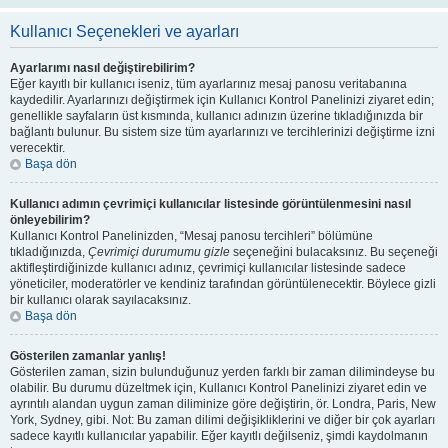
Kullanıcı Seçenekleri ve ayarları
Ayarlarımı nasıl değiştirebilirim?
Eğer kayıtlı bir kullanıcı iseniz, tüm ayarlarınız mesaj panosu veritabanına
kaydedilir. Ayarlarınızı değiştirmek için Kullanıcı Kontrol Panelinizi ziyaret edin;
genellikle sayfaların üst kısmında, kullanıcı adınızın üzerine tıkladığınızda bir
bağlantı bulunur. Bu sistem size tüm ayarlarınızı ve tercihlerinizi değiştirme izni
verecektir.
Başa dön
Kullanıcı adımın çevrimiçi kullanıcılar listesinde görüntülenmesini nasıl
önleyebilirim?
Kullanıcı Kontrol Panelinizden, “Mesaj panosu tercihleri” bölümüne
tıkladığınızda,
Çevrimiçi durumumu gizle
seçeneğini bulacaksınız. Bu seçeneği
aktifleştirdiğinizde kullanıcı adınız, çevrimiçi kullanıcılar listesinde sadece
yöneticiler, moderatörler ve kendiniz tarafından görüntülenecektir. Böylece gizli
bir kullanıcı olarak sayılacaksınız.
Başa dön
Gösterilen zamanlar yanlış!
Gösterilen zaman, sizin bulunduğunuz yerden farklı bir zaman dilimindeyse bu
olabilir. Bu durumu düzeltmek için, Kullanıcı Kontrol Panelinizi ziyaret edin ve
ayrıntılı alandan uygun zaman diliminize göre değiştirin, ör. Londra, Paris, New
York, Sydney, gibi. Not: Bu zaman dilimi değişikliklerini ve diğer bir çok ayarları
sadece kayıtlı kullanıcılar yapabilir. Eğer kayıtlı değilseniz, şimdi kaydolmanın