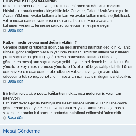
Bir avatarı nasıl gösterebilirim?
Kullanıcı Kontrol Panelinizde, “Profil” bölümünden şu dört farklı metottan
birisini kullanarak avatar ekleyebilirsiniz: Gravatar, Galeri, Uzak Avatar ya da
Avatar Yükleme. Avatar kullanma imkanı ve avatar kullanımında seçilebilecek
yollar mesaj panosu yöneticisinin kararına bağlıdır. Eğer avatarları
kullanamıyorsanız, bir mesaj panosu yöneticisi ile iletişime geçin.
Başa dön
Rütbem nedir ve onu nasıl değiştirebilirim?
Genelde kullanıcı rütbenizi doğrudan değiştirmeniz mümkün değildir (kullanıcı
rütbesi, gönderdiğiniz mesajın yanında bulunan isminizin altında ve kullanıcı
profili sayfasında görülür). Çoğu mesaj panosunda kullanıcı rütbeleri,
gönderilen mesajların sayısını veya yetkili üyeleri belirlemek için kullanılır, örn.
yöneticiler veya mesaj panosu yöneticileri özel bir rütbeye sahip olabilir. Lütfen
gereksiz yere mesaj gönderipte rütbenizi yükseltmeye çalışmayın, elde
edeceğiniz tek sonuç, yöneticilerin mesajlarınızın sayısını düşürmesi olacaktır.
Başa dön
Bir kullanıcıya ait e-posta bağlantısını tıklayınca neden giriş yapmam
isteniyor?
Üzgünüz fakat e-posta formuyla maalesef sadece kayıtlı kullanıcılar e-posta
gönderebilir (eğer yönetici bu özelliği aktif ettiyse). Bunun sebebi, e-posta
sisteminin anonim kullanıcılar tarafından suistimal edilmesini önlemektir.
Başa dön
Mesaj Gönderme