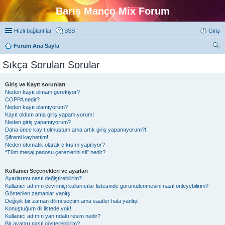
Barış Manço Mix Forum
Hızlı bağlantılar
SSS
Giriş
Forum Ana Sayfa
ra
Sıkça Sorulan Sorular
Giriş ve Kayıt sorunları
Neden kayıt olmam gerekiyor?
COPPA nedir?
Neden kayıt olamıyorum?
Kayıt oldum ama giriş yapamıyorum!
Neden giriş yapamıyorum?
Daha önce kayıt olmuştum ama artık giriş yapamıyorum?!
Şifremi kaybettim!
Neden otomatik olarak çıkışım yapılıyor?
“Tüm mesaj panosu çerezlerini sil” nedir?
Kullanıcı Seçenekleri ve ayarları
Ayarlarımı nasıl değiştirebilirim?
Kullanıcı adımın çevrimiçi kullanıcılar listesinde görüntülenmesini nasıl önleyebilirim?
Gösterilen zamanlar yanlış!
Değişik bir zaman dilimi seçtim ama saatler hala yanlış!
Konuştuğum dil listede yok!
Kullanıcı adımın yanındaki resim nedir?
Bir avatarı nasıl gösterebilirim?