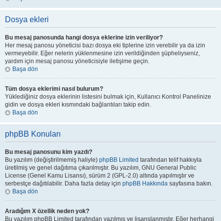
Dosya ekleri
Bu mesaj panosunda hangi dosya eklerine izin veriliyor?
Her mesaj panosu yöneticisi bazı dosya eki tiplerine izin verebilir ya da izin
vermeyebilir. Eğer nelerin yüklenmesine izin verildiğinden şüpheliyseniz,
yardım için mesaj panosu yöneticisiyle iletişime geçin.
Başa dön
Tüm dosya eklerimi nasıl bulurum?
Yüklediğiniz dosya eklerinin listesini bulmak için, Kullanıcı Kontrol Panelinize
gidin ve dosya ekleri kısmındaki bağlantıları takip edin.
Başa dön
phpBB Konuları
Bu mesaj panosunu kim yazdı?
Bu yazılım (değiştirilmemiş haliyle)
phpBB Limited
tarafından telif hakkıyla
üretilmiş ve genel dağıtıma çıkarılmıştır. Bu yazılım, GNU General Public
License (Genel Kamu Lisansı), sürüm 2 (GPL-2.0) altında yapılmıştır ve
serbestçe dağıtılabilir. Daha fazla detay için
phpBB Hakkında
sayfasına bakın.
Başa dön
Aradığım X özellik neden yok?
Bu yazılım phpBB Limited tarafından yazılmış ve lisanslanmıştır. Eğer herhangi