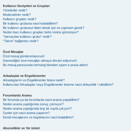
Kullanıcı Seviyeleri ve Grupları
Yöneticiler nedir?
Moderatörler nedir?
Kullanıcı grupları nedir?
Bir kullanıcı grubuna nasıl katılabilirim?
Bir kullanıcı grubunun lideri olmak için ne yapmam gerek?
Neden bazı kullanıcı grupları farklı renkte görünüyor?
“Varsayılan kullanıcı grubu” nedir?
“Takım” bağlantısı nedir?
Özel Mesajlar
Özel mesaj gönderemiyorum!
İstemediğim özel mesajları almaya devam ediyorum!
Bu mesaj panosunda herhangi birinden spam e-posta aldım!
Arkadaşlar ve Engellenenler
Arkadaşlarım ve Engellenenler listesi nedir?
Kullanıcıları Arkadaşlar veya Engellenenler listeme nasıl ekleyebilir / silebilirim?
Forumlarda Arama
Bir forumda ya da forumlarda nasıl arama yapabilirim?
Neden arama yaptığımda sonuç çıkmıyor?
Neden arama yaptığımda boş bir sayfa çıkıyor!?
Üyeler için nasıl arama yaparım?
Kendi mesajlarımı ve başlıklarımı nasıl bulabilirim?
Abonelikler ve Yer imleri