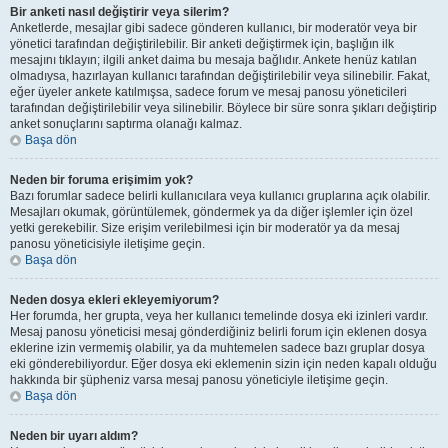
Bir anketi nasıl değiştirir veya silerim?
Anketlerde, mesajlar gibi sadece gönderen kullanıcı, bir moderatör veya bir
yönetici tarafından değiştirilebilir. Bir anketi değiştirmek için, başlığın ilk
mesajını tıklayın; ilgili anket daima bu mesaja bağlıdır. Ankete henüz katılan
olmadıysa, hazırlayan kullanıcı tarafından değiştirilebilir veya silinebilir. Fakat,
eğer üyeler ankete katılmışsa, sadece forum ve mesaj panosu yöneticileri
tarafından değiştirilebilir veya silinebilir. Böylece bir süre sonra şıkları değiştirip
anket sonuçlarını saptırma olanağı kalmaz.
Başa dön
Neden bir foruma erişimim yok?
Bazı forumlar sadece belirli kullanıcılara veya kullanıcı gruplarına açık olabilir.
Mesajları okumak, görüntülemek, göndermek ya da diğer işlemler için özel
yetki gerekebilir. Size erişim verilebilmesi için bir moderatör ya da mesaj
panosu yöneticisiyle iletişime geçin.
Başa dön
Neden dosya ekleri ekleyemiyorum?
Her forumda, her grupta, veya her kullanıcı temelinde dosya eki izinleri vardır.
Mesaj panosu yöneticisi mesaj gönderdiğiniz belirli forum için eklenen dosya
eklerine izin vermemiş olabilir, ya da muhtemelen sadece bazı gruplar dosya
eki gönderebiliyordur. Eğer dosya eki eklemenin sizin için neden kapalı olduğu
hakkında bir şüpheniz varsa mesaj panosu yöneticiyle iletişime geçin.
Başa dön
Neden bir uyarı aldım?