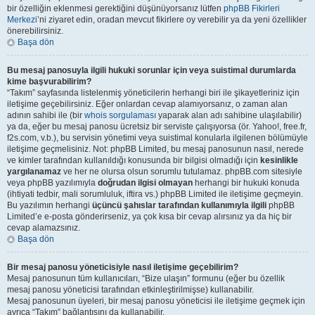
bir özelliğin eklenmesi gerektiğini düşünüyorsanız lütfen
phpBB Fikirleri
Merkezi
’ni ziyaret edin, oradan mevcut fikirlere oy verebilir ya da yeni özellikler
önerebilirsiniz.
Başa dön
Bu mesaj panosuyla ilgili hukuki sorunlar için veya suistimal durumlarda
kime başvurabilirim?
“Takım” sayfasında listelenmiş yöneticilerin herhangi biri ile şikayetleriniz için
iletişime geçebilirsiniz. Eğer onlardan cevap alamıyorsanız, o zaman alan
adının sahibi ile (bir
whois sorgulaması
yaparak alan adı sahibine ulaşılabilir)
ya da, eğer bu mesaj panosu ücretsiz bir serviste çalışıyorsa (ör. Yahoo!, free.fr,
f2s.com, v.b.), bu servisin yönetimi veya suistimal konularla ilgilenen bölümüyle
iletişime geçmelisiniz. Not: phpBB Limited, bu mesaj panosunun nasıl, nerede
ve kimler tarafından kullanıldığı konusunda bir bilgisi olmadığı için
kesinlikle
yargılanamaz
ve her ne olursa olsun sorumlu tutulamaz. phpBB.com sitesiyle
veya phpBB yazılımıyla
doğrudan ilgisi olmayan
herhangi bir hukuki konuda
(ihtiyati tedbir, mali sorumluluk, iftira vs.) phpBB Limited ile iletişime geçmeyin.
Bu yazılımın herhangi
üçüncü şahıslar tarafından kullanımıyla ilgili
phpBB
Limited’e e-posta gönderirseniz, ya çok kısa bir cevap alırsınız ya da hiç bir
cevap alamazsınız.
Başa dön
Bir mesaj panosu yöneticisiyle nasıl iletişime geçebilirim?
Mesaj panosunun tüm kullanıcıları, “Bize ulaşın” formunu (eğer bu özellik
mesaj panosu yöneticisi tarafından etkinleştirilmişse) kullanabilir.
Mesaj panosunun üyeleri, bir mesaj panosu yöneticisi ile iletişime geçmek için
ayrıca “Takım” bağlantısını da kullanabilir.