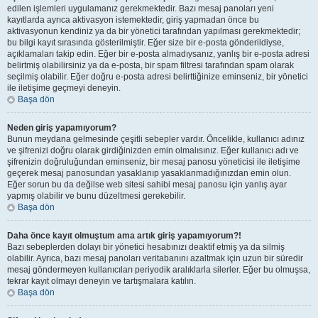
edilen işlemleri uygulamanız gerekmektedir. Bazı mesaj panoları yeni
kayıtlarda ayrıca aktivasyon istemektedir, giriş yapmadan önce bu
aktivasyonun kendiniz ya da bir yönetici tarafından yapılması gerekmektedir;
bu bilgi kayıt sırasında gösterilmiştir. Eğer size bir e-posta gönderildiyse,
açıklamaları takip edin. Eğer bir e-posta almadıysanız, yanlış bir e-posta adresi
belirtmiş olabilirsiniz ya da e-posta, bir spam filtresi tarafından spam olarak
seçilmiş olabilir. Eğer doğru e-posta adresi belirttiğinize eminseniz, bir yönetici
ile iletişime geçmeyi deneyin.
Başa dön
Neden giriş yapamıyorum?
Bunun meydana gelmesinde çeşitli sebepler vardır. Öncelikle, kullanıcı adınız
ve şifrenizi doğru olarak girdiğinizden emin olmalısınız. Eğer kullanıcı adı ve
şifrenizin doğruluğundan eminseniz, bir mesaj panosu yöneticisi ile iletişime
geçerek mesaj panosundan yasaklanıp yasaklanmadığınızdan emin olun.
Eğer sorun bu da değilse web sitesi sahibi mesaj panosu için yanlış ayar
yapmış olabilir ve bunu düzeltmesi gerekebilir.
Başa dön
Daha önce kayıt olmuştum ama artık giriş yapamıyorum?!
Bazı sebeplerden dolayı bir yönetici hesabınızı deaktif etmiş ya da silmiş
olabilir. Ayrıca, bazı mesaj panoları veritabanını azaltmak için uzun bir süredir
mesaj göndermeyen kullanıcıları periyodik aralıklarla silerler. Eğer bu olmuşsa,
tekrar kayıt olmayı deneyin ve tartışmalara katılın.
Başa dön