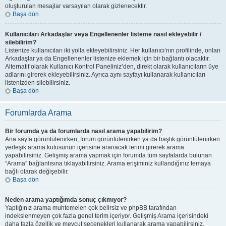
oluşturulan mesajlar varsayılan olarak gizlenecektir.
Başa dön
Kullanıcıları Arkadaşlar veya Engellenenler listeme nasıl ekleyebilir /
silebilirim?
Listenize kullanıcıları iki yolla ekleyebilirsiniz. Her kullanıcı’nın profilinde, onları
Arkadaşlar ya da Engellenenler listenize eklemek için bir bağlantı olacaktır.
Alternatif olarak Kullanıcı Kontrol Paneliniz’den, direkt olarak kullanıcıların üye
adlarını girerek ekleyebilirsiniz. Ayrıca aynı sayfayı kullanarak kullanıcıları
listenizden silebilirsiniz.
Başa dön
Forumlarda Arama
Bir forumda ya da forumlarda nasıl arama yapabilirim?
Ana sayfa görüntülenirken, forum görüntülenirken ya da başlık görüntülenirken
yerleşik arama kutusunun içerisine aranacak terimi girerek arama
yapabilirsiniz. Gelişmiş arama yapmak için forumda tüm sayfalarda bulunan
“Arama” bağlantısına tıklayabilirsiniz. Arama erişiminiz kullandığınız temaya
bağlı olarak değişebilir.
Başa dön
Neden arama yaptığımda sonuç çıkmıyor?
Yaptığınız arama muhtemelen çok belirsiz ve phpBB tarafından
indekslenmeyen çok fazla genel terim içeriyor. Gelişmiş Arama içerisindeki
daha fazla özellik ve mevcut seçenekleri kullanarak arama yapabilirsiniz.