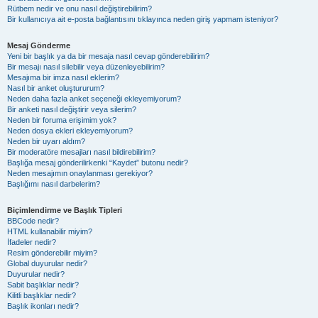
Rütbem nedir ve onu nasıl değiştirebilirim?
Bir kullanıcıya ait e-posta bağlantısını tıklayınca neden giriş yapmam isteniyor?
Mesaj Gönderme
Yeni bir başlık ya da bir mesaja nasıl cevap gönderebilirim?
Bir mesajı nasıl silebilir veya düzenleyebilirim?
Mesajıma bir imza nasıl eklerim?
Nasıl bir anket oluştururum?
Neden daha fazla anket seçeneği ekleyemiyorum?
Bir anketi nasıl değiştirir veya silerim?
Neden bir foruma erişimim yok?
Neden dosya ekleri ekleyemiyorum?
Neden bir uyarı aldım?
Bir moderatöre mesajları nasıl bildirebilirim?
Başlığa mesaj gönderilirkenki “Kaydet” butonu nedir?
Neden mesajımın onaylanması gerekiyor?
Başlığımı nasıl darbelerim?
Biçimlendirme ve Başlık Tipleri
BBCode nedir?
HTML kullanabilir miyim?
İfadeler nedir?
Resim gönderebilir miyim?
Global duyurular nedir?
Duyurular nedir?
Sabit başlıklar nedir?
Kilitli başlıklar nedir?
Başlık ikonları nedir?